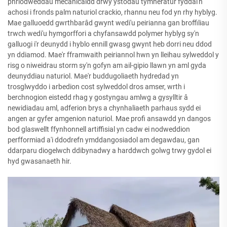
phriodweddau mecanicaidd drwy ystodau tymheratur fyddai'n
achosi i fronds palm naturiol crackio, rhannu neu fod yn rhy hyblyg.
Mae galluoedd gwrthbarâd gwynt wedi'u peirianna gan broffiliau
trwch wedi'u hymgorffori a chyfansawdd polymer hyblyg sy'n
galluogi i'r deunydd i hyblo ennill gwasg gwynt heb dorri neu ddod
yn ddiamod. Mae'r fframwaith peiriannol hwn yn lleihau sylweddol y
risg o niweidrau storm sy'n gofyn am ail-gipio llawn yn aml gyda
deunyddiau naturiol. Mae'r buddugoliaeth hydredad yn
trosglwyddo i arbedion cost sylweddol dros amser, wrth i
berchnogion eistedd rhag y gostyngau amlwg a gysylltir â
newidiadau aml, adferion brys a chynhaliaeth parhaus sydd ei
angen ar gyfer amgenion naturiol. Mae profi ansawdd yn dangos
bod glaswellt ffynhonnell artiffisial yn cadw ei nodweddion
perfformiad a'i ddodrefn ymddangosiadol am degawdau, gan
ddarparu diogelwch ddibynadwy a harddwch golwg trwy gydol ei
hyd gwasanaeth hir.