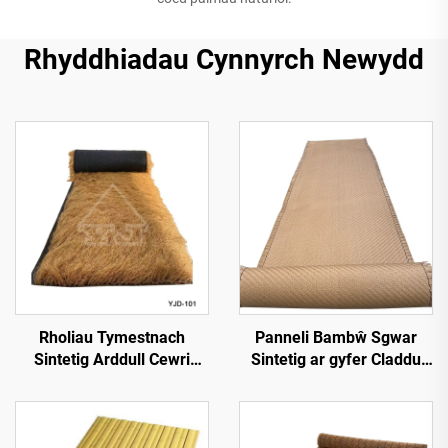
Rhyddhiadau Cynnyrch Newydd
Rholiau Tymestnach
Panneli Bambŵ Sgwar
Sintetig Arddull Cewri
Sintetig ar gyfer Claddu
1*15m Ochr ar gyfer
Walliau Mewnol a Thramor
Gosod Cyflym