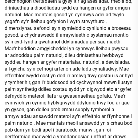
berchnogion treftadaeth a gysylltir ag asesiadau rheolaidd,
driniaethau a disodliadau sydd eu hangen ar gyfer amgen
naturiol. Mae mantais gosod yn cynnwys adeilad twylo
ysgafn sy'n lleihau gofynion llwyth strwythurol,
dimensiynau safonol sy'n symleiddio cynllunio a brosesau
gosod, a chydnawsedd â amrywiaeth o systemau montio
sy'n cyd-fynd â gwahanol ddyluniadau pensaernïaeth.
Mae'r buddion amgylcheddol yn cynnwys lleihau pwysau
ar adnoddau palm naturiol, dileu driniaethau herbbwyd
sydd eu hangen ar gyfer materialau naturiol, a dewisiadau
ail-gylchu sy'n cefnogi arferion adeiladu cynaliadwy. Mae
effeithlonrwydd cost yn dod i'r amlwg trwy gostau is ar hyd
y tymher hir, gan i'r buddsoddiad cychwynnol mewn llustyn
palm synthetig ddileu costau sydd yn digwydd eto ar gyfer
defnyddio materol, llafur a gwasanaethau gofalu. Mae'r
cynnyrch yn cynnig hyblygrwydd ddylunio trwy fod ar gael
yn gyson, gan ddileu problemau supply tymhorol a
amrywiadau ansawdd materol sy'n effeithio ar ffynhonnell
palm naturiol. Mae mantais rheoli ansawdd yn sicrhau bod
pob darn yn bodi apel i baratoedd manwl, gan roi
perfformiad rhagweld a ymddangosiad unffurf ar draws