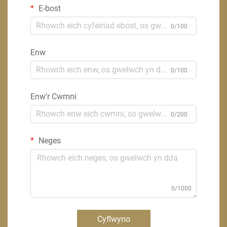
E-bost
0/100
Enw
0/100
Enw'r Cwmni
0/200
Neges
0/1000
Cyflwyno