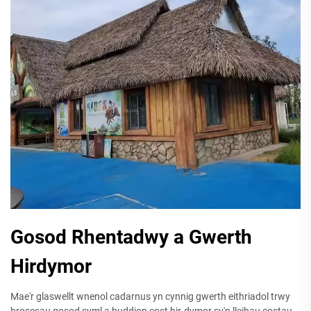
Gosod Rhentadwy a Gwerth
Hirdymor
Mae'r glaswellt wnenol cadarnus yn cynnig gwerth eithriadol trwy
brosesau gosod syml a buddion cost hir-dymor sy'n lleihau costau