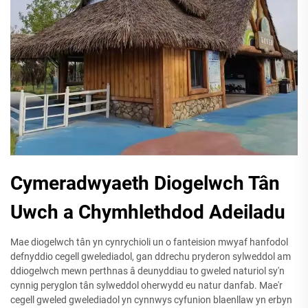
Cymeradwyaeth Diogelwch Tân
Uwch a Chymhlethdod Adeiladu
Mae diogelwch tân yn cynrychioli un o fanteision mwyaf hanfodol
defnyddio cegell gwelediadol, gan ddrechu pryderon sylweddol am
ddiogelwch mewn perthnas â deunyddiau to gweled naturiol sy'n
cynnig peryglon tân sylweddol oherwydd eu natur danfab. Mae'r
cegell gweled gwelediadol yn cynnwys cyfunion blaenllaw yn erbyn