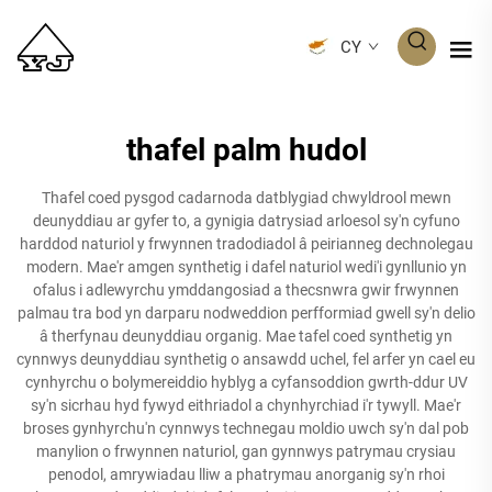
CY
thafel palm hudol
Thafel coed pysgod cadarnoda datblygiad chwyldrool mewn
deunyddiau ar gyfer to, a gynigia datrysiad arloesol sy'n cyfuno
harddod naturiol y frwynnen tradodiadol â peirianneg dechnolegau
modern. Mae'r amgen synthetig i dafel naturiol wedi'i gynllunio yn
ofalus i adlewyrchu ymddangosiad a thecsnwra gwir frwynnen
palmau tra bod yn darparu nodweddion perfformiad gwell sy'n delio
â therfynau deunyddiau organig. Mae tafel coed synthetig yn
cynnwys deunyddiau synthetig o ansawdd uchel, fel arfer yn cael eu
cynhyrchu o bolymereiddio hyblyg a cyfansoddion gwrth-ddur UV
sy'n sicrhau hyd fywyd eithriadol a chynhyrchiad i'r tywyll. Mae'r
broses gynhyrchu'n cynnwys technegau moldio uwch sy'n dal pob
manylion o frwynnen naturiol, gan gynnwys patrymau crysiau
penodol, amrywiadau lliw a phatrymau anorganig sy'n rhoi