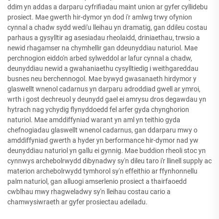
ddim yn addas a darparu cyfrifiadau maint union ar gyfer cyllidebu
prosiect. Mae gwerth hir-dymor yn dod i'r amlwg trwy ofynion
cynnal a chadw sydd wedi'u lleihau yn dramatig, gan ddileu costau
parhaus a gysylltir ag asesiadau rheolaidd, driniaethau, trwsio a
newid rhagamser na chymhellir gan ddeunyddiau naturiol. Mae
perchnogion eiddo'n arbed sylweddol ar lafur cynnal a chadw,
deunyddiau newid a gwahaniaethu cysylltiedig i weithgareddau
busnes neu berchennogol. Mae bywyd gwasanaeth hirdymor y
glaswellt wnenol cadarnus yn darparu adroddiad gwell ar ymroi,
wrth i gost dechreuol y deunydd gael ei amrysu dros degawdau yn
hytrach nag ychydig flynyddoedd fel arfer gyda chynghorion
naturiol. Mae amddiffyniad warant yn aml yn teithio gyda
chefnogiadau glaswellt wnenol cadarnus, gan ddarparu mwy o
amddiffyniad gwerth a hyder yn berformance hir-dymor nad yw
deunyddiau naturiol yn gallu ei gynnig. Mae buddion rheoli stoc yn
cynnwys archebolrwydd dibynadwy sy'n dileu taro i'r llinell supply ac
materion archebolrwydd tymhorol sy'n effeithio ar ffynhonnellu
palm naturiol, gan alluogi amserlenio prosiect a thairfaoedd
cwblhau mwy rhagweladwy sy'n lleihau costau cario a
chamwysiwraeth ar gyfer prosiectau adeiladu.