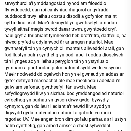
strwythurol a'i ymddangosiad hynod am filoedd o
flynyddoedd, gan roi canlyniad rhagorol ar gyfradd
buddsoddi trwy leihau costau disodli a gofynion maint
cyffredinol isaf. Mae'r deunydd yn gwrthsefyll amodau
tywyll eithaf megis bwrdd daear trwm, gwyntoedd cryf,
haul gryf a thriphiant tymheredd heb brofi'r tro, dadfeilio, na
niwed pryfed a ddylanwod âr ar amgen naturiol. Mae
gwrthsefyll tân yn cynrychioli mantais allweddol arall, gan
fod llustyn palm synthetig yn bodi apel i godau diogelwch
tân llynges ac yn lleihau peryglon tân yn ystyrlus o
gymharu â phrifnodau palm naturiol sydd wedi eu sychu.
Mae'r nodwedd ddiogelwch hon yn ei gwneud yn addas ar
gyfer defnydd masnachol ble mae rheoliadau adeiladu'n
galw am safonau gwrthsefyll tân uwch. Mae
sefydlogrwydd lliw yn sicrhau bod ymddangosiad naturiol
cyfoethog yn parhau yn gyson drwy gydol bywyd y
cynnyrch, gan ddileu'r llediant a'r newid lliw sydd yn
digwydd gyda materialau naturiol a gafodd eu rhoi i
ragoriad UV. Mae angen bron dim gofalu parhaus ar llustyn
palm synthetig, gan arbed amser a chost sylweddol i