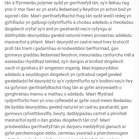
tân a ffyrmiwlâu polymer sydd yn gwrthsefyll tân, sy'n lleihau risg
ynio i'r mor fawr ac yn arafu lledaeniad y llwydron yn achos bod yn
agored i dân. Mae'r gwrthsefylltachd rhag tân sydd wedi'i redeg yn
gyfrifiadur yn galluogi cydymffurfio â chodau adeiladu a rheoliadau
diogelwch cryfaf sy'n aml yn gwahardd neu'n cyfyngu ar
ddefnyddio deunyddiau gweled naturiol mewn prosiectau adeiladu
masnachol a phlant. Mae'r deunydd yn cael ei neud trwy brotocôl
profi tân trwm i gadarnhau ei nodweddion berfformiad, gan
gynnwys graddau lledaeniad llwydron, mesuriadau cynhyrchu mêl a
asesiadau rhyddhad teimlad, sy'n dangos ei brofiad diogelwch
uwch o'i gymharu â'r amgenion organig. Mae inspeuryddion
adeiladu a swyddogion diogelwch yn cydnabod cegell gweled
gwelediadol fel deunydd to sy'n cydymffurfio sy'n bodloni neu'n fwy
na gofynion gwrthsefylltachd rhag tân ar gyfer amrywiaeth o
gynghreiriau mannu a mathau o adeiladu. Mae'r fflydriad
cydymfforfio hwn yn creu cyfleoedd ar gyfer osod mewn lleoliadau
ble byddai deunyddiau gweled naturiol yn cael eu gwahardd, gan
gynnwys cyfoethbwyllfa, bwyty, datblygiadau cartref a phrofedi
masnachol sydd o dan godau diogelwch tân cryf. Mae'r
priodweddau gwrthsefyll tân yn darparu meddylfryd glanach ar
gyfer perchennogion eiddo, cwmnïau yswiriad a pherchennogion