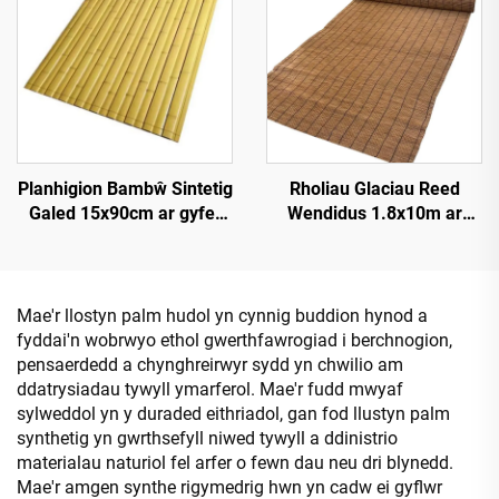
Planhigion Bambŵ Sintetig
Rholiau Glaciau Reed
Galed 15x90cm ar gyfer
Wendidus 1.8x10m ar
Darn a Chladdu
gyfer Sgrinio Preifatrwydd
Mae'r llostyn palm hudol yn cynnig buddion hynod a
fyddai'n wobrwyo ethol gwerthfawrogiad i berchnogion,
pensaerdedd a chynghreirwyr sydd yn chwilio am
ddatrysiadau tywyll ymarferol. Mae'r fudd mwyaf
sylweddol yn y duraded eithriadol, gan fod llustyn palm
synthetig yn gwrthsefyll niwed tywyll a ddinistrio
materialau naturiol fel arfer o fewn dau neu dri blynedd.
Mae'r amgen synthe rigymedrig hwn yn cadw ei gyflwr