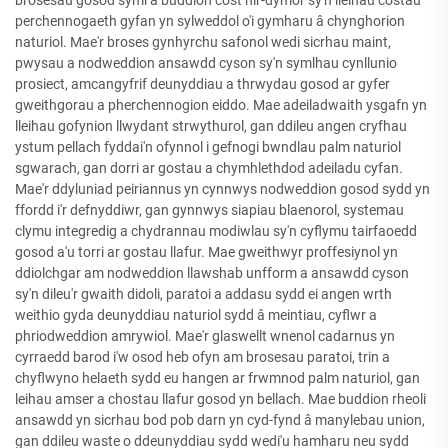
perchennogaeth gyfan yn sylweddol o'i gymharu â chynghorion
naturiol. Mae'r broses gynhyrchu safonol wedi sicrhau maint,
pwysau a nodweddion ansawdd cyson sy'n symlhau cynllunio
prosiect, amcangyfrif deunyddiau a thrwydau gosod ar gyfer
gweithgorau a pherchennogion eiddo. Mae adeiladwaith ysgafn yn
lleihau gofynion llwydant strwythurol, gan ddileu angen cryfhau
ystum pellach fyddai'n ofynnol i gefnogi bwndlau palm naturiol
sgwarach, gan dorri ar gostau a chymhlethdod adeiladu cyfan.
Mae'r ddyluniad peiriannus yn cynnwys nodweddion gosod sydd yn
ffordd i'r defnyddiwr, gan gynnwys siapiau blaenorol, systemau
clymu integredig a chydrannau modiwlau sy'n cyflymu tairfaoedd
gosod a'u torri ar gostau llafur. Mae gweithwyr proffesiynol yn
ddiolchgar am nodweddion llawshab unfform a ansawdd cyson
sy'n dileu'r gwaith didoli, paratoi a addasu sydd ei angen wrth
weithio gyda deunyddiau naturiol sydd â meintiau, cyflwr a
phriodweddion amrywiol. Mae'r glaswellt wnenol cadarnus yn
cyrraedd barod i'w osod heb ofyn am brosesau paratoi, trin a
chyflwyno helaeth sydd eu hangen ar frwmnod palm naturiol, gan
leihau amser a chostau llafur gosod yn bellach. Mae buddion rheoli
ansawdd yn sicrhau bod pob darn yn cyd-fynd â manylebau union,
gan ddileu waste o ddeunyddiau sydd wedi'u hamharu neu sydd