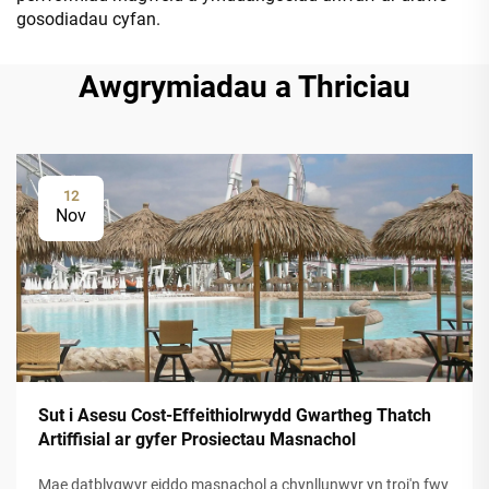
gosodiadau cyfan.
Awgrymiadau a Thriciau
12
Nov
Sut i Asesu Cost-Effeithiolrwydd Gwartheg Thatch
Artiffisial ar gyfer Prosiectau Masnachol
Mae datblygwyr eiddo masnachol a chynllunwyr yn troi'n fwy