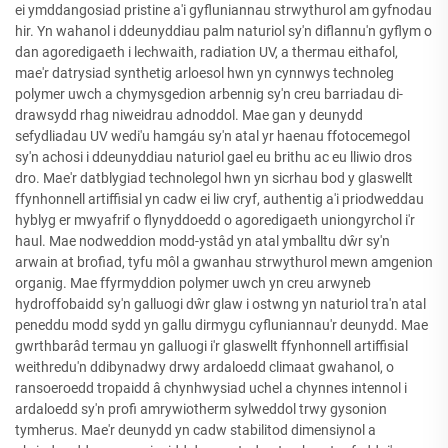
ei ymddangosiad pristine a'i gyfluniannau strwythurol am gyfnodau
hir. Yn wahanol i ddeunyddiau palm naturiol sy'n diflannu'n gyflym o
dan agoredigaeth i lechwaith, radiation UV, a thermau eithafol,
mae'r datrysiad synthetig arloesol hwn yn cynnwys technoleg
polymer uwch a chymysgedion arbennig sy'n creu barriadau di-
drawsydd rhag niweidrau adnoddol. Mae gan y deunydd
sefydliadau UV wedi'u hamgáu sy'n atal yr haenau ffotocemegol
sy'n achosi i ddeunyddiau naturiol gael eu brithu ac eu lliwio dros
dro. Mae'r datblygiad technolegol hwn yn sicrhau bod y glaswellt
ffynhonnell artiffisial yn cadw ei liw cryf, authentig a'i priodweddau
hyblyg er mwyafrif o flynyddoedd o agoredigaeth uniongyrchol i'r
haul. Mae nodweddion modd-ystâd yn atal ymballtu dŵr sy'n
arwain at brofiad, tyfu môl a gwanhau strwythurol mewn amgenion
organig. Mae ffyrmyddion polymer uwch yn creu arwyneb
hydroffobaidd sy'n galluogi dŵr glaw i ostwng yn naturiol tra'n atal
peneddu modd sydd yn gallu dirmygu cyfluniannau'r deunydd. Mae
gwrthbarâd termau yn galluogi i'r glaswellt ffynhonnell artiffisial
weithredu'n ddibynadwy drwy ardaloedd climaat gwahanol, o
ransoeroedd tropaidd â chynhwysiad uchel a chynnes intennol i
ardaloedd sy'n profi amrywiotherm sylweddol trwy gysonion
tymherus. Mae'r deunydd yn cadw stabilitod dimensiynol a