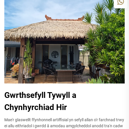
Gwrthsefyll Tywyll a
Chynhyrchiad Hir
Mae'r glaswellt ffynhonnell artiffisial yn sefyll allan o'r farchnad trwy
ei allu eithriadol i gwrdd â amodau amgylcheddol anodd tra'n cadw