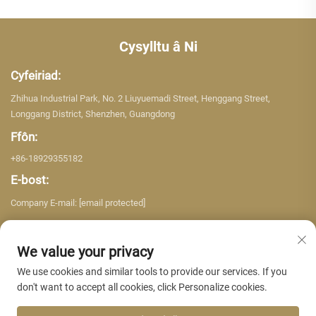
Cysylltu â Ni
Cyfeiriad:
Zhihua Industrial Park, No. 2 Liuyuemadi Street, Henggang Street,
Longgang District, Shenzhen, Guangdong
Ffôn:
+86-18929355182
E-bost:
Company E-mail:
[email protected]
We value your privacy
We use cookies and similar tools to provide our services. If you
don't want to accept all cookies, click Personalize cookies.
Hawlfraint © 2026 Shenzhen Yujing Building Material Co. LTD. Cedwir pob
hawl. -
Polisi Preifatrwydd