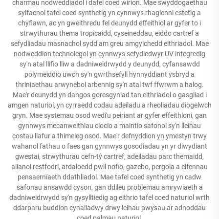
charmau nodweddiadol i dafel coed wirion. Mae swyddogaethau
sylfaenol tafel coed synthetig yn cynnwys rhaglenni estetig a
chyflawn, ac yn gweithredu fel deunydd effeithiol ar gyfer to i
strwythurau thema tropicaidd, cyseineddau, eiddo cartref a
sefydliadau masnachol sydd am greu amgylchedd eithriadol. Mae
nodweddion technolegol yn cynnwys sefydledwyr UV integredig
sy'n atal llifio lliw a dadniweidrwydd y deunydd, cyfansawdd
polymeiddio uwch sy'n gwrthsefyll hynnyddiant ysbryd a
thriniaethau arwynebol arbennig sy'n atal twf ffwrwm a halog.
Mae'r deunydd yn dangos goresgyniad tan eithriadol o gasgliad i
amgen naturiol, yn cyrraedd codau adeiladu a rheoliadau diogelwch
gryn. Mae systemau osod wedi'u peiriant ar gyfer effeithloni, gan
gynnwys mecanweithiau clocio a maintio safonol sy'n lleihau
costau llafur a thimeleg osod. Mae'r defnyddion yn ymestyn trwy
wahanol fathau o faes gan gynnwys gosodiadau yn yr diwydiant
gwestai, strwythurau cefn-tŷ cartref, adeiladau parc themaidd,
allanol restfodri, ardaloedd pwll nofio, gazebo, pergola a elfennau
pensaernïaeth ddathliadol. Mae tafel coed synthetig yn cadw
safonau ansawdd cyson, gan ddileu problemau amrywiaeth a
dadniweidrwydd sy'n gysylltiedig ag eithrio tafel coed naturiol wrth
ddarparu buddion cynaliadwy drwy leihau pwysau ar adnoddau
coed palmau naturiol.