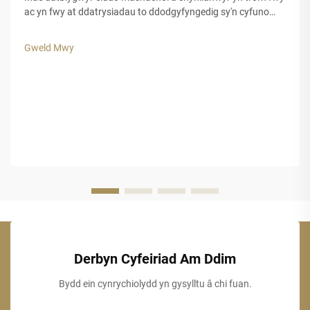
ac yn fwy at ddatrysiadau to ddodgyfyngedig sy'n cyfuno
carnedd esteteg â pharhad hir dymor. Mae gwely fwyd ffug
wedi dod i'r amlwg fel opsiwn grymus ar gyfer caerau
Gweld Mwy
tropicaidd, hamdden...
Derbyn Cyfeiriad Am Ddim
Bydd ein cynrychiolydd yn gysylltu â chi fuan.