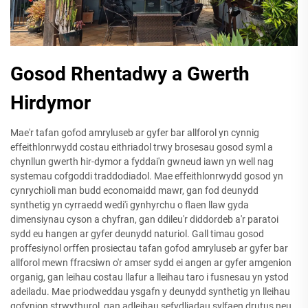
Gosod Rhentadwy a Gwerth
Hirdymor
Mae'r tafan gofod amryluseb ar gyfer bar allforol yn cynnig
effeithlonrwydd costau eithriadol trwy brosesau gosod syml a
chynllun gwerth hir-dymor a fyddai'n gwneud iawn yn well nag
systemau cofgoddi traddodiadol. Mae effeithlonrwydd gosod yn
cynrychioli man budd economaidd mawr, gan fod deunydd
synthetig yn cyrraedd wedi'i gynhyrchu o flaen llaw gyda
dimensiynau cyson a chyfran, gan ddileu'r diddordeb a'r paratoi
sydd eu hangen ar gyfer deunydd naturiol. Gall timau gosod
proffesiynol orffen prosiectau tafan gofod amryluseb ar gyfer bar
allforol mewn ffracsiwn o'r amser sydd ei angen ar gyfer amgenion
organig, gan leihau costau llafur a lleihau taro i fusnesau yn ystod
adeiladu. Mae priodweddau ysgafn y deunydd synthetig yn lleihau
gofynion strwythurol, gan adleihau sefydliadau sylfaen drutus neu