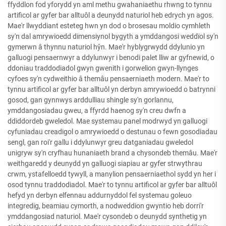
ffyddlon fod yforydd yn aml methu gwahaniaethu rhwng to tynnu
artificol ar gyfer bar alltuôl a deunydd naturiol heb edrych yn agos.
Mae'r llwyddiant esteteg hwn yn dod o brosesau moldio cymhleth
sy'n dal amrywioedd dimensiynol bygyth a ymddangosi weddïol sy'n
gymerwn â thynnu naturiol hŷn. Mae'r hyblygrwydd ddylunio yn
galluogi pensaernwyr a ddylunwyr i benodi palet lliw ar gyfnewid, o
ddoniau traddodiadol gwyn gwenith i gorwelion gwyn-llynges
cyfoes sy'n cydweithio â themâu pensaerniaeth modern. Mae'r to
tynnu artificol ar gyfer bar alltuôl yn derbyn amrywioedd o batrynni
gosod, gan gynnwys arddulliau shingle sy'n gorlannu,
ymddangosiadau gweu, a ffyrdd haenog sy'n creu dwfn a
ddiddordeb gweledol. Mae systemau panel modrwyd yn galluogi
cyfuniadau creadigol o amrywioedd o destunau o fewn gosodiadau
sengl, gan roi'r gallu i ddylunwyr greu datganiadau gweledol
unigryw sy'n cryfhau hunaniaeth brand a chysondeb themâu. Mae'r
weithgaredd y deunydd yn galluogi siapiau ar gyfer strwythrau
crwm, ystafelloedd tywyll, a manylion pensaerniaethol sydd yn her i
osod tynnu traddodiadol. Mae'r to tynnu artificol ar gyfer bar alltuôl
hefyd yn derbyn elfennau addurnyddol fel systemau goleuo
integredig, beamiau cymorth, a nodweddion gwyntio heb dorri'r
ymddangosiad naturiol. Mae'r cysondeb o deunydd synthetig yn