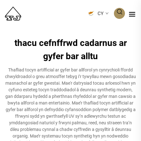
CY
thacu cefnffrwd cadarnus ar
gyfer bar alltu
Thafliad tocyn artifficial ar gyfer bar allforol yn cynrychioli ffordd
chwyldroadol o greu atmosffer tebyg i’r tywyllau mewn gosodiadau
masnachol ar gyfer gwestai. Mae'r datrysiad tocau arloesol hwn yn
cyfuno esteteg tocyn traddodiadol â deunrau synthetig modern,
gan ddarparu hydedd a pherthnas rhyfeddol ar gyfer man cawsio a
bwyta allforol a man entertainio. Mae’r thafliad tocyn artifficial ar
gyfer bar allforol yn defnyddio cyfansoddion polymer datblygedig a
ffrwyni sydd yn gwrthsefyll UV sy’n adlewyrchu testun ac
ymddangosiad naturiol y frwyni palmau, reed, neu straeen tra’n
dileu problemau cynnal a chadw cyffredin a gysylltir â deunrau
organig. Mae’r systemau tocyn synthetig hyn yn nodweddio