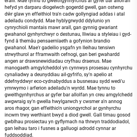
eraill. Mae tynnu to gweithgynhyrchus ar gyfer bar allolfan
hefyd yn darparu diogelwch gogerdd gwell, gan ostwng
dŵr glaw yn effeithiol tra'n cadw gollyngiad addas i atal
adeiladu condydd. Mae hyblygrwydd ddylunio yn
cynrychioli mantais mawr arall, gan gynnig gwariant
gwahanol gynhyrchwyr o destunau, lliwiau a styleiau i gyd-
fynd â themâu pensaernïaeth a gofynion brandio
gwahanol. Mae'r gadeilio ysgafn yn lleihau tensiwn
strwythurol ar fframwaith cefnogi, gan beri gwahardd
angen ar drawsnewidiadau cryfhau draenus. Mae
manogaeth amgylcheddol yn cynnwys prosesau cynhyrchu
cynaliadwy a deunyddiau ail-gyfrifo, sy'n apelio at
ddefnyddwyr eco-cydnabyddus a busnesau sydd wedi'u
ymrwymo i arferion adeiladu'n wyrdd. Mae tynnu to
gweithgynhyrchus ar gyfer bar allolfan yn creu amgylchedd
awgwraig sy'n gwella hwylgarwch y cwsmer a'n annog
aros rhagor, gan effeithio'n uniongyrchol ar gynhyrchu
incwm trwy werthiant bwyd a diod gwell. Gall timau gosod
gwblhau prosiectau yn gyflymach na thrwyn traddodiadol,
gan leihau taro i fusnes a galluogi adrodd cynnar ar
fuddsoddiad.