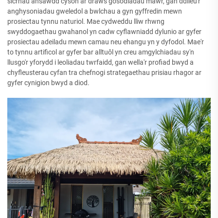
sicrhau ansawdd cyson ar draws gosodiadau mawr, gan ddileu'r
anghysoniadau gweledol a bwlchau a gyn gyffredin mewn
prosiectau tynnu naturiol. Mae cydweddu lliw rhwng
swyddogaethau gwahanol yn cadw cyflawniadd dylunio ar gyfer
prosiectau adeiladu mewn camau neu ehangu yn y dyfodol. Mae'r
to tynnu artificol ar gyfer bar alltuôl yn creu amgylchiadau sy'n
llusgo'r yforydd i leoliadau twrfaidd, gan wella'r profiad bwyd a
chyfleusterau cyfan tra chefnogi strategaethau prisiau rhagor ar
gyfer cynigion bwyd a diod.