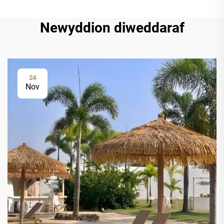
Newyddion diweddaraf
24
Nov