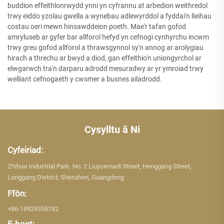
buddion effeithlonrwydd ynni yn cyfrannu at arbedion weithredol
trwy eiddo yzolau gwella a wynebau adlewyrddol a fyddai'n lleihau
costau oeri mewn hinsawddeion poeth. Mae'r tafan gofod
amryluseb ar gyfer bar allforol hefyd yn cefnogi cynhyrchu incwm
trwy greu gofod allforol a thrawsgynnol sy'n annog ar arolygiau
hirach a threchu ar bwyd a diod, gan effeithio'n uniongyrchol ar
elwgarwch tra'n darparu adrodd mesuradwy ar yr ymroiad trwy
welliant cefnogaeth y cwsmer a busnes ailadrodd.
Cysylltu â Ni
Cyfeiriad:
Zhihua Industrial Park, No. 2 Liuyuemadi Street, Henggang Street,
Longgang District, Shenzhen, Guangdong
Ffôn:
+86-18929355182
E-bost: