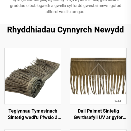
graddau o boblogaeth a gwella cyffordd gwestai mewn gofod
allforol wedi’u amgáu.
Rhyddhiadau Cynnyrch Newydd
Teglynnau Tymestnach
Dail Palmet Sintetig
Sintetig wedi'u Ffwsio â
Gwrthsefyll UV ar gyfer
Chynhesiad 50cmx3m â
Gwddylwriaeth Allforol
Gwell Gwrthsefyll Tân