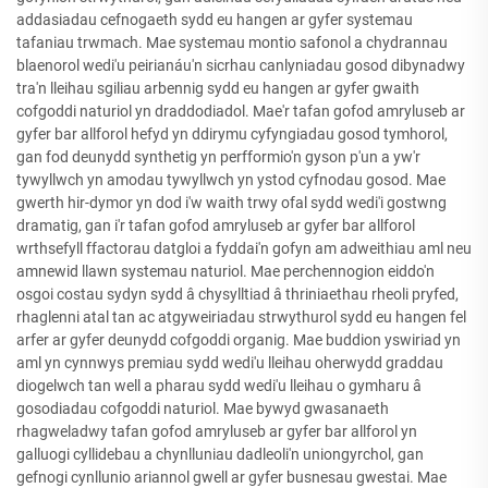
addasiadau cefnogaeth sydd eu hangen ar gyfer systemau
tafaniau trwmach. Mae systemau montio safonol a chydrannau
blaenorol wedi'u peirianáu'n sicrhau canlyniadau gosod dibynadwy
tra'n lleihau sgiliau arbennig sydd eu hangen ar gyfer gwaith
cofgoddi naturiol yn draddodiadol. Mae'r tafan gofod amryluseb ar
gyfer bar allforol hefyd yn ddirymu cyfyngiadau gosod tymhorol,
gan fod deunydd synthetig yn perfformio'n gyson p'un a yw'r
tywyllwch yn amodau tywyllwch yn ystod cyfnodau gosod. Mae
gwerth hir-dymor yn dod i'w waith trwy ofal sydd wedi'i gostwng
dramatig, gan i'r tafan gofod amryluseb ar gyfer bar allforol
wrthsefyll ffactorau datgloi a fyddai'n gofyn am adweithiau aml neu
amnewid llawn systemau naturiol. Mae perchennogion eiddo'n
osgoi costau sydyn sydd â chysylltiad â thriniaethau rheoli pryfed,
rhaglenni atal tan ac atgyweiriadau strwythurol sydd eu hangen fel
arfer ar gyfer deunydd cofgoddi organig. Mae buddion yswiriad yn
aml yn cynnwys premiau sydd wedi'u lleihau oherwydd graddau
diogelwch tan well a pharau sydd wedi'u lleihau o gymharu â
gosodiadau cofgoddi naturiol. Mae bywyd gwasanaeth
rhagweladwy tafan gofod amryluseb ar gyfer bar allforol yn
galluogi cyllidebau a chynlluniau dadleoli'n uniongyrchol, gan
gefnogi cynllunio ariannol gwell ar gyfer busnesau gwestai. Mae