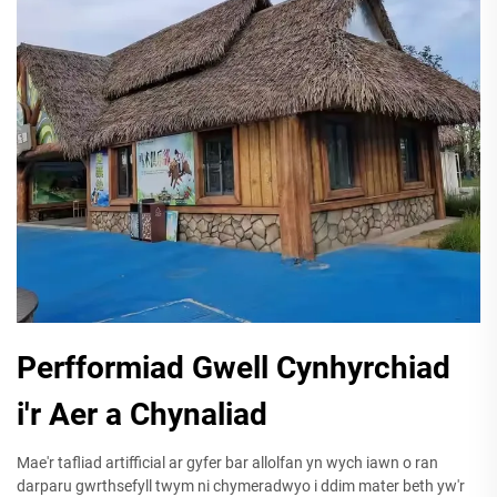
Perfformiad Gwell Cynhyrchiad
i'r Aer a Chynaliad
Mae'r tafliad artifficial ar gyfer bar allolfan yn wych iawn o ran
darparu gwrthsefyll twym ni chymeradwyo i ddim mater beth yw'r