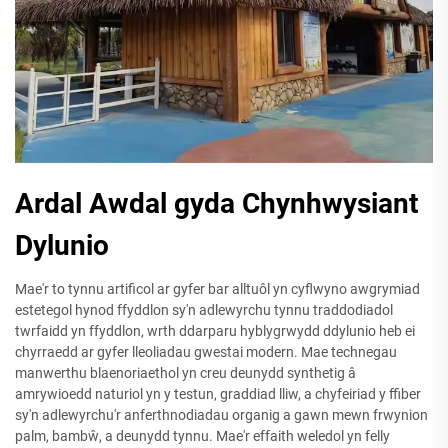
Ardal Awdal gyda Chynhwysiant
Dylunio
Mae'r to tynnu artificol ar gyfer bar alltuôl yn cyflwyno awgrymiad
estetegol hynod ffyddlon sy'n adlewyrchu tynnu traddodiadol
twrfaidd yn ffyddlon, wrth ddarparu hyblygrwydd ddylunio heb ei
chyrraedd ar gyfer lleoliadau gwestai modern. Mae technegau
manwerthu blaenoriaethol yn creu deunydd synthetig â
amrywioedd naturiol yn y testun, graddiad lliw, a chyfeiriad y ffiber
sy'n adlewyrchu'r anferthnodiadau organig a gawn mewn frwynion
palm, bambŵ, a deunydd tynnu. Mae'r effaith weledol yn felly