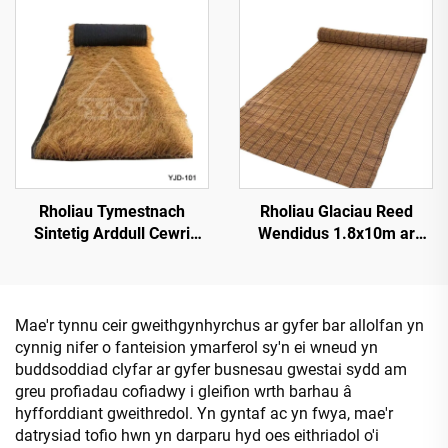
Rholiau Tymestnach
Rholiau Glaciau Reed
Sintetig Arddull Cewri
Wendidus 1.8x10m ar
1*15m Ochr ar gyfer
gyfer Sgrinio Preifatrwydd
Gosod Cyflym
Mae'r tynnu ceir gweithgynhyrchus ar gyfer bar allolfan yn
cynnig nifer o fanteision ymarferol sy'n ei wneud yn
buddsoddiad clyfar ar gyfer busnesau gwestai sydd am
greu profiadau cofiadwy i gleifion wrth barhau â
hyfforddiant gweithredol. Yn gyntaf ac yn fwya, mae'r
datrysiad tofio hwn yn darparu hyd oes eithriadol o'i