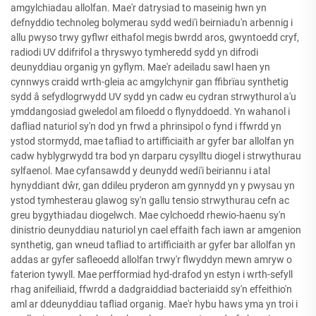
amgylchiadau allolfan. Mae'r datrysiad to maseinig hwn yn
defnyddio technoleg bolymerau sydd wedi'i beirniadu'n arbennig i
allu pwyso trwy gyflwr eithafol megis bwrdd aros, gwyntoedd cryf,
radiodi UV ddifrifol a thryswyo tymheredd sydd yn difrodi
deunyddiau organig yn gyflym. Mae'r adeiladu sawl haen yn
cynnwys craidd wrth-gleia ac amgylchynir gan ffibrïau synthetig
sydd â sefydlogrwydd UV sydd yn cadw eu cydran strwythurol a'u
ymddangosiad gweledol am filoedd o flynyddoedd. Yn wahanol i
dafliad naturiol sy'n dod yn frwd a phrinsipol o fynd i ffwrdd yn
ystod stormydd, mae tafliad to artifficiaith ar gyfer bar allolfan yn
cadw hyblygrwydd tra bod yn darparu cysylltu diogel i strwythurau
sylfaenol. Mae cyfansawdd y deunydd wedi'i beiriannu i atal
hynyddiant dŵr, gan ddileu pryderon am gynnydd yn y pwysau yn
ystod tymhesterau glawog sy'n gallu tensio strwythurau cefn ac
greu bygythiadau diogelwch. Mae cylchoedd rhewio-haenu sy'n
dinistrio deunyddiau naturiol yn cael effaith fach iawn ar amgenion
synthetig, gan wneud tafliad to artifficiaith ar gyfer bar allolfan yn
addas ar gyfer safleoedd allolfan trwy'r flwyddyn mewn amryw o
faterion tywyll. Mae perfformiad hyd-drafod yn estyn i wrth-sefyll
rhag anifeiliaid, ffwrdd a dadgraiddiad bacteriaidd sy'n effeithio'n
aml ar ddeunyddiau tafliad organig. Mae'r hybu haws yma yn troi i