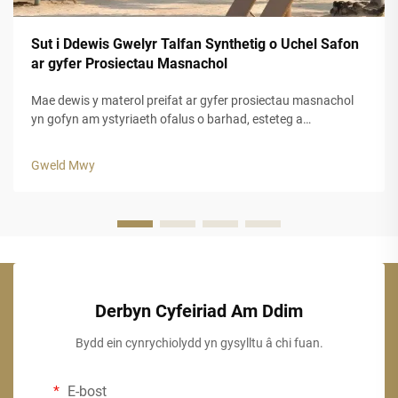
Sut i Ddewis Gwelyr Talfan Synthetig o Uchel Safon
ar gyfer Prosiectau Masnachol
Mae dewis y materol preifat ar gyfer prosiectau masnachol
yn gofyn am ystyriaeth ofalus o barhad, esteteg a
pherfformiad hir dymor. Mae gwely fwyd cynhyrchus yn
cynnig datrysiad addas i fusnesau sy'n chwilio am
Gweld Mwy
ymddangosiad awdurhaol y traddodiad...
Derbyn Cyfeiriad Am Ddim
Bydd ein cynrychiolydd yn gysylltu â chi fuan.
E-bost