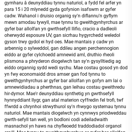
gymharu â deunyddiau tynnu naturiol, a fydd fel arfer yn
para 15 i 20 mlynedd gyda gofynion isafswm ar gyfer
cadw. Wahanol i druisio organig sy'n diflannu'n gyflym
mewn amodau tywyll, mae tynnu to gweithgynhyrchus ar
gyfer bar allolfan yn gwrthsefyll llifio, cracio a dadleoli
oherwydd esposure UV, gan sicrhau hygyrchedd weledol
gyson trwy gydol ei hyd oes. Mae mantais y cadw yn
arbennig o sylweddol, gan ddileu angen perchennogion
eiddo ar gyfer cylchoedd amnewid aml, druthio rheoli
plismona a phryderon diogelwch tan sy'n gysylltiedig ag
eiddo organnig sydd wedi sychu. Mae costau gosod yn dod
yn fwy economaidd dros amser gan fod tynnu to
gweithgynhyrchus ar gyfer bar allolfan yn gofyn am lai o
amnewidiadau a pherthnas, gan leihau costau gweithredu
hir-dymor. Mae'r deunyddiau synthetig yn gwrthsefyll
hynnyddiant llygr, gan atal materion cyffredin fel trofi, twf
ffwrdd a chrynhoi strwythurol sy'n rhwygo systemau tynnu
naturiol. Mae mantais diogelwch yn cynnwys priodweddau
gwrth-sefyll tan well, yn bodloni codi adeiladwaith
masnachol yn haws na chyfleoedd traddodiadol organol