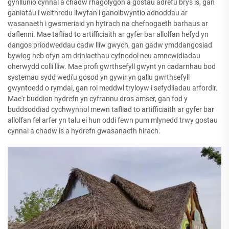
gynllunio cynnal a chadw rhagolygon a gostau adrefu brys is, gan
ganiatáu i weithredu llwyfan i ganolbwyntio adnoddau ar
wasanaeth i gwsmeriaid yn hytrach na chefnogaeth barhaus ar
daflenni. Mae tafliad to artifficiaith ar gyfer bar allolfan hefyd yn
dangos priodweddau cadw lliw gwych, gan gadw ymddangosiad
bywiog heb ofyn am driniaethau cyfnodol neu amnewidiadau
oherwydd colli lliw. Mae profi gwrthsefyll gwynt yn cadarnhau bod
systemau sydd wedi'u gosod yn gywir yn gallu gwrthsefyll
gwyntoedd o rymdai, gan roi meddwl tryloyw i sefydliadau arfordir.
Mae'r buddion hydrefn yn cyfrannu dros amser, gan fod y
buddsoddiad cychwynnol mewn tafliad to artifficiaith ar gyfer bar
allolfan fel arfer yn talu ei hun oddi fewn pum mlynedd trwy gostau
cynnal a chadw is a hydrefn gwasanaeth hirach.