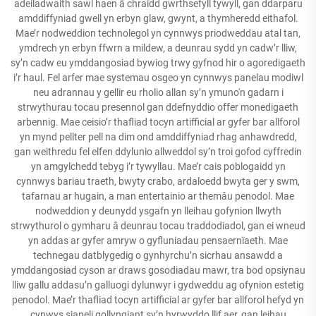
adeiladwaith sawl haen â chraidd gwrthsefyll tywyll, gan ddarparu
amddiffyniad gwell yn erbyn glaw, gwynt, a thymheredd eithafol.
Mae’r nodweddion technolegol yn cynnwys priodweddau atal tan,
ymdrech yn erbyn ffwrn a mildew, a deunrau sydd yn cadw’r lliw,
sy’n cadw eu ymddangosiad bywiog trwy gyfnod hir o agoredigaeth
i’r haul. Fel arfer mae systemau osgeo yn cynnwys panelau modiwl
neu adrannau y gellir eu rholio allan sy’n ymuno'n gadarn i
strwythurau tocau presennol gan ddefnyddio offer monedigaeth
arbennig. Mae ceisio’r thafliad tocyn artifficial ar gyfer bar allforol
yn mynd pellter pell na dim ond amddiffyniad rhag anhawdredd,
gan weithredu fel elfen ddylunio allweddol sy’n troi gofod cyffredin
yn amgylchedd tebyg i’r tywyllau. Mae’r cais poblogaidd yn
cynnwys bariau traeth, bwyty crabo, ardaloedd bwyta ger y swm,
tafarnau ar hugain, a man entertainio ar themâu penodol. Mae
nodweddion y deunydd ysgafn yn lleihau gofynion llwyth
strwythurol o gymharu â deunrau tocau traddodiadol, gan ei wneud
yn addas ar gyfer amryw o gyfluniadau pensaernïaeth. Mae
technegau datblygedig o gynhyrchu’n sicrhau ansawdd a
ymddangosiad cyson ar draws gosodiadau mawr, tra bod opsiynau
lliw gallu addasu’n galluogi dylunwyr i gydweddu ag ofynion estetig
penodol. Mae’r thafliad tocyn artifficial ar gyfer bar allforol hefyd yn
cynwys sianeli gollyngiant sy’n hyrwyddo llif aer, gan leihau