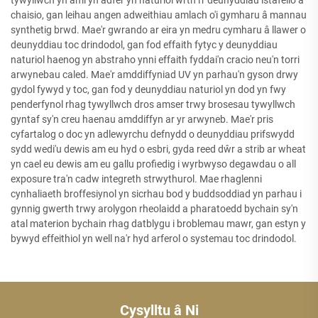
chaisio, gan leihau angen adweithiau amlach o'i gymharu â mannau
synthetig brwd. Mae'r gwrando ar eira yn medru cymharu â llawer o
deunyddiau toc drindodol, gan fod effaith fytyc y deunyddiau
naturiol haenog yn abstraho ynni effaith fyddai'n cracio neu'n torri
arwynebau caled. Mae'r amddiffyniad UV yn parhau'n gyson drwy
gydol fywyd y toc, gan fod y deunyddiau naturiol yn dod yn fwy
penderfynol rhag tywyllwch dros amser trwy brosesau tywyllwch
gyntaf sy'n creu haenau amddiffyn ar yr arwyneb. Mae'r pris
cyfartalog o doc yn adlewyrchu defnydd o deunyddiau prifswydd
sydd wedi'u dewis am eu hyd o esbri, gyda reed dŵr a strib ar wheat
yn cael eu dewis am eu gallu profiedig i wyrbwyso degawdau o all
exposure tra'n cadw integreth strwythurol. Mae rhaglenni
cynhaliaeth broffesiynol yn sicrhau bod y buddsoddiad yn parhau i
gynnig gwerth trwy arolygon rheolaidd a pharatoedd bychain sy'n
atal materion bychain rhag datblygu i broblemau mawr, gan estyn y
bywyd effeithiol yn well na'r hyd arferol o systemau toc drindodol.
Cysylltu â Ni