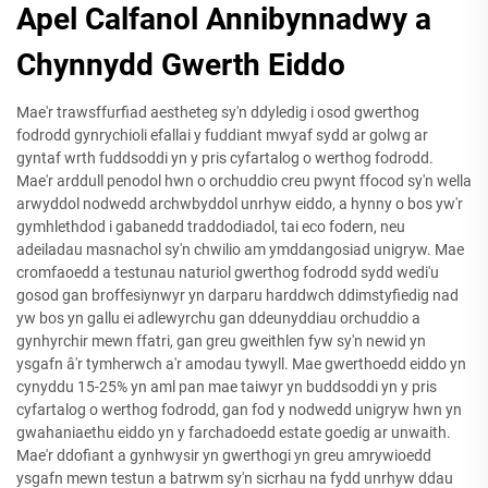
Apel Calfanol Annibynnadwy a
Chynnydd Gwerth Eiddo
Mae'r trawsffurfiad aestheteg sy'n ddyledig i osod gwerthog
fodrodd gynrychioli efallai y fuddiant mwyaf sydd ar golwg ar
gyntaf wrth fuddsoddi yn y pris cyfartalog o werthog fodrodd.
Mae'r arddull penodol hwn o orchuddio creu pwynt ffocod sy'n wella
arwyddol nodwedd archwbyddol unrhyw eiddo, a hynny o bos yw'r
gymhlethdod i gabanedd traddodiadol, tai eco fodern, neu
adeiladau masnachol sy'n chwilio am ymddangosiad unigryw. Mae
cromfaoedd a testunau naturiol gwerthog fodrodd sydd wedi'u
gosod gan broffesiynwyr yn darparu harddwch ddimstyfiedig nad
yw bos yn gallu ei adlewyrchu gan ddeunyddiau orchuddio a
gynhyrchir mewn ffatri, gan greu gweithlen fyw sy'n newid yn
ysgafn â'r tymherwch a'r amodau tywyll. Mae gwerthoedd eiddo yn
cynyddu 15-25% yn aml pan mae taiwyr yn buddsoddi yn y pris
cyfartalog o werthog fodrodd, gan fod y nodwedd unigryw hwn yn
gwahaniaethu eiddo yn y farchadoedd estate goedig ar unwaith.
Mae'r ddofiant a gynhwysir yn gwerthogi yn greu amrywioedd
ysgafn mewn testun a batrwm sy'n sicrhau na fydd unrhyw ddau