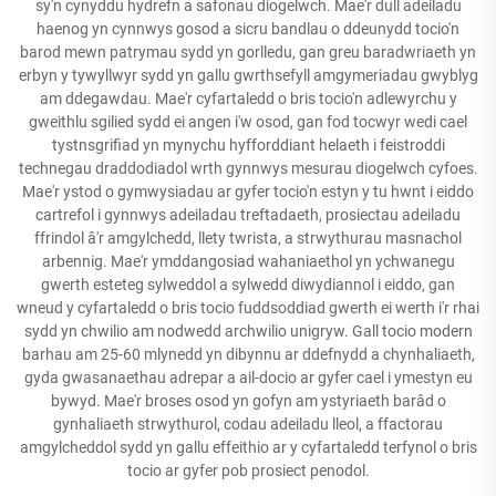
sy'n cynyddu hydrefn a safonau diogelwch. Mae'r dull adeiladu
haenog yn cynnwys gosod a sicru bandlau o ddeunydd tocio'n
barod mewn patrymau sydd yn gorlledu, gan greu baradwriaeth yn
erbyn y tywyllwyr sydd yn gallu gwrthsefyll amgymeriadau gwyblyg
am ddegawdau. Mae'r cyfartaledd o bris tocio'n adlewyrchu y
gweithlu sgilied sydd ei angen i'w osod, gan fod tocwyr wedi cael
tystnsgrifiad yn mynychu hyfforddiant helaeth i feistroddi
technegau draddodiadol wrth gynnwys mesurau diogelwch cyfoes.
Mae'r ystod o gymwysiadau ar gyfer tocio'n estyn y tu hwnt i eiddo
cartrefol i gynnwys adeiladau treftadaeth, prosiectau adeiladu
ffrindol â'r amgylchedd, llety twrista, a strwythurau masnachol
arbennig. Mae'r ymddangosiad wahaniaethol yn ychwanegu
gwerth esteteg sylweddol a sylwedd diwydiannol i eiddo, gan
wneud y cyfartaledd o bris tocio fuddsoddiad gwerth ei werth i'r rhai
sydd yn chwilio am nodwedd archwilio unigryw. Gall tocio modern
barhau am 25-60 mlynedd yn dibynnu ar ddefnydd a chynhaliaeth,
gyda gwasanaethau adrepar a ail-docio ar gyfer cael i ymestyn eu
bywyd. Mae'r broses osod yn gofyn am ystyriaeth barâd o
gynhaliaeth strwythurol, codau adeiladu lleol, a ffactorau
amgylcheddol sydd yn gallu effeithio ar y cyfartaledd terfynol o bris
tocio ar gyfer pob prosiect penodol.