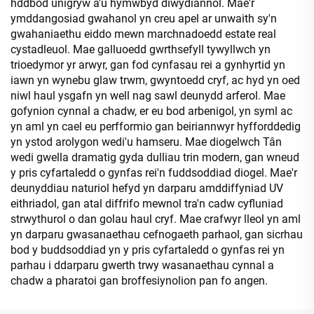
hddbod unigryw a'u hymwbyd diwydiannol. Mae'r
ymddangosiad gwahanol yn creu apel ar unwaith sy'n
gwahaniaethu eiddo mewn marchnadoedd estate real
cystadleuol. Mae galluoedd gwrthsefyll tywyllwch yn
trioedymor yr arwyr, gan fod cynfasau rei a gynhyrtid yn
iawn yn wynebu glaw trwm, gwyntoedd cryf, ac hyd yn oed
niwl haul ysgafn yn well nag sawl deunydd arferol. Mae
gofynion cynnal a chadw, er eu bod arbenigol, yn syml ac
yn aml yn cael eu perfformio gan beiriannwyr hyfforddedig
yn ystod arolygon wedi'u hamseru. Mae diogelwch Tân
wedi gwella dramatig gyda dulliau trin modern, gan wneud
y pris cyfartaledd o gynfas rei'n fuddsoddiad diogel. Mae'r
deunyddiau naturiol hefyd yn darparu amddiffyniad UV
eithriadol, gan atal diffrifo mewnol tra'n cadw cyfluniad
strwythurol o dan golau haul cryf. Mae crafwyr lleol yn aml
yn darparu gwasanaethau cefnogaeth parhaol, gan sicrhau
bod y buddsoddiad yn y pris cyfartaledd o gynfas rei yn
parhau i ddarparu gwerth trwy wasanaethau cynnal a
chadw a pharatoi gan broffesiynolion pan fo angen.