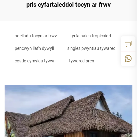
pris cyfartaleddol tocyn ar frwv
adeiladu tocyn ar frwv
tyrfa halen tropicaidd
pencwyn llafn dywyll
singles pwyntiau tywared
costio cymylau tywyn
tywared pren