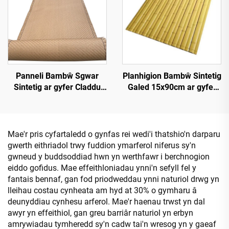
Panneli Bambŵ Sgwar
Planhigion Bambŵ Sintetig
Sintetig ar gyfer Claddu
Galed 15x90cm ar gyfer
Walliau Mewnol a Thramor
Darn a Chladdu
Mae'r pris cyfartaledd o gynfas rei wedi'i thatshio'n darparu
gwerth eithriadol trwy fuddion ymarferol niferus sy'n
gwneud y buddsoddiad hwn yn werthfawr i berchnogion
eiddo gofidus. Mae effeithloniadau ynni'n sefyll fel y
fantais bennaf, gan fod priodweddau ynni naturiol drwg yn
lleihau costau cynheata am hyd at 30% o gymharu â
deunyddiau cynhesu arferol. Mae'r haenau trwst yn dal
awyr yn effeithiol, gan greu barriâr naturiol yn erbyn
amrywiadau tymheredd sy'n cadw tai'n wresog yn y gaeaf