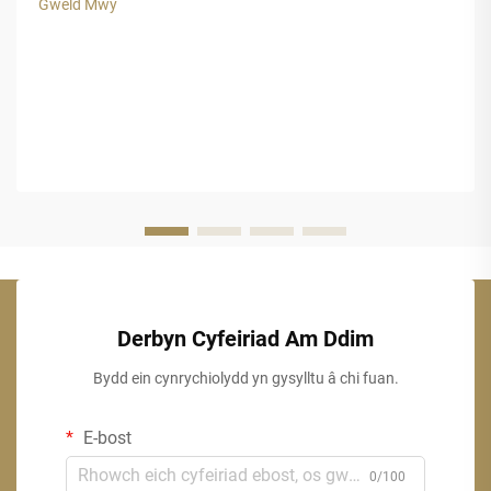
Gweld Mwy
tropicaidd, hamdden...
Derbyn Cyfeiriad Am Ddim
Bydd ein cynrychiolydd yn gysylltu â chi fuan.
E-bost
0/100