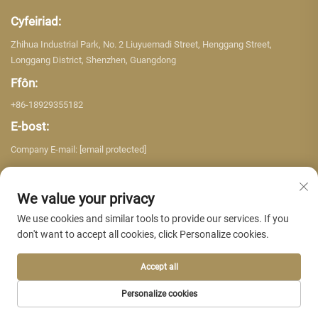
Cyfeiriad:
Zhihua Industrial Park, No. 2 Liuyuemadi Street, Henggang Street,
Longgang District, Shenzhen, Guangdong
Ffôn:
+86-18929355182
E-bost:
Company E-mail:
[email protected]
We value your privacy
We use cookies and similar tools to provide our services. If you
don't want to accept all cookies, click Personalize cookies.
Hawlfraint © 2026 Shenzhen Yujing Building Material Co. LTD. Cedwir pob
hawl. -
Polisi Preifatrwydd
Accept all
Personalize cookies
TUDALEN GARTREF
CYNNYRCH
E-BOST
FFÔN