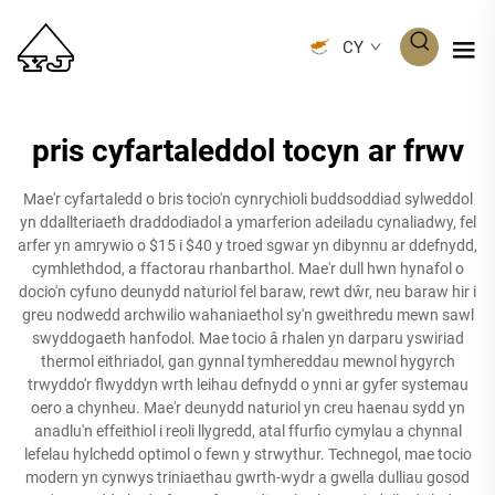
CY
pris cyfartaleddol tocyn ar frwv
Mae'r cyfartaledd o bris tocio'n cynrychioli buddsoddiad sylweddol
yn ddallteriaeth draddodiadol a ymarferion adeiladu cynaliadwy, fel
arfer yn amrywio o $15 i $40 y troed sgwar yn dibynnu ar ddefnydd,
cymhlethdod, a ffactorau rhanbarthol. Mae'r dull hwn hynafol o
docio'n cyfuno deunydd naturiol fel baraw, rewt dŵr, neu baraw hir i
greu nodwedd archwilio wahaniaethol sy'n gweithredu mewn sawl
swyddogaeth hanfodol. Mae tocio â rhalen yn darparu yswiriad
thermol eithriadol, gan gynnal tymhereddau mewnol hygyrch
trwyddo'r flwyddyn wrth leihau defnydd o ynni ar gyfer systemau
oero a chynheu. Mae'r deunydd naturiol yn creu haenau sydd yn
anadlu'n effeithiol i reoli llygredd, atal ffurfio cymylau a chynnal
lefelau hylchedd optimol o fewn y strwythur. Technegol, mae tocio
modern yn cynwys triniaethau gwrth-wydr a gwella dulliau gosod