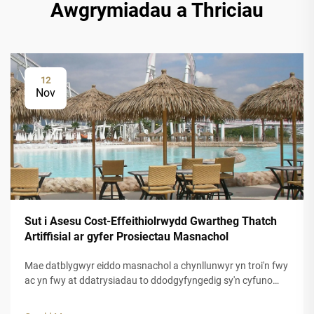
Awgrymiadau a Thriciau
12
Nov
Sut i Asesu Cost-Effeithiolrwydd Gwartheg Thatch
Artiffisial ar gyfer Prosiectau Masnachol
Mae datblygwyr eiddo masnachol a chynllunwyr yn troi'n fwy
ac yn fwy at ddatrysiadau to ddodgyfyngedig sy'n cyfuno
carnedd esteteg â pharhad hir dymor. Mae gwely fwyd ffug
wedi dod i'r amlwg fel opsiwn grymus ar gyfer caerau