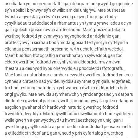
osodiadau yn union yr un fath, gan ddarparu unigrwydd go genuine
sy'n apelio i brynwyr sy'n chwilio am dai unigryw. Mae busnesau
twrista a gwestai yn elwa'n enwedig o gwerthogi, gan fod y
cysylltiadau traddodiadol a rhamantus yn tynnu ymweliadau ac yn
gallu golechu prisiau uwch am leoliadau. Mae'r pris cyfartalog o
werthog fodrodd yn cynnwys ymgynghoriad ar ddylunio gan
broffesiynwyr i sicrhau bod ymddangosiad terfynol yn cyd-fynd â
elfennau pensaernïaeth presennol wrth uchafu effaith weledol.
Mae'r buddion ffotograffig a marchnata yn sylweddol, gan fod
eiddo gwerthog fodrodd yn cynhyrchu diddordeb mwy mewn
rhestrau a deunydd hybu oherwydd eu priodoledd i ffotograffu.
Mae toniau naturiol aur a ambar newydd gwerthog fodrodd yn creu
cynnes a chroeso nad yw deunyddiau synthetig yn gallu ei gyfateb,
tra bod testunau naturiol yn ychwanegu dwfn a diddordeb o bob
ongl gwylio. Mae newidau tymherwch yn ymddangosiad yn darparu
diddordeb gweledol parhaus, wrth i amodau tywyll a goleu ddangos
asgolion gwahanol o'r harddwch naturiol gwerthog fodrodd
trwyddo'r flwyddyn. Mae'r cysylltiadau diwylliannol a hanesyddol yn
wella gwerth a ganwyddwyd tu hwnt i aestheteg yn unig, gan i
gwerthogi gysylltu eiddo â ganrifoedd o draddodiad pensaernïaeth
a etifeddiaeth ddofiant, gan wneud y pris cyfartalog o werthog