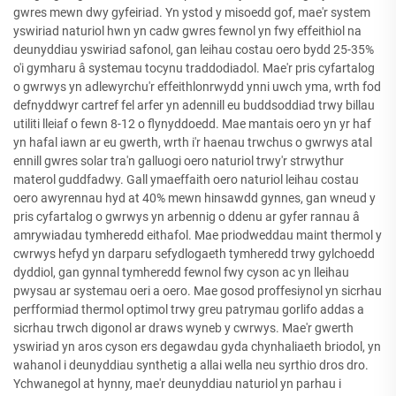
gwres mewn dwy gyfeiriad. Yn ystod y misoedd gof, mae'r system
yswiriad naturiol hwn yn cadw gwres fewnol yn fwy effeithiol na
deunyddiau yswiriad safonol, gan leihau costau oero bydd 25-35%
o'i gymharu â systemau tocynu traddodiadol. Mae'r pris cyfartalog
o gwrwys yn adlewyrchu'r effeithlonrwydd ynni uwch yma, wrth fod
defnyddwyr cartref fel arfer yn adennill eu buddsoddiad trwy billau
utiliti lleiaf o fewn 8-12 o flynyddoedd. Mae mantais oero yn yr haf
yn hafal iawn ar eu gwerth, wrth i'r haenau trwchus o gwrwys atal
ennill gwres solar tra'n galluogi oero naturiol trwy'r strwythur
materol guddfadwy. Gall ymaeffaith oero naturiol leihau costau
oero awyrennau hyd at 40% mewn hinsawdd gynnes, gan wneud y
pris cyfartalog o gwrwys yn arbennig o ddenu ar gyfer rannau â
amrywiadau tymheredd eithafol. Mae priodweddau maint thermol y
cwrwys hefyd yn darparu sefydlogaeth tymheredd trwy gylchoedd
dyddiol, gan gynnal tymheredd fewnol fwy cyson ac yn lleihau
pwysau ar systemau oeri a oero. Mae gosod proffesiynol yn sicrhau
perfformiad thermol optimol trwy greu patrymau gorlifo addas a
sicrhau trwch digonol ar draws wyneb y cwrwys. Mae'r gwerth
yswiriad yn aros cyson ers degawdau gyda chynhaliaeth briodol, yn
wahanol i deunyddiau synthetig a allai wella neu syrthio dros dro.
Ychwanegol at hynny, mae'r deunyddiau naturiol yn parhau i