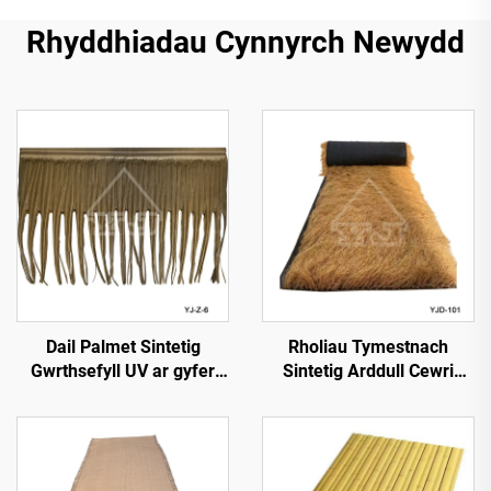
Rhyddhiadau Cynnyrch Newydd
Dail Palmet Sintetig
Rholiau Tymestnach
Gwrthsefyll UV ar gyfer
Sintetig Arddull Cewri
Gwddylwriaeth Allforol
1*15m Ochr ar gyfer
Gosod Cyflym