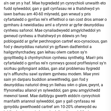
a'n oer yn y haf. Mae hygrededd yn cynrychioli unwaith eto
fudd sylweddol, gan y gall cynfasau rei a thatshwyd yn
iawn barhau am 40-60 mlynedd, gan wneud y pris
cyfartaledd o gynfas rei'n effeithiol o ran cost dros amser o
gymharu â newidiadau aml a ofynnir ar gyfer deunyddiau
cynhesu safonol. Mae cynaliadwyedd amgylcheddol yn
gwneud cynhesu a thatshwyd yn ddewis yn fwy
poblogaidd ar gyfer perchnogion cartref eco-cynscious, gan
fod y deunyddiau naturiol yn gyflawn dadfeintiol a
hailgynhyrchadwy, gan leihau olwm carbon sy'n
gysylltiedig â chynhyrchion cynhesu synthetig. Mae'r pris
cyfartaledd o gynfas rei'n cynnwys gosod proffesiynol sy'n
sicrhau gollyngiant addas, gan atal problemau llygredd
sy'n afflunchu sawl system gynhesu modern. Mae ynni
sain yn darparu buddion anweithredig, gan fod y
deunyddiau naturiol drwg yn lleihau sŵn o glaw, gwynt, a
ffynonellau allanol yn sylweddol, gan greu amgylchedd
mewnol tawel. Mae datblygu gwerth eiddo'n cynrychioli
manfaith ariannol sylweddol, gan y gall cynfasau rei
gynyddu gwerthoedd cartref am 10-20% oherwydd eu