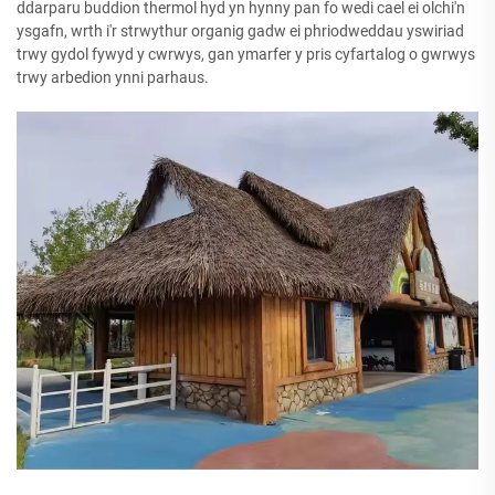
ddarparu buddion thermol hyd yn hynny pan fo wedi cael ei olchi'n
ysgafn, wrth i'r strwythur organig gadw ei phriodweddau yswiriad
trwy gydol fywyd y cwrwys, gan ymarfer y pris cyfartalog o gwrwys
trwy arbedion ynni parhaus.