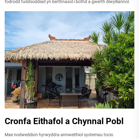
fodrodd fuddsoddiad yn berthnasol i bothd a gwerth diwylliannol.
Cronfa Eithafol a Chynnal Pobl
Mae nodweddion hyrwyddra annweithiol systemau tocio