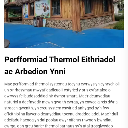
Perfformiad Thermol Eithriadol
ac Arbedion Ynni
Mae perfformiad thermol systemau tocynu cwrwys yn cynrychioli
un o'r rhesymau mwyaf dadleuol i ystyried y pris cyfartalog o
gwrwys fel buddsoddiad hir dymor smart. Mae'r deunyddiau
naturiol a ddefnyddir mewn gwaith cwrga, yn enwedig reis dŵr a
straeen gwenith, yn creu system yswiriad anhygoel sy'n fwy
effeithiol na llawer o deunyddiau tocynu draddodiadol. Mae'r dull
adeiladu haenog yn dal poblau awyr niferus rhwng y bwndlau
cwrga, gan greu barier thermol parhaus sy'n atal trosglwyddo