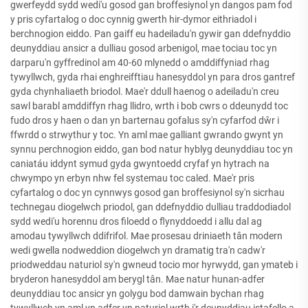
gwerfeydd sydd wedi'u gosod gan broffesiynol yn dangos pam fod
y pris cyfartalog o doc cynnig gwerth hir-dymor eithriadol i
berchnogion eiddo. Pan gaiff eu hadeiladu'n gywir gan ddefnyddio
deunyddiau ansicr a dulliau gosod arbenigol, mae tociau toc yn
darparu'n gyffredinol am 40-60 mlynedd o amddiffyniad rhag
tywyllwch, gyda rhai enghreifftiau hanesyddol yn para dros gantref
gyda chynhaliaeth briodol. Mae'r ddull haenog o adeiladu'n creu
sawl barabl amddiffyn rhag llidro, wrth i bob cwrs o ddeunydd toc
fudo dros y haen o dan yn barternau gofalus sy'n cyfarfod dŵr i
ffwrdd o strwythur y toc. Yn aml mae galliant gwrando gwynt yn
synnu perchnogion eiddo, gan bod natur hyblyg deunyddiau toc yn
caniatáu iddynt symud gyda gwyntoedd cryfaf yn hytrach na
chwympo yn erbyn nhw fel systemau toc caled. Mae'r pris
cyfartalog o doc yn cynnwys gosod gan broffesiynol sy'n sicrhau
technegau diogelwch priodol, gan ddefnyddio dulliau traddodiadol
sydd wedi'u horennu dros filoedd o flynyddoedd i allu dal ag
amodau tywyllwch ddifrifol. Mae prosesau driniaeth tân modern
wedi gwella nodweddion diogelwch yn dramatig tra'n cadw'r
priodweddau naturiol sy'n gwneud tocio mor hyrwydd, gan ymateb i
bryderon hanesyddol am berygl tân. Mae natur hunan-adfer
deunyddiau toc ansicr yn golygu bod damwain bychan rhag
tywyllwch yn aml yn adfer yn naturiol wrth i'r deunyddiau istafello a