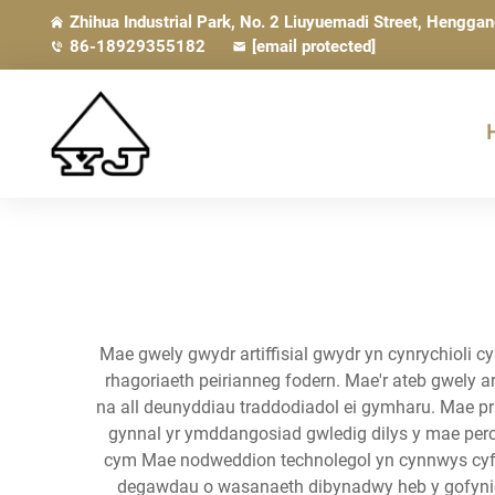
Zhihua Industrial Park, No. 2 Liuyuemadi Street, Hengga
86-18929355182
[email protected]
Mae gwely gwydr artiffisial gwydr yn cynrychioli
rhagoriaeth peirianneg fodern. Mae'r ateb gwely 
na all deunyddiau traddodiadol ei gymharu. Mae pr
gynnal yr ymddangosiad gwledig dilys y mae perch
cym Mae nodweddion technolegol yn cynnwys cyfans
degawdau o wasanaeth dibynadwy heb y gofynion