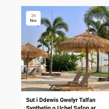
24
Nov
Sut i Ddewis Gwelyr Talfan
Synthetig o Uchel Safon ar