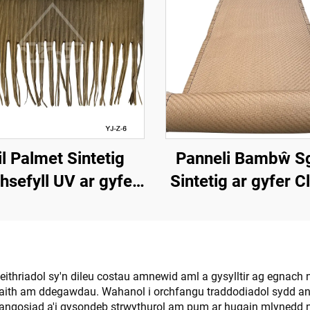
l Palmet Sintetig
Panneli Bambŵ S
hsefyll UV ar gyfer
Sintetig ar gyfer 
ylwriaeth Allforol
Walliau Mewnol
Thramor
thriadol sy'n dileu costau amnewid aml a gysylltir ag egnach n
faith am ddegawdau. Wahanol i orchfangu traddodiadol sydd an
angosiad a'i gysondeb strwythurol am pum ar hugain mlynedd n