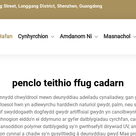
ng Street, Longgang District, Shenzhen, Guangdong
Hafan
Cynhyrchion
Amdanom Ni
Masnachol
penclo teithio ffug cadarn
 cynnydd chwyldrool mewn deunyddiau adeiladu cynaliadwy, gan g
arloesol hwn yn adlewyrchu harddwch naturiol gwydr, palm, ne
if swyddogaeth dogfeydd gwydr artiffisial gwydn yn canolbwynt
nogion eiddo'n ei ddymuno ar gyfer datblygiadau cyrchfan, cart
oddion polymer datblygedig sy'n gwrthsefyll dirywiad UV, amsug
 cynnal a chadw sy'n gysylltiedig â deunyddiau gwyd Mae pros