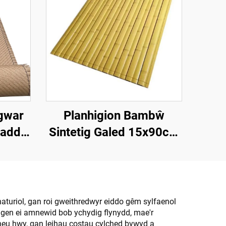
gwar
Planhigion Bambŵ
Claddu
Sintetig Galed 15x90cm
 a
ar gyfer Darn a Chladdu
aturiol, gan roi gweithredwyr eiddo gêm sylfaenol
gen ei amnewid bob ychydig flynydd, mae'r
eu hwy, gan leihau costau cylched bywyd a