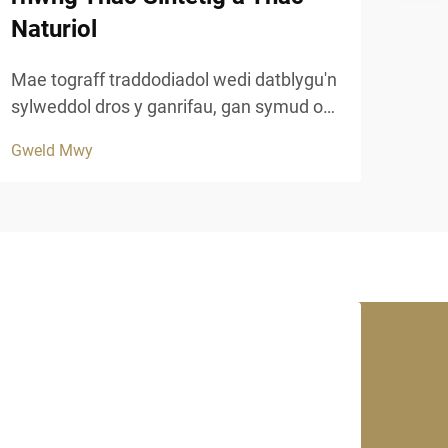
Naturiol
Mae 
diwy
Mae tograff traddodiadol wedi datblygu'n
datr
sylweddol dros y ganrifau, gan symud o
Gwel
este
ddim ond deunyddiau naturiol i amgenion
Gweld Mwy
perf
synthetig newyddion sy'n cynnig hywydr
synt
a berfformiad gwella. Mae prosiectau
mwya
adeiladu modern yn wynebu'n fwy ac yn
fwy...