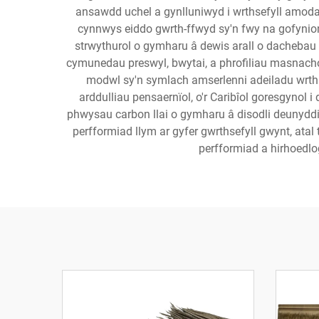
ansawdd uchel a gynlluniwyd i wrthsefyll amoda
cynnwys eiddo gwrth-ffwyd sy'n fwy na gofynio
strwythurol o gymharu â dewis arall o dachebau
cymunedau preswyl, bwytai, a phrofiliau masnach
modwl sy'n symlach amserlenni adeiladu wrth 
arddulliau pensaernïol, o'r Caribîol goresgynol
phwysau carbon llai o gymharu â disodli deunyddi
perfformiad llym ar gyfer gwrthsefyll gwynt, atal
perfformiad a hirhoedl