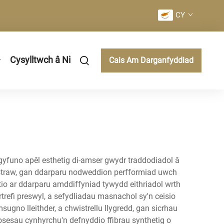
CY
Cysylltwch â Ni
Cais Am Darganfyddiad
yfuno apêl esthetig di-amser gwydr traddodiadol â
u straw, gan ddarparu nodweddion perfformiad uwch
io ar ddarparu amddiffyniad tywydd eithriadol wrth
refi preswyl, a sefydliadau masnachol sy'n ceisio
no lleithder, a chwistrellu llygredd, gan sicrhau
esau cynhyrchu'n defnyddio ffibrau synthetig o