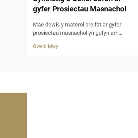
gyfer Prosiectau Masnachol
Mae dewis y materol preifat ar gyfer
prosiectau masnachol yn gofyn am
ystyriaeth ofalus o barhad, esteteg a
Gweld Mwy
pherfformiad hir dymor. Mae gwely fwyd
cynhyrchus yn cynnig datrysiad addas i
fusnesau sy'n chwilio am ymddangosiad
awdurhaol y traddodiad...