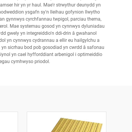
mser hir yn yr haul. Mae'r strwythur deunydd yn
odweddion ysgafn sy'n lleihau gofynion llwytho
gan gynnwys cyrchfannau twpigol, parciau thema,
rferol. Mae systemau gosod yn cynnwys dyluniadau
d gwely yn integreiddio'n ddi-drin â gwahanol
dol yn cynnwys cydrannau a ellir eu hailgylchu a
dd yn sicrhau bod pob gosodiad yn cwrdd â safonau
iynol yn cael hyfforddiant arbenigol i optimeiddio
negau cymhwyso priodol.