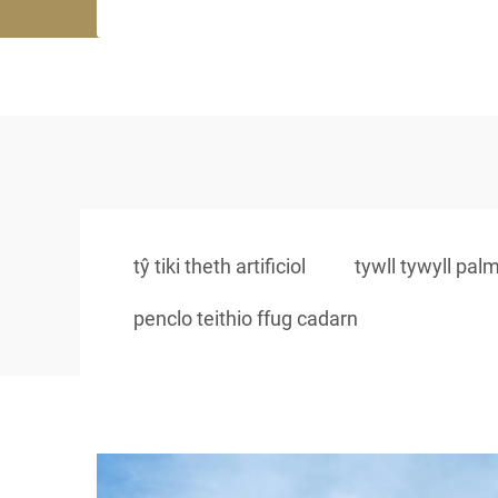
tŷ tiki theth artificiol
tywll tywyll palm 
penclo teithio ffug cadarn