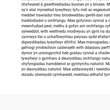
chyfwared â gweithrediadau busnes yn y broses. M
sy'n atal mynediad tywyllwyr, tyfu môl ac esgeulu
meddwl trawiadur trwy briodweddau gwrth-dan natur
traddodiadol o orchfangu. Mae gofynion cynnal a 
mewnfudiad pest, methu â gofyn am orchfangu cyfno
sylweddol, wrth weithredu modrwyau yn gynt na du
cynnwys llai o uchafbwyntiau pwysau sydd efallai'
digwyddiadau tywyllwyr difrifol. Mae manogiadau 
gefnogi ymdrechion cadwraeth wrth ddarparu perff
dymor yn uniongyrchol heb gostau cynnal a chadw 
tywyllwyr o gymharu â deunyddiau orchfangu naturi
chyfyngiadau hamddenol ar gynhyrchu naturiol. 
yn deunyddiau naturiol. Mae addasrwydd i newidion
doradu oherwydd cymharedd, meintiau eithafol ty