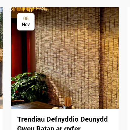
06
Nov
Trendiau Defnyddio Deunydd
Gweu Ratan ar gyfer