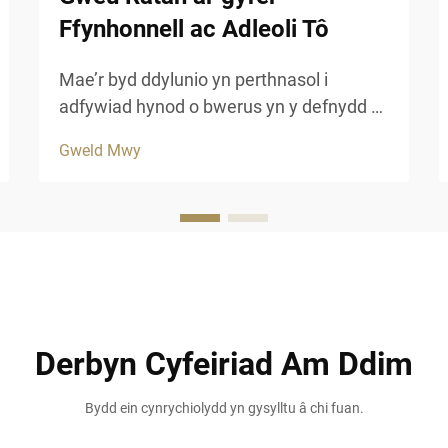
Ffynhonnell ac Adleoli Tô
Mae’r byd ddylunio yn perthnasol i
adfywiad hynod o bwerus yn y defnydd o
ddeunawwyr naturiol, gyda deunawwyr
Gweld Mwy
rattan yn dod i'r amlwg fel grym dominell
mewn ffynhonnell gyfoes a rhaglenni
pensaernïaeth. Mae’r adfywiad hwn yn
cynrychioli mwy na dim ond dewis
estetig...
Derbyn Cyfeiriad Am Ddim
Bydd ein cynrychiolydd yn gysylltu â chi fuan.