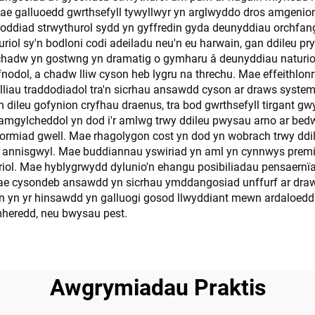
ae galluoedd gwrthsefyll tywyllwyr yn arglwyddo dros amgenio
stoddiad strwythurol sydd yn gyffredin gyda deunyddiau orchfa
iol sy'n bodloni codi adeiladu neu'n eu harwain, gan ddileu pr
chadw yn gostwng yn dramatig o gymharu â deunyddiau naturiol,
dol, a chadw lliw cyson heb lygru na threchu. Mae effeithlon
lliau traddodiadol tra'n sicrhau ansawdd cyson ar draws syste
n dileu gofynion cryfhau draenus, tra bod gwrthsefyll tirgant
amgylcheddol yn dod i'r amlwg trwy ddileu pwysau arno ar bedw
ormiad gwell. Mae rhagolygon cost yn dod yn wobrach trwy ddil
annisgwyl. Mae buddiannau yswiriad yn aml yn cynnwys premiau
ol. Mae hyblygrwydd dylunio'n ehangu posibiliadau pensaernïaet
Mae cysondeb ansawdd yn sicrhau ymddangosiad unffurf ar dr
 yn yr hinsawdd yn galluogi gosod llwyddiant mewn ardaloedd 
mheredd, neu bwysau pest.
Awgrymiadau Praktis