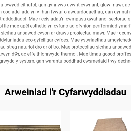
u tywydd eithafol, gan gynnwys gwynt cywriant, glaw mawr, ac a
n cod adeiladu yn y rhan fwyaf o awdurdodaethau, gan gynnal n
 traddodiadol. Mae'r ceisiadau'n cwmpasu gwahanol sectorau 
ol lle mae apêl esthetig yn cyfuno ag ofynion perfformiad yma
sicrhau ansawdd cyson ar draws prosiectau mawr. Mae'r deunyd
 i ddyluniadau eco-gyfeillgar cyfoes. Mae ystyriaethau amgylched
au streg naturiol dro ar ôl tro. Mae protocoliau sicrhau ansaw
 trwyn dŵr, ac effeithlonrwydd thermol. Mae timau gosod proffes
ogrwydd y system, gan warantu boddhad cwsmeriaid trwy dech
Arweiniad i'r Cyfarwyddiadau