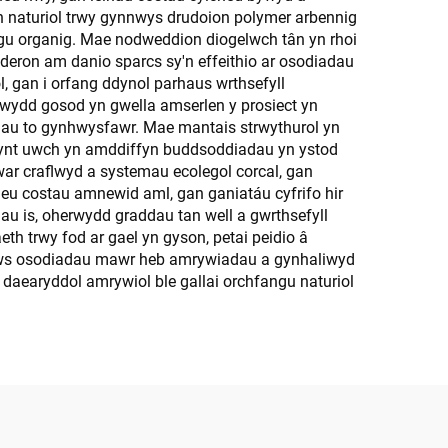
n naturiol trwy gynnwys drudoion polymer arbennig
ngu organig. Mae nodweddion diogelwch tân yn rhoi
yderon am danio sparcs sy'n effeithio ar osodiadau
 gan i orfang ddynol parhaus wrthsefyll
rwydd gosod yn gwella amserlen y prosiect yn
mau to gynhwysfawr. Mae mantais strwythurol yn
 gwynt uwch yn amddiffyn buddsoddiadau yn ystod
ar craflwyd a systemau ecolegol corcal, gan
eu costau amnewid aml, gan ganiatáu cyfrifo hir
 is, oherwydd graddau tan well a gwrthsefyll
h trwy fod ar gael yn gyson, petai peidio â
aws osodiadau mawr heb amrywiadau a gynhaliwyd
daearyddol amrywiol ble gallai orchfangu naturiol