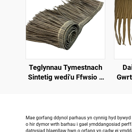
Teglynnau Tymestnach
Dai
Sintetig wedi'u Ffwsio â
Gwrt
Chynhesiad 50cmx3m â
Gwdd
Gwell Gwrthsefyll Tân
Mae gorfang ddynol parhaus yn cynnig hyd bywyd ei
o hir dymor wrth barhau i gael ymddangosiad perf
datrysiad blaenllaw hwn o orfang yn cadw ei ymdd