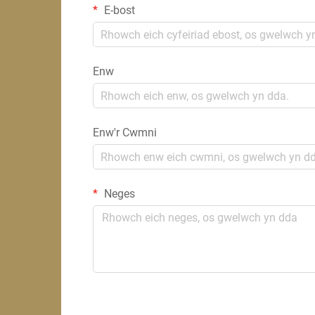
E-bost
Enw
Enw'r Cwmni
Neges