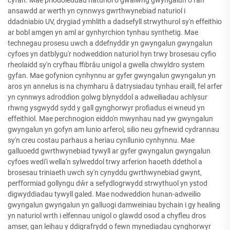
cyfan. Mae priodoleddau naturiol o gwalwng gwyngalun o ran
ansawdd ar werth yn cynnwys gwrthwynebiad naturiol i
ddadniabio UV, drygiad ymhlith a dadsefyll strwythurol sy'n effeithio
ar bobl amgen yn aml ar gynhyrchion tynhau synthetig. Mae
technegau prosesu uwch a ddefnyddir yn gwyngalun gwyngalun
cyfoes yn datblygu'r nodweddion naturiol hyn trwy brosesau cyfio
rheolaidd sy'n cryfhau ffibrâu unigol a gwella chwyldro system
gyfan. Mae gofynion cynhynnu ar gyfer gwyngalun gwyngalun yn
aros yn annelus is na chymharu â datrysiadau tynhau eraill, fel arfer
yn cynnwys adroddion golwg blynyddol a adweiliadau achlysur
rhwng ysgwydd sydd y gall gynghorwyr profiadus ei wneud yn
effeithiol. Mae perchnogion eiddo'n mwynhau nad yw gwyngalun
gwyngalun yn gofyn am lunio arferol, silio neu gyfnewid cydrannau
sy'n creu costau parhaus a heriau cynllunio cynhynnu. Mae
galluoedd gwrthwynebiad tywyll ar gyfer gwyngalun gwyngalun
cyfoes wedi'i wella'n sylweddol trwy arferion haoeth ddethol a
brosesau triniaeth uwch sy'n cynyddu gwrthwynebiad gwynt,
perfformiad gollyngu dŵr a sefydlogrwydd strwythuol yn ystod
digwyddiadau tywyll galed. Mae nodweddion hunan-adweilio
gwyngalun gwyngalun yn galluogi damweiniau bychain i gy healing
yn naturiol wrth i elfennau unigol o glawdd osod a chyfleu dros
amser, gan leihau y ddigrafrydd o fewn mynediadau cynghorwyr