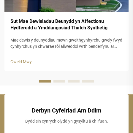
Sut Mae Dewisiadau Deunydd yn Affectionu
Hydferedd a Ymddangosiad Thatch Synthetig
Mae dewis y deunyddiau mewn gweithgynhyrchu gwely fwyd
cynhyrchus yn chwarae rôl allweddol wrth benderfynu ar
hydred a charnedd esteteg y datrysiadau to mewn gwely
fwyd hyn. Mae cynhyrchion gwely fwyd cynhyrchus modern
Gweld Mwy
wedi diwydrio'r diwydiant adeiladu trwy gynnig...
Derbyn Cyfeiriad Am Ddim
Bydd ein cynrychiolydd yn gysylltu â chi fuan.