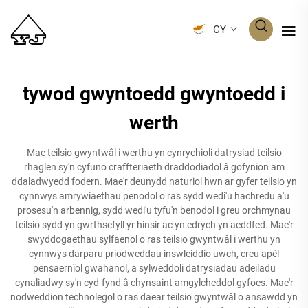
CY
tywod gwyntoedd gwyntoedd i
werth
Mae teilsio gwyntwâl i werthu yn cynrychioli datrysiad teilsio
rhaglen sy'n cyfuno craffteriaeth draddodiadol â gofynion am
ddaladwyedd fodern. Mae'r deunydd naturiol hwn ar gyfer teilsio yn
cynnwys amrywiaethau penodol o ras sydd wedi'u hachredu a'u
prosesu'n arbennig, sydd wedi'u tyfu'n benodol i greu orchmynau
teilsio sydd yn gwrthsefyll yr hinsir ac yn edrych yn aeddfed. Mae'r
swyddogaethau sylfaenol o ras teilsio gwyntwâl i werthu yn
cynnwys darparu priodweddau inswleiddio uwch, creu apêl
pensaernïol gwahanol, a sylweddoli datrysiadau adeiladu
cynaliadwy sy'n cyd-fynd â chynsaint amgylcheddol gyfoes. Mae'r
nodweddion technolegol o ras daear teilsio gwyntwâl o ansawdd yn