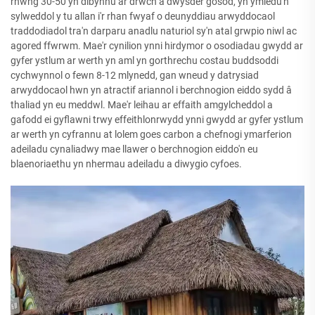
rhwng 30-50 yn dibynnu ar drwch a dwysder gosod, yn ymledu'n
sylweddol y tu allan i'r rhan fwyaf o deunyddiau arwyddocaol
traddodiadol tra'n darparu anadlu naturiol sy'n atal grwpio niwl ac
agored ffwrwm. Mae'r cynilion ynni hirdymor o osodiadau gwydd ar
gyfer ystlum ar werth yn aml yn gorthrechu costau buddsoddi
cychwynnol o fewn 8-12 mlynedd, gan wneud y datrysiad
arwyddocaol hwn yn atractif ariannol i berchnogion eiddo sydd â
thaliad yn eu meddwl. Mae'r leihau ar effaith amgylcheddol a
gafodd ei gyflawni trwy effeithlonrwydd ynni gwydd ar gyfer ystlum
ar werth yn cyfrannu at lolem goes carbon a chefnogi ymarferion
adeiladu cynaliadwy mae llawer o berchnogion eiddo'n eu
blaenoriaethu yn nhermau adeiladu a diwygio cyfoes.