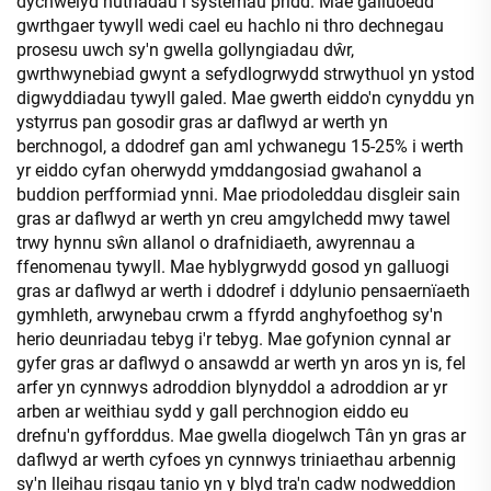
dychwelyd nutriadau i systemau pridd. Mae galluoedd
gwrthgaer tywyll wedi cael eu hachlo ni thro dechnegau
prosesu uwch sy'n gwella gollyngiadau dŵr,
gwrthwynebiad gwynt a sefydlogrwydd strwythuol yn ystod
digwyddiadau tywyll galed. Mae gwerth eiddo'n cynyddu yn
ystyrrus pan gosodir gras ar daflwyd ar werth yn
berchnogol, a ddodref gan aml ychwanegu 15-25% i werth
yr eiddo cyfan oherwydd ymddangosiad gwahanol a
buddion perfformiad ynni. Mae priodoleddau disgleir sain
gras ar daflwyd ar werth yn creu amgylchedd mwy tawel
trwy hynnu sŵn allanol o drafnidiaeth, awyrennau a
ffenomenau tywyll. Mae hyblygrwydd gosod yn galluogi
gras ar daflwyd ar werth i ddodref i ddylunio pensaernïaeth
gymhleth, arwynebau crwm a ffyrdd anghyfoethog sy'n
herio deunriadau tebyg i'r tebyg. Mae gofynion cynnal ar
gyfer gras ar daflwyd o ansawdd ar werth yn aros yn is, fel
arfer yn cynnwys adroddion blynyddol a adroddion ar yr
arben ar weithiau sydd y gall perchnogion eiddo eu
drefnu'n gyfforddus. Mae gwella diogelwch Tân yn gras ar
daflwyd ar werth cyfoes yn cynnwys triniaethau arbennig
sy'n lleihau risgau tanio yn y blyd tra'n cadw nodweddion