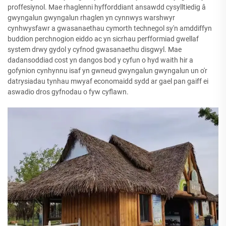
proffesiynol. Mae rhaglenni hyfforddiant ansawdd cysylltiedig â
gwyngalun gwyngalun rhaglen yn cynnwys warshwyr
cynhwysfawr a gwasanaethau cymorth technegol sy'n amddiffyn
buddion perchnogion eiddo ac yn sicrhau perfformiad gwellaf
system drwy gydol y cyfnod gwasanaethu disgwyl. Mae
dadansoddiad cost yn dangos bod y cyfun o hyd waith hir a
gofynion cynhynnu isaf yn gwneud gwyngalun gwyngalun un o'r
datrysiadau tynhau mwyaf economaidd sydd ar gael pan gaiff ei
aswadio dros gyfnodau o fyw cyflawn.