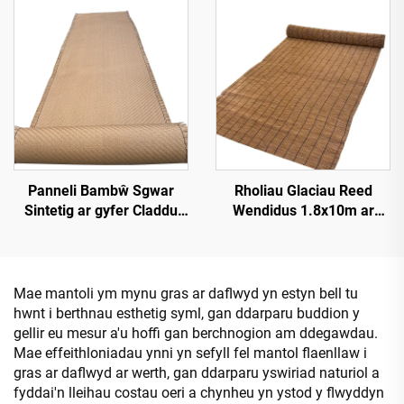
Tropicaidd
Panneli Bambŵ Sgwar
Rholiau Glaciau Reed
Sintetig ar gyfer Claddu
Wendidus 1.8x10m ar
Walliau Mewnol a Thramor
gyfer Sgrinio Preifatrwydd
Mae mantoli ym mynu gras ar daflwyd yn estyn bell tu
hwnt i berthnau esthetig syml, gan ddarparu buddion y
gellir eu mesur a'u hoffi gan berchnogion am ddegawdau.
Mae effeithloniadau ynni yn sefyll fel mantol flaenllaw i
gras ar daflwyd ar werth, gan ddarparu yswiriad naturiol a
fyddai'n lleihau costau oeri a chynheu yn ystod y flwyddyn