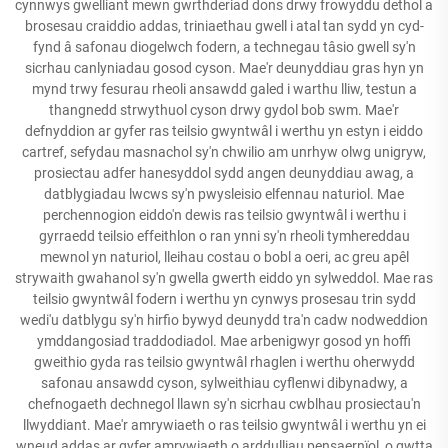
cynnwys gwelliant mewn gwrthderiad dons drwy frowyddu dethol a
brosesau craiddio addas, triniaethau gwell i atal tan sydd yn cyd-
fynd â safonau diogelwch fodern, a technegau tâsio gwell sy'n
sicrhau canlyniadau gosod cyson. Mae'r deunyddiau gras hyn yn
mynd trwy fesurau rheoli ansawdd galed i warthu lliw, testun a
thangnedd strwythuol cyson drwy gydol bob swm. Mae'r
defnyddion ar gyfer ras teilsio gwyntwâl i werthu yn estyn i eiddo
cartref, sefydau masnachol sy'n chwilio am unrhyw olwg unigryw,
prosiectau adfer hanesyddol sydd angen deunyddiau awag, a
datblygiadau lwcws sy'n pwysleisio elfennau naturiol. Mae
perchennogion eiddo'n dewis ras teilsio gwyntwâl i werthu i
gyrraedd teilsio effeithlon o ran ynni sy'n rheoli tymhereddau
mewnol yn naturiol, lleihau costau o bobl a oeri, ac greu apêl
strywaith gwahanol sy'n gwella gwerth eiddo yn sylweddol. Mae ras
teilsio gwyntwâl fodern i werthu yn cynwys prosesau trin sydd
wedi'u datblygu sy'n hirfio bywyd deunydd tra'n cadw nodweddion
ymddangosiad traddodiadol. Mae arbenigwyr gosod yn hoffi
gweithio gyda ras teilsio gwyntwâl rhaglen i werthu oherwydd
safonau ansawdd cyson, sylweithiau cyflenwi dibynadwy, a
chefnogaeth dechnegol llawn sy'n sicrhau cwblhau prosiectau'n
llwyddiant. Mae'r amrywiaeth o ras teilsio gwyntwâl i werthu yn ei
wneud addas ar gyfer amrywiaeth o arddulliau pensaernïol, o gwtta