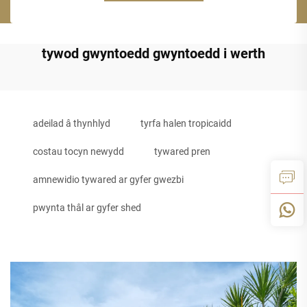
tywod gwyntoedd gwyntoedd i werth
adeilad â thynhlyd
tyrfa halen tropicaidd
costau tocyn newydd
tywared pren
amnewidio tywared ar gyfer gwezbi
pwynta thâl ar gyfer shed