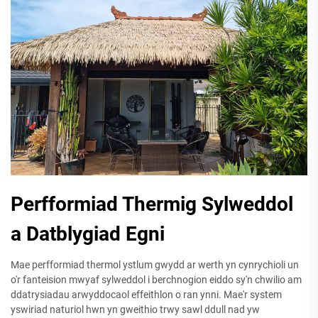
Perfformiad Thermig Sylweddol
a Datblygiad Egni
Mae perfformiad thermol ystlum gwydd ar werth yn cynrychioli un
o'r fanteision mwyaf sylweddol i berchnogion eiddo sy'n chwilio am
ddatrysiadau arwyddocaol effeithlon o ran ynni. Mae'r system
yswiriad naturiol hwn yn gweithio trwy sawl ddull nad yw