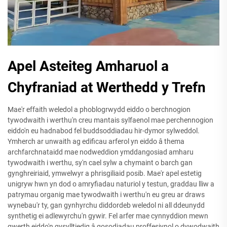
Apel Asteiteg Amharuol a
Chyfraniad at Werthedd y Trefn
Mae'r effaith weledol a phoblogrwydd eiddo o berchnogion
tywodwaith i werthu'n creu mantais sylfaenol mae perchennogion
eiddo'n eu hadnabod fel buddsoddiadau hir-dymor sylweddol.
Ymherch ar unwaith ag edificau arferol yn eiddo â thema
archfarchnataidd mae nodweddion ymddangosiad amharu
tywodwaith i werthu, sy'n cael sylw a chymaint o barch gan
gynghreiriaid, ymwelwyr a phrisgiliaid posib. Mae'r apel estetig
unigryw hwn yn dod o amryfiadau naturiol y testun, graddau lliw a
patrymau organig mae tywodwaith i werthu'n eu greu ar draws
wynebau'r ty, gan gynhyrchu diddordeb weledol ni all ddeunydd
synthetig ei adlewyrchu'n gywir. Fel arfer mae cynnyddion mewn
gwerth eiddo'n gysylltiedig â gosodiadau proffesiynol o dywodwaith