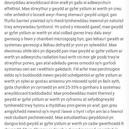
deunyddiau arwyddocaol dron eraill yn gallu ei adlewyrchu'n
effeithiol. Mae strwythur y gwydd ar gyfer ystlum ar werth yn creu
nifer anfeidrol o bocedi awyr rhwng stemau'r gwydd unigol, gan
ffurfio barriwr yswiriad sy'n rheoli tymhereddau mewnol yn naturiol
trwy amrywiadau tymhorol. Yn ystod y misoedd gaeaf, mae gwydd
ar gyfer ystlum ar werth yn atal colliad gwres trwy dalu awyr
gwresog o fewn y chamberi microsgopig hyn, gan leihau'r gwaith ar
systemau gwresogi a lleihau defnydd yr ynni yn sylweddol. Mae
elwonnau ohtle idro yn digwydd pan mae gwydd ar gyfer ystlum ar
werth yn adlewyrchu radiation haul wrth roi mor glir posib trwy'w
strwythur porws, gan atal adeiladu gwres ormodol sy'n gorfodi
systemau oeri aer i weithio'n galedach. Fel arfer mae perchnogion
eiddo sy'n buddsoddi mewn gwydd uchelgeintiol ar gyfer ystlum ar
werth yn sylwi ar gostau arniannu ym misoedd sydd yn llai'n syth,
gyda chynilion yn cyrraedd yn aml 25-35% o gymharu â systemau
arwyddocaol traddodiadol. Mae priodweddau maint thermol y
gwydd ar gyfer ystlum ar werth yn cyfrannu at sefydlogrwydd
tymheredd trwy hynnu a rhyddhau ynni gwres yn araf, gan greu
amgylchedd mewnol sy'n mynd i lawer o hynt i ofyn am lai o fewnol
reoli cludiant pechineiroedd. Mae astudiaethau gwyddonol yn
dangos bod gwydd ar gyfer ystlum ar werth yn cadw gwerthoedd R