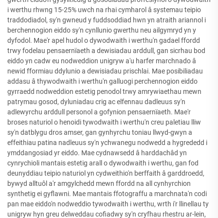
i werthu rhwng 15-25% uwch na rhai cymharol â systemau teipio
traddodiadol, sy'n gwneud y fuddsoddiad hwn yn atraith ariannol i
berchennogion eiddo sy'n cynllunio gwerthu neu ailgymryd yn y
dyfodol. Mae'r apel hudol o dywodwaith i werthu'n gadael ffordd
trwy fodelau pensaernïaeth a dewisiadau arddull, gan sicrhau bod
eiddo yn cadw eu nodweddion unigryw a'u harfer marchnado â
newid fformiau ddylunio a dewisiadau prischlai. Mae posibiliadau
addasu â thywodwaith i werthu'n galluogi perchennogion eiddo
gyrraedd nodweddion estetig penodol trwy amrywiaethau mewn
patrymau gosod, dyluniadau crig ac elfennau dadleuus sy'n
adlewyrchu arddull personol a gofynion pensaernïaeth. Mae'r
broses naturiol o henoidi tywodwaith i werthu'n creu paletiau lliw
sy'n datblygu dros amser, gan gynhyrchu toniau llwyd-gwyn a
effeithiau patina nadleuus sy'n ychwanegu nodwedd a hygrededd i
ymddangosiad yr eiddo. Mae cydnawsedd â harddachâd yn
cynrychioli mantais estetig arall o dywodwaith i werthu, gan fod
deunyddiau teipio naturiol yn cydweithio'n berffaith â garddroedd,
bywyd alltuôl a'r amgylchedd mewn ffordd na all cynhyrchion
synthetig ei gyflawni. Mae mantais ffotograffu a marchnata'n codi
pan mae eiddo'n nodweddio tywodwaith i werthu, wrth i'r llinellau ty
unigryw hyn greu delweddau cofiadwy sy'n cryfhau rhestru ar-lein,