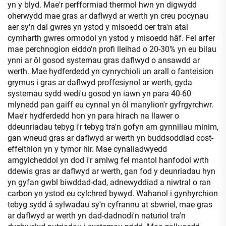
yn y blyd. Mae'r perfformiad thermol hwn yn digwydd
oherwydd mae gras ar daflwyd ar werth yn creu pocynau
aer sy'n dal gwres yn ystod y misoedd oer tra'n atal
cymharth gwres ormodol yn ystod y misoedd hâf. Fel arfer
mae perchnogion eiddo'n profi lleihad o 20-30% yn eu bilau
ynni ar ôl gosod systemau gras daflwyd o ansawdd ar
werth. Mae hydferdedd yn cynrychioli un arall o fanteision
grymus i gras ar daflwyd proffesiynol ar werth, gyda
systemau sydd wedi'u gosod yn iawn yn para 40-60
mlynedd pan gaiff eu cynnal yn ôl manylion'r gyfrgyrchwr.
Mae'r hydferdedd hon yn para hirach na llawer o
ddeunriadau tebyg i'r tebyg tra'n gofyn am gynniliau minim,
gan wneud gras ar daflwyd ar werth yn buddsoddiad cost-
effeithlon yn y tymor hir. Mae cynaliadwyedd
amgylcheddol yn dod i'r amlwg fel mantol hanfodol wrth
ddewis gras ar daflwyd ar werth, gan fod y deunriadau hyn
yn gyfan gwbl biwddad-dad, adnewyddiad a niwtral o ran
carbon yn ystod eu cylchred bywyd. Wahanol i gynhyrchion
tebyg sydd â sylwadau sy'n cyfrannu at sbwriel, mae gras
ar daflwyd ar werth yn dad-dadnodi'n naturiol tra'n