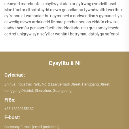
deunydd marchnata a chyflwyniadau ar gyfrwng cymdeithasol.
Mae ffactor eithafol sydd mewn gosodiadau tywodwaith i werthu'n
cyfrannu at wahaniaethu'r gymuned a nodweddion y gymuned, yn
enwedig mewn ardaloedd lle mae perchennogion eiddo'n chwilio i
gadw themâu pensaernïaeth draddodiadol neu greu amgylchedd
cartref unigryw sy'n sefyll ar wahân i batrymau datblygu safonol.
Cysylltu â Ni
Cyfeiriad:
Zhihua Industrial Park, No. 2 Liuyuemadi Street, Henggang Street,
Longgang District, Shenzhen, Guangdong
Ffôn:
+86-18929355182
E-bost:
Company E-mail:
[email protected]