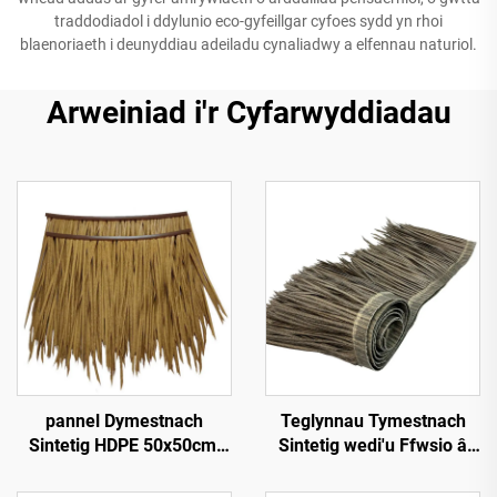
traddodiadol i ddylunio eco-gyfeillgar cyfoes sydd yn rhoi
blaenoriaeth i deunyddiau adeiladu cynaliadwy a elfennau naturiol.
Arweiniad i'r Cyfarwyddiadau
pannel Dymestnach
Teglynnau Tymestnach
Sintetig HDPE 50x50cm,
Sintetig wedi'u Ffwsio â
Gwrthsefyll UV 15
Chynhesiad 50cmx3m â
mlynedd ar gyfer Gwestai
Gwell Gwrthsefyll Tân