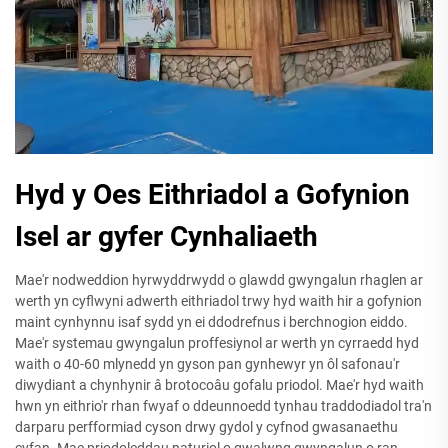
Hyd y Oes Eithriadol a Gofynion
Isel ar gyfer Cynhaliaeth
Mae'r nodweddion hyrwyddrwydd o glawdd gwyngalun rhaglen ar
werth yn cyflwyni adwerth eithriadol trwy hyd waith hir a gofynion
maint cynhynnu isaf sydd yn ei ddodrefnus i berchnogion eiddo.
Mae'r systemau gwyngalun proffesiynol ar werth yn cyrraedd hyd
waith o 40-60 mlynedd yn gyson pan gynhewyr yn ôl safonau'r
diwydiant a chynhynir â brotocoâu gofalu priodol. Mae'r hyd waith
hwn yn eithrio'r rhan fwyaf o ddeunnoedd tynhau traddodiadol tra'n
darparu perfformiad cyson drwy gydol y cyfnod gwasanaethu