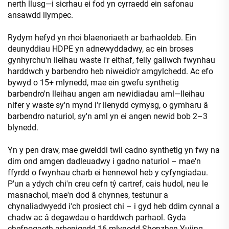
nerth llusg—i sicrhau ei fod yn cyrraedd ein safonau
ansawdd llympec.
Rydym hefyd yn rhoi blaenoriaeth ar barhaoldeb. Ein
deunyddiau HDPE yn adnewyddadwy, ac ein broses
gynhyrchu'n lleihau waste i'r eithaf, felly gallwch fwynhau
harddwch y barbendro heb niweidio'r amgylchedd. Ac efo
bywyd o 15+ mlynedd, mae ein gwefu synthetig
barbendro'n lleihau angen am newidiadau aml—lleihau
nifer y waste sy'n mynd i'r llenydd cymysg, o gymharu â
barbendro naturiol, sy'n aml yn ei angen newid bob 2–3
blynedd.
Yn y pen draw, mae gweiddi twll cadno synthetig yn fwy na
dim ond amgen dadleuadwy i gadno naturiol – mae'n
ffyrdd o fwynhau charb ei hennewol heb y cyfyngiadau.
P'un a ydych chi'n creu cefn tŷ cartref, cais hudol, neu le
masnachol, mae'n dod â chynnes, testunur a
chynaliadwyedd i'ch prosiect chi – i gyd heb ddim cynnal a
chadw ac â degawdau o harddwch parhaol. Gyda
chefnogaeth arbenigedd 16 mlynedd Shenzhen Yujing,