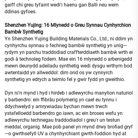
gaiff chi greu tyfaint wedi'i haenu gan Balli neu wern
ddinas gyfoes.
Shenzhen Yujing: 16 Mlynedd o Greu Synnau Cynhyrchion
Bambŵ Synthetig
Yn Shenzhen Yujing Building Materials Co., Ltd., ni ddim yn
cynhyrchu synnau o fechneg bambŵ synthetig yn unig—
rydym yn parchu traddodiad craffterddiaeth bambŵ wrth ei
godi â technoleg fodern. Mae ein 16 mlynedd o arbenigedd
mewn deunydd adeiladu synthetig wedi dysgu wrthym bod
awtentaidd yn allweddol: dim ond os yw cynnyrch
synthetig yn edrych a teimlo fel y gwir fydd yn gweithio.
Dyn ni'n mynd i hyd i hirdeb i adlewyrchu manylion naturiol
y barbendro: ein ffibrâu polymerig yn cael eu tynnu i
ddychwelyd y amrywiadau bychan mewn trwch
ystafelloedd barbendro go iawn, ac ein broses wefu yn
adlewyrchu technegau traddodiadol i greu'r un testun
meddal, organig. Mae pob panel yn mynd drwy brofiad gryf
—o gwrthsefyll UV a chynhyrchiant gwrth-foddion hyd at