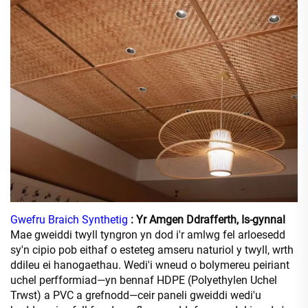
Gwefru Braich Synthetig
: Yr Amgen Ddrafferth, Is-gynnal
Mae gweiddi twyll tyngron yn dod i'r amlwg fel arloesedd
sy'n cipio pob eithaf o esteteg amseru naturiol y twyll, wrth
ddileu ei hanogaethau. Wedi'i wneud o bolymereu peiriant
uchel perfformiad—yn bennaf HDPE (Polyethylen Uchel
Trwst) a PVC a grefnodd—ceir paneli gweiddi wedi'u