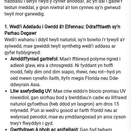
haddasu i sefyll fwyd y cyflwr anoddaf, ac yn dal i gadw'r
testun meddal, y gron niwtral a'r ton cynnes sy'n gwneud
twyll mor garwedig.
1. Wedi'i Adeiladu i Gwrdd â'r Elfennau: Ddrafftiaeth sy'n
Parhau Degawr
Wedi'i wahanu i ddyll twyll naturiol, sy'n bowlio i'r tywyll a'r
sylwedd, mae gweiddi twyll synthetig wedi'i addasu ar
gyfer hyblygrwyd:
Amddiffyniad gartrefol:
Mae'r ffibrwyd polyme rigred i
adleoli glaw, eira a chrosgredd. Ni fyddant yn hoffi
modd, felly dim ond dim siapio, rhewi, neu rot—hyd yn
oed mewn cynefin llaith, llyfn megis Florida neu Dde-
ddwyrain Asia.
Lliw asefydledig UV:
Mae criw eiddo'n blocio promau UV
niweidiol, gan sicrhau bod y bwrddiau'n cadw eu llifrawd
naturiol gyfoethus (heb ddod yn lasgron) am dros 15
mlynedd. P'un ai wedi'u gosod ar farth ffordd neu ar
welyniad penodol, mae eu ymddangosiad yn aros cyson
trwy'r flwyddyn i gyd.
Gwrthdraen â phob ac anifeiliaid:
Gan fod twbam