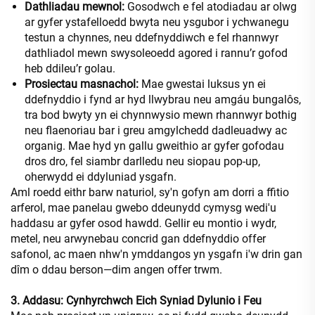
Dathliadau mewnol:
Gosodwch e fel atodiadau ar olwg
ar gyfer ystafelloedd bwyta neu ysgubor i ychwanegu
testun a chynnes, neu ddefnyddiwch e fel rhannwyr
dathliadol mewn swysoleoedd agored i rannu’r gofod
heb ddileu’r golau.
Prosiectau masnachol:
Mae gwestai luksus yn ei
ddefnyddio i fynd ar hyd llwybrau neu amgáu bungalôs,
tra bod bwyty yn ei chynnwysio mewn rhannwyr bothig
neu flaenoriau bar i greu amgylchedd dadleuadwy ac
organig. Mae hyd yn gallu gweithio ar gyfer gofodau
dros dro, fel siambr darlledu neu siopau pop-up,
oherwydd ei ddyluniad ysgafn.
Aml roedd eithr barw naturiol, sy'n gofyn am dorri a ffitio
arferol, mae panelau gwebo ddeunydd cymysg wedi'u
haddasu ar gyfer osod hawdd. Gellir eu montio i wydr,
metel, neu arwynebau concrid gan ddefnyddio offer
safonol, ac maen nhw'n ymddangos yn ysgafn i'w drin gan
dîm o ddau berson—dim angen offer trwm.
3. Addasu: Cynhyrchwch Eich Syniad Dylunio i Feu