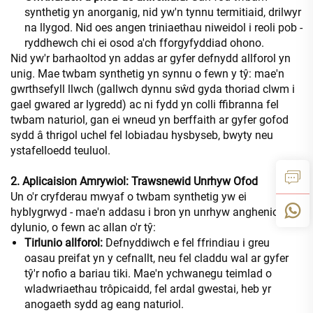
synthetig yn anorganig, nid yw'n tynnu termitiaid, drilwyr
na llygod. Nid oes angen triniaethau niweidol i reoli pob -
ryddhewch chi ei osod a'ch fforgyfyddiad ohono.
Nid yw'r barhaoltod yn addas ar gyfer defnydd allforol yn
unig. Mae twbam synthetig yn synnu o fewn y tŷ: mae'n
gwrthsefyll llwch (gallwch dynnu sŵd gyda thoriad clwm i
gael gwared ar lygredd) ac ni fydd yn colli ffibranna fel
twbam naturiol, gan ei wneud yn berffaith ar gyfer gofod
sydd â thrigol uchel fel lobiadau hysbyseb, bwyty neu
ystafelloedd teuluol.
2. Aplicaision Amrywiol: Trawsnewid Unrhyw Ofod
Un o'r cryfderau mwyaf o twbam synthetig yw ei
hyblygrwyd - mae'n addasu i bron yn unrhyw anghenion
dylunio, o fewn ac allan o'r tŷ:
Tirlunio allforol:
Defnyddiwch e fel ffrindiau i greu
oasau preifat yn y cefnallt, neu fel claddu wal ar gyfer
tŷ'r nofio a bariau tiki. Mae'n ychwanegu teimlad o
wladwriaethau trôpicaidd, fel ardal gwestai, heb yr
anogaeth sydd ag eang naturiol.