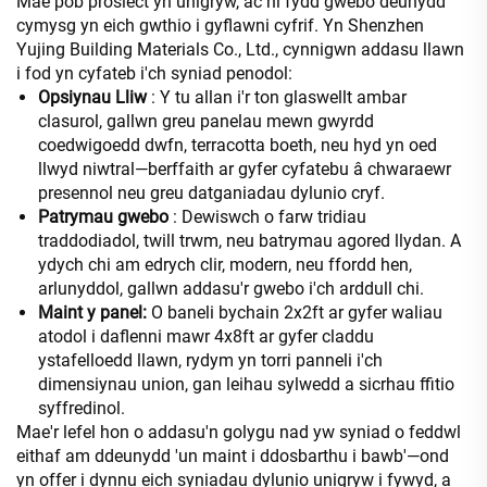
Mae pob prosiect yn unigryw, ac ni fydd gwebo deunydd
cymysg yn eich gwthio i gyflawni cyfrif. Yn Shenzhen
Yujing Building Materials Co., Ltd., cynnigwn addasu llawn
i fod yn cyfateb i'ch syniad penodol:
Opsiynau Lliw
: Y tu allan i'r ton glaswellt ambar
clasurol, gallwn greu panelau mewn gwyrdd
coedwigoedd dwfn, terracotta boeth, neu hyd yn oed
llwyd niwtral—berffaith ar gyfer cyfatebu â chwaraewr
presennol neu greu datganiadau dylunio cryf.
Patrymau gwebo
: Dewiswch o farw tridiau
traddodiadol, twill trwm, neu batrymau agored llydan. A
ydych chi am edrych clir, modern, neu ffordd hen,
arlunyddol, gallwn addasu'r gwebo i'ch arddull chi.
Maint y panel:
O baneli bychain 2x2ft ar gyfer waliau
atodol i daflenni mawr 4x8ft ar gyfer claddu
ystafelloedd llawn, rydym yn torri panneli i'ch
dimensiynau union, gan leihau sylwedd a sicrhau ffitio
syffredinol.
Mae'r lefel hon o addasu'n golygu nad yw syniad o feddwl
eithaf am ddeunydd 'un maint i ddosbarthu i bawb'—ond
yn offer i dynnu eich syniadau dylunio unigryw i fywyd, a