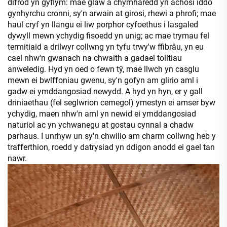
difrod yn gyflym: mae glaw a chymharedd yn achosi iddo
gynhyrchu cronni, sy'n arwain at girosi, rhewi a phrofi; mae
haul cryf yn llangu ei liw porphor cyfoethus i lasgaled
dywyll mewn ychydig fisoedd yn unig; ac mae trymau fel
termitiaid a drilwyr collwng yn tyfu trwy'w ffibrâu, yn eu
cael nhw'n gwanach na chwaith a gadael tolltiau
anweledig. Hyd yn oed o fewn tŷ, mae llwch yn casglu
mewn ei bwlffoniau gwenu, sy'n gofyn am glirio aml i
gadw ei ymddangosiad newydd. A hyd yn hyn, er y gall
driniaethau (fel seglwrion cemegol) ymestyn ei amser byw
ychydig, maen nhw'n aml yn newid ei ymddangosiad
naturiol ac yn ychwanegu at gostau cynnal a chadw
parhaus. I unrhyw un sy'n chwilio am charm collwng heb y
trafferthion, roedd y datrysiad yn ddigon anodd ei gael tan
nawr.