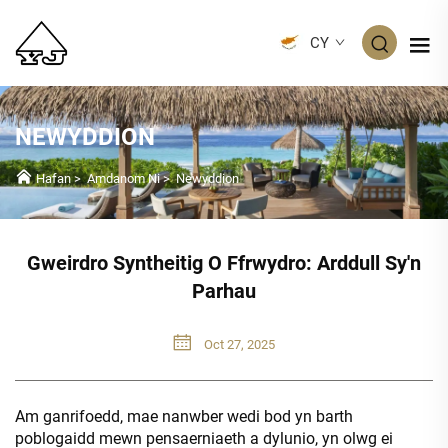
CY
NEWYDDION
Hafan
>
Amdanom Ni
>
Newyddion
Gweirdro Syntheitig O Ffrwydro: Arddull Sy'n
Parhau
Oct 27, 2025
Am ganrifoedd, mae nanwber wedi bod yn barth
poblogaidd mewn pensaerniaeth a dylunio, yn olwg ei