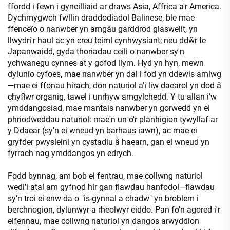
ffordd i fewn i gyneilliaid ar draws Asia, Affrica a'r America.
Dychmygwch fwllin draddodiadol Balinese, ble mae
ffenceïo o nanwber yn amgáu garddrod glaswellt, yn
llwydri'r haul ac yn creu teiml cynhwysiant; neu ddŵr te
Japanwaidd, gyda thoriadau ceili o nanwber sy'n
ychwanegu cynnes at y gofod llym. Hyd yn hyn, mewn
dylunio cyfoes, mae nanwber yn dal i fod yn ddewis amlwg
—mae ei ffonau hirach, don naturiol a'i liw daearol yn dod â
chyflwr organig, tawel i unrhyw amgylchedd. Y tu allan i'w
ymddangosiad, mae mantais nanwber yn gorwedd yn ei
phriodweddau naturiol: mae'n un o'r planhigion tywyllaf ar
y Ddaear (sy'n ei wneud yn barhaus iawn), ac mae ei
gryfder pwysleini yn cystadlu â haearn, gan ei wneud yn
fyrrach nag ymddangos yn edrych.
Fodd bynnag, am bob ei fentrau, mae collwng naturiol
wedi'i atal am gyfnod hir gan flawdau hanfodol—flawdau
sy'n troi ei enw da o "is-gynnal a chadw" yn broblem i
berchnogion, dylunwyr a rheolwyr eiddo. Pan fo'n agored i'r
elfennau, mae collwng naturiol yn dangos arwyddion