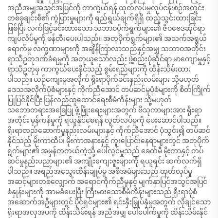
အညီအမျှအသွင်အပြင်ကို ကာကွယ်ရန် ထုတ်လုပ်မှုလုပ်ငန်းစဉ်အတွင်း
တစ်ခုချင်းစီ၏ ကွဲပြားမှုများကို ရည်ရွယ်ချက်ရှိရှိ ထည့်သွင်းထားခြင်း
ဖြစ်ပြီး လက်ဖြင့်ခင်းထားသော သဘာဝပိုက်ရွက်များ၏ ဇီဝဗေဒဆိုင်ရာ
ကျပ်လိပ်မှုကို ဖန်တီးပေးပါသည်။ အတုပိုက်ရွက်များ၏ အသက်အရွယ်
ရောက်မှု လက္ခဏာများကို အချိန်ကြာလာသည်နှင့်အမျှ သဘာဝအတိုင်း
ရာသီဥတုဒဏ်ခံရမှုကို အတုယူသော်လည်း ဖွဲ့စည်းပုံဆိုင်ရာ မာကျောမှုနှင့်
ရာသီဥတုမှ ကာကွယ်ပေးနိုင်သည့် စွမ်းရည်များကို ထိန်းသိမ်းထား
ပါသည်။ ယဉ်ကျေးမှုအလိုက် ရိုးရာပိုက်ခင်းနည်းလမ်းများ သို့မဟုတ်
ဒေသအလိုက်ပုံစံများနှင့် ကိုက်ညီအောင် တပ်ဆင်မှုပုံစံများကို စိတ်ကြိုက်
ပြုပြင်နိုင်ပြီး ပြန်လည်ထူထောင်ရေးစီမံကိန်းများ သို့မဟုတ်
သဘောတရားအခြေပြု ဖွံ့ဖြိုးရေးများအတွက် ဗိသုကာများအား ရိုးရာ
အတိုင်း မှန်ကန်မှုကို ရယူနိုင်စေရန် လွတ်လပ်မှုကို ပေးဆောင်ပါသည်။
ရိုးရာတည်ဆောက်မှုနည်းလမ်းများနှင့် ကိုက်ညီအောင် ပုံသွင်း၍ တပ်ဆင်
နိုင်သည့် မိုးကာထိပ်၊ မိုးကာအနားနှင့် ကူးပြောင်းနေရာများတွင် အတုပိုက်
ရွက်များ၏ အမှန်တကယ်ကဲ့သို့ ပေါ်လွင်မှုသည် ခေတ်မီ မိုးကာနှင့် တပ်
ဆင်မှုနည်းပညာများ၏ အကျိုးကျေးဇူးများကို ရယူရင်း ဆက်လက်ရှိ
ပါသည်။ အရည်အသွေးထိန်းချုပ်မှု အစီအမံများသည် ထုတ်လုပ်မှု
အဆင့်များတစ်လျှောက် အရောင်ကိုက်ညီမှုနှင့် မျက်နှာပြင်အသွင်အပြင်
စံနှုန်းများကို အာမခံပေးပြီး ကြီးမားသောစီမံကိန်းများသည် ရိုးရာပုံစံ
အဆောက်အဦများတွင် ပိုင်ရှင်များ၏ ရင်းနှီးမြှုပ်နှံမှုအတွက် လိုချင်သော
ရိုးရာအလှအပကို ထိန်းသိမ်းရန် အညီအမျှ ပေါ်ပေါက်မှုကို ထိန်းသိမ်းနိုင်