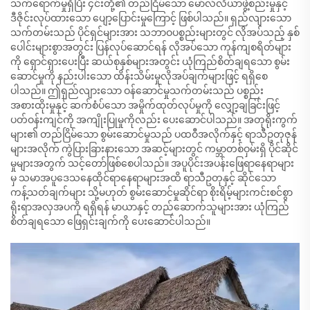
သက်ရောက်မှုရှိပြီး ၄င်းတို့၏ တည်ငြိမ်သော မော်လ်လီယာဖွဲ့စည်းမှုနှင့်
ဒီဇိုင်းလုပ်ထားသော ပျော့ပြောင်းမှုကြောင့် ဖြစ်ပါသည်။ ရှည်လျားသော
သက်တမ်းသည် ပိုင်ရှင်များအား သဘာဝပစ္စည်းများတွင် လိုအပ်သည့် နှစ်
ပေါင်းများစွာအတွင်း ပြန်လုပ်ဆောင်ရန် လိုအပ်သော ကုန်ကျစရိတ်များ
ကို ရှောင်ရှားပေးပြီး ဆယ်စုနှစ်များအတွင်း ယုံကြည်စိတ်ချရသော စွမ်း
ဆောင်မှုကို နည်းပါးသော ထိန်းသိမ်းမှုလိုအပ်ချက်များဖြင့် ရရှိစေ
ပါသည်။ ဤရှည်လျားသော ဝန်ဆောင်မှုသက်တမ်းသည် ပစ္စည်း
အစားထိုးမှုနှင့် ဆက်စံပ်သော အမှိုက်ထုတ်လုပ်မှုကို လျှော့ချခြင်းဖြင့်
ပတ်ဝန်းကျင်ကို အကျိုးပြုမှုကိုလည်း ပေးဆောင်ပါသည်။ အတုရိုးကွက်
များ၏ တည်ငြိမ်သော စွမ်းဆောင်မှုသည် ပထဝီအလိုက်နှင့် ရာသီဥတုဇုန်
များအလိုက် ကွဲပြားခြားနားသော အဆင့်များတွင် ကမ္ဘာတစ်ဝှမ်းရှိ ပိုင်ဆိုင်
မှုများအတွက် သင့်တော်ဖြစ်စေပါသည်။ အပူပိုင်းအပန်းဖြေရာနေရာများ
မှ သမာအပူဒေသနေထိုင်ရာနေရာများအထိ ရာသီဥတုနှင့် ဆိုင်သော
ကန့်သတ်ချက်များ သို့မဟုတ် စွမ်းဆောင်မှုဆိုင်ရာ စိုးရိမ့်များကင်းစင်စွာ
ရိုးရာအလှအပကို ရရှိရန် မာယာနှင့် တည်ဆောက်သူများအား ယုံကြည်
စိတ်ချရသော ဖြေရှင်းချက်ကို ပေးဆောင်ပါသည်။