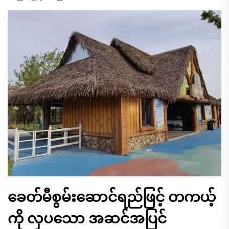
ခေတ်မီစွမ်းဆောင်ရည်ဖြင့် တကယ့်
ကို လှပသော အဆင်အပြင်