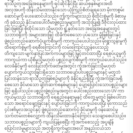
ရာသီဥတုအခြေအနေများကို ရင်ဆိုင်နိုင်ပြီး ဆယ်စုနှစ်များအထိ
အလှအပကို ထိန်းသိမ်းထားနိုင်သော ယုံကြည်စိတ်ချရသော မိုးကာစွမ်း
ဆောင်မှုကို ပေးဆောင်ပါသည်။ ဤကွက်များသည် စိုထိုင်းစွဲမှုကို ခံစားမှု
ကို ခုခံသည့် နိုင်းမားပေါ်လီမာဖွဲ့စည်းမှုများကို အသုံးပြု၍ ဒီဇိုင်းလုပ်ထား
ခြင်းဖြစ်ပြီး စိုထိုင်းသော သို့မဟုတ် ရွံ့နုတ်သော အခြေအနေများတွင်
သဘာဝရိုးကို အများအားဖြင့် ထိခိုက်စေသော ပုပ်သော၊ မှိုဖြစ်ခြင်းနှင့်
ဖွဲ့စည်းတည်ဆောက်ပုံပျက်စီးမှုကို ကာကွယ်ပေးပါသည်။ မိုးရွာသွန်းမှုကို
ထိရောက်စွဲမှုကို ရေစီးကြောင်းကို လမ်းကြောင်းညွှန်ပေးသည့်
တိကျသော မျက်နှာပြင်အက်ကပ်များဖြင့် မြှင့်တင်ထားပြီး ရေစုပ်ယူမှုကို
ကာကွယ်ကာ ယိုစိမှုသို့မဟုတ် ပစ္စည်းပျက်စီးမှုကို ကာကွယ်ပေးပါသည်။
လေခံနိုင်မှုကို လေပြင်းတိုက်ခတ်မှုအတွင်း ကွဲအက်ခြင်းသို့မဟုတ်
ပျောက်ကွယ်သွားခြင်းရှိသော သဘာဝပျော်ပါးပစ္စည်းများနှင့် မတူဘဲ
ပြင်းထန်သော ရာသီဥတုဖြစ်စဉ်များကို ခံနိုင်ရည်ရှိပြီး ကွဲအက်ခြင်းမရှိ
စေသော ခိုင်မာသော ချိတ်ဆက်စနစ်များနှင့် ပျော့ပြောင်းသောပစ္စည်းများ
ဖြင့် ရရှိပါသည်။ ပစ္စည်းဖွဲ့စည်းမှုအတွင်း ပေါင်းစည်းထားသော UV ကာ
ကွယ်မှုသည် သဘာဝရိုးကို ရေရှည်နေရာမှုနှင့် ထိတွေ့မှုတွင် ဖြစ်ပေါ်လာ
သော အရောင်ဖျော့ခြင်းနှင့် ပျော်ပါးခြင်းကို ကာကွယ်ပေးပြီး မိုးကာသည်
၄င်း၏မူလအသွင်နှင့် ဖွဲ့စည်းတည်ဆောက်ပုံ ခိုင်မာမှုကို ဝန်ဆောင်မှု
သက်တမ်းတစ်လျှောက် ထိန်းသိမ်းထားနိုင်ကြောင်း သေချာစေပါသည်။
သဘာဝပစ္စည်းများကို ကျယ်ပြန့်စေပြီး ကွဲအက်စေသည့် အပူချိန်
ပြောင်းလဲမှုများသည် အတုရိုးကွက်များအပေါ် အနည်းငယ်သာ