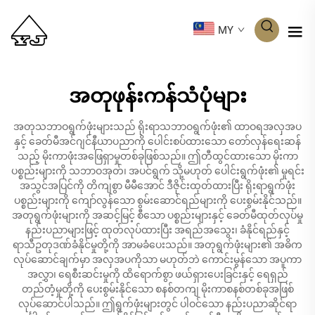
MY
အတုဖုန်းကန်သံပုံများ
အတုသဘာဝရွက်ဖုံးများသည် ရိုးရာသဘာဝရွက်ဖုံး၏ ထာဝရအလှအပ
နှင့် ခေတ်မီအင်ဂျင်နီယာပညာကို ပေါင်းစပ်ထားသော တော်လှန်ရေးဆန်
သည့် မိုးကာဖုံးအဖြေရှာမှုတစ်ခုဖြစ်သည်။ ဤတီထွင်ထားသော မိုးကာ
ပစ္စည်းများကို သဘာဝအုတ်၊ အပင်ရွက် သို့မဟုတ် ပေါင်းရွက်ဖုံး၏ မူရင်း
အသွင်အပြင်ကို တိကျစွာ မီမီအောင် ဒီဇိုင်းထုတ်ထားပြီး ရိုးရာရွက်ဖုံး
ပစ္စည်းများကို ကျော်လွန်သော စွမ်းဆောင်ရည်များကို ပေးစွမ်းနိုင်သည်။
အတုရွက်ဖုံးများကို အဆင့်မြင့် စီသော ပစ္စည်းများနှင့် ခေတ်မီထုတ်လုပ်မှု
နည်းပညာများဖြင့် ထုတ်လုပ်ထားပြီး အရည်အသွေး၊ ခံနိုင်ရည်နှင့်
ရာသီဥတုဒဏ်ခံနိုင်မှုတို့ကို အာမခံပေးသည်။ အတုရွက်ဖုံးများ၏ အဓိက
လုပ်ဆောင်ချက်မှာ အလှအပကိုသာ မဟုတ်ဘဲ ကောင်းမွန်သော အပူကာ
အလွှာ၊ ရေစီးဆင်းမှုကို ထိရောက်စွာ ဖယ်ရှားပေးခြင်းနှင့် ရေရှည်
တည်တံ့မှုတို့ကို ပေးစွမ်းနိုင်သော စနစ်တကျ မိုးကာစနစ်တစ်ခုအဖြစ်
လုပ်ဆောင်ပါသည်။ ဤရွက်ဖုံးများတွင် ပါဝင်သော နည်းပညာဆိုင်ရာ