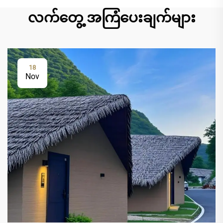
လက်တွေ့ အကြံပေးချက်များ
18
Nov