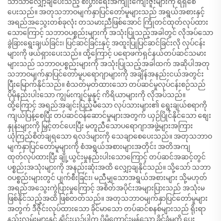
သာသာလျှော့ချပေးသည့် စီးပွားရေးအကျိုးကျေးဇူးများကို ရရှိစေ
ပေးသည်။ အတုသဘာဝမျက်နှာပြင်တော်မူများသည် အရွယ်အစားနှင့်
အရည်အသွေးတစ်ခုလုံး တသမားညီဖြစ်အောင် ကြိုတင်ထုတ်လုပ်ထား
သောကြောင့် သဘာဝပစ္စည်းများကို အသုံးပြုသည့်အခါတွင် လိုအပ်သော
ခွဲခြားရွေးချယ်ခြင်း၊ ပြင်ဆင်ခြင်းနှင့် အထူးပြုပြင်ဆင်ခြင်းလို လုပ်ငန်း
များကို ဖယ်ရှားပေးသည်။ ထို့ကြောင့် ပရောဖက်ရှင်နယ်တပ်ဆင်သမား
များသည် သဘာဝပစ္စည်းများကို အသုံးပြုသည့်အခါထက် အဆိုပါအတု
သဘာဝမျက်နှာပြင်တော်မူပရောဂျာများကို အချိန်အနည်းငယ်အတွင်း
ပြီးမြောက်နိုင်သည်။ စံသတ်မှတ်ထားသော တပ်ဆင်မှုလုပ်ငန်းစဉ်သည်
ပိုမိုနည်းပါးသော ကျွမ်းကျင်မှုနှင့် ကိရိယာများကို လိုအပ်သည်။
ထို့ကြောင့် အရည်အချင်းပြည့်မီသော လုပ်သားများ၏ ရွေးချယ်စရာကို
ကျယ်ပြန့်စေပြီး တပ်ဆင်ဝန်ဆောင်မှုများအတွက် ယှဉ်ပြိုင်နိုင်သော စျေး
နှုန်းများကို မြှင့်တင်ပေးပြီး မတူညီသောပရောဂျာအဖွဲ့များအကြား
ယုံကြည်စိတ်ချရသော ရလဒ်များကို သေချာစေပေးသည်။ အတုသဘာဝ
မျက်နှာပြင်တော်မူများကို စံအရွယ်အစားများအတိုင်း အတိအကျ
ထုတ်လုပ်ထားပြီး ချို့ယွင်းမှုနည်းပါးသောကြောင့် တပ်ဆင်အဆင့်တွင်
ပစ္စည်းအသုံးများကို အနည်းဆုံးအထိ လျှော့ချနိုင်သည်။ သို့သော် သဘာ
ဝပစ္စည်းများတွင် ပျက်စီးခြင်း၊ မညီမျှသောအရွယ်အစားများ သို့မဟုတ်
အရည်အသွေးကွဲပြားမှုကြောင့် အစိတ်အပိုင်းအများပြားသည် အသုံးမ
ဖြစ်နိုင်သည့်အထိ ဖြစ်တတ်သည်။ အတုသဘာဝမျက်နှာပြင်တော်မူများ
အတွက် ဒီဇိုင်းလုပ်ထားသော ခိုင်မာသော တပ်ဆင်စနစ်များသည် ရိုးရာ
နည်းလမ်းများနှင့် နှိုင်းယှဉ်ပါက ပိုမိုကောင်းမွန်သော ခိုင်ခံ့မှုကို ပေး