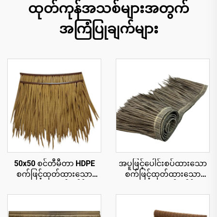
ထုတ်ကုန်အသစ်များအတွက်
အကြံပြုချက်များ
50x50 စင်တီမီတာ HDPE
အပူဖြင့်ပေါင်းစပ်ထားသော
စက်ဖြင့်ထုတ်ထားသော
စက်ဖြင့်ထုတ်ထားသော
သဘာဝအလှဆင်ခေါင်းမိုး
သဘာဝအလှဆင်ခေါင်းမိုး
ပြား၊ ၁၅ နှစ်အထိ ယူဗီ
ပြား ၅၀ စင်တီမီတာ x ၃
ခံနိုင်ရည်ရှိသော ပူပြင်းသော
မီတာ၊ မီးခံနိုင်ရည်ပိုမို
ဒေသရှိ အပန်းဖြေစခန်းများ
ကောင်းမွန်ခြင်း