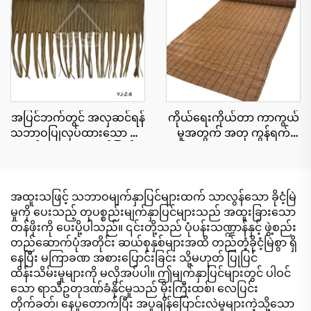
အတွက်
အပြင်ဘက်တွင် အလှဆင်ရန်
ကိုယ်ရေးကိုယ်တာ ကာကွယ်
သဘာဝပြုလုပ်ထားသော ဖရုံ
မှုအတွက် အတု ကွန်ရက်
ရွက်များ၊ ယူဗီရောင်ခြည်
စည်းရိုး cu roll 1.8x10 မီတာ
ခံနိုင်ရည်ရှိခြင်း
အထူးသဖြင့် သဘာဝမျက်နှာပြင်များထက် သာလွန်သော ခိုငံ့မြဲ
မှုကို ပေးသည့် တုပစ္စည်းမျက်နှာပြင်များသည် အထူးခြားသော
တန်ဖိုးကို ပေးပို့ပါသည်။ ၎င်းတို့သည် ပုံပန်းသဏ္ဍာန်နှင့် ဖွဲ့စည်း
တည်ဆောက်ပုံအတိုင်း ဆယ်စုနှစ်များအထိ တည်တံ့ခိုငံ့မြဲစွာ ရှိ
နေပြီး မကြာခဏ အစားပြောင်းခြင်း သို့မဟုတ် ပြုပြင်
ထိန်းသိမ်းမှုများကို မလိုအပ်ပါ။ ဤမျက်နှာပြင်များတွင် ပါဝင်
သော ရာသီဥတုဒဏ်ခံနိုင်မှုသည် မိုးကြီးထစ်၊ လေပြင်း
တိုက်ခတ်၊ နေပူတောက်ပြီး အပူချိန်ပြောင်းလဲမှုများကဲ့သို့သော