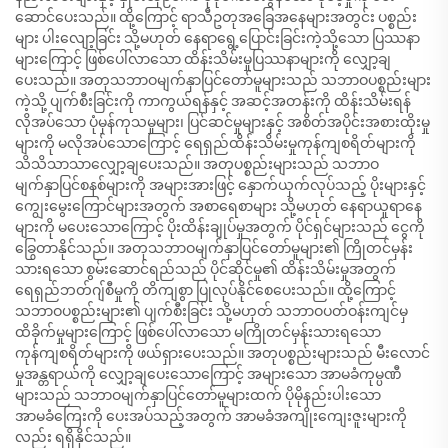
ဆောင်ပေးသည်။ ထို့ကြောင့် ရာသီဥတုအခြေအနေများအတွင်း ပစ္စည်း
များ ပါးလျော့ခြင်း သို့မဟုတ် နေရာရွေ့ပြောင်းခြင်းကဲ့သို့သော ပြဿနာ
များကြောင့် ဖြစ်ပေါ်လာသော ထိန်းသိမ်းမှုပြဿနာများကို လျှော့ချ
ပေးသည်။ အတုသဘာဝမျက်နှာပြင်တော်မူများသည် သဘာဝပစ္စည်းများ
ကဲ့သို့ ပျက်စီးခြင်းကို ကာကွယ်ရန်နှင့် အဆင့်အတန်းကို ထိန်းသိမ်းရန်
လိုအပ်သော ပုံမှန်ကုသမှုများ၊ ပြင်ဆင်မှုများနှင့် အစိတ်အပိုင်းအစားထိုးမှု
များကို မလိုအပ်သောကြောင့် ရေရှည်ထိန်းသိမ်းမှုကုန်ကျစရိတ်များကို
သိသိသာသာလျှော့ချပေးသည်။ အတုပစ္စည်းများသည် သဘာဝ
မျက်နှာပြင်စနစ်များကို အများအားဖြင့် နှောက်ယှက်လုပ်သည့် ပိုးများနှင့်
ကျွေးမွေးကြောင်များအတွက် အစာရေစာများ သို့မဟုတ် နေရာယူရာနေ
များကို မပေးသောကြောင့် ပိုးထိန်းချုပ်မှုအတွက် ပိုင်ရှင်များသည် ငွေကို
ခြွေတာနိုင်သည်။ အတုသဘာဝမျက်နှာပြင်တော်မူများ၏ ကြိုတင်မှန်း
သားရသော စွမ်းဆောင်ရည်သည် ပိုင်ဆိုင်မှု၏ ထိန်းသိမ်းမှုအတွက်
ရေရှည်ဘတ်ဂျ်စီမှုကို တိကျစွာ ပြုလုပ်နိုင်စေပေးသည်။ ထို့ကြောင့်
သဘာဝပစ္စည်းများ၏ ပျက်စီးခြင်း သို့မဟုတ် သဘာဝပတ်ဝန်းကျင်မှ
ထိခိုက်မှုများကြောင့် ဖြစ်ပေါ်လာသော မကြိုတင်မှန်းသားရသော
ကုန်ကျစရိတ်များကို ဖယ်ရှားပေးသည်။ အတုပစ္စည်းများသည် မီးလောင်
မှုအန္တရာယ်ကို လျှော့ချပေးသောကြောင့် အများသော အာမခံကုမ္ပဏီ
များသည် သဘာဝမျက်နှာပြင်တော်မူများထက် ပိုမိုနည်းပါးသော
အာမခံကြေးကို ပေးအပ်သည့်အတွက် အာမခံအကျိုးကျေးဇူးများကို
လည်း ရရှိနိုင်သည်။