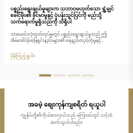
ပစ္စည်းရွေးချယ်မှုများက သဘာဝမဟုတ်သော ရွှံ့မျှင်
ခေါင်မိုး၏ ခိုင်မာမှုနှင့် ပုံပန်းသွင်ပြင်ကို မည်သို့
သက်ရောက်မှုရှိသည်ကို သိရှိပါ
သာမောင်းလုံထုတ်လုပ်မှုတွင် ပစ္စည်းရွေးချယ်မှုသည် ဤ
အိမ်ခေါင်မိုးဖြေရှင်းနည်းများ၏ ရေရှည်တည်တံ့မှုနှင့်
အဆင်အပြင်ဆွဲဆောင်မှုကို ဆုံးဖြတ်ရာတွင် အရေးပါသော အခန်း
ကဏ္ဍမှ ပါဝင်ပါသည်။ ခေတ်မီသာမောင်းလုံပစ္စည်းများသည်
ပိုမိုကြည့်ရှုပါ။
တည်ဆောက်ရေးလုပ်ငန်းကို ပြောင်းလဲပေးခဲ့ပြီး သဘာဝနှင့် နီးစပ်
သော အသွေးအရောင်ကို ထောက်ပံ့ပေးကာ ရေရှည်တည်တံ့မှုကို
အာမခံပါသည်။
အခမဲ့ စျေးကုန်ကျစရိတ် ရယူပါ
ကျွန်ုပ်တို့၏ကိုယ်စားလှယ်သည် မကြာခင်တွင် သင့်ထံ
ဆက်သွယ်ပါမည်။