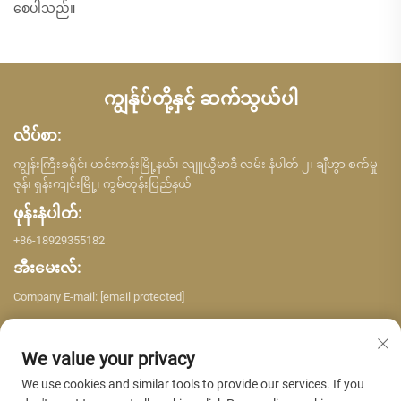
စေပါသည်။
ကျွန်ုပ်တို့နှင့် ဆက်သွယ်ပါ
လိပ်စာ:
ကျွန်းကြီးခရိုင်၊ ဟင်းကန်းမြို့နယ်၊ လျူယွီမာဒီ လမ်း နံပါတ် ၂၊ ချီဟွာ စက်မှု
ဇုန်၊ ရှန်းကျင်းမြို့၊ ကွမ်တုန်းပြည်နယ်
ဖုန်းနံပါတ်:
+86-18929355182
အီးမေးလ်:
Company E-mail:
[email protected]
We value your privacy
We use cookies and similar tools to provide our services. If you