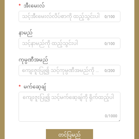
အီးမေးလ်
0/100
နာမည်
0/100
ကုမ္ပဏီအမည်
0/200
မက်ဆေ့ချ်
0/1000
တင်ပြမည်