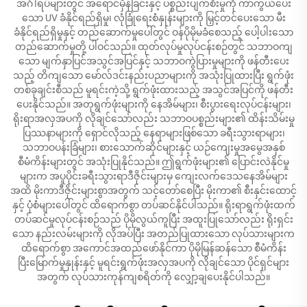
အင်္ဂါရပ်များတွင် အရောင်မှိန်ခြင်းနှင့် ပစ္စည်းပျက်စီးမှုကို ကာကွယ်ပေး
သော UV ခံနိုင်ရည်ရှိမှု၊ လုံခြုံရေးစံနှုန်းများကို မြှင့်တင်ပေးသော မီး
ခံနိုင်ရည်ရှိမှုနှင့် တည်ဆောက်မှုပေါ်တွင် ဝန်ပိုမိုမခံစေသည့် ပေါ့ပါးသော
တည်ဆောက်မှုတို့ ပါဝင်သည်။ ထုတ်လုပ်မှုလုပ်ငန်းစဉ်တွင် သဘာဝကျ
သော မျက်နှာပြင်အသွင်အပြင်နှင့် သဘာဝကွဲပြားမှုများကို ဖန်တီးပေး
သည့် တိကျသော မော်လ်ဒင်းနည်းပညာများကို အသုံးပြုထားပြီး ရွက်ဖုံး
တစ်ခုချင်းစီသည် မူရင်းကဲ့သို့ ရွက်ဖုံးထားသည့် အသွင်အပြင်ကို ဖန်တီး
ပေးနိုင်သည်။ အတုရွက်ဖုံးများကို နေအိမ်များ၊ စီးပွားရေးလုပ်ငန်းများ၊
ရိုးရာအလှအပကို လိုချင်သော်လည်း သဘာဝပစ္စည်းများ၏ ထိန်းသိမ်းမှု
ပြဿနာများကို ရှောင်လိုသည့် နေရာများဖြစ်သော ခရီးသွားရာများ၊
သဘာဝပန်းခြံများ၊ စားသောက်ဆိုင်များနှင့် ယဉ်ကျေးမှုအမွေအနှစ်
စီမံကိန်းများတွင် အသုံးပြုနိုင်သည်။ ဤရွက်ဖုံးများ၏ ပြောင်းလဲနိုင်မှု
များက အပူပိုင်းခရီးသွားရာဒီဇိုင်းများမှ ကျေးလက်ဒေသနေအိမ်များ
အထိ မိုးကာဒီဇိုင်းများစွာအတွက် သင့်တော်စေပြီး မိုးကာ၏ စီးနှင်းထောင့်
နှင့် ပုံစံများပေါ်တွင် ထိရောက်စွာ တပ်ဆင်နိုင်ပါသည်။ ရိုးရာရွက်ဖုံးထက်
တပ်ဆင်မှုလုပ်ငန်းစဉ်သည် ပိုမိုလွယ်ကူပြီး အထူးပြုသော်လည်း ရိုးရှင်း
သော နည်းလမ်းများကို လိုအပ်ပြီး အတည်ပြုထားသော လုပ်သားများက
ထိရောက်စွာ အကောင်အထည်ဖော်နိုင်ကာ ပိုမိုမြန်ဆန်သော စီမံကိန်း
ပြီးမြောက်မှုနှုန်းနှင့် မူရင်းရွက်ဖုံးအလှအပကို လိုချင်သော ပိုင်ရှင်များ
အတွက် လုပ်သားကုန်ကျစရိတ်ကို လျှော့ချပေးနိုင်ပါသည်။