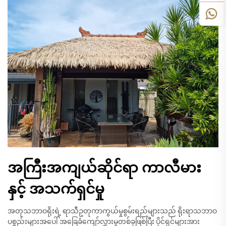
အကြီးအကျယ်ဆိုင်ရာ ကာလီမား
နှင့် အသက်ရှင်မှု
အတုသဘာဝရိုးရဲ့ ရာသီဥတုကာကွယ်မှုစွမ်းရည်များသည် ရိုးရာသဘာဝ
ပစ္စည်းများအပေါ် အခြေခံကျော်လွှားမှုတစ်ခုဖြစ်ပြီး ပိုင်ရှင်များအား