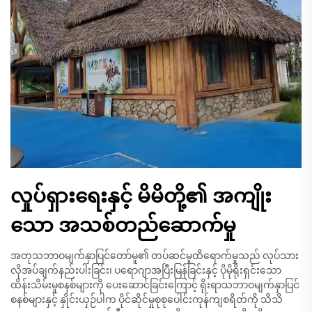
လှုပ်ရှားရေးနှင့် မိမိတို့၏ အကျိုး
သော အသစ်တည်ဆောက်မှု
အတုသဘာဝမျက်နှာပြင်တော်မူ၏ တပ်ဆင်မှုထိရောက်မှုသည် လုပ်သား
လိုအပ်ချက်နည်းပါးခြင်း၊ ပရောဂျာအပြီးမြန်ခြင်းနှင့် ပိုမိုရိုးရှင်းသော
ထိန်းသိမ်းမှုစနစ်များကို ပေးဆောင်ခြင်းကြောင့် ရိုးရာသဘာဝမျက်နှာပြင်
စနစ်များနှင့် နှိုင်းယှဉ်ပါက ပိုင်ဆိုင်မှုစုစုပေါင်းကုန်ကျစရိတ်ကို သိသိ