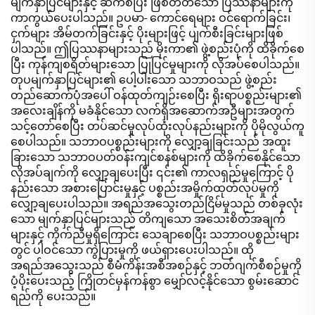
မျက်နှာပြင်များနှင့် ဆက်စံပြီး ဖြစ်တတ်သော ပြဿနာများကို
ကာကွယ်ပေးပါသည်။ ဥပမာ- ကောင်ရေများ ဝင်ရောက်ခြင်း၊
ငှက်များ အိမ်တက်ခြင်းနှင့် ပိုးများဖြင့် ပျက်စီးခြင်းများဖြစ်
ပါသည်။ ဤပြဿနာများသည် မိုးကာ၏ ဖွဲ့စည်းပုံကို ထိခိုက်စေ
ပြီး ကုန်ကျစရိတ်များသော ပြုပြင်မှုများကို လိုအပ်စေပါသည်။
တုပမျက်နှာပြင်များ၏ ပေါ့ပါးသော သဘာဝသည် ဖွဲ့စည်း
တည်ဆောက်ပုံအပေါ် ဝန်ထုတ်ကျဉ်းစေပြီး ရိုးရာပစ္စည်းများ၏
အလေးချိန်ကို မခံနိုင်သော လက်ရှိအဆောက်အဦများအတွက်
သင့်တော်စေပြီး တပ်ဆင်မှုလုပ်ထုံးလုပ်နည်းများကို ပိုမိုလွယ်ကူ
စေပါသည်။ သဘာဝပစ္စည်းများကို လျှော့ချခြင်းသည် အထူး
ခြားသော သဘာဝပတ်ဝန်းကျင်စနစ်များကို ထိခိုက်စေနိုင်သော
လိုအပ်ချက်ကို လျှော့ချပေးပြီး ၎င်း၏ ကာလရှည်မှုကြောင့် ပို
နည်းသော အစားပြောင်းမှုနှင့် ပစ္စည်းအမှိုက်ထုတ်လုပ်မှုကို
လျှော့ချပေးပါသည်။ အရည်အသွေးတည်ငြိမ်မှုသည် တစ်ခုလုံး
သော မျက်နှာပြင်များသည် တိကျသော အသေးစိတ်အချက်
များနှင့် ကိုက်ညီမှုရှိကြောင်း သေချာစေပြီး သဘာဝပစ္စည်းများ
တွင် ပါဝင်သော ကွဲပြားမှုကို ဖယ်ရှားပေးပါသည်။ ထို
အရည်အသွေးသည် စီမံကိန်းအစီအစဉ်နှင့် ဘတ်ဂျက်စီစဉ်မှုကို
ပံ့ပိုးပေးသည့် ကြိုတင်မှန်ကန်စွာ မျှော်လင့်နိုင်သော စွမ်းဆောင်
ရည်ကို ပေးသည်။