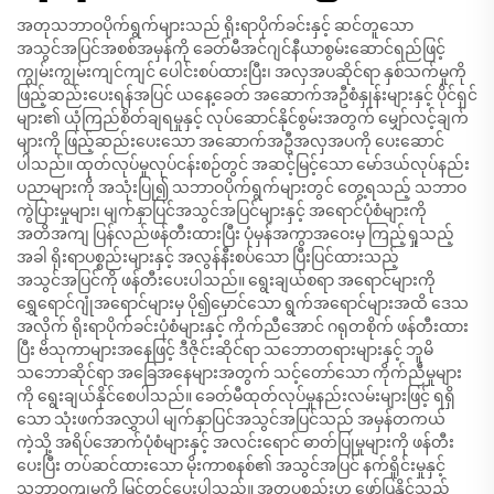
အတုသဘာဝပိုက်ရွက်များသည် ရိုးရာပိုက်ခင်းနှင့် ဆင်တူသော
အသွင်အပြင်အစစ်အမှန်ကို ခေတ်မီအင်ဂျင်နီယာစွမ်းဆောင်ရည်ဖြင့်
ကျွမ်းကျွမ်းကျင်ကျင် ပေါင်းစပ်ထားပြီး၊ အလှအပဆိုင်ရာ နှစ်သက်မှုကို
ဖြည့်ဆည်းပေးရန်အပြင် ယနေ့ခေတ် အဆောက်အဦစံနှုန်းများနှင့် ပိုင်ရှင်
များ၏ ယုံကြည်စိတ်ချရမှုနှင့် လုပ်ဆောင်နိုင်စွမ်းအတွက် မျှော်လင့်ချက်
များကို ဖြည့်ဆည်းပေးသော အဆောက်အဦအလှအပကို ပေးဆောင်
ပါသည်။ ထုတ်လုပ်မှုလုပ်ငန်းစဉ်တွင် အဆင့်မြင့်သော မော်ဒယ်လုပ်နည်း
ပညာများကို အသုံးပြု၍ သဘာဝပိုက်ရွက်များတွင် တွေ့ရသည့် သဘာဝ
ကွဲပြားမှုများ၊ မျက်နှာပြင်အသွင်အပြင်များနှင့် အရောင်ပုံစံများကို
အတိအကျ ပြန်လည်ဖန်တီးထားပြီး ပုံမှန်အကွာအဝေးမှ ကြည့်ရှုသည့်
အခါ ရိုးရာပစ္စည်းများနှင့် အလွန်နီးစပ်သော ပြီးပြင်ထားသည့်
အသွင်အပြင်ကို ဖန်တီးပေးပါသည်။ ရွေးချယ်စရာ အရောင်များကို
ရွှေရောင်ဂျုံအရောင်များမှ ပို၍မှောင်သော ရွက်အရောင်များအထိ ဒေသ
အလိုက် ရိုးရာပိုက်ခင်းပုံစံများနှင့် ကိုက်ညီအောင် ဂရုတစိုက် ဖန်တီးထား
ပြီး ဗိသုကာများအနေဖြင့် ဒီဇိုင်းဆိုင်ရာ သဘောတရားများနှင့် ဘူမိ
သဘောဆိုင်ရာ အခြေအနေများအတွက် သင့်တော်သော ကိုက်ညီမှုများ
ကို ရွေးချယ်နိုင်စေပါသည်။ ခေတ်မီထုတ်လုပ်မှုနည်းလမ်းများဖြင့် ရရှိ
သော သုံးဖက်အလွှာပါ မျက်နှာပြင်အသွင်အပြင်သည် အမှန်တကယ်
ကဲ့သို့ အရိပ်အောက်ပုံစံများနှင့် အလင်းရောင် ဓာတ်ပြုမှုများကို ဖန်တီး
ပေးပြီး တပ်ဆင်ထားသော မိုးကာစနစ်၏ အသွင်အပြင် နက်ရှိုင်းမှုနှင့်
သဘာဝကျမှုကို မြှင့်တင်ပေးပါသည်။ အတုပစ္စည်းဟု ဖော်ပြနိုင်သည့်