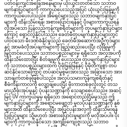
ပတ်ဝန်းကျင်အခြေအနေများမှ ယုံးယွင်းတတ်သော သဘာဝ
မျက်နှာပြင်များကို ကာကွယ်ပေးသည့်အပြင် ယုံးယွင်းမြန်မှုကို
ကာကွယ်ပေးပါသည်။ အိမ်ရှင်များသည် သဘာဝမျက်နှာပြင်
များကို ထိန်းသိမ်းရန်၊ အစားပြောင်းရန်နှင့် ပိုးများကာကွယ်ရန်
လိုအပ်သော ပြန်လည်ကုန်ကျစရိတ်များကို တုပမျက်နှာပြင်များ
ကြောင့် ရှောင်လွဲနိုင်ပါသည်။ ခေတ်မီတုပမျက်နှာပြင်များတွင်
ပါဝင်သော မီးဒဏ်ခံနိုင်မှုသည် ခေတ်မီအဆောက်အဦကုဒ်များ
နှင့် အာမခံလိုအပ်ချက်များကို ဖြည့်ဆည်းပေးပြီး လုံခြုံမှုကို
မြှင့်တင်ပေးသည်။ သဘာဝပစ္စည်းများမှ ရရှိသော အလှအပကို
ထိန်းသိမ်းထားပြီး စိတ်ချမှုကို ပေးသည်။ တုပမျက်နှာပြင်များ
ကို သဘာဝပစ္စည်းများထက် ပိုမိုမြန်မြန်နှင့် ပိုမိုတိကျစွာ တပ်
ဆင်နိုင်သောကြောင့် တပ်ဆင်မှုစွမ်းအားသည် အခြားသော အား
သာချက်တစ်ခုဖြစ်ပါသည်။ အလုပ်သမားကုန်ကျစရိတ်နှင့်
စီမံကိန်းကာလကို လျှော့ချပေးပြီး မိုးကာတစ်ခုလုံးတွင် တသ
မားညီဖုံးအုပ်မှုနှင့် ပုံပန်းသဏ္ဍာန်ကို သေချာစေပါသည်။ အဆင့်
မြင့် UV ကာကွယ်မှုမှ ရရှိသော အရောင်တည်ငြိမ်မှုသည် ဤ
မျက်နှာပြင်များကို အရောင်မဖျော့ဘဲ မူလပုံပန်းသဏ္ဍာန်ကို နှစ်
များအထိ ထိန်းသိမ်းပေးပြီး အပြင်ပန်းအလှကို ထိန်းသိမ်းရန်
ပြုပြင်မှုများ သို့မဟုတ် အစားပြောင်းမှုများကို မလိုအပ်ပါ။ ပိုး
များကို ကာကွယ်နိုင်သော အကျိုးကျေးဇူးသည် သဘာဝ