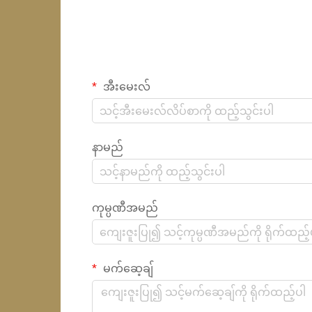
အီးမေးလ်
နာမည်
ကုမ္ပဏီအမည်
မက်ဆေ့ချ်