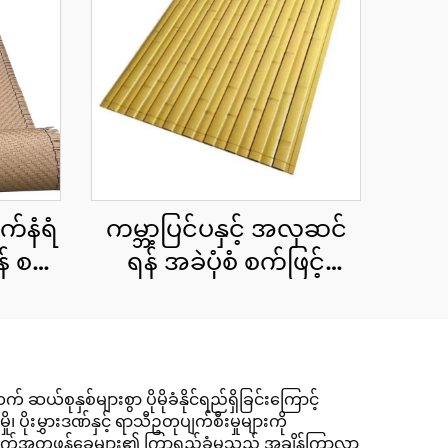
က်နံရံ
ကမ္ဘာ့ပြင်ပနှင့် အလှဆင်
် စက်
ရန် အခဲပုံစံ စက်ဖြင့်
ထန်း
ထုတ်ထားသော ထန်း
ကောင်းပြားများ 15x90
စင်တီမီတာ
နှစ်များစွာ ပိုမိုခံနိုင်ရည်ရှိခြင်းကြောင့်
ုးမွှားဒဏ်နှင့် ရာသီဥတုပျက်စီးမှုများကို
ကြိုက်အတုဖန်ခွေများ၏ ကြာရှည်ခံမှုသည် အချိန်ကြာလာ