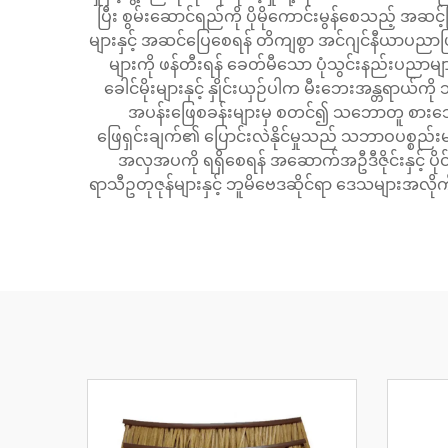
ပြီး စွမ်းဆောင်ရည်ကို ပိုမိုကောင်းမွန်စေသည့် အဆင့်မြ
များနှင့် အဆင်ပြေစေရန် တိကျစွာ အင်ဂျင်နီယာပညာဖြင
များကို ဖန်တီးရန် ခေတ်မီသော ပုံသွင်းနည်းပညာမျာ
ခေါင်မိုးများနှင့် နှိုင်းယှဉ်ပါက မီးဘေးအန္တရာ
အပန်းဖြေစခန်းများမှ စတင်၍ သဘောတူ စားသောက
ဖြေရှင်းချက်၏ ပြောင်းလဲနိုင်မှုသည် သဘာဝပစ္စည်
အလှအပကို ရရှိစေရန် အဆောက်အဦဒီဇိုင်းနှင့် ပိုင
ရာသီဥတုဇုန်များနှင့် ဘူမိဗေဒဆိုင်ရာ ဒေသများအ