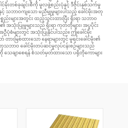
စ်ခုချင်းစီကို မူလဖွဲ့စည်းပုံနှင့် ဒီဇိုင်းနှစ်သက်မှု
ံနှင့် သဘာဝကျသော မညီမျှမှုများပါသည့် ခေါင်မိုးအတု
းပစ္စည်းများအတွင်း ထည့်သွင်းထားပြီး ရိုးရာ သဘာဝ
သုံးပြုမှုများသည် ရိုးရာ ကုတ်တိုများ၊ အပူပိုင်း
စံများတွင် အသုံးပြုနိုင်ပါသည်။ ဤခေါင်မိုး
တ် တားမြစ်ထားသော နေရာများတွင် မူရင်းခေါင်မိုး၏
် အတုသဘာဝ ခေါင်မိုးတပ်ဆင်မှုလုပ်ငန်းစဉ်များသည်
ကို သေချာစေရန် စံသတ်မှတ်ထားသော ပရိုတိုကောများ