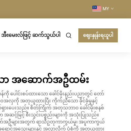
MY
အီးမေးလ်ဖြင့် ဆက်သွယ်ပါ
ဈေးနှုန်းရယူပါ
ှိသော အဆောက်အဦထမ်း
်ကို ပေါင်းစပ်ထားသော ခေါင်မိုးနည်းပညာတွင် တော်
အလှကို အတုယူထားပြီး ကိုက်ညီသော ခိုင်ခံ့မှုနှင့်
်ပါက ဖယ်ရှားပေးသည်။ စိတ်ကြိုက် အတုသဘာဝ ခေါင်မိုးစနစ်
 အဆင့်မြင့် စီးသွင်းပစ္စည်းများကို အသုံးပြုသည်။
ောက်အဦများအတွက် ရာသီဥတုကာကွယ်မှု၊ အပူကာကွယ်
ား၊ အရောင်အသွေးများနှင့် အလွှာလိုက် ပုံစံကို အတုယူထား