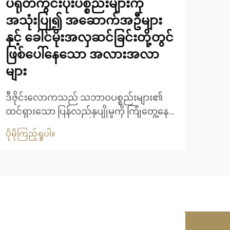
ပရုတ်ကွင်းပိုးပစ္စည်းများကို
စစ်
အသုံးပြု၍ အဆောက်အဦများ
ရေ
နှင့် ခေါင်မိုးအလှဆင်ခြင်းတို့တွင်
ခေတ
ဖြစ်ပေါ်နေသော အလားအလာ
မိုး
များ
ရိုး
ပိုမို
စံနှ
ဒီဇိုင်းလောကသည် သဘာဝပစ္စည်းများ၏
ဖြေရ
ထင်ရှားသော ပြန်လည်နုပျိုမှုကို ကြုံတွေ့နေရ
စင်သ
ပြီး ရက်တန်းပစ္စည်းများသည် ခေတ်မီသော
ဆုံး
ပိုမိုကြည့်ရှုပါ။
ဆီးကန့်များနှင့် အဆောက်အဦပုံစံများတွင်
ပါသည
အဓိကအားဖြင့် ထင်ရှားလာနေပါသည်။ ဤ
ပြန်လည်နုပျိုမှုသည် အလှအပဆိုင်ရာ
နှစ်သက်မှုများကို ကျော်လွန်၍ ပိုမို
ကောင်းမွန်သော အသွင်ကို ရယူလာနေ
ပါသည်...