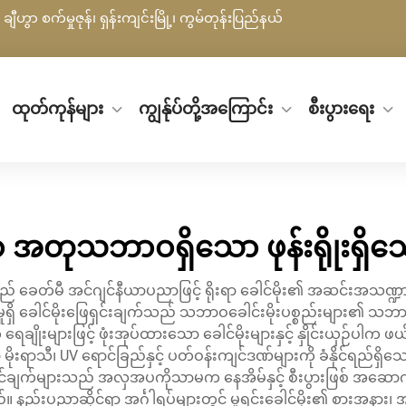
ချီဟွာ စက်မှုဇုန်၊ ရှန်းကျင်းမြို့၊ ကွမ်တုန်းပြည်နယ်
ထုတ်ကုန်များ
ကျွန်ုပ်တို့အကြောင်း
စီးပွားရေး
 အတုသဘာဝရှိသော ဖုန်းရိုုးရ
ခေတ်မီ အင်ဂျင်နီယာပညာဖြင့် ရိုးရာ ခေါင်မိုး၏ အဆင်းအသဏ္ဍာန
မှုရှိ ခေါင်မိုးဖြေရှင်းချက်သည် သဘာဝခေါင်းမိုးပစ္စည်းများ၏ သဘာဝ
ုတ် ရေချိုးများဖြင့် ဖုံးအုပ်ထားသော ခေါင်မိုးများနှင့် နှိုင်းယှဉ
ာသီ၊ UV ရောင်ခြည်နှင့် ပတ်ဝန်းကျင်ဒဏ်များကို ခံနိုင်ရည်ရှိသော
်ချက်များသည် အလှအပကိုသာမက နေအိမ်နှင့် စီးပွားဖြစ် အဆ
ဆောင်ပါသည်။ နည်းပညာဆိုင်ရာ အင်္ဂါရပ်များတွင် မူရင်းခေါင်မိုး၏ စားအန