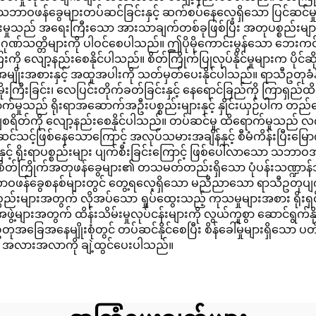
ာဝဖန်ခွေများတပ်ဆင်ခြင်းနှင့် ဆက်စပ်နေလေ့ရှိသော ပြင်ဆင်မှု၊ အ
းရှင်းမှုသည် အရေးကြီးသော အားသာချက်တစ်ခုဖြစ်ပြီး အတုပစ္စည်း
 ဂုဏ်သတ္တိများကို ပါဝင်စေပါသည်။ ဤပိုမိုကောင်းမွန်သော ဘေးကင်းလု
ကို လျော့နည်းစေနိုင်ပါသည်။ စိတ်ကြိုက်ပြုလုပ်နိုင်မှုများက ပိုင်
ျိုးအစားနှင့် အထူအပါးကို သတ်မှတ်ပေးနိုင်ပါသည်။ ရာသီဥတုခံနိ
ုးကြီးခြင်း၊ လေပြင်းတိုက်ခတ်ခြင်းနှင့် နေရောင်ခြည်ကို ကြာရှည်ထိတွ
ဆောက်မှုသည် ရိုးရာအဆောက်အဦးပစ္စည်းများနှင့် နှိုင်းယှဉ်ပါ
ျစရိတ်ကို လျော့နည်းစေနိုင်ပါသည်။ တပ်ဆင်မှု ထိရောက်မှုသည်
င်သင့်ဖြစ်နေသောကြောင့် အလုပ်သမားအချိန်နှင့် စီမံကိန်းပြီးမြေ
နှင့် ရိုးရာပစ္စည်းများ ပျက်စီးခြင်းကြောင့် ဖြစ်ပေါ်လာသော သဘာ
 စိတ်ကြိုက်အတုဖန်ခွေများ၏ တသမတ်တည်းရှိသော ပုံပန်းသဏ္ဍာန်
ာဝဖန်ခွေစနစ်များတွင် တွေ့ရလေ့ရှိသော မညီညာသော ရာသီဥတုပျက်စီးမ
္စည်းများအတွက် လိုအပ်သော ရှုပ်ထွေးသည့် ကုသမှုများအစား ရိုးရှင
ပုံမှန်အဖွဲ့များအတွက် ထိန်းသိမ်းမှုလုပ်ငန်းများကို လွယ်ကူစွာ ဆောင
အခြေအနေမျိုးစုံတွင် တပ်ဆင်နိုင်စေပြီး စိန်ခေါ်မှုများရှိသ
န်တီးမှု အလားအလာကို ချဲ့ထွင်ပေးပါသည်။