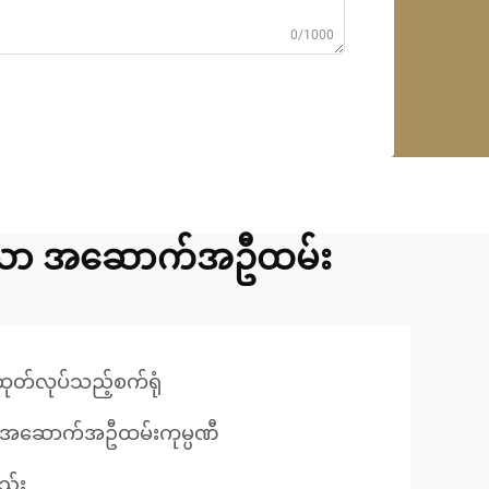
0/1000
ှိသော အဆောက်အဦထမ်း
ုတ်လုပ်သည့်စက်ရုံ
ော အဆောက်အဦထမ်းကုမ္ပဏီ
ည်း