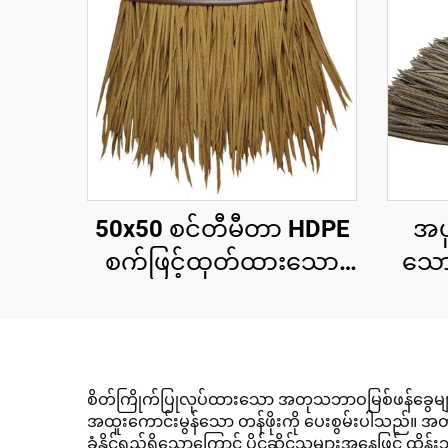
50x50 စင်တီမီတာ HDPE
အပူ
စက်ဖြင့်ထုတ်ထားသော
သော
သဘာဝအလှဆင်ခေါင်းမိုး
သေ
ပြား၊ ၁၅ နှစ်အထိ ယူဗီ
ခေါင
ခံနိုင်ရည်ရှိသော ပူပြင်း
မီတာ
သောဒေသရှိ အပန်းဖြေ
ရည်ပ
စိတ်ကြိုက်ပြုလုပ်ထားသော အတုသဘာဝမြစ်ဖန်ခွေများဖြင
အထူးကောင်းမွန်သော တန်ဖိုးကို ပေးစွမ်းပါသည်။ အတုဖန
စခန်းများအတွက်
ခံနိုင်ရည်ရှိသောကြောင့် ပိုင်ဆိုင်သူများအနေဖြင့်