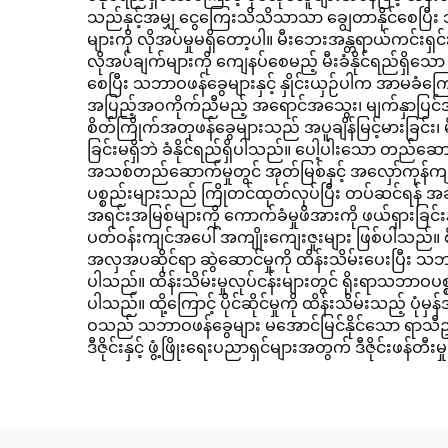
သည်နှင့်အမျှ ငွေကြေးသိသိသာသာ ချွေတာနိုင်စေပြီး သဘ
များကို လိုအပ်မှုမရှိတော့ပါ။ မီးဘေးအန္တရာယ်ကင်
လိုအပ်ချက်များကို ကျေနပ်စေမည့် မီးခံနိုင်ရည်ရှိသော
စေပြီး သဘာဝဖန်ခွေများနှင့် နှိုင်းယှဉ်ပါက အာမခံကြေး
အပြည့်အဝကိုက်ညီမည့် အရောင်အသွေး၊ မျက်နှာပြင်အမ
စိတ်ကြိုက်အတုဖန်ခွေများသည် အပူချိန်မြင့်မားခြင်း၊ မိ
ခြင်းမရှိဘဲ ခံနိုင်ရည်ရှိပါသည်။ ပေါ့ပါးသော တည်
အသစ်တည်ဆောက်မှုတွင် အုတ်မြစ်နှင့် အလှော်ကုန်က
ပစ္စည်းများသည် ကြိုတင်ထုတ်လုပ်ပြီး တပ်ဆင်ရန် အဆ
အရင်းအမြစ်များကို ကောက်ခံမှုဖိအားကို ဖယ်ရှားခြင်း
ပတ်ဝန်းကျင်အပေါ် အကျိုးကျေးဇူးများ ဖြစ်ပါသည်။
အလှအပဆိုင်ရာ ဆွဲဆောင်မှုကို ထိန်းသိမ်းပေးပြီး သဘ
ပါသည်။ ထိန်းသိမ်းမှုလုပ်ငန်းများတွင် ရိုးရာသဘာဝပစ
ပါသည်။ ထို့ကြောင့် ပိုင်ဆိုင်မှုကို ထိန်းသိမ်းသည့် 
ဝသည် သဘာဝဖန်ခွေများ မအောင်မြင်နိုင်သော ရာသီဥတု
ဒီဇိုင်းနှင့် ဖွံ့ဖြိုးရေးပညာရှင်များအတွက် ဒီဇိုင်းဖ