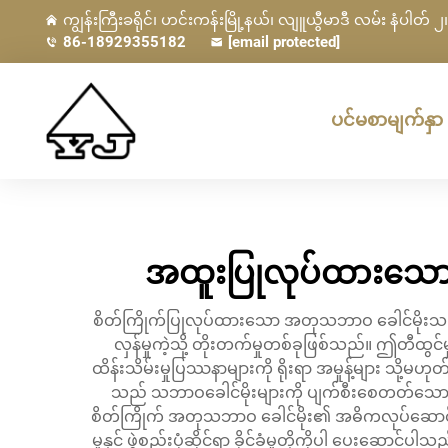
ကျွန်းကြီးခရိုင်၊ ဟင်းကန်းမြို့နယ်၊ လျူယွီမာဒီ လမ်း နံပါတ် ၂၊ 
86-18929355182
[email protected]
ပင်မစာမျက်နှာ
အထူးပြုလုပ်ထားသော
စိတ်ကြိုက်ပြုလုပ်ထားသော အတုသဘာဝ ခေါင်မိုးသည် 
လှန်မှုကဲ့သို့ တိုးတက်မှုတစ်ခုဖြစ်သည်။ ဤတီထွင်
ထိန်းသိမ်းမှုပြဿနာများကို ရိုးရာ အမှုန့်များ သို့မဟ
သည် သဘာဝခေါင်မိုးများကို ပျက်စီးစေတတ်သော မိုးရ
စိတ်ကြိုက် အတုသဘာဝ ခေါင်မိုး၏ အဓိကလုပ်ဆောင
မှုနှင့် ဖွဲ့စည်းပုံဆိုင်ရာ ခိုင်ခံ့မှုတို့ကိုပါ ပေး