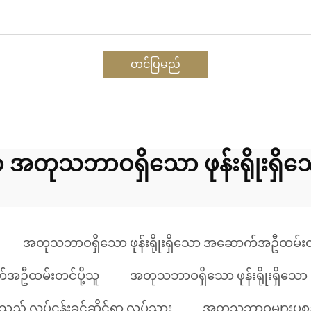
တင်ပြမည်
 အတုသဘာဝရှိသော ဖုန်းရိုုးရ
အတုသဘာဝရှိသော ဖုန်းရိုုးရှိသော အဆောက်အဦထမ်းထ
်အဦထမ်းတင်ပို့သူ
အတုသဘာဝရှိသော ဖုန်းရိုုးရှိသ
 လုပ်ငန်းခွင်ဆိုင်ရာ လုပ်သား
အတုသဘာဝများပစ္စ