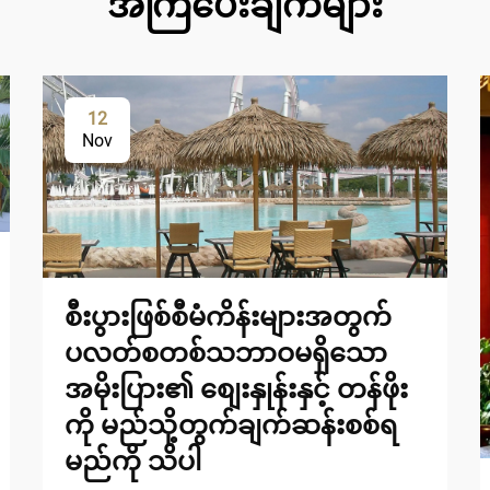
အကြံပေးချက်များ
12
Nov
စီးပွားဖြစ်စီမံကိန်းများအတွက်
ပလတ်စတစ်သဘာဝမရှိသော
အမိုးပြား၏ စျေးနှုန်းနှင့် တန်ဖိုး
ကို မည်သို့တွက်ချက်ဆန်းစစ်ရ
မည်ကို သိပါ