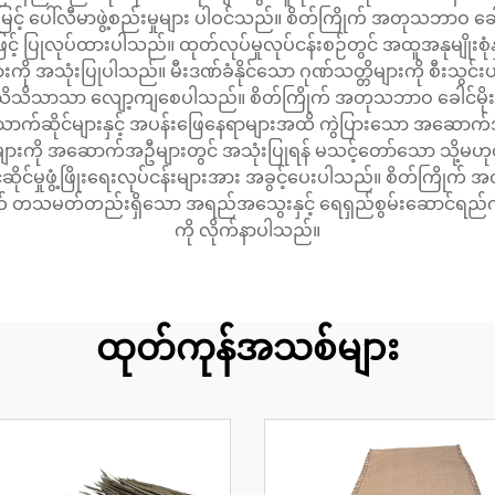
င့် ပေါ်လီမာဖွဲ့စည်းမှုများ ပါဝင်သည်။ စိတ်ကြိုက် အတုသဘာဝ ခေါင်မိုးတ
့် ပြုလုပ်ထားပါသည်။ ထုတ်လုပ်မှုလုပ်ငန်းစဉ်တွင် အထူအနုမျိုးစု
းကို အသုံးပြုပါသည်။ မီးဒဏ်ခံနိုင်သော ဂုဏ်သတ္တိများကို စီးသွင်
ယ်ကို သိသိသာသာ လျော့ကျစေပါသည်။ စိတ်ကြိုက် အတုသဘာဝ ခေါင်မိုး၏ အ
်ဆိုင်များနှင့် အပန်းဖြေနေရာများအထိ ကွဲပြားသော အဆောက်အဦပုံ
းများကို အဆောက်အဦများတွင် အသုံးပြုရန် မသင့်တော်သော သို့မဟု
်ဆိုင်မှုဖွံ့ဖြိုးရေးလုပ်ငန်းများအား အခွင့်ပေးပါသည်။ စိတ်ကြိုက
လိုက် တသမတ်တည်းရှိသော အရည်အသွေးနှင့် ရေရှည်စွမ်းဆောင်ရည်
ကို လိုက်နာပါသည်။
ထုတ်ကုန်အသစ်များ