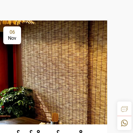
06
0
Nov
De