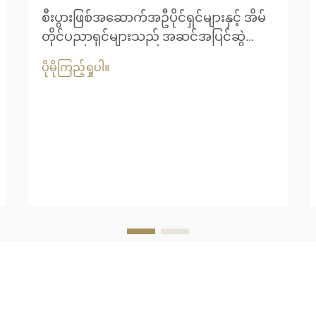
စီးပွားဖြစ်အဆောက်အဦပိုင်ရှင်များနှင့် အိမ်
တိုင်ပညာရှင်များသည် အဆင်အပြင်ဆွဲ
ဆောင်မှုနှင့် ရေရှည်ခိုင်ခံ့မှုတို့ကို ပေါင်းစပ်
ပိုမိုကြည့်ရှုပါ။
ထားသော အိမ်ခေါင်မိုးဖြေရှင်းနည်းများကို
ပိုမိုအသုံးပြုလာကြပါသည်။ သာမောင်းလုံ
အိမ်ခေါင်မိုးသည် အပူပိုင်းအပန်းဖြေစခန်း
များ၊ ဖျော်ဖြေရေးနှင့် ဟိုတယ်လုပ်ငန်းများ
အတွက် စွဲမက်ဖွယ်ရွေးချယ်မှုတစ်ခုအဖြစ်
ပေါ်ထွက်လာပါသည်။