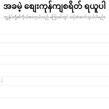
အခမဲ့ စျေးကုန်ကျစရိတ် ရယူပါ
ကျွန်ုပ်တို့၏ကိုယ်စားလှယ်သည် မကြာခင်တွင် သင့်ထံဆက်သွယ်ပါမည်။