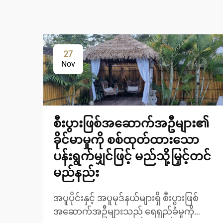
27
Nov
စီးပွားဖြစ်အဆောက်အဦများ၏
ခိုင်မာမှုကို စစ်ထုတ်ထားသော
ပန်းရွက်မျှင်ဖြင့် မည်သို့မြှင့်တင်
မည်နည်း
အပူပိုင်းနှင့် အပူမုဒ်နယ်များရှိ စီးပွားဖြစ်
အဆောက်အဦများသည် ရေရှည်ခံမှုကို