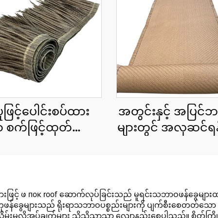
ဖြင့်ပေါင်းစပ်ထား
အတွင်းနှင့် အပြင်ဘ
 စက်ဖြင့်ထုတ်ထား
များတွင် အလှဆင်ရန
ာ သဘာဝအလှဆင်
ဖြင့်ထုတ်ထားသော 
်းမိုးပြား ၅၀ စင်တီ
ကောင်းများ
 x ၃ မီတာ၊ မီးခံနိုင်
ိုမိုကောင်းမွန်ခြင်း
့် ဖ пок roof ဆောက်လုပ်ခြင်းသည် မူရင်းသဘာဝဖန်ခွေများထက် ဆယ်စု
်ခွေများသည် ရိုးရာသဘာဝပစ္စည်းများကို ပျက်စီးစေတတ်သော မှို၊ ပိ
 ထိန်းသိမ်းမှုလိုအပ်ချက်များ သိသိသာသာ လျော့နည်းစေပါသည်။ စိတ်