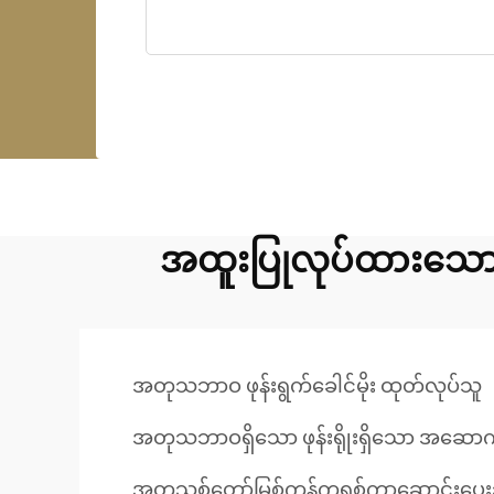
အထူးပြုလုပ်ထားသော
အတုသဘာဝ ဖုန်းရွက်ခေါင်မိုး ထုတ်လုပ်သူ
အတုသဘာဝရှိသော ဖုန်းရိုုးရှိသော အဆောက
အတုသစ်တော်မြစ်ကွန်ကရစ်ကာဆောင်းပေးသည့်