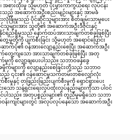
စားထိုးမှု သို့မဟုတ် ပိုးမွှားကာကွယ်ရေး လုပ်ငန်း
များသည် အဆောက်အဦးစည်းမျဉ်းများနှင့် အာမခံ
ံခြုံမှုသည် ပိုင်ဆိုင်သူများအား စိတ်ချမ်းသာမှုပေး
ဆိုင်သူများအား သူတို့၏ အဆောက်အဦးဒီဇိုင်းနှင့်
ုင်ရည်ရှိမှုသည် နောက်ထပ်အားသာချက်တစ်ခုဖြစ်ပြီး
ေ့မှုတို့ကို ပျက်စီးခြင်း သို့မဟုတ် အရောင်ပြောင်း
က တည်ဆောက်ပုံ၏ ဝန်အားလျော့နည်းစေပြီး အဆောက်အဦး
 လက်တွေ့ကျသော အားသာချက်တစ်ခုဖြစ်ပြီး အတု
ာက်မှုကို လျှော့ချပေးပါသည်။ သဘာဝဖန်ခွေ
ဝအမှိုက်များကို လျော့နည်းစေခြင်းတို့သည် သဘာဝ
သည် ၎င်း၏ ဝန်ဆောင်မှုသက်တမ်းတစ်လျှော်လုံး
ှုနှင့် တဖြည်းဖြည်းပျက်စီးမှုကို ရှောင်ရှားပေး
်းသော သန့်ရှင်းရေးလုပ်ထုံးလုပ်နည်းများကိုသာ ပါဝင်
်ရွက်နိုင်ပါသည်။ အတုပစ္စည်းများ၏ တူညီမှုမရှိသော သဘာ
ော ပတ်ဝန်းကျင်များတွင် အလုပ်လုပ်နေသော အဆောက်အဦး