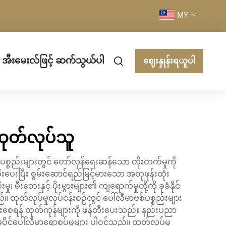
MY
အီးမေးလ်ဖြင့် ဆက်သွယ်ပါ
ဈေးနှုန်းရယူပါ
ထုတ်လုပ်သူ
စ္စည်းများတွင် တော်လှန်ရေးဆန်သော တိုးတက်မှုကို
ေးပြီး စွမ်းဆောင်ရည်မြင့်မားသော အတုဖုန်းထုံး
ဘေးနှင့် ပိုးမွှားများ၏ ကျရောက်မှုတို့ကို ခုခံနိုင်
။ ထုတ်လုပ်မှုလုပ်ငန်းစဉ်တွင် ပေါ်လီမာဗစ်ပစ္စည်းများ
ျက်စီးစေရန် ထုတ်ကုန်များကို ဖန်တီးပေးသည်။ နည်းပညာ
် မူပိုင်ပေါ်လီမာရောစပ်မှုများ ပါဝင်သည်။ ထုတ်လုပ်မှု