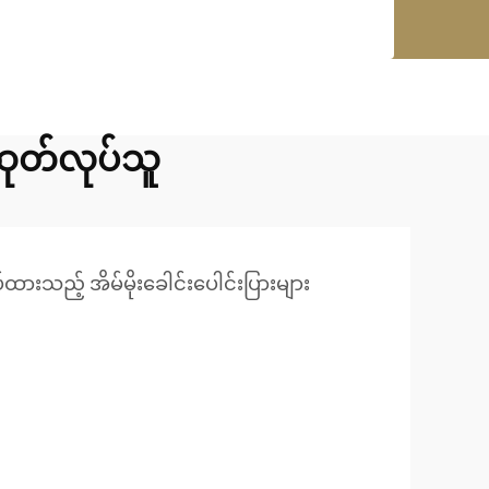
ထုတ်လုပ်သူ
်ထားသည့် အိမ်မိုးခေါင်းပေါင်းပြားများ