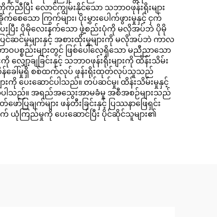
ိုက်ညီပြီး လောင်ကျွမ်းနိုင်သော သဘာဝဖုန်းရိုးများ
ုက်စေသော ကြွက်များ၊ ပိုးမွှားပေါက်ဖွားမှုနှင့် ငှက်
ီး ပိုမိုလေးနက်သော ဖွဲ့စည်းပုံကို မလိုအပ်ဘဲ ပိုမို
်ဆင်မှုများနှင့် အစားထိုးမှုများကို မလိုအပ်ဘဲ ကာလ
သဘာဝပစ္စည်းများတွင် ဖြစ်ပေါ်လေ့ရှိသော မညီညာသော
လျှော့ချခြင်းနှင့် သဘာဝဖုန်းရိုးများကို ထိန်းသိမ်း
်ခေါ်မှုရှိ စစ်ထက်လုပ် ဖုန်းရိုးထုတ်လုပ်သူသည်
ျားကို ပေးဆောင်ပါသည်။ တပ်ဆင်မှု၊ ထိန်းသိမ်းမှုနှင့်
င်လာပါသည်။ အရည်အသွေးအာမခံမှု အစီအစဉ်များသည်
ော်ပြချက်များ ဖန်တီးခြင်းနှင့် ပြဿနာဖြေရှင်း
ံကြည်မှုကို ပေးဆောင်ပြီး ပိုင်ဆိုင်သူများ၏