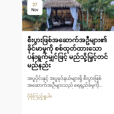
27
Nov
စီးပွားဖြစ်အဆောက်အဦများ၏
ခိုင်မာမှုကို စစ်ထုတ်ထားသော
ပန်းရွက်မျှင်ဖြင့် မည်သို့မြှင့်တင်
မည်နည်း
အပူပိုင်းနှင့် အပူမုဒ်နယ်များရှိ စီးပွားဖြစ်
အဆောက်အဦများသည် ရေရှည်ခံမှုကို
သေချာစေရန်အတွက် အလှအပကို
ပိုမိုကြည့်ရှုပါ။
ထိန်းသိမ်းရာတွင် ထူးခြားသော စိန်ခေါ်မှုများ
ကို ရင်ဆိုင်နေရပါသည်။ ပြင်းထန်သော UV...