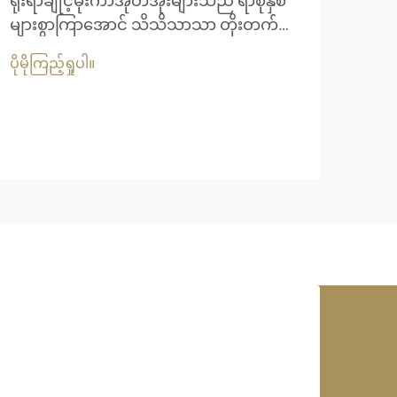
ရိုးရာချိုင့်မိုးကာအုတ်အိုးများသည် ရာစုနှစ်
ခေတ
များစွာကြာအောင် သိသိသာသာ တိုးတက်
မိုး
ဖွံ့ဖြိုးလာခဲ့ပြီး သဘာဝပစ္စည်းများမှသာ
ရိုး
ပိုမိုကြည့်ရှုပါ။
ပိုမို
အသုံးပြုခဲ့သည့်နေရာမှ ခိုင်ခံ့မှုနှင့် စွမ်း
စံနှ
ဆောင်ရည်ကို ပိုမိုကောင်းမွန်စေသည့် စင်
ဖြေရ
သုတ်ပစ္စည်းများသို့ ပြောင်းလဲလာခဲ့ပါသည်။
စင်သ
ခေတ်မီတည်ဆောက်ရေးစီမံကိန်းများသည်
ဆုံး
ပိုမိုများပြားလာသော...
ပါသည