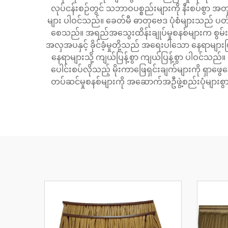
လုပ်ငန်းစဉ်တွင် သဘာဝပစ္စည်းများကို နီးစပ်စွာ အတ
များ ပါဝင်သည်။ ခေတ်မီ ဓာတုဗေဒ ပုံစံများသည် ပတ်ဝန်
စေသည်။ အရည်အသွေးထိန်းချုပ်မှုစနစ်များက စွမ်းဆ
အလှအပနှင့် ခိုင်ခံ့မှုတို့သည် အရေးပါသော နေရာများဖြ
နေရာများသို့ ကျယ်ပြန့်စွာ ကျယ်ပြန့်စွာ ပါဝင်သည်။
ပေါင်းစပ်လိုသည့် မိုးကာဖြေရှင်းချက်များကို ရှာဖွေန
တပ်ဆင်မှုစနစ်များကို အဆောက်အဦဖွဲ့စည်းပုံများစ