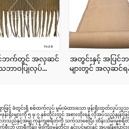
်ဘက်တွင် အလှဆင်
အတွင်းနှင့် အပြင်ဘ
 သဘာဝပြုလုပ်ထား
များတွင် အလှဆင်ရန
 ဖရုံရွက်များ၊ ယူဗီ
ဖြင့်ထုတ်ထားသော 
ခြည်ခံနိုင်ရည်ရှိခြင်း
ကောင်းများ
ားစွာဖြင့် ခံတွင်းရှိ စစ်ထက်လုပ် မွမ်းမံထားသော ဖုန်းရိုးထုတ်လု
်းရိုးများကို ၅ မှ ၇ နှစ်တိုင်းတွင် အစားထိုးရန် လိုအပ်သည့်နှုန်း
သည်နှင့်အမျှ ကုန်ကျစရိတ်ကို သက်သာစေပြီး ထိန်းသိမ်းမှုစရိတ်န
်စီးဘဲ ဟာရီကိန်း၊ မိုးကြိုးမုန်တိုင်း၊ နှင်းပွင့်များနှင့် အပူချိန်ပြ