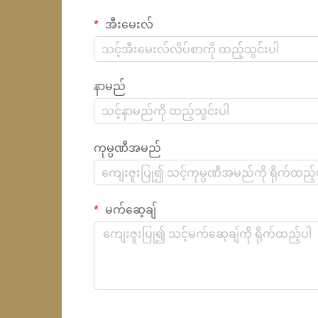
အီးမေးလ်
နာမည်
ကုမ္ပဏီအမည်
မက်ဆေ့ချ်