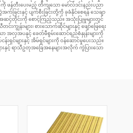
းများကို ဖန်တီးပေးမည့် တိကျသော မော်လ်ဒင်းနည်းပညာ
ြင်းနှင့် ပျက်စီးခြင်းတို့ကို ခုခံနိုင်စေရန် သေချာ
်တိုင်းကို စောင့်ကြည့်သည်။ အသုံးပြုမှုများတွင်
ီတင်းကျွန်းများ၊ စားသောက်ဆိုင်များနှင့် ဖျော်ဖြေရေး
သော အလှအပနှင့် ခေတ်မီစွမ်းဆောင်ရည်စံနှုန်းများကို
န်းရှင်များနှင့် အိမ်ရှင်များကို ဝန်ဆောင်မှုပေးသည်။
းများနှင့် ရာသီဥတုအခြေအနေများအလိုက် ကွဲပြားသော