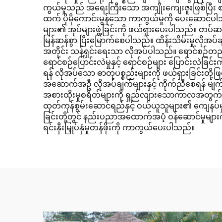
ကွယ်မှုသည် အရေးကြီးသော အကျိုးကျေးဇူးဖြစ်ပြီး စစ်ထ
ထက် ပိုမိုကောင်းမွန်သော ကာကွယ်မှုကို ပေးဆောင်ပါသည်။ ပိ
များ၏ အုပ်များဖွဲ့ခြင်းကို ဖယ်ရှားပေးပါသည်။ တပ်ဆင်မ
မြန်ဆန်စွာ ပြီးမြောက်စေပါသည်။ ထိန်းသိမ်းမှုလိုအပ်
အတိုင်း သန့်ရှင်းရေးသာ လိုအပ်ပါသည်။ ရောင်စဉ်တည
ရောင်စဉ်ပြောင်းလဲမှုနှင့် ရောင်စဉ်များ ပြောင်းလဲခြင
ရန် လိုအပ်သော ဓာတုပစ္စည်းများကို ဖယ်ရှားခြင်းတို့ဖ
အဆောက်အဦ လိုအပ်ချက်များနှင့် ကိုက်ညီစေရန် မျက်နှာပြင
အစားထိုးမှုစရိတ်များကို ရှည်လျားသောကာလအတွက်
ထုတ်ကုန်စွမ်းဆောင်ရည်နှင့် ဝယ်ယူသူများ၏ ကျေနပ်မ
ခြင်းတို့တွင် နည်းပညာအထောက်အပံ့ ဝန်ဆောင်မှုမျာ
ရင်းနှီးမြှုပ်နှံမှုတန်ဖိုးကို ကာကွယ်ပေးပါသည်။