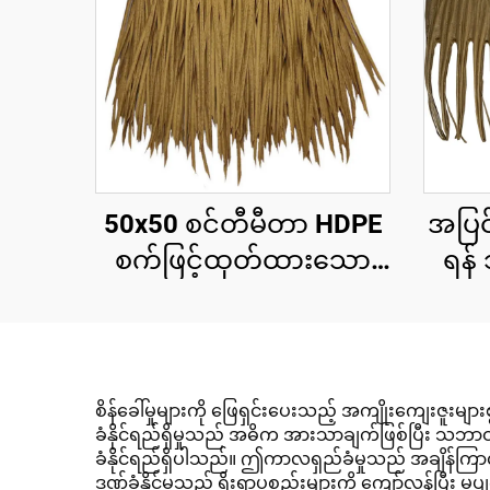
50x50 စင်တီမီတာ HDPE
အပြင
စက်ဖြင့်ထုတ်ထားသော
ရန်
သဘာဝအလှဆင်ခေါင်းမိုး
သော
ပြား၊ ၁၅ နှစ်အထိ ယူဗီ
ရောင်
ခံနိုင်ရည်ရှိသော ပူပြင်း
သောဒေသရှိ အပန်းဖြေ
စိန်ခေါ်မှုများကို ဖြေရှင်းပေးသည့် အကျိုးကျေးဇူးမျ
ခံနိုင်ရည်ရှိမှုသည် အဓိက အားသာချက်ဖြစ်ပြီး သဘာဝဖုန
စခန်းများအတွက်
ခံနိုင်ရည်ရှိပါသည်။ ဤကာလရှည်ခံမှုသည် အချိန်ကြာလာ
ဒဏ်ခံနိုင်မှုသည် ရိုးရာပစ္စည်းများကို ကျော်လွန်ပြီး မပျက