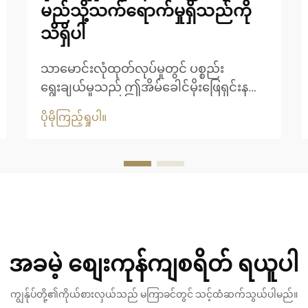
မည်သို့သက်ရောက်မှုရှိသည်ကို
သိရှိပါ
သာမောင်းလုံထုတ်လုပ်မှုတွင် ပစ္စည်း
ရွေးချယ်မှုသည် ဤအိမ်ခေါင်မိုးဖြေရှင်းနည်း
များ၏ ရေရှည်တည်တံ့မှုနှင့် အဆင်အပြင်ဆွဲ
ပိုမိုကြည့်ရှုပါ။
ဆောင်မှုကို ဆုံးဖြတ်ရာတွင် အရေးပါသော
အခန်းကဏ္ဍမှ ပါဝင်ပါသည်။ ခေတ်မီသာ
မောင်းလုံပစ္စည်းများသည် တည်ဆောက်ရေး
လုပ်ငန်းကို ပြောင်းလဲပေးခဲ့ပြီး သဘာဝနှင့်
နီးစပ်သော အသွေးအရောင်ကို ထောက်ပံ့ပေး
ကာ ရေရှည်တည်တံ့မှုကို အာမခံပါသည်။
အခမဲ့ စျေးကုန်ကျစရိတ် ရယူပါ
ကျွန်ုပ်တို့၏ကိုယ်စားလှယ်သည် မကြာခင်တွင် သင့်ထံဆက်သွယ်ပါမည်။