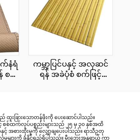
က်နံရံ
ကမ္ဘာ့ပြင်ပနှင့် အလှဆင်
် စက်
ရန် အခဲပုံစံ စက်ဖြင့်
ထန်း
ထုတ်ထားသော ထန်း
ကောင်းပြားများ 15x90
စင်တီမီတာ
ပ်သူသည် ထူးခြားသောတန်ဖိုးကို ပေးဆောင်ပါသည်။
ဖြင့် စစ်ထက်လုပ်ပစ္စည်းများသည် ၂၅ မှ ၃၀ နှစ်အထိ
ှင့် အစားထိုးမှုကို လျှော့ချပေးပါသည်။ ရာသီဥတု
ောင်းလဲမှုများကို ခံနိုင်ရည်ရှိပါသည်။ မီးဘေးအန္တရာယ် ကာ