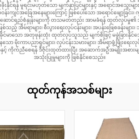
ုခိုးနိုင်ရန် မူရင်းမဟုတ်သော မျက်နှာပြင်များနှင့် အရောင်အသွေ
းကျင်အခြေအနေများကြောင့် ဖြစ်ပေါ်သော အရောင်ဖျော့ခြင်း၊ ကွဲအက်ခ
ောင်ရည်စံနှုန်းများကို တသမတ်တည်း အာမခံရန် ထုတ်လုပ်မှု၏ အဆင့
စ်သည့် အိမ်ရာများ၊ စီးပွားရေးလုပ်ငန်းများ၊ အပန်းဖြေစခန်းများ၊ သ
 ခိုင်မာသော အတုဖုန်းထုံး ထုတ်လုပ်သူသည် မျက်စိဖြင့် မခွဲခြားနိုင်
ေသော မိုးကာပညာရှင်များ၊ လုပ်ငန်းသမားများ၊ အိမ်ရာဖွံ့ဖြိုးရေးလုပ်င
ွာနှင့် ကိုက်ညီစေရန် ဒီဇိုင်းထုတ်ထားပြီး အဆောက်အဦအမျိုးအစာ
အသုံးပြုမှုများကို ဖြစ်နိုင်စေသည်။
ထုတ်ကုန်အသစ်များ