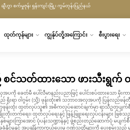
ချီဟွာ စက်မှုဇုန်၊ ရှန်းကျင်းမြို့၊ ကွမ်တုန်းပြည်နယ်
ထုတ်ကုန်များ
ကျွန်ုပ်တို့အကြောင်း
စီးပွားရေး
့် စင်သတ်ထားသော ဖားသီးရွက် 
လှအပကို ခေတ်မီ ပေါ်လီမာနည်းပညာဖြင့် ပေါင်းစပ်ထားသော မိုးကာပ
ိုးရာ ဝါဂွမ်း (သို့) ဖုန်းထုံး၏ သဘာဝအလှအပကို ပြန်လည်ဖန်တီးပ
န်းထုံး ထုတ်လုပ်သူ၏ အဓိကလုပ်ဆောင်ချက်မှာ ရာသီဥတုပျက်စီးမှု၊ မီး
ိုးတိုးတက်ရေး၊ ထုတ်လုပ်ရေးနှင့် ဖြန့်ဖြူးရေးလုပ်ငန်းများ ဖြစ်သည်
ယ်စုနှစ်များကြာအောင် ပုံပန်းသဏ္ဍာန်နှင့် ဖွဲ့စည်းတည်ဆောက်ပုံ မပ
ဆခုခံနိုင်မှုနှင့် အပူချိန်ကာကွယ်ပေးမှု ဂုဏ်သတ္တိများကို ပေးစွမ်းသည့