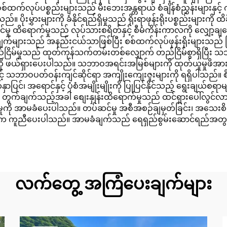
က်လုပ်ပစ္စည်းများသည် မီးဘေးအန္တရာယ် စံချိန်စံညွှန်းများနှင့် က
ုးမွှားများကို ခံနိုင်ရည်ရှိမှုသည် ရိုးရာဖုန်းရိုးပစ္စည်းများကို ထိခိ
ှု ထိရောက်မှုသည် လုပ်သားစရိတ်နှင့် စီမံကိန်းကာလကို လျှော့ချပေးပြ
ချက်များသည် အနည်းငယ်သာဖြစ်ပြီး စစ်ထက်လုပ်ဖုန်းရိုးများသည် ပြင
်ငြိမ်မှုသည် ထုတ်ကုန်သက်တမ်းတစ်လျှောက် တည်ငြိမ်စွာရှိပြီး 
်းကို ဖယ်ရှားပေးပါသည်။ သဘာဝအရင်းအမြစ်များကို ထုတ်ယူမှုဖိအားကို 
ြင့် သဘာဝပတ်ဝန်းကျင်ဆိုင်ရာ အကျိုးကျေးဇူးများကို ရရှိပါသည်။ စိန
်၊ အရောင်နှင့် ပုံစံအမျိုးမျိုးကို ပြုပြင်နိုင်သည့် ရွေးချယ်စရာမ
 တွက်ချက်သည့်အခါ စျေးနှုန်းထိရောက်မှုသည် ထင်ရှားပေါ်လွ
ှုကို အာမခံပေးပါသည်။ တပ်ဆင်မှု အစီအစဉ်ချမှတ်ခြင်း၊ အသေးစိတ်ဖ
းက ကူညီပေးပါသည်။ အာမခံချက်သည် ရေရှည်စွမ်းဆောင်ရည်အတွက် ယု
လက်တွေ့ အကြံပေးချက်များ