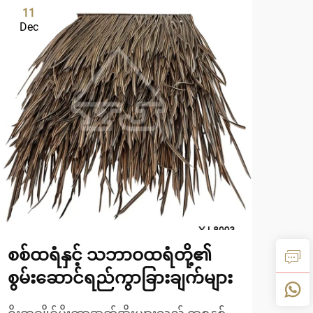
11
0
Dec
De
စစ်ထရံနှင့် သဘာဝထရံတို့၏
စစ်
စွမ်းဆောင်ရည်ကွာခြားချက်များ
ရေ