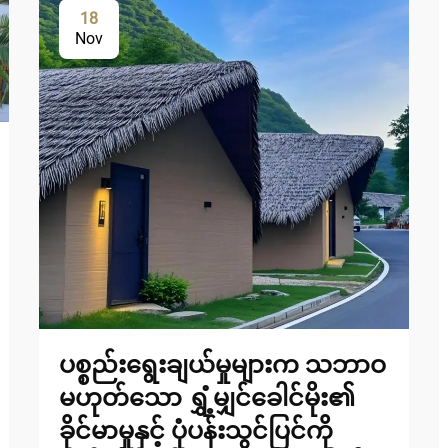
18
Nov
ပစ္စည်းရွေးချယ်မှုများက သဘာဝ
မဟုတ်သော ရွှံ့မျှင်ခေါင်မိုး၏
ခိုင်မာမှုနှင့် ပုံပန်းသွင်ပြင်ကို