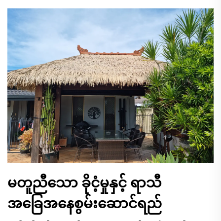
မတူညီသော ခိုငံ့မှုနှင့် ရာသီ
အခြေအနေစွမ်းဆောင်ရည်