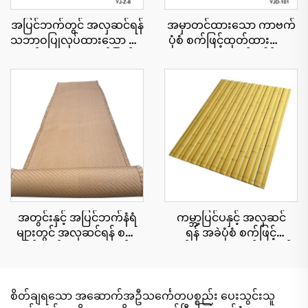
အပြင်ဘက်တွင် အလှဆင်ရန်
အမှာတင်ထားသော ကာဗက်
သဘာဝပြုလုပ်ထားသော ဖရုံ
ပုံစံ စက်ဖြင့်ထုတ်ထားသော
ရွက်များ၊ ယူဗီရောင်ခြည်
သဘာဝအလှဆင်ခေါင်းမိုး
ခံနိုင်ရည်ရှိခြင်း
cu roll 1x15 မီတာ အကျယ်၊
အမြန်တပ်ဆင်နိုင်ရန်
အတွင်းနှင့် အပြင်ဘက်နံရံ
ကမ္ဘာ့ပြင်ပနှင့် အလှဆင်
များတွင် အလှဆင်ရန် စက်
ရန် အခဲပုံစံ စက်ဖြင့်
ဖြင့်ထုတ်ထားသော ထန်း
ထုတ်ထားသော ထန်းကောင်း
ကောင်းများ
ပြားများ 15x90 စင်တီမီတာ
စိတ်ချရသော အဆောက်အဦသင်္ကေတပစ္စည်း ပေးသွင်းသူ