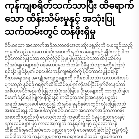
ကုန်ကျစရိတ်သက်သာပြီး ထိရောက်
သော ထိန်းသိမ်းမှုနှင့် အသုံးပြု
သက်တမ်းတွင် တန်ဖိုးရှိမှု
ခိုင်မာသော အဆောက်အဦသဘာဝဖုံးအစားထိုးပစ္စည်းကို ပေးသွင်းသည့်
ကုမ္ပဏီသည် ရှေးဟောင်းဖုံးအစားထိုးနည်းလမ်းများနှင့် နှိုင်းယှဉ်ပါက
ပိုမိုကောင်းမွန်သော တည်တံ့ခိုင်မြဲမှု၊ ပိုမိုနည်းပါးသော ထိန်းသိမ်းမှု
လိုအပ်ချက်များနှင့် ဝန်ဆောင်မှုသက်တမ်း ပိုမိုရှည်လျားမှုတို့ကြောင့်
ရင်းနှီးမြှုပ်နှံမှု၏ စုစုပေါင်းကုန်ကျစရိတ်ကို ပိုမိုကောင်းမွန်စေပြီး
စီးပွားရေးအရ အကျိုးကျေးဇူးများကို ရရှိစေပါသည်။ သဘာဝဖုံးအုပ်
များသည် နှစ်စဉ် ဂရုစိုက်ထိန်းသိမ်းမှုများ လိုအပ်ပြီး ပျက်စီးနေသော
အစိတ်အပိုင်းများကို ပြန်လည်ဖုံးအုပ်ခြင်း၊ ပိုးမွှားများကို ကာကွယ်ခြင်း၊
မီးဒဏ်ခံနိုင်ရန် ပြုလုပ်ခြင်းနှင့် ရာသီဥတုအခြေအနေနှင့် ပစ္စည်း
အရည်အသွေးပေါ် မူတည်၍ သုံးနှစ်မှ ခုနစ်နှစ်အတွင်း လုံးဝပြန်လည်
အစားထိုးရန် လိုအပ်ပါသည်။ ခိုင်မာသော အဆောက်အဦသဘာဝဖုံး
အစားထိုးပစ္စည်းကို ပေးသွင်းသည့် ကုမ္ပဏီသည် ပုံမှန်ပစ္စည်းများနှင့်
နည်းလမ်းများဖြင့် ကာလအကြိုက် သန့်ရှင်းရုံဖြင့် လုံလောက်ပြီး
ထိန်းသိမ်းမှုမလိုအပ်သော ပစ္စည်းများကို ပေးဆောင်ခြင်းဖြင့် ဤကဲ့သို့
ထပ်ခါတလဲလဲ ကုန်ကျမှုများကို ဖယ်ရှားပေးပါသည်။ ရှားပါးသော