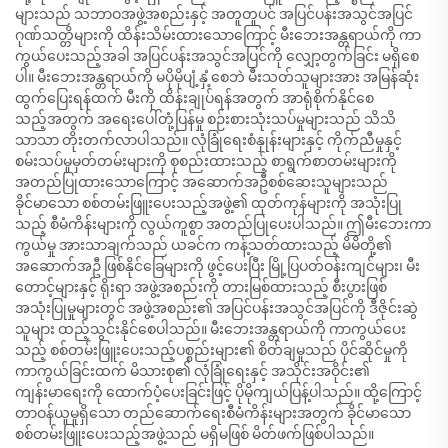
များသည် သဘာဝအဖွဲ့အစည်းနှင့် အတူတူပင် အပြင်ပန်းအသွင်အပြင်
ဂုဏ်သတ္တိများကို ထိန်းသိမ်းထားသောကြောင့် မီးဘေးအန္တရာယ်ကို ကာ
ကွယ်ပေးသည့်အခါ အပြင်ပန်းအသွင်အပြင်ကို လျှော့တွက်ခြင်း မရှိစေ
ပါ။ မီးဘေးအန္တရာယ်ကို မပိုမိုပျံ့နှံ့စေဘဲ မီးသတ်သူများအား အမြန်ဆုံး
ထွက်ပြေးရန်ထက် မီးကို ထိန်းချုပ်ရန်အတွက် အာရုံစိုက်နိုင်စေ
သည့်အတွက် အရေးပေါ်တုံ့ပြန်မှု စဉ်းစားသုံးသပ်မှုများသည် သိသိ
သာသာ တိုးတက်လာပါသည်။ လုံခြုံရေးစံနှုန်းများနှင့် ကိုက်ညီမှုနှင့်
စမ်းသပ်မှုမှတ်တမ်းများကို စုစည်းထားသည့် စာရွက်စာတမ်းများကို
အတည်ပြုထားသောကြောင့် အဆောက်အဦစစ်ဆေးသူများသည်
ခိုင်မာသော စစ်တမ်းဖြူးပေးသည့်အဖွဲ့၏ ထုတ်ကုန်များကို အသုံးပြု
သည့် စီမံကိန်းများကို လွယ်ကူစွာ အတည်ပြုပေးပါသည်။ ဤမီးဘေးကာ
ကွယ်မှု အားသာချက်သည် ယခင်က ကန့်သတ်ထားသည့် မိမိတို့၏
အဆောက်အဦ ဖြစ်နိုင်ခြေများကို ဖွင့်ပေးပြီး မြို့ပြပတ်ဝန်းကျင်များ၊ မီး
တောင့်များနှင့် ရိုးရာ အဖွဲ့အစည်းကို တားမြစ်ထားသည့် စီးပွားဖြစ်
အသုံးပြုမှုများတွင် အဖွဲ့အစည်း၏ အပြင်ပန်းအသွင်အပြင်ကို ဒီဇိုင်းဆွဲ
သူများ ထည့်သွင်းနိုင်စေပါသည်။ မီးဘေးအန္တရာယ်ကို ကာကွယ်ပေး
သည့် စစ်တမ်းဖြူးပေးသည့်ပစ္စည်းများ၏ စိတ်ချမှုသည် ပိုင်ဆိုင်မှုကို
ကာကွယ်ခြင်းထက် မိသားစု၏ လုံခြုံရေးနှင့် အသိုင်းအဝိုင်း၏
ကျန်းမာရေးကို ထောက်ပံ့ပေးခြင်းဖြင့် ပိုမိုကျယ်ပြန့်ပါသည်။ ထို့ကြောင့်
တာဝန်ယူမှုရှိသော တည်ဆောက်ရေးစီမံကိန်းများအတွက် ခိုင်မာသော
စစ်တမ်းဖြူးပေးသည့်အဖွဲ့သည် မရှိမဖြစ် မိတ်ဖက်ဖြစ်ပါသည်။