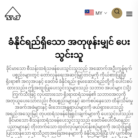
MY
ခံနိုင်ရည်ရှိသော အတုဖုန်းမျှင် ပေး
သွင်းသူ
ခိုင်မာသော စီသန်းထရံသဖန်ပေးသွင်းသူသည် အဆောက်အဦးကွန်ရက်
ပစ္စည်းများတွင် တော်လှန်ရေးအဆင့်မြှင့်တင်မှုကို ကိုယ်စားပြုပြီး
ရိုးရာ၏ အလှအပနှင့် ခေတ်မီ ခံနိုင်ရည်၊ စွမ်းဆောင်ရည်တို့ကို ပေါင်းစပ်
ထားသည်။ ဤအထူးပြုပေးသွင်းသူများသည် သဘာဝ အပင်များ (သို့)
ကြွက်သီးဖြင့် လုပ်ထားသော ရိုးရာထရံသဖန်၏ သဘာဝအလှကို
အတုယူပေးသော်လည်း ဇီဝပစ္စည်းများနှင့် ဆက်စပ်နေသော ထိန်းသိမ်းမှု
အခက်အခဲများနှင့် မီးဘေးအန္တရာယ်များကို ဖယ်ရှားပေးသည့်
အရည်အသွေးမြင့် တုပထရံသဖန်ဖြေရှင်းချက်များကို ပေးသွင်းပါသည်။
ခိုင်မာသော စီသန်းထရံသဖန်ပေးသွင်းသူသည် ခေတ်မီပေါ်လီမာနည်း
ပညာများနှင့် တိုးတက်သော ထုတ်လုပ်မှုလုပ်ငန်းစဉ်များကို အသုံးပြု၍
ပြင်းထန်သော ရာသီဥတုအခြေအနေများကို ခံနိုင်ရည်ရှိပြီး UV ပျက်စီးမှု