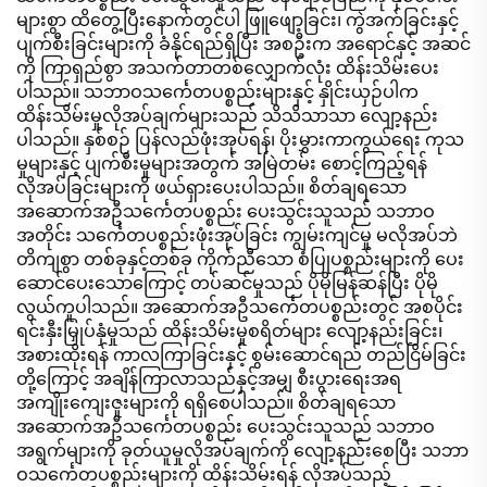
များစွာ ထိတွေ့ပြီးနောက်တွင်ပါ ဖြူဖျော့ခြင်း၊ ကွဲအက်ခြင်းနှင့်
ပျက်စီးခြင်းများကို ခံနိုင်ရည်ရှိပြီး အစဦးက အရောင်နှင့် အဆင်
ကို ကြာရှည်စွာ အသက်တာတစ်လျှောက်လုံး ထိန်းသိမ်းပေး
ပါသည်။ သဘာဝသင်္ကေတပစ္စည်းများနှင့် နှိုင်းယှဉ်ပါက
ထိန်းသိမ်းမှုလိုအပ်ချက်များသည် သိသိသာသာ လျော့နည်း
ပါသည်။ နှစ်စဉ် ပြန်လည်ဖုံးအုပ်ရန်၊ ပိုးမွှားကာကွယ်ရေး ကုသ
မှုများနှင့် ပျက်စီးမှုများအတွက် အမြဲတမ်း စောင့်ကြည့်ရန်
လိုအပ်ခြင်းများကို ဖယ်ရှားပေးပါသည်။ စိတ်ချရသော
အဆောက်အဦသင်္ကေတပစ္စည်း ပေးသွင်းသူသည် သဘာဝ
အတိုင်း သင်္ကေတပစ္စည်းဖုံးအုပ်ခြင်း ကျွမ်းကျင်မှု မလိုအပ်ဘဲ
တိကျစွာ တစ်ခုနှင့်တစ်ခု ကိုက်ညီသော စံပြုပစ္စည်းများကို ပေး
ဆောင်ပေးသောကြောင့် တပ်ဆင်မှုသည် ပိုမိုမြန်ဆန်ပြီး ပိုမို
လွယ်ကူပါသည်။ အဆောက်အဦသင်္ကေတပစ္စည်းတွင် အစပိုင်း
ရင်းနှီးမြှုပ်နှံမှုသည် ထိန်းသိမ်းမှုစရိတ်များ လျော့နည်းခြင်း၊
အစားထိုးရန် ကာလကြာခြင်းနှင့် စွမ်းဆောင်ရည် တည်ငြိမ်ခြင်း
တို့ကြောင့် အချိန်ကြာလာသည်နှင့်အမျှ စီးပွားရေးအရ
အကျိုးကျေးဇူးများကို ရရှိစေပါသည်။ စိတ်ချရသော
အဆောက်အဦသင်္ကေတပစ္စည်း ပေးသွင်းသူသည် သဘာဝ
အရွက်များကို ခုတ်ယူမှုလိုအပ်ချက်ကို လျော့နည်းစေပြီး သဘာ
ဝသင်္ကေတပစ္စည်းများကို ထိန်းသိမ်းရန် လိုအပ်သည့်