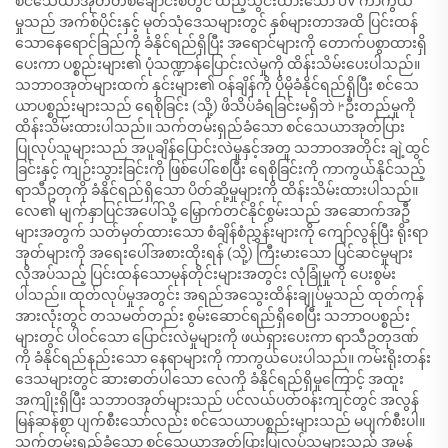
စင်သေယာအုတ်တစ်ချောင်းစီတွင် ထည့်သွင်းထားသော UV ကာကွယ်
မှုသည် အက်စ်ပိုင်းနှင့် မုတ်သုံဒေသများတွင် နှစ်များတာအထိ ပြင်းထန်
သောနေရောင်ခြည်ကို ခံနိုင်ရည်ရှိပြီး အရောင်များကို တောက်ပစွာထားရှိ
ပေးကာ ပစ္စည်းများ၏ ပုံသဏ္ဍာန်ပြောင်းလဲမှုကို ထိန်းသိမ်းပေးပါသည်။
သဘာဝအုတ်များထက် နှင်းများ၏ ဝန်ချိန်ကို ပိုမိုခံနိုင်ရည်ရှိပြီး စင်သေ
ယာပစ္စည်းများသည် ရေစိုခြင်း (သို့) ဖိသိပ်ခံရခြင်းမရှိဘဲ Ꭸဦးတည်မှုကို
ထိန်းသိမ်းထားပါသည်။ သက်တမ်းရှည်ခံသော စင်သေယာအုတ်ပြား
ပြုလုပ်သူများသည် အပူချိန်ပြောင်းလဲမှုနှင့်အတူ သဘာဝအတိုင်း ချဲ့ထွင်
ခြင်းနှင့် ကျဉ်းသွားခြင်းကို ဖြစ်ပေါ်စေပြီး ရေစိုခြင်းကို ကာကွယ်နိုင်သည့်
ရာသီဥတုကို ခံနိုင်ရည်ရှိသော ပိတ်ဆို့မှုများကို ထိန်းသိမ်းထားပါသည်။
လေ၏ မျက်နှာပြင်အပေါ်သို့ မြှောက်တင်နိုင်စွမ်းသည် အဆောက်အဦ
များအတွက် သတ်မှတ်ထားသော စံချိန်စံညွှန်းများကို ကျော်လွန်ပြီး ရိုးရာ
အုတ်များကို အရေးပေါ်အစားထိုးရန် (သို့) ကြီးမားသော ပြင်ဆင်မှုများ
လိုအပ်သည့် ပြင်းထန်သောမုန်တိုင်းများအတွင်း လုံခြုံမှုကို ပေးစွမ်း
ပါသည်။ ထုတ်လုပ်မှုအတွင်း အရည်အသွေးထိန်းချုပ်မှုသည် ထုတ်ကုန်
အားလုံးတွင် တသမတ်တည်း စွမ်းဆောင်ရည်ရှိစေပြီး သဘာဝပစ္စည်း
များတွင် ပါဝင်သော ပြောင်းလဲမှုများကို ဖယ်ရှားပေးကာ ရာသီဥတုဒဏ်
ကို ခံနိုင်ရည်နည်းသော နေရာများကို ကာကွယ်ပေးပါသည်။ ကမ်းရိုးတန်း
ဒေသများတွင် ဆားဓာတ်ပါသော လေကို ခံနိုင်ရည်ရှိမှုကြောင့် အထူး
အကျိုးရှိပြီး သဘာဝအုတ်များသည် ပင်လယ်ပတ်ဝန်းကျင်တွင် အလွန်
မြန်ဆန်စွာ ပျက်စီးသော်လည်း စင်သေယာပစ္စည်းများသည် မပျက်စီးပါ။
သက်တမ်းရှည်ခံသော စင်သေယာအုတ်ပြားပြုလုပ်သူများသည် အမှန်