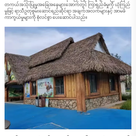
တကယ်အသုံးပြုမှုအခြေအနေများအောက်တွင် ကြာရှည်ခံမှုကို ယုံကြည်
မှုဖြင့် ရာသီဥတုစွမ်းဆောင်ရည်ဆိုင်ရာ အချက်အလက်များနှင့် အာမခံ
ကာကွယ်မှုများကို စုံလင်စွာ ပေးဆောင်ပါသည်။