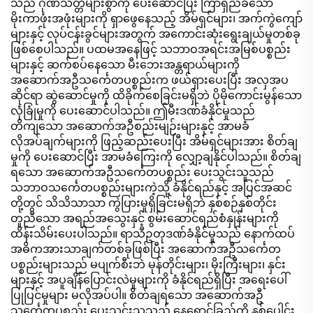
သည် ဂုဏ်သတ္တိများစွာကို ပေးဆောင်ပြီး ကြာရှည်ခံသော
မိုးကာဖုံးအဖုံးများကို ရှာဖွေနေသည့် အိမ်ရှင်များ၊ အက်ကွဲကျော်
များနှင့် လုပ်ငန်းခွင်များအတွက် အကောင်းဆုံးရွေးချယ်မှုတစ်ခု
ဖြစ်စေပါသည်။ ပထမအနေဖြင့် သဘာဝအရင်းအမြစ်ပစ္စည်း
များနှင့် ဆက်စပ်နေသော မီးဘေးအန္တရာယ်များကို
အဆောက်အဦသင်္ကေတပစ္စည်းက ဖယ်ရှားပေးပြီး အလှအပ
ဆိုင်ရာ ဆွဲဆောင်မှုကို ထိခိုက်စေခြင်းမရှိဘဲ ပိုမိုကောင်းမွန်သော
လုံခြုံမှုကို ပေးဆောင်ပါသည်။ ဤမီးဒဏ်ခံနိုင်မှုသည်
တိကျသော အဆောက်အဦစည်းမျဉ်းများနှင့် အာမခံ
လိုအပ်ချက်များကို ဖြည့်ဆည်းပေးပြီး အိမ်ရှင်များအား စိတ်ချ
မှုကို ပေးဆောင်ပြီး အာမခံကြေးကို လျှော့ချနိုင်ပါသည်။ စိတ်ချ
ရသော အဆောက်အဦသင်္ကေတပစ္စည်း ပေးသွင်းသူသည်
သဘာဝသင်္ကေတပစ္စည်းများကဲ့သို့ ခံနိုင်ရည်နှင့် အပြင်အဆင်
တို့တွင် သိသိသာသာ ကွဲပြားမှုရှိခြင်းမရှိဘဲ နှစ်စဉ်နှစ်တိုင်း
တူညီသော အရည်အသွေးနှင့် စွမ်းဆောင်ရည်စံနှုန်းများကို
ထိန်းသိမ်းပေးပါသည်။ ရာသီဥတုဒဏ်ခံနိုင်မှုသည် နောက်ထပ်
အဓိကအားသာချက်တစ်ခုဖြစ်ပြီး အဆောက်အဦသင်္ကေတ
ပစ္စည်းများသည် မပျက်စီးဘဲ မုန်တိုင်းများ၊ မိုးကြီးများ၊ နှင်း
များနှင့် အပူချိန်ပြောင်းလဲမှုများကို ခံနိုင်ရည်ရှိပြီး အရေးပေါ်
ပြုပြင်မှုများ မလိုအပ်ပါ။ စိတ်ချရသော အဆောက်အဦ
သင်္ကေတပစ္စည်း ပေးသွင်းသူသည် နေရောင်ခြည်ကို နှစ်ပေါင်း