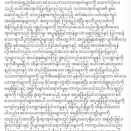
သက်တမ်းရှည်ခံသော စင်သေယာသဘာဝအုတ်များကို ထောက်ပံ့ပေး
သည့် ပေါင်းစပ်အုတ်ပြားပြုလုပ်သူသည် သဘာဝအုတ်များ၏ စွမ်း
ဆောင်ရည်ကို သာလွန်စွာကျော်လွန်သည့် ခက်ခဲသော ပတ်ဝန်းကျင်
အခြေအနေများတွင် အထူးသဖြင့် ကြာရှည်ခံပြီး ရာသီဥတုဒဏ်ကို
ခံနိုင်ရည်ရှိသည့် ပစ္စည်းများကို ထုတ်လုပ်ပေးပါသည်။ ရိုးရာဇီဝဗေဒ
အုတ်များသည် စိုထိုင်းမှု၊ အပူချိန်ပြင်းထန်မှု၊ UV ရောင်ခြည်နှင့် ပြင်းထန်
သော ရာသီဥတုဖြစ်စဉ်များနှင့် ထိတွေ့ပါက အလွန်မြန်ဆန်စွာ ပျက်စီးလေ့
ရှိပြီး နှစ်အနည်းငယ်တိုင်း ပြင်ဆင်မှုများနှင့် အပြည့်အဝအစားထိုးရန်
လိုအပ်ပါသည်။ သက်တမ်းရှည်ခံသော စင်သေယာအုတ်ပြားပြုလုပ်
သူများသည် ဆယ်စုနှစ်များကြာ ဖွဲ့စည်းတည်ဆောက်မှုနှင့် ပုံသဏ္ဍာန်ကို
ပျက်စီးမှုမရှိဘဲ ထိန်းသိမ်းထားနိုင်သည့် အဆင့်မြင့် ပေါင်းစပ်ဓာတုဗေဒ
နည်းပညာနှင့် UV တည်ငြိမ်စေသော ပစ္စည်းများကို အသုံးပြုပါသည်။
သဘာဝအုတ်များကို ပျက်စီးစေနိုင်သော မုန်တိုင်းလေပြင်းများက စင်သေ
ယာအုတ်များကို ပြင်ပမှ ခိုင်မာစွာ တွဲဆိုင်းနေစေပြီး အောက်ခံဖွဲ့စည်းပုံကို
ရေစိုခြင်းနှင့် အမှိုက်များဝင်ရောက်မှုမှ ကာကွယ်ပေးပါသည်။ ဇီဝပစ္စည်း
များကို ကျိုးပဲ့ပြီး ခွဲထွက်စေသည့် ရေခဲ-အပူချိန်ပြောင်းလဲမှုများက စင်
သေယာအုတ်များအပေါ် သက်ရောက်မှုနည်းပါးပြီး အပူချိန်ပြင်းထန်မှုကို
ကျော်လွန်၍ ပုံသဏ္ဍာန်ပြောင်းလဲမှုနှင့် ခံနိုင်ရည်ရှိမှုကို ထိန်းသိမ်းထား
ပါသည်။ စင်သေယာအုတ်ပြားများတွင် ရေစိုခံဂုဏ်သတ္တိများကို
ထည့်သွင်းထားပြီး ရိုးရာအုတ်များတွင် ဖြစ်ပွားလေ့ရှိသော အနံ့ဆိုးခြင်း၊
မှိုတက်ခြင်းနှင့် ပိုးမွှားများဝင်ရောက်ခြင်းများကို ကာကွယ်ပေးပါသည်။