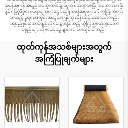
အမှန်အကန် အရည်အသွေးထိန်းချုပ်မှုကို သေချာစေပြီး အဆောက်အဦး
နှင့် မြေပုံဒီဇိုင်း ပရောဂျက်များတွင် ထရံသဖန်အမိုးများကို လူကြိုက်များ
စေသည့် မူရင်းအတိုင်း အသွင်အပြင်ကို ထိန်းသိမ်းထားသော်လည်း
ရေရှည်စွမ်းဆောင်ရည်ကို ပေးစွမ်းနိုင်သည့် ယုံကြည်စိတ်ချရသော
ပစ္စည်းများကို စားသုံးသူများအား ပေးသွင်းပါသည်။
ထုတ်ကုန်အသစ်များအတွက်
အကြံပြုချက်များ