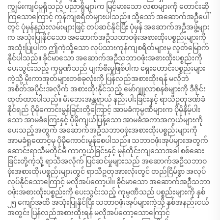
ကျွမ်းကျင်မှုရှိသည့် ပညာရှိများက မြင့်မားသော လစာများကို တောင်းဆို
ကြသောကြောင့် ကုန်ကျစရိတ်များပါသည်။ သို့သော် အဆောက်အဦပေါ်
တွင် ပုံမှန်နည်းလမ်းများဖြင့် တပ်ဆင်နိုင်ပြီး ပုံမှန် အဆောက်အဦအဖွဲ့များ
က အသုံးပြုနိုင်သော အဆောက်အဦသဘာဝဖုံးအစားထိုးပစ္စည်းများကို
အသုံးပြုပါက ဤကဲ့သို့သော လုပ်သားကုန်ကျစရိတ်များမှ လွတ်မြောက်
နိုင်ပါသည်။ ခိုင်မာသော အဆောက်အဦသဘာဝဖုံးအစားထိုးပစ္စည်းကို
ပေးသွင်းသည့် ကုမ္ပဏီသည် ပျက်စီးမှုဖြစ်ပါက ရှေးဟောင်းပစ္စည်းများ
ကဲ့သို့ မိုးကာအုတ်များတစ်ခုလုံးကို ပြန်လည်အစားထိုးရန် မလိုဘဲ
အစိတ်အပိုင်းအလိုက် အစားထိုးနိုင်သည့် မော်ဂျူလာစနစ်များကို ဒီဇိုင်း
ထုတ်ထားပါသည်။ မီးဘေးအန္တရာယ် နည်းပါးခြင်းနှင့် ရာသီဥတုဒဏ်ခံ
နိုင်ရည် ပိုမိုကောင်းမွန်ခြင်းတို့ကြောင့် အာမခံကုမ္ပဏီများက ပိုမိုနိမ့်ပါး
သော အာမခံကြေးနှင့် ပိုမိုကျယ်ပြန့်သော အာမခံအကာအကွယ်များကို
ပေးသည့်အတွက် အဆောက်အဦသဘာဝဖုံးအစားထိုးပစ္စည်းများကို
အာမခံရှုထောင့်မှ ပိုမိုကောင်းမွန်စေပါသည်။ သဘာဝဖုံးအုပ်များအတွက်
ဆောင်းရာသီမတိုင်မီ ကာကွယ်ခြင်းနှင့် မုန်တိုင်းကျသောအခါ စစ်ဆေး
ခြင်းတို့ကဲ့သို့ ရာသီအလိုက် ပြင်ဆင်မှုများသည် အဆောက်အဦသဘာဝ
ဖုံးအစားထိုးပစ္စည်းများတွင် ရာသီဥတုအားလုံးတွင် တည်ငြိမ်စွာ အလုပ်
လုပ်နိုင်သောကြောင့် မလိုအပ်တော့ပါ။ ခိုင်မာသော အဆောက်အဦသဘာ
ဝဖုံးအစားထိုးပစ္စည်းကို ပေးသွင်းသည့် ကုမ္ပဏီသည် ပစ္စည်းများကို နှစ်
၂၅ ကျော်အထိ အသုံးပြုနိုင်ပြီး သဘာဝဖုံးအုပ်များကဲ့သို့ နှစ်အနည်းငယ်
အတွင်း ပြန်လည်အစားထိုးရန် မလိုအပ်တော့သောကြောင့်