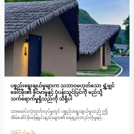
ပစ္စည်းရွေးချယ်မှုများက သဘာဝမဟုတ်သော ရွှံ့မျှင်
ခေါင်မိုး၏ ခိုင်မာမှုနှင့် ပုံပန်းသွင်ပြင်ကို မည်သို့
သက်ရောက်မှုရှိသည်ကို သိရှိပါ
သာမောင်းလုံထုတ်လုပ်မှုတွင် ပစ္စည်းရွေးချယ်မှုသည် ဤ
အိမ်ခေါင်မိုးဖြေရှင်းနည်းများ၏ ရေရှည်တည်တံ့မှုနှင့်
အဆင်အပြင်ဆွဲဆောင်မှုကို ဆုံးဖြတ်ရာတွင် အရေးပါသော အခန်း
ကဏ္ဍမှ ပါဝင်ပါသည်။ ခေတ်မီသာမောင်းလုံပစ္စည်းများသည်
ပိုမိုကြည့်ရှုပါ။