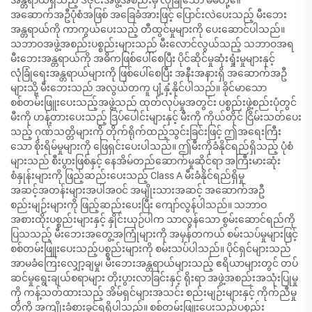
အဆောက်အဦပုံစံအဖြစ် အခြေခံအားဖြင့် ပြောင်းလဲပေးသည့် မီးဘေး
အန္တရာယ်ကို ကာကွယ်ပေးသည့် တီထွင်မှုများကို ပေးဆောင်ပါသည်။
သဘာဝအဖွဲ့အစည်းပစ္စည်းများသည် မီးလောင်လွယ်သည့် သဘာဝအရ
မီးဘေးအန္တရာယ်ကို အဓိကဖြစ်ပေါ်စေပြီး ပိုင်ဆိုင်မှုဆုံးရှုံးမှုများနှင့်
လုံခြုံရေးအန္တရာယ်များကို ဖြစ်ပေါ်စေပြီး အနီးအနားရှိ အဆောက်အဦ
များသို့ မီးဘေးသည် အလွယ်တကူ ပျံ့နှံ့နိုင်ပါသည်။ ခိုင်မာသော
စစ်တမ်းဖြူးပေးသည့်အဖွဲ့သည် ထုတ်လုပ်မှုအတွင်း ပစ္စည်းဖွဲ့စည်းပုံတွင်
မီးကို ဟန့်တားပေးသည့် ဒြပ်ပေါင်းများနှင့် မီးကို ကိုယ်တိုင် ငြိမ်းသတ်ပေး
သည့် ဂုဏ်သတ္တိများကို တိုက်ရိုက်ထည့်သွင်းခြင်းဖြင့် ဤအရေးကြီး
သော စိုးရိမ်မှုများကို ဖြေရှင်းပေးပါသည်။ ဤမီးကိုခံနိုင်ရည်ရှိသည့် ပုံစံ
များသည် စီးပွားဖြစ်နှင့် နေအိမ်တည်ဆောက်မှုဆိုင်ရာ အကြီးမားဆုံး
စံနှုန်းများကို ဖြည့်ဆည်းပေးသည့် Class A မီးခံနိုင်ရည်ရှိမှု
အဆင့်အတန်းများအပါအဝင် အမျိုးသားအဆင့် အဆောက်အဦ
စည်းမျဉ်းများကို ဖြည့်ဆည်းပေးပြီး ကျော်လွန်ပါသည်။ သဘာဝ
အစားထိုးပစ္စည်းများနှင့် နှိုင်းယှဉ်ပါက သာလွန်သော စွမ်းဆောင်ရည်ကို
ပြသသည့် မီးဘေးအတွေ့အကြုံများကို အမှန်တကယ် စမ်းသပ်မှုများဖြင့်
စစ်တမ်းဖြူးပေးသည့်ပစ္စည်းများကို စမ်းသပ်ပါသည်။ ပိုင်ရှင်များသည်
အာမခံကြေးလျှော့ချမှု၊ မီးဘေးအန္တရာယ်များသည့် ဧရိယာများတွင် တပ်
ဆင်မှုရွေးချယ်စရာများ တိုးပွားလာခြင်းနှင့် ရိုးရာ အဖွဲ့အစည်းအသုံးပြုမှု
ကို ကန့်သတ်ထားသည့် အိမ်ရှင်များအသင်း စည်းမျဉ်းများနှင့် ကိုက်ညီမှု
တို့ကို အကျိုးခံစားခွင့်ရရှိပါသည်။ စစ်တမ်းဖြူးပေးသည့်ပစ္စည်း