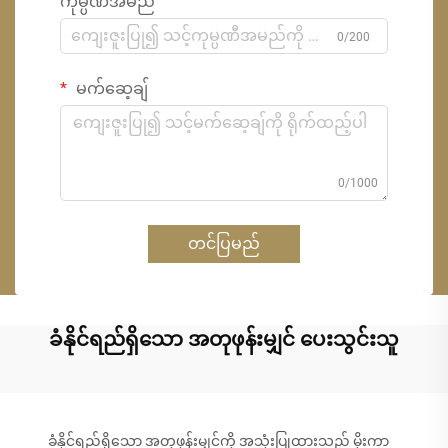
ကုမ္ပဏီအမည်
0/200
မက်ဆေ့ချ်
0/1000
တင်ပြမည်
ခံနိုင်ရည်ရှိသော အတုဖုန်းမျှင် ပေးသွင်းသူ
ခံနိုင်ရည်ရှိသော အတုဖုန်းမျှင်ကို အသုံးပြုထားသည့် မိုးကာ