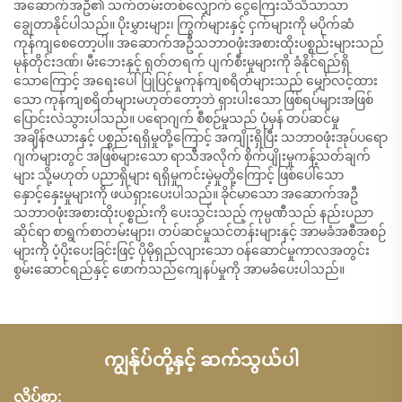
အဆောက်အဦ၏ သက်တမ်းတစ်လျှောက် ငွေကြေးသိသိသာသာ
ချွေတာနိုင်ပါသည်။ ပိုးမွှားများ၊ ကြွက်များနှင့် ငှက်များကို မပိုက်ဆံ
ကုန်ကျစေတော့ပါ။ အဆောက်အဦသဘာဝဖုံးအစားထိုးပစ္စည်းများသည်
မုန်တိုင်းဒဏ်၊ မီးဘေးနှင့် ရုတ်တရက် ပျက်စီးမှုများကို ခံနိုင်ရည်ရှိ
သောကြောင့် အရေးပေါ်ပြုပြင်မှုကုန်ကျစရိတ်များသည် မျှော်လင့်ထား
သော ကုန်ကျစရိတ်များမဟုတ်တော့ဘဲ ရှားပါးသော ဖြစ်ရပ်များအဖြစ်
ပြောင်းလဲသွားပါသည်။ ပရောဂျက် စီစဉ်မှုသည် ပုံမှန် တပ်ဆင်မှု
အချိန်ဇယားနှင့် ပစ္စည်းရရှိမှုတို့ကြောင့် အကျိုးရှိပြီး သဘာဝဖုံးအုပ်ပရော
ဂျက်များတွင် အဖြစ်များသော ရာသီအလိုက် စိုက်ပျိုးမှုကန့်သတ်ချက်
များ သို့မဟုတ် ပညာရှိများ ရရှိမှုကင်းမဲ့မှုတို့ကြောင့် ဖြစ်ပေါ်သော
နှောင့်နှေးမှုများကို ဖယ်ရှားပေးပါသည်။ ခိုင်မာသော အဆောက်အဦ
သဘာဝဖုံးအစားထိုးပစ္စည်းကို ပေးသွင်းသည့် ကုမ္ပဏီသည် နည်းပညာ
ဆိုင်ရာ စာရွက်စာတမ်းများ၊ တပ်ဆင်မှုသင်တန်းများနှင့် အာမခံအစီအစဉ်
များကို ပံ့ပိုးပေးခြင်းဖြင့် ပိုမိုရှည်လျားသော ဝန်ဆောင်မှုကာလအတွင်း
စွမ်းဆောင်ရည်နှင့် ဖောက်သည်ကျေနပ်မှုကို အာမခံပေးပါသည်။
ကျွန်ုပ်တို့နှင့် ဆက်သွယ်ပါ
လိပ်စာ: