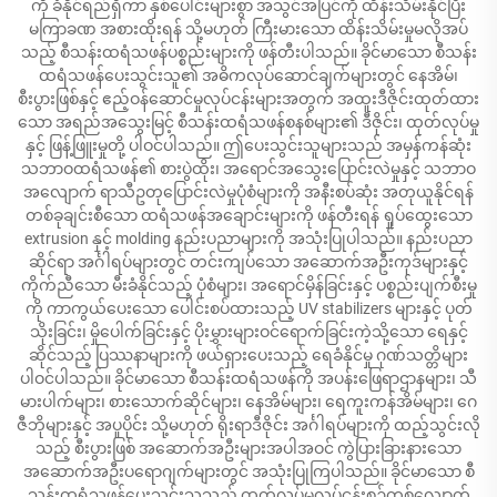
ကို ခံနိုင်ရည်ရှိကာ နှစ်ပေါင်းများစွာ အသွင်အပြင်ကို ထိန်းသိမ်းနိုင်ပြီး
မကြာခဏ အစားထိုးရန် သို့မဟုတ် ကြီးမားသော ထိန်းသိမ်းမှုမလိုအပ်
သည့် စီသန်းထရံသဖန်ပစ္စည်းများကို ဖန်တီးပါသည်။ ခိုင်မာသော စီသန်း
ထရံသဖန်ပေးသွင်းသူ၏ အဓိကလုပ်ဆောင်ချက်များတွင် နေအိမ်၊
စီးပွားဖြစ်နှင့် ဧည့်ဝန်ဆောင်မှုလုပ်ငန်းများအတွက် အထူးဒီဇိုင်းထုတ်ထား
သော အရည်အသွေးမြင့် စီသန်းထရံသဖန်စနစ်များ၏ ဒီဇိုင်း၊ ထုတ်လုပ်မှု
နှင့် ဖြန့်ဖြူးမှုတို့ ပါဝင်ပါသည်။ ဤပေးသွင်းသူများသည် အမှန်ကန်ဆုံး
သဘာဝထရံသဖန်၏ စားပွဲထိုး၊ အရောင်အသွေးပြောင်းလဲမှုနှင့် သဘာဝ
အလျောက် ရာသီဥတုပြောင်းလဲမှုပုံစံများကို အနီးစပ်ဆုံး အတုယူနိုင်ရန်
တစ်ခုချင်းစီသော ထရံသဖန်အချောင်းများကို ဖန်တီးရန် ရှုပ်ထွေးသော
extrusion နှင့် molding နည်းပညာများကို အသုံးပြုပါသည်။ နည်းပညာ
ဆိုင်ရာ အင်္ဂါရပ်များတွင် တင်းကျပ်သော အဆောက်အဦးကုဒ်များနှင့်
ကိုက်ညီသော မီးခံနိုင်သည့် ပုံစံများ၊ အရောင်မှိန်ခြင်းနှင့် ပစ္စည်းပျက်စီးမှု
ကို ကာကွယ်ပေးသော ပေါင်းစပ်ထားသည့် UV stabilizers များနှင့် ပုတ်
သိုးခြင်း၊ မှိုပေါက်ခြင်းနှင့် ပိုးမွှားများဝင်ရောက်ခြင်းကဲ့သို့သော ရေနှင့်
ဆိုင်သည့် ပြဿနာများကို ဖယ်ရှားပေးသည့် ရေခံနိုင်မှု ဂုဏ်သတ္တိများ
ပါဝင်ပါသည်။ ခိုင်မာသော စီသန်းထရံသဖန်ကို အပန်းဖြေရာဌာနများ၊ သီ
မားပါက်များ၊ စားသောက်ဆိုင်များ၊ နေအိမ်များ၊ ရေကူးကန်အိမ်များ၊ ဂေ
ဇီဘိုများနှင့် အပူပိုင်း သို့မဟုတ် ရိုးရာဒီဇိုင်း အင်္ဂါရပ်များကို ထည့်သွင်းလို
သည့် စီးပွားဖြစ် အဆောက်အဦးများအပါအဝင် ကွဲပြားခြားနားသော
အဆောက်အဦးပရောဂျက်များတွင် အသုံးပြုကြပါသည်။ ခိုင်မာသော စီ
သန်းထရံသဖန်ပေးသွင်းသူသည် ထုတ်လုပ်မှုလုပ်ငန်းစဉ်တစ်လျှောက်