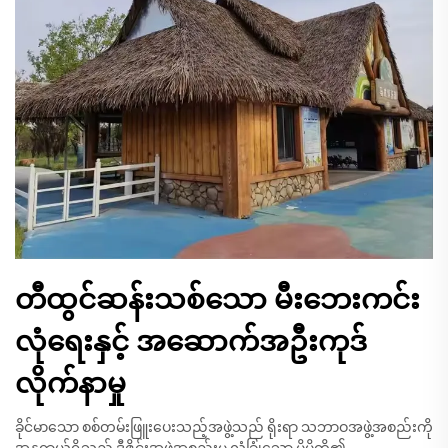
တီထွင်ဆန်းသစ်သော မီးဘေးကင်း
လုံရေးနှင့် အဆောက်အဦးကုဒ်
လိုက်နာမှု
ခိုင်မာသော စစ်တမ်းဖြူးပေးသည့်အဖွဲ့သည် ရိုးရာ သဘာဝအဖွဲ့အစည်းကို
အန္တရာယ်ရှိသည့် ဒီဇိုင်းအဖွဲ့အစည်းမှ လုံခြုံသော မိမိတို့၏