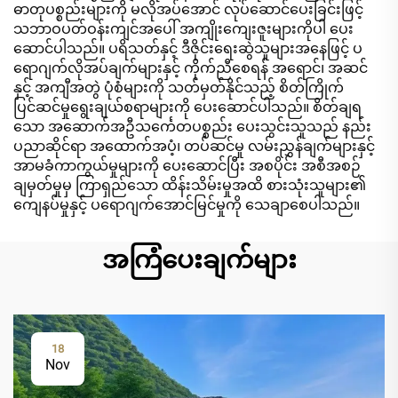
ဓာတုပစ္စည်းများကို မလိုအပ်အောင် လုပ်ဆောင်ပေးခြင်းဖြင့်
သဘာဝပတ်ဝန်းကျင်အပေါ် အကျိုးကျေးဇူးများကိုပါ ပေး
ဆောင်ပါသည်။ ပရိသတ်နှင့် ဒီဇိုင်းရေးဆွဲသူများအနေဖြင့် ပ
ရောဂျက်လိုအပ်ချက်များနှင့် ကိုက်ညီစေရန် အရောင်၊ အဆင်
နှင့် အကျီအတွဲ ပုံစံများကို သတ်မှတ်နိုင်သည့် စိတ်ကြိုက်
ပြင်ဆင်မှုရွေးချယ်စရာများကို ပေးဆောင်ပါသည်။ စိတ်ချရ
သော အဆောက်အဦသင်္ကေတပစ္စည်း ပေးသွင်းသူသည် နည်း
ပညာဆိုင်ရာ အထောက်အပံ့၊ တပ်ဆင်မှု လမ်းညွှန်ချက်များနှင့်
အာမခံကာကွယ်မှုများကို ပေးဆောင်ပြီး အစပိုင်း အစီအစဉ်
ချမှတ်မှုမှ ကြာရှည်သော ထိန်းသိမ်းမှုအထိ စားသုံးသူများ၏
ကျေနပ်မှုနှင့် ပရောဂျက်အောင်မြင်မှုကို သေချာစေပါသည်။
အကြံပေးချက်များ
18
Nov