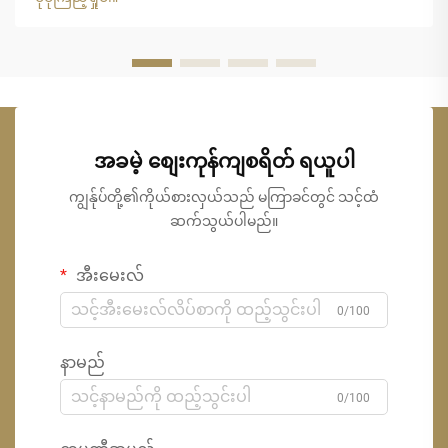
တည်ဆောက်ရေးလုပ်ငန်းကို ပြောင်းလဲပေးခဲ့ပြီး သဘာဝနှင့် နီးစပ်
သော အသွေးအရောင်ကို ထောက်ပံ့ပေးကာ ရေရှည်တည်တံ့မှုကို
အာမခံပါသည်။
အခမဲ့ စျေးကုန်ကျစရိတ် ရယူပါ
ကျွန်ုပ်တို့၏ကိုယ်စားလှယ်သည် မကြာခင်တွင် သင့်ထံ
ဆက်သွယ်ပါမည်။
အီးမေးလ်
0/100
နာမည်
0/100