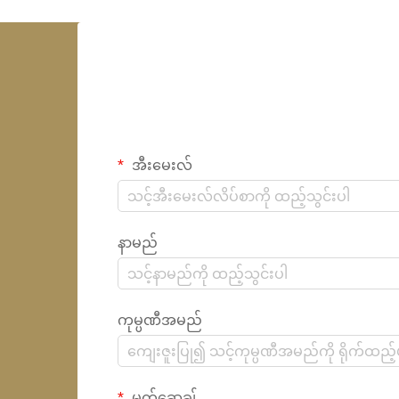
အီးမေးလ်
နာမည်
ကုမ္ပဏီအမည်
မက်ဆေ့ချ်