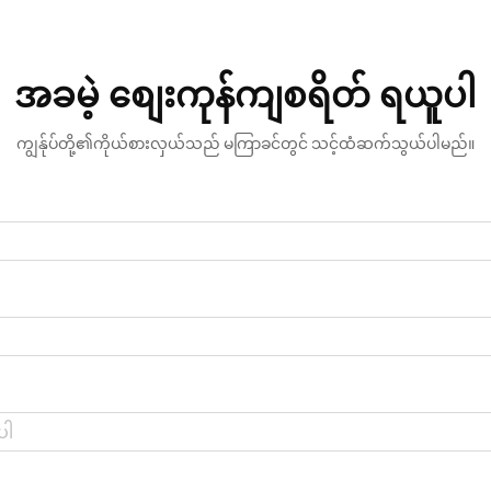
အခမဲ့ စျေးကုန်ကျစရိတ် ရယူပါ
ကျွန်ုပ်တို့၏ကိုယ်စားလှယ်သည် မကြာခင်တွင် သင့်ထံဆက်သွယ်ပါမည်။