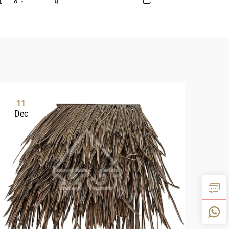
11
0
Dec
De