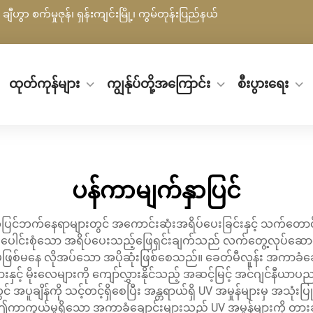
ချီဟွာ စက်မှုဇုန်၊ ရှန်းကျင်းမြို့၊ ကွမ်တုန်းပြည်နယ်
ထုတ်ကုန်များ
ကျွန်ုပ်တို့အကြောင်း
စီးပွားရေး
ပန်ကာမျက်နှာပြင်
ရာ အပြင်ဘက်နေရာများတွင် အကောင်းဆုံးအရိပ်ပေးခြင်းနှင့် သက်တေ
းစုံသော အရိပ်ပေးသည့်ဖြေရှင်းချက်သည် လက်တွေ့လုပ်ဆောင်မှုနှ
် မဖြစ်မနေ လိုအပ်သော အပိုဆုံးဖြစ်စေသည်။ ခေတ်မီလူန်း အကာခံ
းနှင့် မိုးလေများကို ကျော်လွှားနိုင်သည့် အဆင့်မြင့် အင်ဂျင်နီယ
ချိန်ကို သင့်တင့်ရှိစေပြီး အန္တရာယ်ရှိ UV အမှုန်များမှ အသု
။ ဤကာကွယ်မှုရှိသော အကာခံချောင်းများသည် UV အမှုန်များကို 