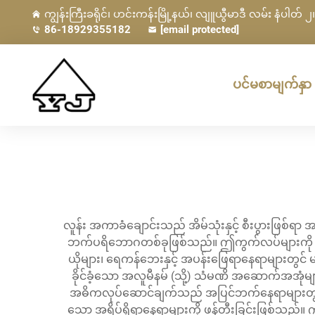
ကျွန်းကြီးခရိုင်၊ ဟင်းကန်းမြို့နယ်၊ လျူယွီမာဒီ လမ်း နံပါတ် ၂၊ 
86-18929355182
[email protected]
ပင်မစာမျက်နှာ
လူန်း အကာခံချောင်းသည် အိမ်သုံးနှင့် စီးပွားဖြစ်
ဘက်ပရိဘောဂတစ်ခုဖြစ်သည်။ ဤကွက်လပ်များကို ပေါင်
ယိုများ၊ ရေကန်ဘေးနှင့် အပန်းဖြေရာနေရာများတွင
ခိုင်ခံ့သော အလူမီနမ် (သို့) သံမဏိ အဆောက်အအုံမျာ
အဓိကလုပ်ဆောင်ချက်သည် အပြင်ဘက်နေရာများတွင် အပူ
သော အရိပ်ရှိရာနေရာများကို ဖန်တီးခြင်းဖြစ်သည်