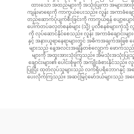
ထားသော အထည်များကို အသုံးပြုကာ အများအားဖြင့် 
ကျန်းမာရေးကို ကာကွယ်ပေးသည်။ လူန်း အကာခံချောင်းဒီ
တည်ဆောက်ပုံပျက်စီးခြင်းကို ကာကွယ်ရန် ပျော့ပျောင
ပေါက်တပ်ခလုတ်စနစ်များ (သို့) ပူလီစနစ်များကဲ့သို့ လွယ်
ကို လုပ်ဆောင်နိုင်စေသည်။ လူန်း အကာခံချောင်းမျ
နှင့် အနားယူရာနေရာများတွင် အဓိကအချက်အဖြစ် ဆော
များသည် နေ့အလင်းအချိန်တစ်လျှောက် ဖောက်သည်များ၏
များကို အထူးအားသုံးကြသည်။ အိမ်သုံးအသုံးပြုသူမျာ
ချောင်းများ၏ ပေါင်းစုံမှုကို အကျိုးခံစားနိုင်သ
ပြုပြီး ထုတ်လုပ်သူများသည် လက်ရှိပရိဘောဂနှင့် အဆောက
ပေးလိုက်ကြသည်။ အဆင့်မြင့်မော်ဒယ်များသည် အလောင်း