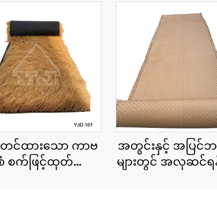
ာတင်ထားသော ကာဗ
အတွင်းနှင့် အပြင်ဘ
ံစံ စက်ဖြင့်ထုတ်ထား
များတွင် အလှဆင်ရန
ာ သဘာဝအလှဆင်
ဖြင့်ထုတ်ထားသော 
င်းမိုး cu roll 1x15
ကောင်းများ
 အကျယ်၊ အမြန်တပ်