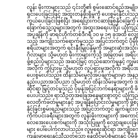
ရည်ပိုမိုကောင်းမွန်ခြင်း
လူန်း မိုးကာများသည် ၎င်းတို့၏ စွမ်းဆောင်ရည်အမျိုး
ရှင်းပေးခြင်းဖြင့် အထူးတန်ဖိုးရှိမှုကို ပေးစွမ်းနိ
ကွယ်ပေးခြင်းဖြစ်ပြီး အရေပြားကင်ဆာဖြစ်နိုင်ခြ
ခြောက်သွေ့သူများအတွက် အထူးအရေးပါပြီး ယုံကြည်စိ
အပူချိန်ကို ဖာရင်ဟိုက်တစ်ဒီဂရီ ၁၀ မှ ၁၅ ခုအထိ 
သည့် အကျိုးသက်ရောက်မှုသည် အပြင်ဘက်တွင် ပိုမိုကြာ
ဧရိယာများအတွက် ရင်းနှီးမြှုပ်နှံမှုကို အများဆုံးအ
ဂိုလာများ သို့မဟုတ် မိုးကာများကဲ့သို့ အမြဲတမ်း အရိ
ဖွဲ့စည်းပုံများသည် အဆင့်မြင့် တည်ဆောက်မှုနှင့် က
အလိုက် ကွဲပြားမှု သို့မဟုတ် လှုပ်ရှားမှုအလိုက် အရိပ်အ
ပေးစွမ်းပါသည်။ ထိန်းသိမ်းမှုလိုအပ်ချက်များမှာ အနည်
နည်းပညာအသိပညာ သို့မဟုတ် ထိန်းသိမ်းမှုအတွက် အခ
ဆိုင်ရာ မြှင့်တင်မှုသည် ပုံမှန်အပြင်ဘက်နေရာများကို ဖိတ
ပေးပါသည်။ ရာသီဥတုအခြေအနေများစွာတွင် ယုံကြည်စိတ
လေတိုက်ခတ်မှုများနှင့် အပူချိန်ပြောင်းလဲမှုများကို ဖွ
နိုင်ခြင်းစွမ်းရည်များသည် အပြင်ဘက်တွင် ချက်ချင်း
ကိုက်ပင်းခရီးများအတွက် လူန်းမိုးကာများကို အကော
လေအေးပေးစက်များကို အသုံးပြုမှုကို လျှော့ချပေးခြင်း
များ ပေါ်ပေါက်လာပါသည်။ လူမှုရေးဆိုင်ရာ အကျိုးကျေးဇ
ကျန်းမာရေးနှင့်ညီညွတ်သော နေထိုင်မှုပုံစံများနှင့်