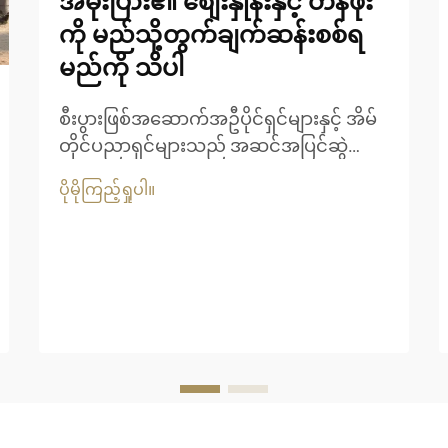
အမိုးပြား၏ စျေးနှုန်းနှင့် တန်ဖိုး
ကို မည်သို့တွက်ချက်ဆန်းစစ်ရ
မည်ကို သိပါ
စီးပွားဖြစ်အဆောက်အဦပိုင်ရှင်များနှင့် အိမ်
တိုင်ပညာရှင်များသည် အဆင်အပြင်ဆွဲ
ဆောင်မှုနှင့် ရေရှည်ခိုင်ခံ့မှုတို့ကို ပေါင်းစပ်
ပိုမိုကြည့်ရှုပါ။
ထားသော အိမ်ခေါင်မိုးဖြေရှင်းနည်းများကို
ပိုမိုအသုံးပြုလာကြပါသည်။ သာမောင်းလုံ
အိမ်ခေါင်မိုးသည် အပူပိုင်းအပန်းဖြေစခန်း
များ၊ ဖျော်ဖြေရေးနှင့် ဟိုတယ်လုပ်ငန်းများ
အတွက် စွဲမက်ဖွယ်ရွေးချယ်မှုတစ်ခုအဖြစ်
ပေါ်ထွက်လာပါသည်။