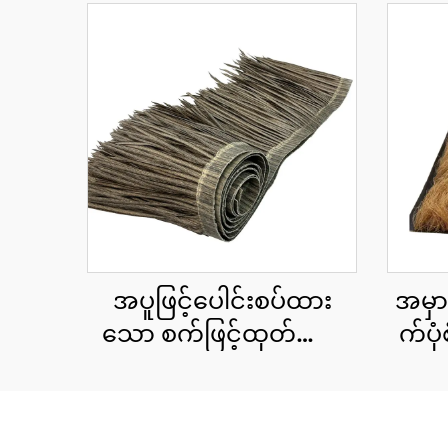
အပူဖြင့်ပေါင်းစပ်ထား
အမှ
သော စက်ဖြင့်ထုတ်ထား
က်ပု
သော သဘာဝအလှဆင်
သေ
ခေါင်းမိုးပြား ၅၀ စင်တီ
ခေါ
မီတာ x ၃ မီတာ၊ မီးခံနိုင်
မီတာ