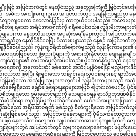
ဆင်နိုင်ရန်
မျိုးဖြင့် အပြင်ဘက်တွင် နေထိုင်သည့် အတွေ့အကြုံကို မြှင့်တင်ပေး
ုင်ပါသည်။ အဓိက အကျိုးကျေးဇူးမှာ အပြင်ဘက်တွင် အချိန်ကြာရှည်စွာ 
ေကို လျော့ကျစေကာ နေလောင်ခြင်းမှ ကာကွယ်ပေးပါသည်။ ကလေးမျာ
တ်ချရသော အရိပ်အာဝရဏ်ကို ရရှိစေပါသည်။ လူန်းမိုးကာများ၏ အပူခ
လျှော့ချပေးကာ နွေရာသီအတွင်း အပူဆုံးအချိန်များတွင်ပါ အပြင်ဘ
ရှည်စွာ နေထိုင်နိုင်စေပြီး မိသားစုများသည် နေ့စဉ် အပြင်ဘက်တွ
သုံးချနိုင်စေပါသည်။ ကုန်ကျစရိတ်ထိရောက်မှုသည် လူန်းမိုးကာများ၏
ပ်အာဝရဏ်ဖြစ်သော ဖွဲ့စည်းပုံများကို အစားထိုးနိုင်သော စျေးနှုန်းခ
ျွမ်းကျင်သူများ၏ တပ်ဆင်မှုလိုအပ်ပါသည်။ ပို့ဆောင်နိုင်မှုသည် 
ာဝရဏ်ကို အကောင်းဆုံးဖြစ်အောင် အသုံးပြုနိုင်စေပြီး မလှုပ်ရှားနိုင်သ
းငယ်သာဖြစ်ပြီး ရိုးရှင်းသော သန့်ရှင်းရေးလုပ်ငန်းများနှင့် ရာသီအလ
ျိန်မရှိသော အသုံးပြုသူများအတွက်ပါ လူန်းမိုးကာများသည် အသု
်ခေါ်မှုရှိသော ဖျော်ဖြေရေးနေရာများအဖြစ် ပြောင်းလဲပေးပြီး ပိုင်ဆိုင်မှ
်ချရသော စွမ်းဆောင်ရည်ကို သေချာစေရန် ရာသီဥတုဒဏ်ခံနိုင်မှု လက
ဲ့စည်းပုံဆိုင်ရာ တည်ငြိမ်မှုကို မထိခိုက်စေဘဲ မော်ဒယ်အများအပြားက ခ
လိုအပ်သော အရိပ်အာဝရဏ်ဖြစ်သည့် စိတ်ကူးရှိသော အပြင်ဘက်လှုပ်ရှား
င်းဆုံးဖြစ်စေပါသည်။ အပြင်ဘက်နေရာများကို ပိုမိုသက်တောင့်သက်
ဖြင့် နွေရာသီတစ်လျှောက် လျှပ်စစ်ဓာတ်အားကုန်ကျစရိတ်ကို လျှော့ချ
ူးများတွင် အပြင်ဘက်တွင် လူများစုဝေးရာနေရာများ ဖန်တီးပေးခြင်း၊ မ
 ပိုမိုခိုင်မာသော လူမှုရေးဆက်ဆံရေးများကို မြှင့်တင်ပေးသည့် ဖျော