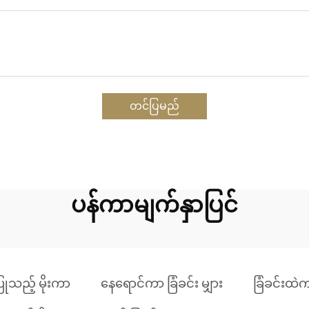
တင်ပြမည်
ပန်ကာမျက်နှာပြင်
ြုသည့် မိုးကာ
နေရောင်ကာ ခြံခင်း မျှား
ခြံခင်းထဲက