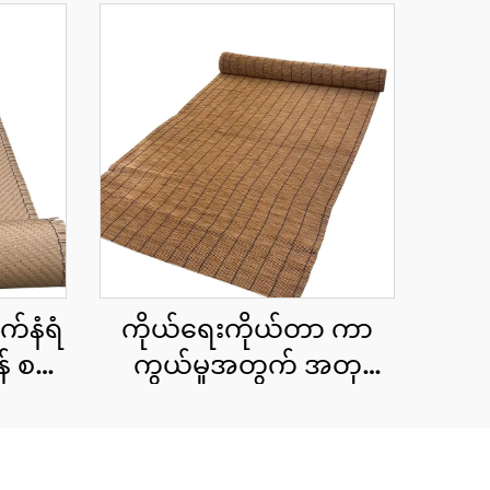
က်နံရံ
ကိုယ်ရေးကိုယ်တာ ကာ
် စက်
ကွယ်မှုအတွက် အတု
ထန်း
ကွန်ရက်စည်းရိုး cu roll
1.8x10 မီတာ