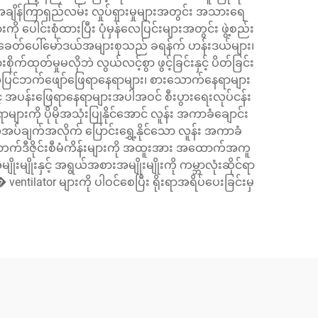
ျိန်ကြာရှည်လမ်း လှုပ်ရှားမှုများအတွင်း အသားရေ
ေါင်းစုံထားပြီး ပုံမှန်လေပြင်းများအတွင်း ဖွဲ့စည်း
်။ ခေတ်ပေါ်မော်ဒယ်အများစုသည် ခရန်က် ဟန်းဒယ်များ၊
ုက်ထုတ်မှုမလိုဘဲ လွယ်လင့်စွာ ဖွင့်ခြင်းနှင့် ပိတ်ခြင်း
း အပြင်ဘက်ဖျော်ဖြေရာနေရာများ၊ စားသောက်နေရာများ
် အပန်းဖြေရာနေရာများအပါအဝင် စီးပွားရေးလုပ်ငန်း
ကို ပိုမိုအသုံးပြုနိုင်အောင် လူန်း အကာခံချောင်း
ိုအပ်ချက်အလိုက် ပြောင်းရွှေ့နိုင်သော လူန်း အကာခံ
င်ဘက်ဒီဇိုင်းစီမံကိန်းများကို အထူးအား အထောက်အကူ
မျိုးနှင့် အရွယ်အစားအမျိုးမျိုးကို ကမ္ဘာလုံးဆိုင်ရာ
ilator များကို ပါဝင်စေပြီး ရိုးရာအရိပ်ပေးခြင်းမှ