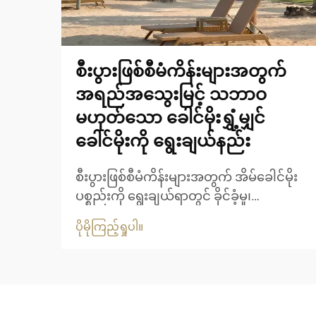
စီးပွားဖြစ်စီမံကိန်းများအတွက်
အရည်အသွေးမြင့် သဘာဝ
မဟုတ်သော ခေါင်မိုးရွှံ့မျှင်
ခေါင်မိုးကို ရွေးချယ်နည်း
စီးပွားဖြစ်စီမံကိန်းများအတွက် အိမ်ခေါင်မိုး
ပစ္စည်းကို ရွေးချယ်ရာတွင် ခိုင်ခံ့မှု၊
အဆင်အပြင်နှင့် ရေရှည်တည်တံ့မှုတို့ကို
ပိုမိုကြည့်ရှုပါ။
ဂရုတစိုက်စဉ်းစားရန် လိုအပ်ပါသည်။ မူရင်း
သဘာဝသာမောင်း၏ အသွေးအရောင်ကို ရရှိ
လိုသော စီးပွားရေးလုပ်ငန်းများအတွက် သာ
မောင်းလုံအိမ်ခေါင်မိုးသည် စံပြဖြစ်သော
အဖြေရှာဖွေမှုတစ်ခုဖြစ်ပါသည်။