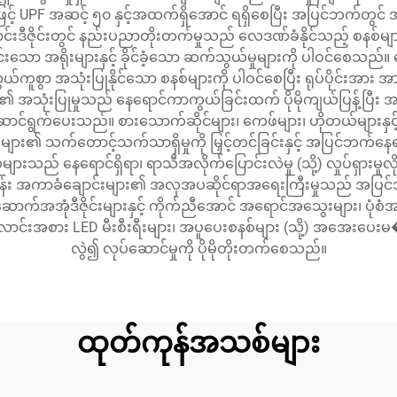
UPF အဆင့် ၅၀ နှင့်အထက်ရှိအောင် ရရှိစေပြီး အပြင်ဘက်တွင် အခ
ဇိုင်းတွင် နည်းပညာတိုးတက်မှုသည် လေဒဏ်ခံနိုင်သည့် စနစ်များကို ပ
်းသော အရိုးများနှင့် ခိုင်ခံ့သော ဆက်သွယ်မှုများကို ပါဝင်စေသည
ကူစွာ အသုံးပြုနိုင်သော စနစ်များကို ပါဝင်စေပြီး ရုပ်ပိုင်းအား အားစိ
ား၏ အသုံးပြုမှုသည် နေရောင်ကာကွယ်ခြင်းထက် ပိုမိုကျယ်ပြန့်ပြီ
င်ရွက်ပေးသည်။ စားသောက်ဆိုင်များ၊ ကေဖ်များ၊ ဟိုတယ်များနှင့
 သက်တောင့်သက်သာရှိမှုကို မြှင့်တင်ခြင်းနှင့် အပြင်ဘက်နေရာများ
းသည် နေရောင်ရှိရာ၊ ရာသီအလိုက်ပြောင်းလဲမှု (သို့) လှုပ်ရှားမှုလ
ည်။ လူန်း အကာခံချောင်းများ၏ အလှအပဆိုင်ရာအရေးကြီးမှုသည် အပြ
်အအုံဒီဇိုင်းများနှင့် ကိုက်ညီအောင် အရောင်အသွေးများ၊ ပုံစံအမျိုး
အစား LED မီးစီးရီးများ၊ အပူပေးစနစ်များ (သို့) အအေးပေးမ� vent
လွဲ၍ လုပ်ဆောင်မှုကို ပိုမိုတိုးတက်စေသည်။
ထုတ်ကုန်အသစ်များ