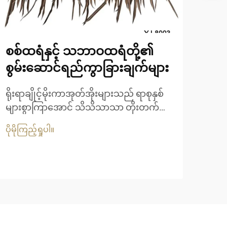
စစ်ထရံနှင့် သဘာဝထရံတို့၏
စစ်
စွမ်းဆောင်ရည်ကွာခြားချက်များ
ရေ
ရိုးရာချိုင့်မိုးကာအုတ်အိုးများသည် ရာစုနှစ်
ခေတ
များစွာကြာအောင် သိသိသာသာ တိုးတက်
မိုး
ဖွံ့ဖြိုးလာခဲ့ပြီး သဘာဝပစ္စည်းများမှသာ
ရိုး
ပိုမိုကြည့်ရှုပါ။
ပိုမို
အသုံးပြုခဲ့သည့်နေရာမှ ခိုင်ခံ့မှုနှင့် စွမ်း
စံနှ
ဆောင်ရည်ကို ပိုမိုကောင်းမွန်စေသည့် စင်
ဖြေရ
သုတ်ပစ္စည်းများသို့ ပြောင်းလဲလာခဲ့ပါသည်။
စင်သ
ခေတ်မီတည်ဆောက်ရေးစီမံကိန်းများသည်
ဆုံး
ပိုမိုများပြားလာသော...
ပါသည