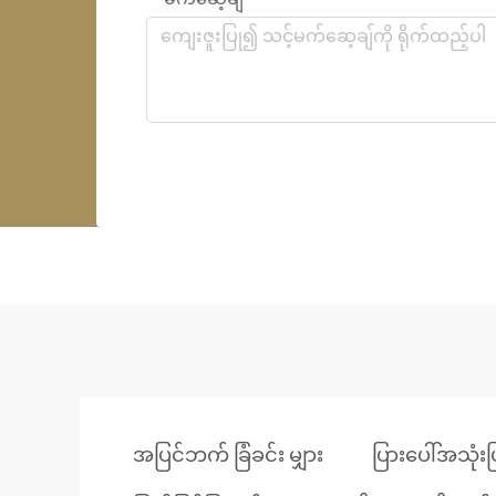
အပြင်ဘက် ခြံခင်း မျှား
ပြားပေါ်အသုံးပ