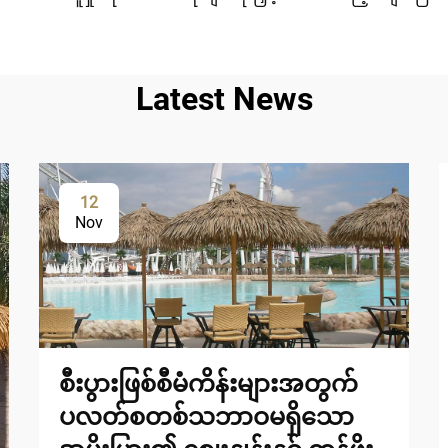
Latest News
12
Nov
စီးပွားဖြစ်စီမံကိန်းများအတွက်
ပလတ်စတစ်သဘာဝမရှိသော