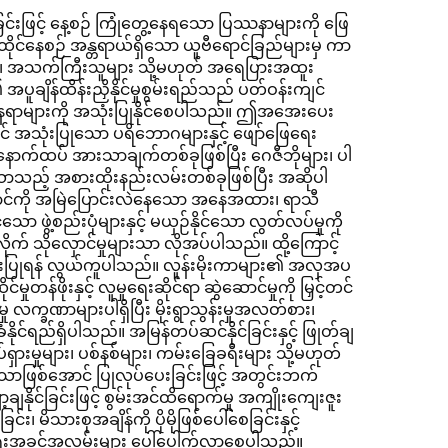
ခြင်းဖြင့် နေ့စဉ် ကြုံတွေ့နေရသော ပြဿနာများကို ဖြေ
နေထိုင်နေစဉ် အန္တရာယ်ရှိသော ယူဗီရောင်ခြည်များမှ ကာ
း၊ အသက်ကြီးသူများ သို့မဟုတ် အရေပြားအထူး
ျိန်ထိန်းညှိနိုင်မှုစွမ်းရည်သည် ပတ်ဝန်းကျင်
က်နေရာများကို အသုံးပြုနိုင်စေပါသည်။ ဤအအေးပေး
င် အသုံးပြုသော ပရိဘောဂများနှင့် ဖျော်ဖြေရေး
 နောက်ထပ် အားသာချက်တစ်ခုဖြစ်ပြီး ဂေဇီဘိုများ၊ ပါ
ျိုသာသည့် အစားထိုးနည်းလမ်းတစ်ခုဖြစ်ပြီး အဆိုပါ
နေရောင်ကို အမြဲပြောင်းလဲနေသော အနေအထား၊ ရာသီ
ော ဖွဲ့စည်းပုံများနှင့် မယှဉ်နိုင်သော လွတ်လပ်မှုကို
ိုက် သိုလှောင်မှုများသာ လိုအပ်ပါသည်။ ထို့ကြောင့်
ံးပြုရန် လွယ်ကူပါသည်။ လူန်းမိုးကာများ၏ အလှအပ
ုတန်ဖိုးနှင့် လူမှုရေးဆိုင်ရာ ဆွဲဆောင်မှုကို မြှင့်တင်
္ခဏာများပါရှိပြီး မိုးရွာသွန်းမှုအလတ်စား၊
ံနိုင်ရည်ရှိပါသည်။ အမြန်တပ်ဆင်နိုင်ခြင်းနှင့် ဖြုတ်ချ
မှုများ၊ ပစ်နစ်များ၊ ကမ်းခြေခရီးများ သို့မဟုတ်
သာဖြစ်အောင် ပြုလုပ်ပေးခြင်းဖြင့် အတွင်းဘက်
နိုင်ခြင်းဖြင့် စွမ်းအင်ထိရောက်မှု အကျိုးကျေးဇူး
ိသားစုအချိန်ကို ပိုမိုဖြစ်ပေါ်စေခြင်းနှင့်
်ဖြေရေးအခွင့်အလမ်းများ ပေါ်ပေါက်လာစေပါသည်။