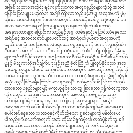
နှင့် အညိုရောင်များအထိ ကျယ်ပြန့်စွာရှိပြီး စင်သက်ရောင် မှော်အရောင်
အဖြစ် သဘာဝအတိုင်း ရင့်ကျက်လာကာ အတုပစ္စည်းများကဲ့သို့ အသွင်
ပြောင်းခြင်းမျိုး မဟုတ်ဘဲ အချိန်ကြာလာသည်နှင့်အမျှ အလှအပကို ပိုမို
တိုးတက်စေပါသည်။ ဂိမ်းဘော်အတွက် အစားထိုးသစ်ရွက်ဖုံးတွင် ပါဝင်
သော အသားအရေ ကွဲပြားမှုများသည် နေရောင်ခြည်၏ ထောင့်
အနေအထားများ ပြောင်းလဲသည်နှင့်အမျှ တစ်နေ့လုံး ပြောင်းလဲနေသော
အရိပ်နှင့် အလင်းရောင်များမှတစ်ဆင့် အာရုံစိုက်ဖွယ်ရာ အလှအပကို
ဖန်တီးပေးပြီး အပြောင်းအလဲမရှိသော ပစ္စည်းများကို မကျော်လွှားနိုင်ပါ။
ဂိမ်းဘော်အတွက် အစားထိုးသစ်ရွက်ဖုံးအတွက် စိတ်ကြိုက်ပြုလုပ်နိုင်မှု
များတွင် ထိပ်ပိုင်းကုထုံး၊ အစွန်းအသေးစိတ်နှင့် တစ်ဦးချင်းစီ၏ နှစ်သက်
မှုနှင့် ဗိသုကာလိုအပ်ချက်များနှင့်အညီ စိတ်ကြိုက်ပြုလုပ်နိုင်သော အလှ
ဆင်ပစ္စည်းများ ပါဝင်ပါသည်။ ဂိမ်းဘော်အတွက် အစားထိုးသစ်ရွက်ဖုံးကို
တပ်ဆင်ခြင်းအတွင်း ဖန်တီးထားသော သဘာဝပုံစံများသည် ဖွဲ့စည်းပုံနှစ်
ခုလုံး တူညီခြင်းမရှိကြောင်း သေချာစေပြီး စက်မှုလုပ်ငန်းဖြင့် ထုတ်လုပ်
ထားသော ပစ္စည်းများဖြင့် မကူးယူနိုင်သော ထူးခြားသော စရိုက်လက္ခဏာ
ကို ပေးစွမ်းပါသည်။ ဂိမ်းဘော်အတွက် အစားထိုးသစ်ရွက်ဖုံးသည်
ပတ်ဝန်းကျင်ရှိ အပင်များနှင့် ဓာတ်ပြုသည်နှင့်အမျှ ရာသီအလိုက်
အလှအပသည် ပေါ်ပေါက်လာပြီး သဘာဝပတ်ဝန်းကျင်နှင့် ချောမွေ့စွာ
ပေါင်းစပ်နေသော သဘာဝနှင့်ကိုက်ညီသော ရှုခင်းများကို ဖန်တီးပေး
ပါသည်။ ဂိမ်းဘော်အတွက် အစားထိုးသစ်ရွက်ဖုံး၏ ဓာတ်ပုံရိုက်ကူးရန်
သင့်တော်သော သဘာဝသည် အိမ်ရှင်များအတွက် လက်ထပ်ပွဲများ၊
အခမ်းအနားများနှင့် ဓာတ်ပုံရိုက်ကူးမှုများအတွက် လူကြိုက်များသော