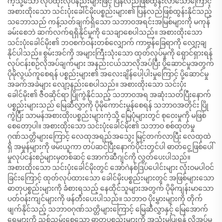
ကဲ့သို့သော လုပ်ထုံးလုပ်နည်းများဖြင့် ပြန်လည်ဖြစ်ထွန်းလာသောကြောင့်
အစားထိုးသော သင်းပုံးခေါင်မိုးပစ္စည်းများ၏ ပြန်လည်ဖြစ်ထွန်းနိုင်သည့်
သဘောသည် ကန့်သတ်ချက်ရှိသော သဘာဝအရင်းအမြစ်များကို မကုန်
ခမ်းစေဘဲ ဆက်လက်ရရှိနိုင်မှုကို သေချာစေပါသည်။ အစားထိုးသော
သင်းပုံးခေါင်မိုး၏ ဘဝစက်ဝန်းတစ်လျှောက် ကာဗွန်ခြေရာကို လျှော့ချ
နိုင်ပါသည်။ စွမ်းအင်ကို အများကြီးသုံးသော ထုတ်လုပ်မှုကို ရှောင်ရှားရန်
လုပ်ငန်းစဉ်လိုအပ်ချက်များ အနည်းငယ်သာလိုအပ်ပြီး ပို့ဆောင်မှုအတွက်
ပိုမိုလွယ်ကူစေရန် ပစ္စည်းများ၏ အလေးချိန်ပေါ့ပါးမှုကြောင့် ပို့ဆောင်မှု
အခက်အခဲများ လျော့နည်းစေပါသည်။ အစားထိုးသော သင်းပုံး
ခေါင်မိုး၏ ဇီဝဆိုင်ရာ ပြိုကွဲနိုင်သည့် သဘာဝအရ အဆုံးသတ်ပြီးနောက်
ပစ္စည်းများသည် မြေဆီလွှာကို ပိုမိုကောင်းမွန်စေရန် သဘာဝအတိုင်း ပြို
ကွဲပြီး သာမန်အစားထိုးပစ္စည်းများကဲ့သို့ မြေပုံများတွင် စုဝေးမှုကို မဖြစ်
စေတော့ပါ။ အစားထိုးသော သင်းပုံးခေါင်မိုး၏ သဘာဝ စစ်ထုတ်မှု
ဂုဏ်သတ္တိများကြောင့် လေထုအရည်အသွေး မြင့်တက်လာပြီး လေထုထဲ
ရှိ အမှုန်များကို ဖမ်းယူကာ တပ်ဆင်ပြီးနောက်ပိုင်းတွင်ပါ ဓာတ်ငွေ့ဖြစ်ပေါ်
မှုလုပ်ငန်းစဉ်များမှတစ်ဆင့် အောက်ဆီဂျင်ကို လွှတ်ပေးပါသည်။
အစားထိုးသော သင်းပုံးခေါင်မိုးတွင် အော်ဂဲနစ်ဒြပ်ပေါင်းများ လုံးဝမပါဝင်
ခြင်းကြောင့် ထုတ်လုပ်ထားသော ခေါင်မိုးပစ္စည်းများတွင် အဖြစ်များသော
ဓာတုပစ္စည်းများကို ခံစားရသည့် နေထိုင်သူများအတွက် ပိုမိုကျန်းမာသော
ပတ်ဝန်းကျင်များကို ဖန်တီးပေးပါသည်။ သဘာဝ ပိုးမွှားများကို တိုက်
ဖျက်နိုင်သည့် သဘာဝဂုဏ်သတ္တိများကြောင့် မြေဆီလွှာနှင့် မြေအောက်
ရေများကို ညစ်ညမ်းစေသော ဓာတုပစ္စည်းများကို အသုံးမပြုရန် လိုအပ်မှု