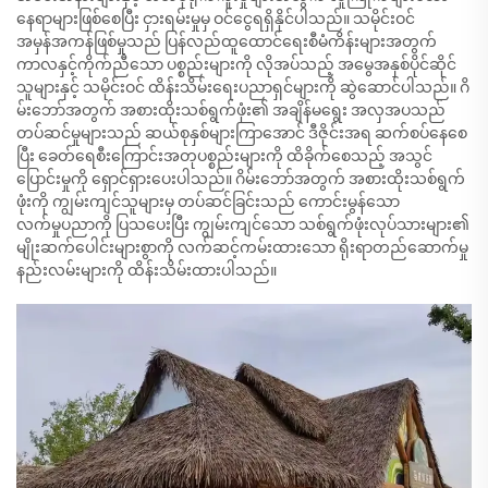
နေရာများဖြစ်စေပြီး ငှားရမ်းမှုမှ ဝင်ငွေရရှိနိုင်ပါသည်။ သမိုင်းဝင်
အမှန်အကန်ဖြစ်မှုသည် ပြန်လည်ထူထောင်ရေးစီမံကိန်းများအတွက်
ကာလနှင့်ကိုက်ညီသော ပစ္စည်းများကို လိုအပ်သည့် အမွေအနှစ်ပိုင်ဆိုင်
သူများနှင့် သမိုင်းဝင် ထိန်းသိမ်းရေးပညာရှင်များကို ဆွဲဆောင်ပါသည်။ ဂိ
မ်းဘော်အတွက် အစားထိုးသစ်ရွက်ဖုံး၏ အချိန်မရွေး အလှအပသည်
တပ်ဆင်မှုများသည် ဆယ်စုနှစ်များကြာအောင် ဒီဇိုင်းအရ ဆက်စပ်နေစေ
ပြီး ခေတ်ရေစီးကြောင်းအတုပစ္စည်းများကို ထိခိုက်စေသည့် အသွင်
ပြောင်းမှုကို ရှောင်ရှားပေးပါသည်။ ဂိမ်းဘော်အတွက် အစားထိုးသစ်ရွက်
ဖုံးကို ကျွမ်းကျင်သူများမှ တပ်ဆင်ခြင်းသည် ကောင်းမွန်သော
လက်မှုပညာကို ပြသပေးပြီး ကျွမ်းကျင်သော သစ်ရွက်ဖုံးလုပ်သားများ၏
မျိုးဆက်ပေါင်းများစွာကို လက်ဆင့်ကမ်းထားသော ရိုးရာတည်ဆောက်မှု
နည်းလမ်းများကို ထိန်းသိမ်းထားပါသည်။