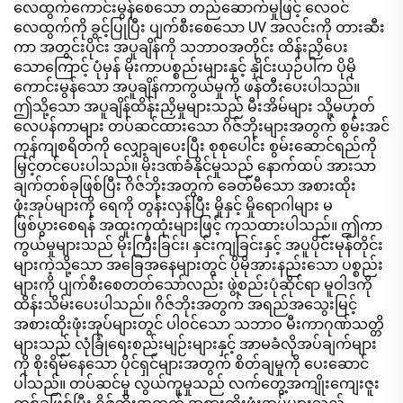
လေထွက်ကောင်းမွန်စေသော တည်ဆောက်မှုဖြင့် လေဝင်
လေထွက်ကို ခွင့်ပြုပြီး ပျက်စီးစေသော UV အလင်းကို တားဆီး
ကာ အတွင်းပိုင်း အပူချိန်ကို သဘာဝအတိုင်း ထိန်းညှိပေး
သောကြောင့် ပုံမှန် မိုးကာပစ္စည်းများနှင့် နှိုင်းယှဉ်ပါက ပိုမို
ကောင်းမွန်သော အပူချိန်ကာကွယ်မှုကို ဖန်တီးပေးပါသည်။
ဤသို့သော အပူချိန်ထိန်းညှိမှုများသည် မီးအိမ်များ သို့မဟုတ်
လေပန်ကာများ တပ်ဆင်ထားသော ဂိဇ်ဘိုးများအတွက် စွမ်းအင်
ကုန်ကျစရိတ်ကို လျှော့ချပေးပြီး စုစုပေါင်း စွမ်းဆောင်ရည်ကို
မြှင့်တင်ပေးပါသည်။ မိုးဒဏ်ခံနိုင်မှုသည် နောက်ထပ် အားသာ
ချက်တစ်ခုဖြစ်ပြီး ဂိဇ်ဘိုးအတွက် ခေတ်မီသော အစားထိုး
ဖုံးအုပ်များကို ရေကို တွန်းလှန်ပြီး မှိုနှင့် မှိုရောဂါများ မ
ဖြစ်ပွားစေရန် အထူးကုထုံးများဖြင့် ကုသထားပါသည်။ ဤကာ
ကွယ်မှုများသည် မိုးကြီးခြင်း၊ နှင်းကျခြင်းနှင့် အပူပိုင်းမုန်တိုင်း
များကဲ့သို့သော အခြေအနေများတွင် ပိုမိုအားနည်းသော ပစ္စည်း
များကို ပျက်စီးစေတတ်သော်လည်း ဖွဲ့စည်းပုံဆိုင်ရာ မူဝါဒကို
ထိန်းသိမ်းပေးပါသည်။ ဂိဇ်ဘိုးအတွက် အရည်အသွေးမြင့်
အစားထိုးဖုံးအုပ်များတွင် ပါဝင်သော သဘာဝ မီးကာဂုဏ်သတ္တိ
များသည် လုံခြုံရေးစည်းမျဉ်းများနှင့် အာမခံလိုအပ်ချက်များ
ကို စိုးရိမ်နေသော ပိုင်ရှင်များအတွက် စိတ်ချမှုကို ပေးဆောင်
ပါသည်။ တပ်ဆင်မှု လွယ်ကူမှုသည် လက်တွေ့အကျိုးကျေးဇူး