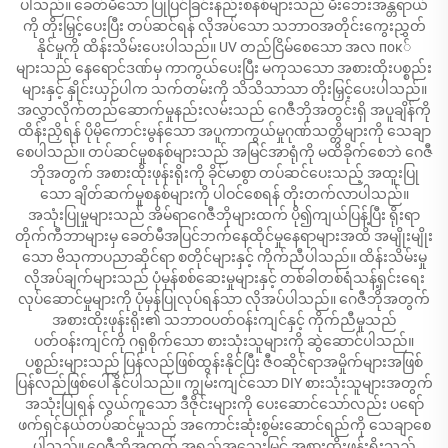
ပါသည်။ ခေတ်မီသော ပြုပြင်ခြင်းနည်းစနစ်များသည် မီးဘေးအန္တရာယ်
ကို တိုးမြှင့်ပေးပြီး တပ်ဆင်ရန် လိုအပ်သော သဘာဝအတိုင်းကွေးညွှတ်
နိုင်မှုကို ထိန်းသိမ်းပေးပါသည်။ UV တည်ငြိမ်စေသော အလ пок်
များသည် နေရောင်ဒဏ်မှ ကာကွယ်ပေးပြီး မကုသသော အစားထိုးပစ္စည်း
များနှင့် နှိုင်းယှဉ်ပါက သက်တမ်းကို သိသိသာသာ တိုးမြှင့်ပေးပါသည်။
အလွှာလိုက်တည်ဆောက်မှုနည်းလမ်းသည် ဂေဇီဘိုအတွင်းရှိ အပူချိန်ကို
ထိန်းညှိရန် ပိုမိုကောင်းမွန်သော အပူကာကွယ်မှုဂုဏ်သတ္တိများကို သေချာ
စေပါသည်။ တပ်ဆင်မှုစနစ်များသည် အမြင်အာရုံကို မထိခိုက်စေဘဲ ဂေဇီ
ဘိုအတွက် အစားထိုးဖုန်းရိုးကို ခိုင်မာစွာ တပ်ဆင်ပေးသည့် အထူးပြု
သော ချိတ်ဆက်မှုစနစ်များကို ပါဝင်စေရန် တိုးတက်လာပါသည်။
အသုံးပြုမှုများသည် အိမ်ရာဂေဇီဘိုများထက် ပို၍ကျယ်ပြန့်ပြီး ရိုးရာ
တိုက်ကီဘာများမှ ခေတ်မီအပြင်ဘက်နေထိုင်မှုနေရာများအထိ အမျိုးမျိုး
သော ဗိသုကာပညာဆိုင်ရာ စတိုင်များနှင့် ကိုက်ညီပါသည်။ ထိန်းသိမ်းမှု
လိုအပ်ချက်များသည် ပုံမှန်စစ်ဆေးမှုများနှင့် တစ်ခါတစ်ရံသန့်ရှင်းရေး
လုပ်ဆောင်မှုများကို ပုံမှန်ပြုလုပ်ရန်သာ လိုအပ်ပါသည်။ ဂေဇီဘိုအတွက်
အစားထိုးဖုန်းရိုး၏ သဘာဝပတ်ဝန်းကျင်နှင့် ကိုက်ညီမှုသည်
ပတ်ဝန်းကျင်ကို ဂရုစိုက်သော စားသုံးသူများကို ဆွဲဆောင်ပါသည်။
ပစ္စည်းများသည် ပြန်လည်ဖြစ်ထွန်းနိုင်ပြီး ဇီဝဆိုင်ရာအမှိုက်များအဖြစ်
ပြန်လည်ဖြစ်ပေါ်နိုင်ပါသည်။ ကျွမ်းကျင်သော DIY စားသုံးသူများအတွက်
အသုံးပြုရန် လွယ်ကူသော ဒီဇိုင်းများကို ပေးဆောင်သော်လည်း ပရော်
ဖက်ရှင်နယ်တပ်ဆင်မှုသည် အကောင်းဆုံးစွမ်းဆောင်ရည်ကို သေချာစေ
ပါသည်။ ဂေဇီဘိုအတွက် အရည်အသွေးမြင့် အစားထိုးဖုန်းရိုးသည်