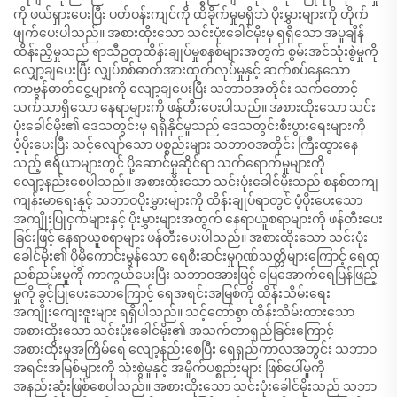
ကို ဖယ်ရှားပေးပြီး ပတ်ဝန်းကျင်ကို ထိခိုက်မှုမရှိဘဲ ပိုးမွှားများကို တိုက်
ဖျက်ပေးပါသည်။ အစားထိုးသော သင်းပုံးခေါင်မိုးမှ ရရှိသော အပူချိန်
ထိန်းညှိမှုသည် ရာသီဥတုထိန်းချုပ်မှုစနစ်များအတွက် စွမ်းအင်သုံးစွဲမှုကို
လျှော့ချပေးပြီး လျှပ်စစ်ဓာတ်အားထုတ်လုပ်မှုနှင့် ဆက်စပ်နေသော
ကာဗွန်ဓာတ်ငွေ့များကို လျော့ချပေးပြီး သဘာဝအတိုင်း သက်တောင့်
သက်သာရှိသော နေရာများကို ဖန်တီးပေးပါသည်။ အစားထိုးသော သင်း
ပုံးခေါင်မိုး၏ ဒေသတွင်းမှ ရရှိနိုင်မှုသည် ဒေသတွင်းစီးပွားရေးများကို
ပံ့ပိုးပေးပြီး သင့်လျော်သော ပစ္စည်းများ သဘာဝအတိုင်း ကြီးထွားနေ
သည့် ဧရိယာများတွင် ပို့ဆောင်မှုဆိုင်ရာ သက်ရောက်မှုများကို
လျော့နည်းစေပါသည်။ အစားထိုးသော သင်းပုံးခေါင်မိုးသည် စနစ်တကျ
ကျန်းမာရေးနှင့် သဘာဝပိုးမွှားများကို ထိန်းချုပ်ရာတွင် ပံ့ပိုးပေးသော
အကျိုးပြုငှက်များနှင့် ပိုးမွှားများအတွက် နေရာယူစရာများကို ဖန်တီးပေး
ခြင်းဖြင့် နေရာယူစရာများ ဖန်တီးပေးပါသည်။ အစားထိုးသော သင်းပုံး
ခေါင်မိုး၏ ပိုမိုကောင်းမွန်သော ရေစီးဆင်းမှုဂုဏ်သတ္တိများကြောင့် ရေထု
ညစ်ညမ်းမှုကို ကာကွယ်ပေးပြီး သဘာဝအားဖြင့် မြေအောက်ရေပြန်ဖြည့်
မှုကို ခွင့်ပြုပေးသောကြောင့် ရေအရင်းအမြစ်ကို ထိန်းသိမ်းရေး
အကျိုးကျေးဇူးများ ရရှိပါသည်။ သင့်တော်စွာ ထိန်းသိမ်းထားသော
အစားထိုးသော သင်းပုံးခေါင်မိုး၏ အသက်တာရှည်ခြင်းကြောင့်
အစားထိုးမှုအကြိမ်ရေ လျော့နည်းစေပြီး ရေရှည်ကာလအတွင်း သဘာဝ
အရင်းအမြစ်များကို သုံးစွဲမှုနှင့် အမှိုက်ပစ္စည်းများ ဖြစ်ပေါ်မှုကို
အနည်းဆုံးဖြစ်စေပါသည်။ အစားထိုးသော သင်းပုံးခေါင်မိုးသည် သဘာ