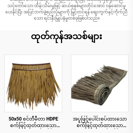
သင့်တော်သော ထိန်းသိမ်းမှုဖြင့် ဆယ်စုနှစ်များတိုင်အောင် ဝန်ဆောင်မှု
ပေးနိုင်ပြီး အပြင်ဘက်ဖွဲ့စည်းပုံများကို မြှင့်တင်ရန် စျေးကွက်နှင့်ကိုက်ညီ
သော ရင်းနှီးမြှုပ်နှံမှုတစ်ခုဖြစ်ပါသည်။
ထုတ်ကုန်အသစ်များ
50x50 စင်တီမီတာ HDPE
အပူဖြင့်ပေါင်းစပ်ထားသော
စက်ဖြင့်ထုတ်ထားသော
စက်ဖြင့်ထုတ်ထားသော
သဘာဝအလှဆင်ခေါင်းမိုး
သဘာဝအလှဆင်ခေါင်းမိုး