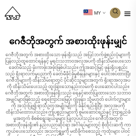
MY
ဂေဇီဘိုအတွက် အစားထိုးဖုန်းမျှင်
ဂေဇီဘိုအတွက် အစားထိုးသော ဖုန်းရိုးသည် အပြင်ဘက်ဖွဲ့စည်းပုံများကို
ပြန်လည်ထူထောင်ရန်နှင့် မူရင်းသဘာဝအလှအပကို ထိန်းသိမ်းပေးသော
ခေတ်မီသည့် မိုးကာဖုံးအဖုံးဖြစ်ပါသည်။ ဤအဆင့်မြင့် ဖုန်းရိုးပစ္စည်း
သည် ရိုးရာလက်မှုပညာကို ခေတ်မီခိုင်ခံ့မှုစံနှုန်းများနှင့် ပေါင်းစပ်ထားပြီး
ဂေဇီဘိုများကို ထိန်းသိမ်းရာတွင် ပိုင်ဆိုင်သူများအတွက် ရိုးရာအလှအပ
ကို ထိန်းသိမ်းပေးသည့် ထူးခြားသောနည်းလမ်းကို ပေးဆောင်ပါသည်။
ဂေဇီဘိုအတွက် အစားထိုးဖုန်းရိုးသည် ရေနှင့်ဓာတ်ပြုထားသော သဘာဝ
အမျှင်များဖြစ်သည့် ရေကြောင်းမြေပုံ၊ ဂျုံဖုန်း၊ သို့မဟုတ် ပေါက်လွှာများ
ကို အသုံးပြု၍ ရာသီဥတုအမျိုးမျိုးကို ခံနိုင်ရည်ရှိပြီး အလှအပကို
ထိန်းသိမ်းထားပါသည်။ ဤပစ္စည်းများကို စွမ်းဆောင်ရည်နှင့် ကြာရှည်ခံ
မှုအတွက် စိစစ်ရွေးချယ်မှုများ ပြုလုပ်ပါသည်။ ဂေဇီဘိုအတွက်
အစားထိုးဖုန်းရိုး၏ နည်းပညာဆိုင်ရာ အင်္ဂါရပ်များတွင် စိုထိုင်းဆကို ကာ
ကွယ်ပေးသော်လည်း အသက်ရှူမှုကို မထိခိုက်စေသည့် ကုထုံးများ ပါဝင်