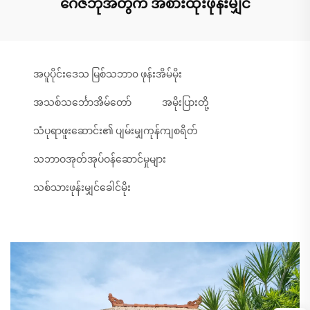
ဂေဇီဘိုအတွက် အစားထိုးဖုန်းမျှင်
အပူပိုင်းဒေသ မြစ်သဘာ၀ ဖုန်းအိမ်မိုး
အသစ်သင်္ဘောအိမ်တော်
အမိုးပြားတို့
သံပုရာဖူးဆောင်း၏ ပျမ်းမျှကုန်ကျစရိတ်
သဘာဝအုတ်အုပ်ဝန်ဆောင်မှုများ
သစ်သားဖုန်းမျှင်ခေါင်မိုး