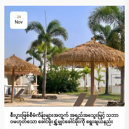
24
Nov
စီးပွားဖြစ်စီမံကိန်းများအတွက် အရည်အသွေးမြင့် သဘာ
ဝမဟုတ်သော ခေါင်မိုးရွှံ့မျှင်ခေါင်မိုးကို ရွေးချယ်နည်း