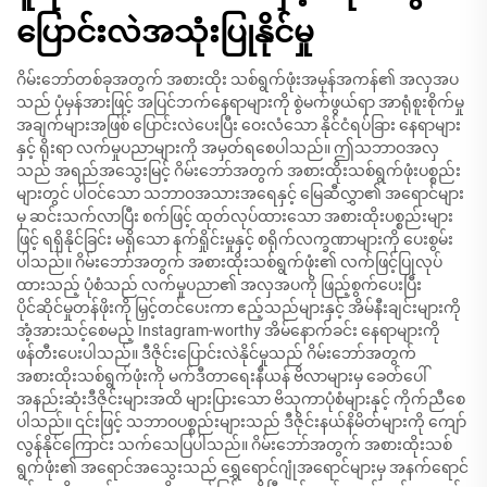
ပြောင်းလဲအသုံးပြုနိုင်မှု
ဂိမ်းဘော်တစ်ခုအတွက် အစားထိုး သစ်ရွက်ဖုံးအမှန်အကန်၏ အလှအပ
သည် ပုံမှန်အားဖြင့် အပြင်ဘက်နေရာများကို စွဲမက်ဖွယ်ရာ အာရုံစူးစိုက်မှု
အချက်များအဖြစ် ပြောင်းလဲပေးပြီး ဝေးလံသော နိုင်ငံရပ်ခြား နေရာများ
နှင့် ရိုးရာ လက်မှုပညာများကို အမှတ်ရစေပါသည်။ ဤသဘာဝအလှ
သည် အရည်အသွေးမြင့် ဂိမ်းဘော်အတွက် အစားထိုးသစ်ရွက်ဖုံးပစ္စည်း
များတွင် ပါဝင်သော သဘာဝအသားအရေနှင့် မြေဆီလွှာ၏ အရောင်များ
မှ ဆင်းသက်လာပြီး စက်ဖြင့် ထုတ်လုပ်ထားသော အစားထိုးပစ္စည်းများ
ဖြင့် ရရှိနိုင်ခြင်း မရှိသော နက်ရှိုင်းမှုနှင့် စရိုက်လက္ခဏာများကို ပေးစွမ်း
ပါသည်။ ဂိမ်းဘော်အတွက် အစားထိုးသစ်ရွက်ဖုံး၏ လက်ဖြင့်ပြုလုပ်
ထားသည့် ပုံစံသည် လက်မှုပညာ၏ အလှအပကို ဖြည့်စွက်ပေးပြီး
ပိုင်ဆိုင်မှုတန်ဖိုးကို မြှင့်တင်ပေးကာ ဧည့်သည်များနှင့် အိမ်နီးချင်းများကို
အံ့အားသင့်စေမည့် Instagram-worthy အိမ်နောက်ခင်း နေရာများကို
ဖန်တီးပေးပါသည်။ ဒီဇိုင်းပြောင်းလဲနိုင်မှုသည် ဂိမ်းဘော်အတွက်
အစားထိုးသစ်ရွက်ဖုံးကို မက်ဒီတာရေးနီယန် ဗိလာများမှ ခေတ်ပေါ်
အနည်းဆုံးဒီဇိုင်းများအထိ များပြားသော ဗိသုကာပုံစံများနှင့် ကိုက်ညီစေ
ပါသည်။ ၎င်းဖြင့် သဘာဝပစ္စည်းများသည် ဒီဇိုင်းနယ်နိမိတ်များကို ကျော်
လွန်နိုင်ကြောင်း သက်သေပြပါသည်။ ဂိမ်းဘော်အတွက် အစားထိုးသစ်
ရွက်ဖုံး၏ အရောင်အသွေးသည် ရွှေရောင်ဂျုံအရောင်များမှ အနက်ရောင်