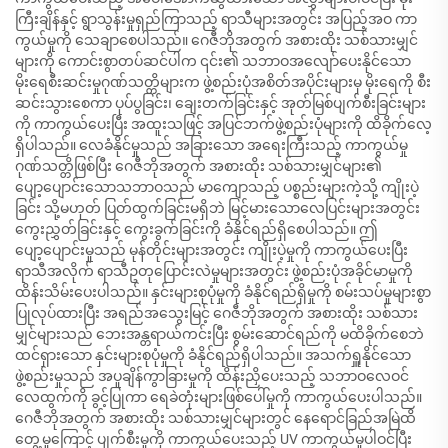
ကြီးချိန်နှင့် ရွာသွန်းမှုရှည်ကြာသည့် ရာသီများအတွင်း အပြည့်အဝ ကာ
ကွယ်မှုကို သေချာစေပါသည်။ ဂေဇီဘိုအတွက် အစားထိုး သစ်သားမျှင်
များကို ကောင်းစွာတပ်ဆင်ပါက ၎င်း၏ သဘာဝအလျော်ပေးနိုင်သော
မိုးရေစီးဆင်းမှုဂုဏ်သတ္တိများက ဖွဲ့စည်းပုံအစိတ်အပိုင်းများမှ မိုးရေကို စီး
ဆင်းသွားစေကာ ပုပ်ပွခြင်း၊ ချေးတက်ခြင်းနှင့် အုတ်မြစ်ပျက်စီးခြင်းများ
ကို ကာကွယ်ပေးပြီး အထူးသဖြင့် အပြင်ဘက်ဖွဲ့စည်းပုံများကို ထိခိုက်လေ့
ရှိပါသည်။ လေခံနိုင်မှုသည် အခြားသော အရေးကြီးသည့် ကာကွယ်မှု
ဂုဏ်သတ္တိဖြစ်ပြီး ဂေဇီဘိုအတွက် အစားထိုး သစ်သားမျှင်များ၏
ပျော့ပျောင်းသောသဘာဝသည် မာကျောသည့် ပစ္စည်းများကဲ့သို့ ကျိုးပဲ့
ခြင်း သို့မဟုတ် ပြတ်ထွက်ခြင်းမရှိဘဲ မြင့်မားသောလေပြင်းများအတွင်း
ကွေးညွှတ်ခြင်းနှင့် ကွေးခွက်ခြင်းကို ခံနိုင်ရည်ရှိစေပါသည်။ ဤ
ပျော့ပျောင်းမှုသည် မုန်တိုင်းများအတွင်း ကျိုးပဲ့မှုကို ကာကွယ်ပေးပြီး
ရာသီအလိုက် ရာသီဥတုပြောင်းလဲမှုများအတွင်း ဖွဲ့စည်းပုံအခိုင်မာမှုကို
ထိန်းသိမ်းပေးပါသည်။ နှင်းများစုပုံမှုကို ခံနိုင်ရည်ရှိမှုကို စမ်းသပ်မှုများစွာ
ပြုလုပ်ထားပြီး အရည်အသွေးမြင့် ဂေဇီဘိုအတွက် အစားထိုး သစ်သား
မျှင်များသည် ဘေးအန္တရာယ်ကင်းပြီး စွမ်းဆောင်ရည်ကို မထိခိုက်စေဘဲ
ထင်ရှားသော နှင်းများစုပုံမှုကို ခံနိုင်ရည်ရှိပါသည်။ အသက်ရှူနိုင်သော
ဖွဲ့စည်းမှုသည် အပူချိန်ကွာခြားမှုကို ထိန်းညှိပေးသည့် သဘာဝလေဝင်
လေထွက်ကို ခွင့်ပြုကာ ရေခဲတုံးများဖြစ်ပေါ်မှုကို ကာကွယ်ပေးပါသည်။
ဂေဇီဘိုအတွက် အစားထိုး သစ်သားမျှင်များတွင် နေရောင်ခြည်အမြဲထိ
တွေ့မှုကြောင့် ပျက်စီးမှုကို ကာကွယ်ပေးသည့် UV ကာကွယ်မှုပါဝင်ပြီး