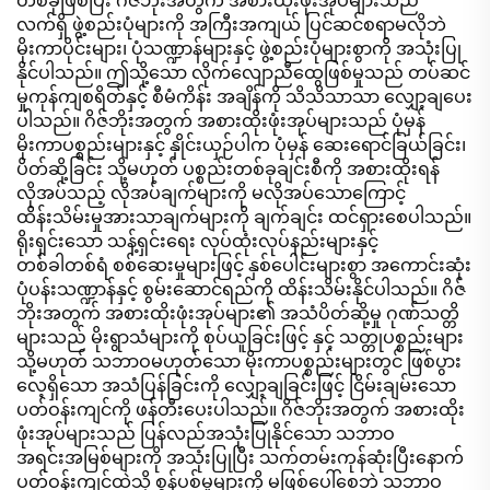
တစ်ခုဖြစ်ပြီး ဂိဇ်ဘိုးအတွက် အစားထိုးဖုံးအုပ်များသည်
လက်ရှိ ဖွဲ့စည်းပုံများကို အကြီးအကျယ် ပြင်ဆင်စရာမလိုဘဲ
မိုးကာပိုင်းများ၊ ပုံသဏ္ဍာန်များနှင့် ဖွဲ့စည်းပုံများစွာကို အသုံးပြု
နိုင်ပါသည်။ ဤသို့သော လိုက်လျောညီထွေဖြစ်မှုသည် တပ်ဆင်
မှုကုန်ကျစရိတ်နှင့် စီမံကိန်း အချိန်ကို သိသိသာသာ လျှော့ချပေး
ပါသည်။ ဂိဇ်ဘိုးအတွက် အစားထိုးဖုံးအုပ်များသည် ပုံမှန်
မိုးကာပစ္စည်းများနှင့် နှိုင်းယှဉ်ပါက ပုံမှန် ဆေးရောင်ခြယ်ခြင်း၊
ပိတ်ဆို့ခြင်း သို့မဟုတ် ပစ္စည်းတစ်ခုချင်းစီကို အစားထိုးရန်
လိုအပ်သည့် လိုအပ်ချက်များကို မလိုအပ်သောကြောင့်
ထိန်းသိမ်းမှုအားသာချက်များကို ချက်ချင်း ထင်ရှားစေပါသည်။
ရိုးရှင်းသော သန့်ရှင်းရေး လုပ်ထုံးလုပ်နည်းများနှင့်
တစ်ခါတစ်ရံ စစ်ဆေးမှုများဖြင့် နှစ်ပေါင်းများစွာ အကောင်းဆုံး
ပုံပန်းသဏ္ဍာန်နှင့် စွမ်းဆောင်ရည်ကို ထိန်းသိမ်းနိုင်ပါသည်။ ဂိဇ်
ဘိုးအတွက် အစားထိုးဖုံးအုပ်များ၏ အသံပိတ်ဆို့မှု ဂုဏ်သတ္တိ
များသည် မိုးရွာသံများကို စုပ်ယူခြင်းဖြင့် နှင့် သတ္တုပစ္စည်းများ
သို့မဟုတ် သဘာဝမဟုတ်သော မိုးကာပစ္စည်းများတွင် ဖြစ်ပွား
လေ့ရှိသော အသံပြန်ခြင်းကို လျှော့ချခြင်းဖြင့် ငြိမ်းချမ်းသော
ပတ်ဝန်းကျင်ကို ဖန်တီးပေးပါသည်။ ဂိဇ်ဘိုးအတွက် အစားထိုး
ဖုံးအုပ်များသည် ပြန်လည်အသုံးပြုနိုင်သော သဘာဝ
အရင်းအမြစ်များကို အသုံးပြုပြီး သက်တမ်းကုန်ဆုံးပြီးနောက်
ပတ်ဝန်းကျင်ထဲသို့ စွန့်ပစ်မှုများကို မဖြစ်ပေါ်စေဘဲ သဘာဝ