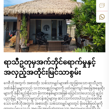
ရာသီဥတုမှအက်ဘိုင်ရောက်မှုနှင့်
အလှည့်အတိုင်းမြင်သာစွမ်း
ဂေဇီဘိုအတွက် အစားထိုး သစ်သားမျှင်များ၏ ထူးခြားသော ရာသီဥတု
ဒဏ်ခံနိုင်မှုများသည် သဘာဝပစ္စည်းများကို ပတ်ဝန်းကျင်အခြေအနေဆိုး
များကို ခံနိုင်ရည်ရှိသော မိုးကာစနစ်များအဖြစ် ပြောင်းလဲပေးသည့် နည်း
ပညာမြင့် ထုတ်လုပ်မှုလုပ်ငန်းစဉ်များမှ ဆင်းသက်လာပါသည်။ ခေတ်မီ
သော ဂေဇီဘိုအတွက် အစားထိုး သစ်သားမျှင်များတွင် မိုးရေစိမ့်ဝင်မှုကို
ကာကွယ်ပေးသည့် အပေါ်အောက်ဆွဲထားသော အလွှာများပါဝင်ပြီး မိုး