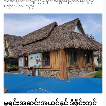
အင်အားရှိသော လေများနှင့် မိုးရာသီအခြေအနေများကို ခံနိုင်ရည်ရှိ
ကြောင်း ပြသပါသည်။
မူရင်းအဆင်းအယင်နှင့် ဒီဇိုင်းတွင်