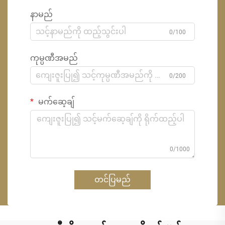
နာမည်
0/100
ကုမ္ပဏီအမည်
0/200
မက်ဆေ့ချ်
0/1000
တင်ပြမည်