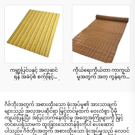
ပြား၊ ၁၅ နှစ်အထိ ယူဗီ
ပြား ၅၀ စင်တီမီတာ x ၃
ခံနိုင်ရည်ရှိသော ပူပြင်းသော
မီတာ၊ မီးခံနိုင်ရည်ပိုမို
ဒေသရှိ အပန်းဖြေစခန်းများ
ကောင်းမွန်ခြင်း
အတွက်
ကမ္ဘာ့ပြင်ပနှင့် အလှဆင်
ကိုယ်ရေးကိုယ်တာ ကာကွယ်
ရန် အခဲပုံစံ စက်ဖြင့်
မှုအတွက် အတု ကွန်ရက်
ထုတ်ထားသော ထန်းကောင်း
စည်းရိုး cu roll 1.8x10 မီတာ
ပြားများ 15x90 စင်တီမီတာ
ဂိဇ်ဘိုးအတွက် အစားထိုးသော ဖုံးအုပ်မှု၏ အားသာချက်
များသည် အလှအပဆိုင်ရာ မြှင့်တင်မှုထက် ဝေးလံစွာ ပိုမို
ကျယ်ပြန့်ပြီး အပြင်ဘက်နေထိုင်မှု အတွေ့အကြုံများကို မြှင့်
တင်ပေးရုံသာမက ထူးခြားသောတန်ဖိုးကိုပါ ပေးဆောင်
ပါသည်။ ဂိဇ်ဘိုးအတွက် အစားထိုးသော ဖုံးအုပ်မှုသည် လေဝင်