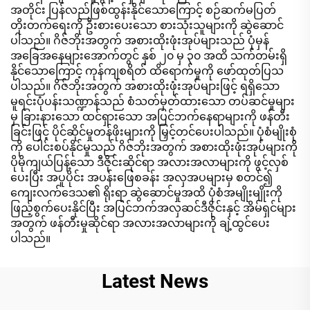
အတိုင်း ပြန်လည်ဖြစ်ထွန်းနိုင်သောကြောင့် စဉ်ဆက်မပြတ်
တိုးတက်ရေးကို ဦးစားပေးသော စားသုံးသူများကို ဆွဲဆောင်
ပါသည်။ ဂိဇ်ဘိုးအတွက် အစားထိုးဖုံးအုပ်များသည် ပုံမှန်
အခြေအနေများအောက်တွင် နှစ် ၂၀ မှ ၃၀ အထိ သက်တမ်းရှိ
နိုင်သောကြောင့် ကုန်ကျစရိတ် ထိရောက်မှုကို ဖော်ထုတ်ပြသ
ပါသည်။ ဂိဇ်ဘိုးအတွက် အစားထိုးဖုံးအုပ်များဖြင့် ရရှိသော
မူရင်းပုံပန်းသဏ္ဍာန်သည် စံသတ်မှတ်ထားသော တပ်ဆင်မှုများ
မှ ခြားနားသော ထင်ရှားသော အပြင်ဘက်နေရာများကို ဖန်တီး
ခြင်းဖြင့် ပိုင်ဆိုင်မှုတန်ဖိုးများကို မြှင့်တင်ပေးပါသည်။ ပုံစံမျိုးစုံ
ကို ပေါင်းစပ်နိုင်မှုသည် ဂိဇ်ဘိုးအတွက် အစားထိုးဖုံးအုပ်များကို
ပိုမိုကျယ်ပြန့်သော ဒီဇိုင်းဆိုင်ရာ အလားအလာများကို ဖွင့်လှစ်
ပေးပြီး အပူပိုင်း အပန်းဖြေစခန်း အလှအပများမှ စတင်၍
ကျေးလက်ဒေသ၏ ရိုးရာ ဆွဲဆောင်မှုအထိ ပုံစံအမျိုးမျိုးကို
ဖြည့်စွက်ပေးနိုင်ပြီး အပြင်ဘက်အလှဆင်ဒီဇိုင်းနှင့် အိမ်ရှင်များ
အတွက် ဖန်တီးမှုဆိုင်ရာ အလားအလာများကို ချဲ့ထွင်ပေး
ပါသည်။
Latest News