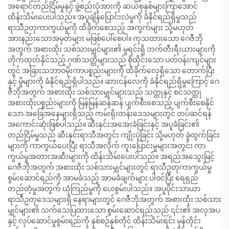
အရောင်တည်ငြိမ်မှုနှင့် ဖွဲ့စည်းပုံအားကို ဆယ်စုနှစ်များကြာအောင်
ထိန်းသိမ်းပေးပါသည်။ အပူချိန်ပြောင်းလဲမှုကို ခံနိုင်ရည်ရှိမှုသည်
ရာသီဥတုကာကွယ်မှုကို ထိခိုက်စေသည့် အကွက်များ သို့မဟုတ်
အားနည်းသောအမှတ်များ မဖြစ်ပေါ်စေပါ။ ကုသထားသော ဂေဇီဘို
အတွက် အစားထိုး သစ်သားမျှင်များ၏ မူရင်းရှိ ဘက်တီးရီးယားများကို
တိုက်ထုတ်နိုင်သည့် ဂုဏ်သတ္တိများသည် စိုထိုင်းသော ပတ်ဝန်းကျင်များ
တွင် အခြားသဘာဝမိုးကာပစ္စည်းများကို ထိခိုက်လေ့ရှိသော တောက်ပြီး
နှင့် မှိုများကို ခံနိုင်ရည်ရှိပါသည်။ ဆားငန်လေကို ခံနိုင်ရည်ရှိမှုကြောင့် ဂေ
ဇီဘိုအတွက် အစားထိုး သစ်သားမျှင်များသည် သတ္တုနှင့် စင်သတ္တု
အစားထိုးပစ္စည်းများကို မြန်မြန်ဆန်ဆန် ပျက်စီးစေသည့် ပျက်စီးစေနိုင်
သော အခြေအနေများရှိသည့် ကမ်းရိုးတန်းဒေသများတွင် တပ်ဆင်ရန်
အကောင်းဆုံးဖြစ်ပါသည်။ ဆီးနှင်းအအေးခံခြင်းနှင့် အပူခံခြင်း၏
တည်ငြိမ်မှုသည် ဆီးနှင်းရာသီအတွင်း ကျိုးပဲ့ခြင်း သို့မဟုတ် ခွဲထွက်ခြင်း
များကို ကာကွယ်ပေးပြီး ရာသီအလိုက် ကူးပြောင်းမှုများအတွင်း ကာ
ကွယ်မှုအတားအဆီးများကို ထိန်းသိမ်းပေးပါသည်။ အရည်အသွေးမြင့်
ဂေဇီဘိုအတွက် အစားထိုး သစ်သားမျှင်များတွင် ရာသီဥတုကာကွယ်မှု
စွမ်းဆောင်ရည်ကို အာမခံသည့် အာမခံချက်များ ပါဝင်ပြီး ရေရှည်
တည်တံ့မှုအတွက် ယုံကြည်မှုကို ပေးစွမ်းပါသည်။ အပူပိုင်းသာယာ
ရာသီဥတုဒေသများရှိ နေရာများတွင် ဂေဇီဘိုအတွက် အစားထိုး သစ်သား
မျှင်များ၏ သက်သေပြထားသော စွမ်းဆောင်ရည်သည် ၎င်း၏ အလှအပ
နှင့် လုပ်ဆောင်မှုစွမ်းရည်ကို နှစ်စဉ်နှစ်တိုင် ထိန်းသိမ်းရင်း မုန်တိုင်း