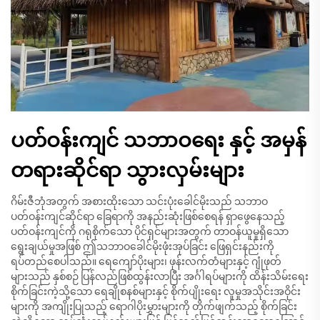
ပတ်ဝန်းကျင် သဘာဝရေး နှင့် အမှန်
တရားဆိုင်ရာ သွားလှမ်းများ
ဂိမ်းဇီဘုံအတွက် အစားထိုးသော သင်းပုံးခေါင်မိုးသည် သဘာဝ
ပတ်ဝန်းကျင်ဆိုင်ရာ ခြေရာကို အနည်းဆုံးဖြစ်စေရန် ရှာဖွေနေသည့်
ပတ်ဝန်းကျင်ကို ဂရုစိုက်သော ပိုင်ရှင်များအတွက် တာဝန်ယူမှုရှိသော
ရွေးချယ်မှုအဖြစ် ဤသဘာဝခေါင်မိုးဖုံးအုပ်ခြင်း ဖြေရှင်းနည်းကို
ရပ်တည်စေပါသည်။ ရေကျော်ပိုးများ၊ ဖုန်းလက်တံများနှင့် ဂျုံဖုတ်
များသည် နှစ်စဉ် ပြန်လည်ဖြစ်ထွန်းလာပြီး အင်္ဂါရပ်များကို ထိန်းသိမ်းရေး
စိုက်ခြင်းကဲ့သို့သော ရေချိုစနစ်များနှင့် စိုက်ပျိုးရေး လူမှုအသိုင်းအဝိုင်း
များကို အကျိုးပြုသည့် ရောဂါပိုးမွှားများကို တိုက်ဖျက်သည့် စိုက်ခြင်း