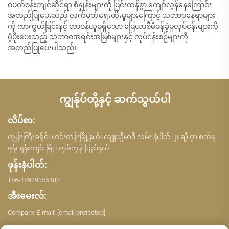
ဝပတ်ဝန်းကျင်ဆိုင်ရာ စံနှုန်းများကို ပြင်းထန်စွာ ကျော်လွန်နေကြောင်း
အတည်ပြုပေးသည့် လက်မှတ်ရေးထိုးမှုများကြောင့် သဘာဝနေရာများ
ကို ကာကွယ်ခြင်းနှင့် တာဝန်ယူမှုရှိသော မြေယာစီမံခန့်ခွဲမှုလုပ်ငန်းများကို
ပံ့ပိုးပေးသည့် သဘာဝအရင်းအမြစ်များနှင့် လုပ်ငန်းစဉ်များကို
အတည်ပြုပေးပါသည်။
ကျွန်ုပ်တို့နှင့် ဆက်သွယ်ပါ
လိပ်စာ:
ကျွန်းကြီးခရိုင်၊ ဟင်းကန်းမြို့နယ်၊ လျူယွီမာဒီ လမ်း နံပါတ် ၂၊ ချီဟွာ စက်မှု
ဇုန်၊ ရှန်းကျင်းမြို့၊ ကွမ်တုန်းပြည်နယ်
ဖုန်းနံပါတ်:
+86-18929355182
အီးမေးလ်:
Company E-mail:
[email protected]