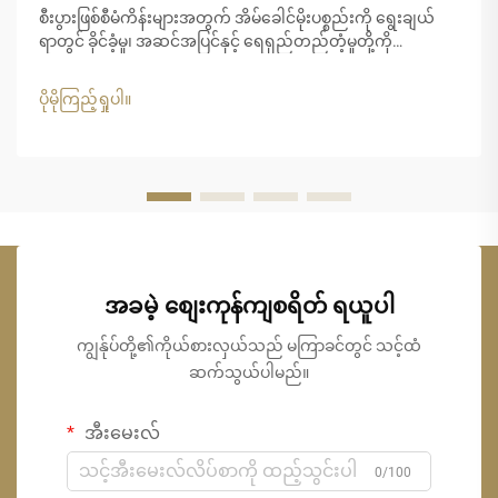
စီးပွားဖြစ်စီမံကိန်းများအတွက် အိမ်ခေါင်မိုးပစ္စည်းကို ရွေးချယ်
ရာတွင် ခိုင်ခံ့မှု၊ အဆင်အပြင်နှင့် ရေရှည်တည်တံ့မှုတို့ကို
ဂရုတစိုက်စဉ်းစားရန် လိုအပ်ပါသည်။ မူရင်းသဘာဝသာမောင်း၏
အသွေးအရောင်ကို ရရှိလိုသော စီးပွားရေးလုပ်ငန်းများအတွက်
ပိုမိုကြည့်ရှုပါ။
သာမောင်းလုံအိမ်ခေါင်မိုးသည် စံပြဖြစ်သော အဖြေရှာဖွေမှုတစ်ခု
ဖြစ်ပါသည်။
အခမဲ့ စျေးကုန်ကျစရိတ် ရယူပါ
ကျွန်ုပ်တို့၏ကိုယ်စားလှယ်သည် မကြာခင်တွင် သင့်ထံ
ဆက်သွယ်ပါမည်။
အီးမေးလ်
0/100