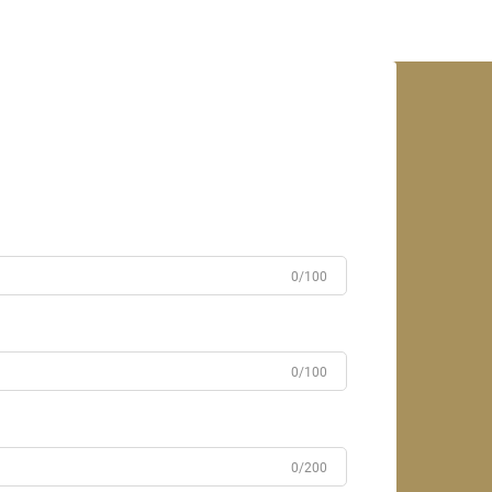
ကောင်းမွန်သော အသွင်ကို ရယူလာနေ
ပါသည်...
0/100
0/100
0/200