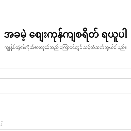
အခမဲ့ စျေးကုန်ကျစရိတ် ရယူပါ
ကျွန်ုပ်တို့၏ကိုယ်စားလှယ်သည် မကြာခင်တွင် သင့်ထံဆက်သွယ်ပါမည်။