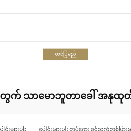
တင်ပြမည်
တွက် သာမောဘူတာခေါ် အနုထုတ်
ေါင်းများပါး
ပေါင်းများပါး တုပ်ကွေး စင်သက်တစ်ပြားမ