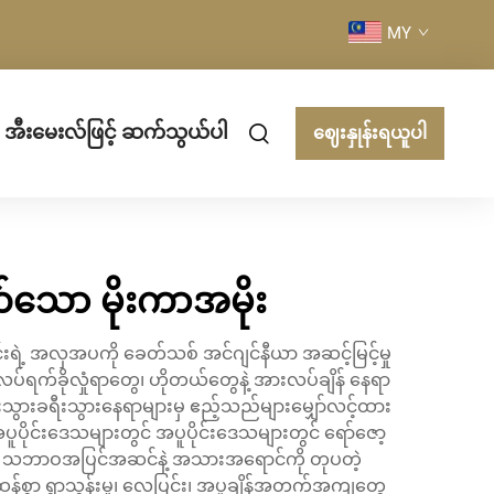
MY
အီးမေးလ်ဖြင့် ဆက်သွယ်ပါ
ဈေးနှုန်းရယူပါ
သော မိုးကာအမိုး
းရဲ့ အလှအပကို ခေတ်သစ် အင်ဂျင်နီယာ အဆင့်မြင့်မှု
်ရက်ခိုလှုံရာတွေ၊ ဟိုတယ်တွေနဲ့ အားလပ်ချိန် နေရာ
းသွားခရီးသွားနေရာများမှ ဧည့်သည်များမျှော်လင့်ထား
ပိုင်းဒေသများတွင် အပူပိုင်းဒေသများတွင် ရော်ဇော့
ရဲ့ သဘာဝအပြင်အဆင်နဲ့ အသားအရောင်ကို တုပတဲ့
ထန်စွာ ရွာသွန်းမှု၊ လေပြင်း၊ အပူချိန်အတက်အကျတွေ