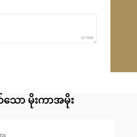
0/1000
သော မိုးကာအမိုး
ျား