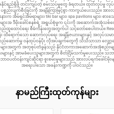
်ရည်ရှိဖို့ တင်းကျပ်တဲ့ စမ်းသပ်မှုတွေ ခံရတယ်။ ထုတ်လုပ်မှု လုပ်င
ှင့် ပစ္စည်းပျက်စီးခြင်းကို အချိန်ကြာမြင့်စွာ ကာကွယ်ပေးသည်။
က အိမ်ရှင်အိမ်ရာများ၊ tiki bar များ၊ spa pavilions များ၊ စားသေ
အ ဒီမိုးခေါင်စနစ်ရဲ့ အရွယ်စုံမှုက ၎င်းကို အဆောက်အအုံသစ်တွ
ဲ့ ပြန်လည်ထူထောင်ရေး စီမံကိန်းတွေအတွက်ပါ သင့်တော်စေပါတယ်။ Reso
င်ပြီး ထိရောက်သော ဆောက်လုပ်ရေး အချိန်ဇယားများနှင့် အလုပ်သမား
ောက်မှု ဝန်ထုပ်ဝန်ပိုး လိုအပ်ချက်တွေကို သိသိသာသာ လျှော့ချပေးပြီ
ုးများအတွက် အတုစုပ်တံခွန်သည် နိုင်ငံတကာအဆောက်အအုံစည်းမျဉ်းမျာ
ကိန်းများနှင့် အာမခံပေးသူများအတွက် စိတ်ငြိမ်သက်မှုပေးသည်။ သဘာ
ဘာဝပတ်ဝန်းကျင်ဆိုင်ရာ စူးစမ်းမှုများသည် အားလပ်ရက်ခေါင်မိုးမျာ
အရေးပါသော အခန်းကဏ္ဍကို ပါဝင်သည်။
နာမည်ကြီးထုတ်ကုန်များ