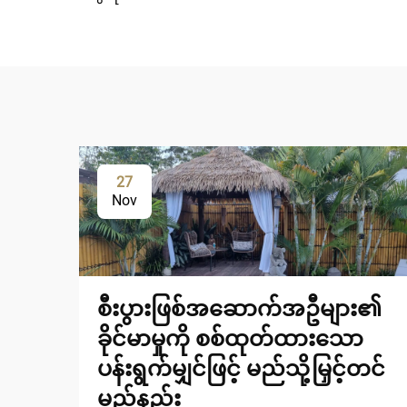
27
Nov
စီးပွားဖြစ်အဆောက်အဦများ၏
ခိုင်မာမှုကို စစ်ထုတ်ထားသော
ပန်းရွက်မျှင်ဖြင့် မည်သို့မြှင့်တင်
မည်နည်း