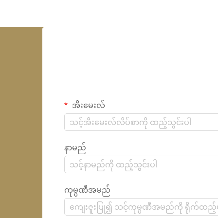
အီးမေးလ်
နာမည်
ကုမ္ပဏီအမည်