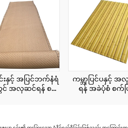
းနှင့် အပြင်ဘက်နံရံ
ကမ္ဘာ့ပြင်ပနှင့် အ
တွင် အလှဆင်ရန် စက်
ရန် အခဲပုံစံ စက်ဖြ
့်ထုတ်ထားသော ထန်း
ထုတ်ထားသော ထ
ကောင်းများ
ကောင်းပြားများ 1
စင်တီမီတာ
ူးမှာ ၎င်း၏ ထူးခြားသော ခံနိုင်ရည်ရှိခြင်းဖြစ်သည်၊ အကြောင်းက သဘာဝနံ