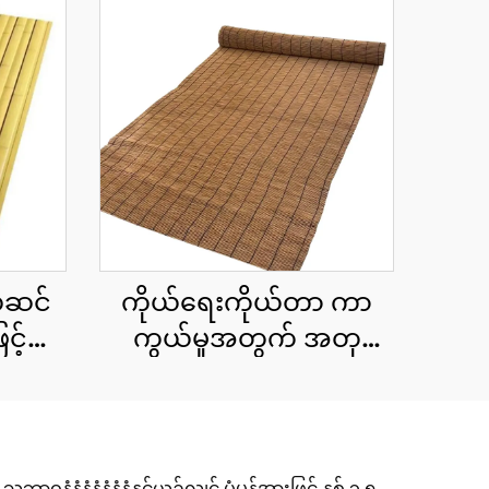
လှဆင်
ကိုယ်ရေးကိုယ်တာ ကာ
င့်
ကွယ်မှုအတွက် အတု
န်း
ကွန်ရက်စည်းရိုး cu roll
5x90
1.8x10 မီတာ
နံနံနံနံနံနံနှင့်ယှဉ်လျှင် ပုံမှန်အားဖြင့် နှစ် ၃-၅