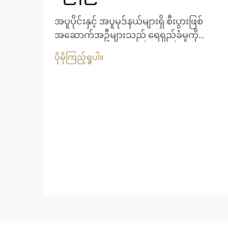
အပူပိုင်းနှင့် အပူမုဒ်နယ်များရှိ စီးပွားဖြစ်
အဆောက်အဦများသည် ရေရှည်ခံမှုကို
သေချာစေရန်အတွက် အလှအပကို
ပိုမိုကြည့်ရှုပါ။
ထိန်းသိမ်းရာတွင် ထူးခြားသော စိန်ခေါ်မှုများ
ကို ရင်ဆိုင်နေရပါသည်။ ပြင်းထန်သော UV...