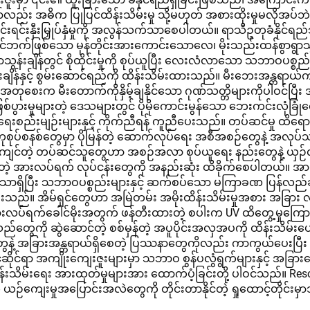
ာ်လည်း အဓိက ပြုပြင်ထိန်းသိမ်းမှု သို့မဟုတ် အစားထိုးမှုမလိုအပ်
ရင်းနှီးမြှုပ်နှံမှုကို အလွန်သက်သာစေပါတယ်။ ရာသီဥတုခံနိုင
က်ဖြစ်သော မုန်တိုင်းအားကောင်းသောလေ၊ မိုးသည်းထန်စွာရွာသွန်
ာသွန်းချိန်တွင် စိုထိုင်းမှုကို စုပ်ယူပြီး လေးလံလာသော သဘာဝပစ
ျိန်နှင့် စွမ်းဆောင်ရည်ကို ထိန်းသိမ်းထားသည်။ မီးဘေးအန္တရာယ
စေးက မီးတောက်ကိုနှိမ့်ချနိုင်သော ဂုဏ်သတ္တိများကိုပါဝင်ပြီး
ားမှုများတဲ့ ဒေသများတွင် ပိုမိုကောင်းမွန်သော ဘေးကင်းလုံခြုံရေ
ပ်ရေးစည်းမျဉ်းများနှင့် ကိုက်ညီရန် ကူညီပေးသည်။ တပ်ဆင်မှု ထိ
စ်တွေမှာ ပိုမြန်တဲ့ ဆောက်လုပ်ရေး အစီအစဉ်တွေနဲ့ အလုပ်သမားကုန်
ကျင်တဲ့ တပ်ဆင်သူတွေဟာ အစဉ်အလာ စုပ်ယူရေး နည်းတွေနဲ့ ယှဉ်လိုက်ရ
တဲ့ အားလပ်ရက် လုပ်ငန်းတွေကို အနည်းဆုံး ထိခိုက်စေပါတယ်။ အားလပ
ရှိပြီး သဘာဝပစ္စည်းများနှင့် ဆက်စပ်သော မကြာခဏ ပြန်လည်ချို
ေးသည်။ အိမ်ရှင်တွေဟာ အမြဲတမ်း အမိုးထိန်းသိမ်းမှုအစား အခြား လု
်ရက်ခေါင်မိုးအတွက် ဖန်တီးထားတဲ့ စပါးက UV ထိတွေ့မှုကြောင့် မှိန်
 ဧည့်သည်တွေကို ဆွဲဆောင်တဲ့ စစ်မှန်တဲ့ အပူပိုင်းအလှအပကို ထိန
်တွေနဲ့ အခြားအန္တရာယ်ရှိစေတဲ့ ပြဿနာတွေကိုလည်း ကာကွယ်ပေးပြီး 
ုင်ရာ အကျိုးကျေးဇူးများမှာ သဘာဝ စွန်ပလွံရွက်များနှင့် အခြားသေ
ထိန်းသိမ်းရေး အားထုတ်မှုများအား ထောက်ပံ့ခြင်းတို့ ပါဝင်သည်။
ယဉ်ကျေးမှုအပြောင်းအလဲတွေကို တိုင်းတာနိုင်တဲ့ ရှုထောင့်တိုင်းမ