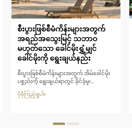
စီးပွားဖြစ်စီမံကိန်းများအတွက်
အရည်အသွေးမြင့် သဘာဝ
မဟုတ်သော ခေါင်မိုးရွှံ့မျှင်
ခေါင်မိုးကို ရွေးချယ်နည်း
စီးပွားဖြစ်စီမံကိန်းများအတွက် အိမ်ခေါင်မိုး
ပစ္စည်းကို ရွေးချယ်ရာတွင် ခိုင်ခံ့မှု၊
အဆင်အပြင်နှင့် ရေရှည်တည်တံ့မှုတို့ကို
ပိုမိုကြည့်ရှုပါ။
ဂရုတစိုက်စဉ်းစားရန် လိုအပ်ပါသည်။ မူရင်း
သဘာဝသာမောင်း၏ အသွေးအရောင်ကို ရရှိ
လိုသော စီးပွားရေးလုပ်ငန်းများအတွက် သာ
မောင်းလုံအိမ်ခေါင်မိုးသည် စံပြဖြစ်သော
အဖြေရှာဖွေမှုတစ်ခုဖြစ်ပါသည်။