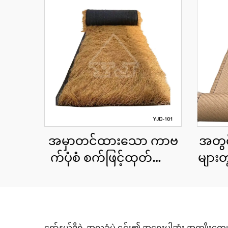
အမှာတင်ထားသော ကာဗ
အတွင်
က်ပုံစံ စက်ဖြင့်ထုတ်ထား
များ
သော သဘာဝအလှဆင်
ဖြင
ခေါင်းမိုး cu roll 1x15
မီတာ အကျယ်၊ အမြန်တပ်
ဆင်နိုင်ရန်
ရော်နယ်ဒိုရဲ့ အလှူခံပွဲ ၎င်း၏ အရေးပါဆုံး အကျိုးကျေးဇ