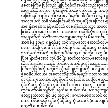
နှစ်တစ်ကြိမ် ပြန်လည်ပြုပြင်ရန်လိုအပ်နိုင်သည်ဆိုသေ
အမျှ သိသိသာသာ ကုန်ကျစရိတ်သက်သာစေပြီး အစပိုင်း
အဖြစ် ရပ်တည်သည်၊ အားလပ်ရက်ခေါင်မိုးက ဆန့်ကျင်ဘ
အလှအပကို ထိခိုက်စေခြင်းမရှိဘဲ အပူချိန်အပြောင်း ရွ
အခြေအနေများနှင့်မဆိုင်ဘဲ တစ်ချိန်တည်းတွင် အလေးခ
ဖြစ်သည်၊ အကြောင်းက အားလပ်ရက်ခေါင်မိုးအတွက် အတု
အန္တရာယ်ကို သိသိသာသာလျော့စေသည်။ မီးလောင်မှုဖြစ်ပွ
အာမခံနှုန်းများရရှိရန်နှင့် တင်းကျပ်သော ဆောက်လု
တယ်၊ အကြောင်းက အားလပ်ရက်ခေါင်မိုးအတွက် အတုစုပ်စန
သတ်မှတ်ထားတဲ့ အစိတ်အပိုင်းတွေ ပါဝင်လို့ပါ။ ကျွမ်း
ပြီးမြောက်အောင် လုပ်နိုင်ပြီး ဆက်လက်လုပ်ဆောင်နေ
လိုအပ်ချက်များသည် သက်တမ်းတစ်ခုလုံး အနည်းဆုံးသာ
ပြင်ဆင်ခြင်းတို့အတွက် လိုအပ်ချက်များကို ဖယ်ရှားပ
ခွဲဝေနိုင်ပါတယ်။ အရောင်ထိန်းသိမ်းမှုနည်းပညာက အားလပ
စွာ ၎င်းရဲ့တောက်ပတဲ့ပုံရိပ်ကို ထိန်းသိမ်းပေးပြီး
စုပ်တံတွေကို ပုံမှန် ကူးစက်တဲ့ အင်းဆက်တွေ၊ ကြွက
တွင်းပတ်ဝန်းကျင်ကို ဖန်တီးပေးပါတယ်။ ပတ်ဝန်းကျင်ဆိ
လျော့နည်းလာခြင်းနှင့် အပူပိုင်း ဂေဟစနစ်များတွင် 
ဆောက်လုပ်ရေး လုပ်ကိုင်ပုံတွေကို ထောက်ပံ့ပေးလျက် 
တွေကို ပေးပါတယ်။