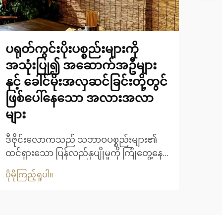
ပရုတ်ကွင်းပိုးပစ္စည်းများကို
ရက်
အသုံးပြု၍ အဆောက်အဦများ
သော
နှင့် ခေါင်မိုးအလှဆင်ခြင်းတို့တွင်
ထိန
ဖြစ်ပေါ်နေသော အလားအလာ
ရက်
များ
လက်ရ
အလွန
ဒီဇိုင်းလောကသည် သဘာဝပစ္စည်းများ၏
ပိုမို
အဖြစ
ထင်ရှားသော ပြန်လည်နုပျိုမှုကို ကြုံတွေ့နေရ
နှင့်
ပြီး ရက်တန်းပစ္စည်းများသည် ခေတ်မီသော
ပေါင
ပိုမိုကြည့်ရှုပါ။
ဆီးကန့်များနှင့် အဆောက်အဦပုံစံများတွင်
ပစ္စ
အဓိကအားဖြင့် ထင်ရှားလာနေပါသည်။ ဤ
ပြန်လည်နုပျိုမှုသည် အလှအပဆိုင်ရာ
နှစ်သက်မှုများကို ကျော်လွန်၍ ပိုမို