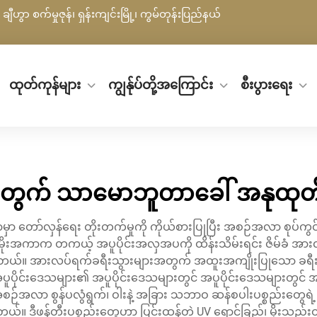
ချီဟွာ စက်မှုဇုန်၊ ရှန်းကျင်းမြို့၊ ကွမ်တုန်းပြည်နယ်
ထုတ်ကုန်များ
ကျွန်ုပ်တို့အကြောင်း
စီးပွားရေး
တွက် သာမောဘူတာခေါ် အနုထုတ်
ာ တော်လှန်ရေး တိုးတက်မှုကို ကိုယ်စားပြုပြီး အစဉ်အလာ စုပ်ကွင်
မိုးအကာက တကယ့် အပူပိုင်းအလှအပကို ထိန်းသိမ်းရင်း ဇိမ်ခံ အားလပ
းလဲစေခဲ့တယ်။ အားလပ်ရက်ခရီးသွားများအတွက် အထူးအကျိုးပြုသော ခရီ
ူပိုင်းဒေသများ၏ အပူပိုင်းဒေသများတွင် အပူပိုင်းဒေသများတွင် အပူ
စဉ်အလာ စွန်ပလွံရွက်၊ ဝါးနဲ့ အခြား သဘာဝ ဆန်စပါးပစ္စည်းတွေ
ါတယ်။ ဒီဖန်တီးပစ္စည်းတွေဟာ ပြင်းထန်တဲ့ UV ရောင်ခြည်၊ မိုးသည်း