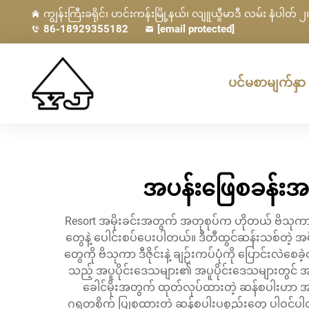
ကျွန်းကြီးခရိုင်၊ ဟင်းကန်းမြို့နယ်၊ လျူယွီမာဒီ လမ်း နံပါတ် ၂၊ 
86-18929355182
[email protected]
ပင်မစာမျက်နှာ
အပန်းဖြေစခန်းအ
Resort အမိုးခင်းအတွက် အတုစုပ်က ဟိုတယ် ဗိသုကာမှ
တွေနဲ့ ပေါင်းစပ်ပေးပါတယ်။ ဒီတီထွင်ဆန်းသစ်တဲ့ အ
တွေကို ဗိသုကာ ဒီဇိုင်းနဲ့ ချဉ်းကပ်ပုံကို ပြောင်
သည့် အပူပိုင်းဒေသများ၏ အပူပိုင်းဒေသများတွင် အပ
ခေါင်မိုးအတွက် ထုတ်လုပ်ထားတဲ့ ဆန်စပါးဟာ အ
ဂရုတစိုက် ပြုစုထားတဲ့ ဆန်စပါးပစ္စည်းတွေ ပါဝင်ပ