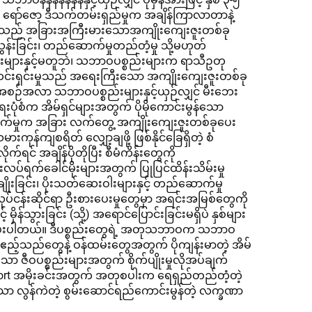
ဘဲ ရော်ဇော့ ဒီသက်တမ်းရှည်မှုက အချိန်ကြာလာတာနဲ့
်ရည်သည် အခြားအကြီးမားသောအကျိုးကျေးဇူးတစ်ခု
းခြင်း၊ တည်ဆောက်မှုတည်တံ့မှု သို့မဟုတ်
္စည်းများနှင့်မတူဘဲ၊ သဘာဝပစ္စည်းများက ရာသီဥတု
်ကင်းရှင်းမှုသည် အရေးကြီးသော အကျိုးကျေးဇူးတစ်ခု
 အစဉ်အလာ သဘာဝပစ္စည်းများနှင့်ယှဉ်လျှင် မီးဘေး
းပုံစံက အိမ်ရှင်များအတွက် ပိုမိုကောင်းမွန်သော
ရောက်မှုက အခြား လက်တွေ့ အကျိုးကျေးဇူးတစ်ခုပေး
ကျစရိတ် လျှော့ချဖို့ ဖြစ်နိုင်ခြေရှိတဲ့ စံ
င် အချိန်ပိုတိုပြီး စီမံကိန်းတွေကို
်ရက်ခေါင်မိုးများအတွက် ပြုပြင်ထိန်းသိမ်းမှု
းခြင်း၊ ပိုးသတ်ဆေးဝါးများနှင့် တည်ဆောက်မှု
ပ်ငန်းဆိုင်ရာ ဦးစားပေးမှုတွေမှာ အရင်းအမြစ်တွေကို
သွားခြင်း (သို့) အရောင်ပြောင်းခြင်းမရှိပဲ နှစ်များ
်းသိမ်းပေးပါတယ်။ ဒီပစ္စည်းတွေရဲ့ အတုသဘာဝက သဘာဝ
ဧည့်သည်တွေနဲ့ ဝန်ထမ်းတွေအတွက် ပိုကျန်းမာတဲ့ အိမ်
ာ ဇီဝပစ္စည်းများအတွက် စိုက်ပျိုးမှုလိုအပ်ချက်
 Resort အမိုးခင်းအတွက် အတုစပါးက ရေရှည်တည်တံ့တဲ့
ှာသာ လွန်ကဲတဲ့ စွမ်းဆောင်ရည်ကောင်းမွန်တဲ့ လက္ခဏာ