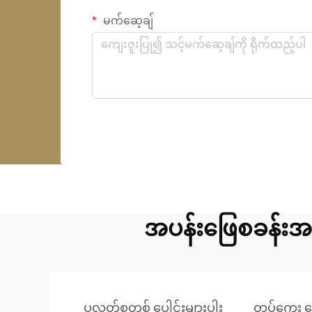
မက်ဆေ့ချ်
အပန်းဖြေစခန်းအ
ပလတ်စတစ် ပေါင်းများပါး
တုပ်ကွေး ပ