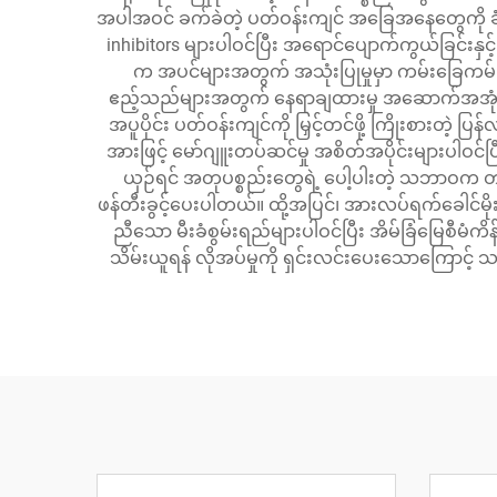
အပါအဝင် ခက်ခဲတဲ့ ပတ်ဝန်းကျင် အခြေအနေတွေကို ခံနိုင
inhibitors များပါဝင်ပြီး အရောင်ပျောက်ကွယ်ခြင်းန
က အပင်များအတွက် အသုံးပြုမှုမှာ ကမ်းခြေကမ်းနား
ဧည့်သည်များအတွက် နေရာချထားမှု အဆောက်အအုံများ
အပူပိုင်း ပတ်ဝန်းကျင်ကို မြှင့်တင်ဖို့ ကြိုးစားတ
အားဖြင့် မော်ဂျူးတပ်ဆင်မှု အစိတ်အပိုင်းများပါဝ
ယှဉ်ရင် အတုပစ္စည်းတွေရဲ့ ပေါ့ပါးတဲ့ သဘာဝက တည်ဆ
ဖန်တီးခွင့်ပေးပါတယ်။ ထို့အပြင်၊ အားလပ်ရက်ခေါင်မိ
ညီသော မီးခံစွမ်းရည်များပါဝင်ပြီး အိမ်ခြံမြေစီမံ
သိမ်းယူရန် လိုအပ်မှုကို ရှင်းလင်းပေးသောကြောင့် သ