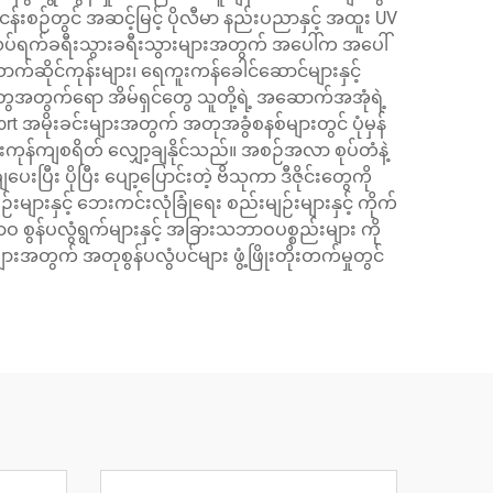
န်းစဉ်တွင် အဆင့်မြင့် ပိုလီမာ နည်းပညာနှင့် အထူး UV
 အားလပ်ရက်ခရီးသွားခရီးသွားများအတွက် အပေါ်က အပေါ်
ာက်ဆိုင်ကုန်းများ၊ ရေကူးကန်ခေါင်ဆောင်များနှင့်
ေအတွက်ရော အိမ်ရှင်တွေ သူတို့ရဲ့ အဆောက်အအုံရဲ့
rt အမိုးခင်းများအတွက် အတုအခွံစနစ်များတွင် ပုံမှန်
ကုန်ကျစရိတ် လျှော့ချနိုင်သည်။ အစဉ်အလာ စုပ်တံနဲ့
း ပိုပြီး ပျော့ပြောင်းတဲ့ ဗိသုကာ ဒီဇိုင်းတွေကို
းနှင့် ဘေးကင်းလုံခြုံရေး စည်းမျဉ်းများနှင့် ကိုက်
ဝ စွန်ပလွံရွက်များနှင့် အခြားသဘာဝပစ္စည်းများ ကို
းအတွက် အတုစွန်ပလွံပင်များ ဖွံ့ဖြိုးတိုးတက်မှုတွင်