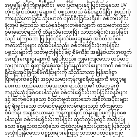
အပူချိန်၊ မိုးကြိုးမုန်တိုင်း၊ လေပြင်းများနှင့် ပြင်းထန်သော UV
တိုက်ရိုက်ထိတွေ့မှုများကို ပစ္စည်းသည် ခံနိုင်ရည်ရှိပြီး ဖွဲ့စည်းပုံ
အားနည်းလာခြင်း သို့မဟုတ် ပျက်စီးခြင်းမရှိပါ။ စစ်တမ်းရိုင်း
ဖုံးအုပ်ခြင်းသည် ဆယ်စုနှစ်များတစ်လျှောက် တသမတ်တည်း
စွမ်းဆောင်ရည်ကို ထိန်းသိမ်းထားပြီး သဘာဝရိုင်းဖုံးအုပ်ခြင်း
သည် မကြာခဏ ပြုပြင်ထိန်းသိမ်းမှုများနှင့် အစိတ်အပိုင်း
အစားထိုးမှုများ လိုအပ်ပါသည်။ စစ်တမ်းရိုင်းဖုံးအုပ်ခြင်း
ပစ္စည်းများကို သတ်မှတ်ခြင်းဖြင့် စီမံကိန်း အချိန်ဇယားအတွက်
အကျိုးကျေးဇူးများကို ရရှိပါသည်။ ကျွမ်းကျင်သော တပ်ဆင်
သူများသည် ရိုးရာရိုင်းဖုံးအုပ်ခြင်းနည်းလမ်းများထက် စစ်တမ်း
ရိုင်းဖုံးအုပ်ခြင်းစီမံကိန်းများကို သိသိသာသာ မြန်ဆန်စွာ
ပြီးမြောက်စေပြီး အလုပ်သမားကုန်ကျစရိတ်များကို လျှော့ချ
ပေးကာ တည်ဆောက်မှုအတွင်း ရာသီဥတု၏ ထိတွေ့မှုကို
အနည်းဆုံးဖြစ်စေပါသည်။ စစ်တမ်းရိုင်းဖုံးအုပ်ခြင်းစနစ်များ
နှင့် ဆက်စပ်နေသော စံသတ်မှတ်ထားသော အစိတ်အပိုင်းများ
နှင့် ရိုးရှင်းသော တပ်ဆင်မှုနည်းလမ်းများသည် တိကျသော
စီမံကိန်း အချိန်ဇယားနှင့် ကုန်ကျစရိတ်ထိန်းချုပ်မှုကို ဖြစ်စေ
ပါသည်။ စစ်တမ်းရိုင်းဖုံးအုပ်ခြင်း ထုတ်လုပ်မှုတွင် အသုံးပြု
သော ရေရှည်တည်တံ့သော ထုတ်လုပ်မှုနည်းပညာနှင့် ပြန်လည်
အသုံးပြုနိုင်သော ပစ္စည်းများကြောင့် သဘာဝပတ်ဝန်းကျင်