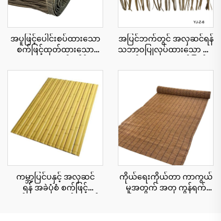
အပူဖြင့်ပေါင်းစပ်ထားသော
အပြင်ဘက်တွင် အလှဆင်ရန်
စက်ဖြင့်ထုတ်ထားသော
သဘာဝပြုလုပ်ထားသော ဖရုံ
သဘာဝအလှဆင်ခေါင်းမိုး
ရွက်များ၊ ယူဗီရောင်ခြည်
ပြား ၅၀ စင်တီမီတာ x ၃
ခံနိုင်ရည်ရှိခြင်း
မီတာ၊ မီးခံနိုင်ရည်ပိုမို
ကောင်းမွန်ခြင်း
ကမ္ဘာ့ပြင်ပနှင့် အလှဆင်
ကိုယ်ရေးကိုယ်တာ ကာကွယ်
ရန် အခဲပုံစံ စက်ဖြင့်
မှုအတွက် အတု ကွန်ရက်
ထုတ်ထားသော ထန်းကောင်း
စည်းရိုး cu roll 1.8x10 မီတာ
ပြားများ 15x90 စင်တီမီတာ