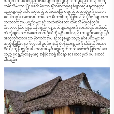
အတွက် တပ်ဆင်မှုနည်းလမ်းများသည် ရိုးရာလက်မှုပညာ အလှအပကို
ထိန်းသိမ်းထားပြီး ခေတ်မီသော ချိတ်ဆက်မှုစနစ်များနှင့် ရေကာနည်း
ပညာများကို ပေါင်းစပ်ထည့်သွင်းထားပြီး ရေရှည်တည်တံ့မှုကို သေချာ
စေပါသည်။ အတုလုပ်ထားသော မိုးကာဖုံးအုပ်ခြင်းသည် ပိုင်ရှင်များအား
သဘာဝဖုံးအုပ်ပစ္စည်းများနှင့် သက်ဆိုင်သော ထိန်းသိမ်းမှုဝန်ထုပ်၊
မီးလောင်နိုင်ခြေနှင့် ခံနိုင်ရည်ကန့်သတ်ချက်များကို လက်ခံရန် မလိုအပ်
ဘဲ လိုချင်သော အဆောက်အဦပုံစံကို ရရှိစေပါသည်။ အရည်အသွေးမြင့်
အတုလုပ်ထားသော မိုးကာဖုံးအုပ်ခြင်းစနစ်များသည် နှစ်ပေါင်းများစွာ
အသုံးပြုပြီးနောက်တွင်ပါ မူရင်းကဲ့သို့ ပုံပန်းသဏ္ဍာန်ကို ထိန်းသိမ်းထား
နိုင်ပြီး ကုန်ပစ္စည်း၏ အလှအပနှင့် ဈေးကွက်တည်နေရာကို မြှင့်တင်ပေး
သည့် ရေရှည်တန်ဖိုးနှင့် အမြင်အာရုံဆိုင်ရာ ဆွဲဆောင်မှုကို ပေးဆောင်
ပါသည်။