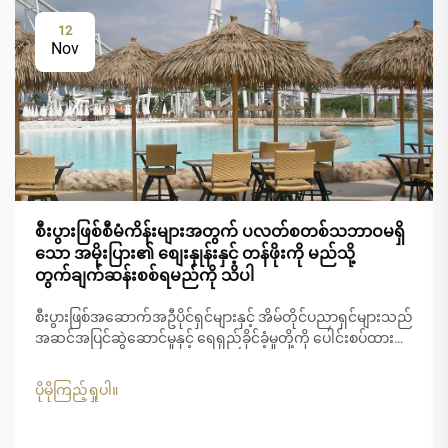
12
Nov
စီးပွားဖြစ်စီမံကိန်းများအတွက် ပလတ်စတစ်သဘာဝမရှိ
သော အမိုးပြား၏ စျေးနှုန်းနှင့် တန်ဖိုးကို မည်သို့
တွက်ချက်ဆန်းစစ်ရမည်ကို သိပါ
စီးပွားဖြစ်အဆောက်အဦပိုင်ရှင်များနှင့် အိမ်တိုင်ပညာရှင်များသည်
အဆင်အပြင်ဆွဲဆောင်မှုနှင့် ရေရှည်ခိုင်ခံ့မှုတို့ကို ပေါင်းစပ်ထား
သော အိမ်ခေါင်မိုးဖြေရှင်းနည်းများကို ပိုမိုအသုံးပြုလာကြ
ပါသည်။ သာမောင်းလုံအိမ်ခေါင်မိုးသည် အပူပိုင်းအပန်းဖြေစခန်း
ပိုမိုကြည့်ရှုပါ။
များ၊ ဖျော်ဖြေရေးနှင့် ဟိုတယ်လုပ်ငန်းများအတွက် စွဲမက်ဖွယ်
ရွေးချယ်မှုတစ်ခုအဖြစ် ပေါ်ထွက်လာပါသည်။