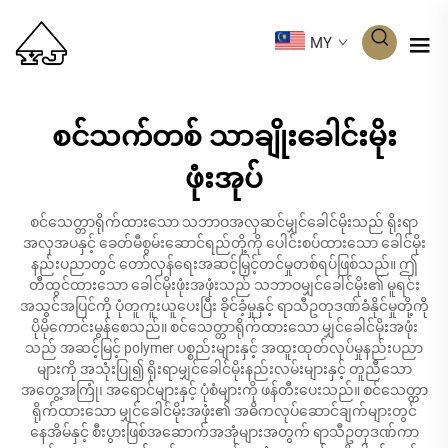
MY
စင်သက်တစ် သာချိုးခေါင်းမိုး
ဖုံးအုပ်
စင်သေတ္တာရိုက်ထားသော သဘာဝအလှဆင်မျှင်ခေါင်မိုးသည် ရိုးရာ
အလှအပနှင့် ခေတ်မီစွမ်းဆောင်ရည်တို့ကို ပေါင်းစပ်ထားသော ခေါင်မိုး
နည်းပညာတွင် တော်လှန်ရေးအဆင့်မြှင့်တင်မှုတစ်ရပ်ဖြစ်သည်။ ဤ
တီထွင်ထားသော ခေါင်မိုးဖုံးအဖုံးသည် သဘာဝမျှင်ခေါင်မိုး၏ မူရင်း
အသွင်အပြင်ကို ပုံတူကူးယူပေးပြီး ခိုင်ခံ့မှုနှင့် ရာသီဥတုဒဏ်ခံနိုင်မှုတို့ကို
ပိုမိုကောင်းမွန်စေသည်။ စင်သေတ္တာရိုက်ထားသော မျှင်ခေါင်မိုးအဖုံး
သည် အဆင့်မြင့် polymer ပစ္စည်းများနှင့် အထူးထုတ်လုပ်မှုနည်းပညာ
များကို အသုံးပြု၍ ရိုးရာမျှင်ခေါင်မိုးနည်းလမ်းများနှင့် တူညီသော
အတွေ့အကြုံ၊ အရောင်များနှင့် ပုံစံများကို ဖန်တီးပေးသည်။ စင်သေတ္တာ
ရိုက်ထားသော မျှင်ခေါင်မိုးအဖုံး၏ အဓိကလုပ်ဆောင်ချက်များတွင်
နေအိမ်နှင့် စီးပွားဖြစ်အဆောက်အအုံများအတွက် ရာသီဥတုဒဏ်ကာ