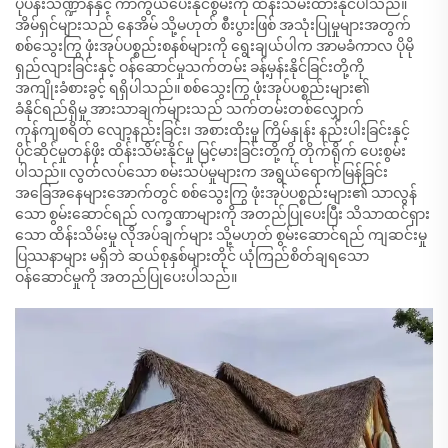
ပုံပန်းသဏ္ဍာန်နှင့် ကာကွယ်ပေးနိုင်စွမ်းကို ထိန်းသိမ်းထားနိုင်ပါသည်။
အိမ်ရှင်များသည် နေအိမ် သို့မဟုတ် စီးပွားဖြစ် အသုံးပြုမှုများအတွက်
စစ်သွေးကြွ ဖုံးအုပ်ပစ္စည်းစနစ်များကို ရွေးချယ်ပါက အာမခံကာလ ပိုမို
ရှည်လျားခြင်းနှင့် ဝန်ဆောင်မှုသက်တမ်း ခန့်မှန်းနိုင်ခြင်းတို့ကို
အကျိုးခံစားခွင့် ရရှိပါသည်။ စစ်သွေးကြွ ဖုံးအုပ်ပစ္စည်းများ၏
ခံနိုင်ရည်ရှိမှု အားသာချက်များသည် သက်တမ်းတစ်လျှောက်
ကုန်ကျစရိတ် လျော့နည်းခြင်း၊ အစားထိုးမှု ကြိမ်နှုန်း နည်းပါးခြင်းနှင့်
ပိုင်ဆိုင်မှုတန်ဖိုး ထိန်းသိမ်းနိုင်မှု မြင့်မားခြင်းတို့ကို တိုက်ရိုက် ပေးစွမ်း
ပါသည်။ လွတ်လပ်သော စမ်းသပ်မှုများက အရွယ်ရောက်မြန်ခြင်း
အခြေအနေများအောက်တွင် စစ်သွေးကြွ ဖုံးအုပ်ပစ္စည်းများ၏ သာလွန်
သော စွမ်းဆောင်ရည် လက္ခဏာများကို အတည်ပြုပေးပြီး သိသာထင်ရှား
သော ထိန်းသိမ်းမှု လိုအပ်ချက်များ သို့မဟုတ် စွမ်းဆောင်ရည် ကျဆင်းမှု
ပြဿနာများ မရှိဘဲ ဆယ်စုနှစ်များတိုင် ယုံကြည်စိတ်ချရသော
ဝန်ဆောင်မှုကို အတည်ပြုပေးပါသည်။