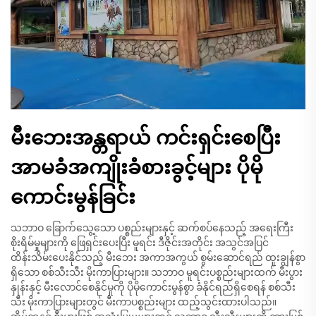
မီးဘေးအန္တရာယ် ကင်းရှင်းစေပြီး
အာမခံအကျိုးခံစားခွင့်များ ပိုမို
ကောင်းမွန်ခြင်း
သဘာဝ ခြောက်သွေ့သော ပစ္စည်းများနှင့် ဆက်စပ်နေသည့် အရေးကြီး
စိုးရိမ်မှုများကို ဖြေရှင်းပေးပြီး မူရင်း ဒီဇိုင်းအတိုင်း အသွင်အပြင်
ထိန်းသိမ်းပေးနိုင်သည့် မီးဘေး အကာအကွယ် စွမ်းဆောင်ရည် ထူးချွန်စွာ
ရှိသော စစ်သီးသီး မိုးကာပြားများ။ သဘာဝ မူရင်းပစ္စည်းများထက် မီးပွား
နှုန်းနှင့် မီးလောင်စေနိုင်မှုကို ပိုမိုကောင်းမွန်စွာ ခံနိုင်ရည်ရှိစေရန် စစ်သီး
သီး မိုးကာပြားများတွင် မီးကာပစ္စည်းများ ထည့်သွင်းထားပါသည်။