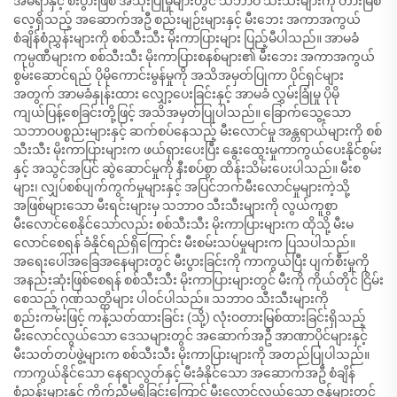
အိမ်ရာနှင့် စီးပွားဖြစ် အသုံးပြုမှုများတွင် သဘာဝ သီးသီးများကို တားမြစ်
လေ့ရှိသည့် အဆောက်အဦ စည်းမျဉ်းများနှင့် မီးဘေး အကာအကွယ်
စံချိန်စံညွှန်းများကို စစ်သီးသီး မိုးကာပြားများ ပြည့်မီပါသည်။ အာမခံ
ကုမ္ပဏီများက စစ်သီးသီး မိုးကာပြားစနစ်များ၏ မီးဘေး အကာအကွယ်
စွမ်းဆောင်ရည် ပိုမိုကောင်းမွန်မှုကို အသိအမှတ်ပြုကာ ပိုင်ရှင်များ
အတွက် အာမခံနှုန်းထား လျှော့ပေးခြင်းနှင့် အာမခံ လွှမ်းခြုံမှု ပိုမို
ကျယ်ပြန့်စေခြင်းတို့ဖြင့် အသိအမှတ်ပြုပါသည်။ ခြောက်သွေ့သော
သဘာဝပစ္စည်းများနှင့် ဆက်စပ်နေသည့် မီးလောင်မှု အန္တရာယ်များကို စစ်
သီးသီး မိုးကာပြားများက ဖယ်ရှားပေးပြီး နွေးထွေးမှုကာကွယ်ပေးနိုင်စွမ်း
နှင့် အသွင်အပြင် ဆွဲဆောင်မှုကို နီးစပ်စွာ ထိန်းသိမ်းပေးပါသည်။ မီးစ
များ၊ လျှပ်စစ်ပျက်ကွက်မှုများနှင့် အပြင်ဘက်မီးလောင်မှုများကဲ့သို့
အဖြစ်များသော မီးရင်းများမှ သဘာဝ သီးသီးများကို လွယ်ကူစွာ
မီးလောင်စေနိုင်သော်လည်း စစ်သီးသီး မိုးကာပြားများက ထိုသို့ မီးမ
လောင်စေရန် ခံနိုင်ရည်ရှိကြောင်း မီးစမ်းသပ်မှုများက ပြသပါသည်။
အရေးပေါ်အခြေအနေများတွင် မီးပွားခြင်းကို ကာကွယ်ပြီး ပျက်စီးမှုကို
အနည်းဆုံးဖြစ်စေရန် စစ်သီးသီး မိုးကာပြားများတွင် မီးကို ကိုယ်တိုင် ငြိမ်း
စေသည့် ဂုဏ်သတ္တိများ ပါဝင်ပါသည်။ သဘာဝ သီးသီးများကို
စည်းကမ်းဖြင့် ကန့်သတ်ထားခြင်း (သို့) လုံးဝတားမြစ်ထားခြင်းရှိသည့်
မီးလောင်လွယ်သော ဒေသများတွင် အဆောက်အဦ အာဏာပိုင်များနှင့်
မီးသတ်တပ်ဖွဲ့များက စစ်သီးသီး မိုးကာပြားများကို အတည်ပြုပါသည်။
ကာကွယ်နိုင်သော နေရာလွတ်နှင့် မီးခံနိုင်သော အဆောက်အဦ စံချိန်
စံညွှန်းများနှင့် ကိုက်ညီမှုရှိခြင်းကြောင့် မီးလောင်လွယ်သော ဇုန်များတွင်