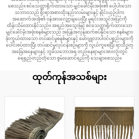
စေသည်။ စင်သေတ္တာရိုက်ထားသော မျှင်ခေါင်မိုးအဖုံး၏ ပေါ့ပါးသော
သဘာဝသည် ရိုးရာအစားထိုးနည်းလမ်းများနှင့် နှိုင်းယှဉ်ပါက
အဆောက်အအုံ၏ ဝန်အားလျှော့ချပေးပြီး မူရင်းအသွင်အပြင်ကို
ထိန်းသိမ်းထားနိုင်သည်။ အရည်အသွေးမြင့် စင်သေတ္တာရိုက်ထားသော
မျှင်ခေါင်မိုးအဖုံးစနစ်များသည် အပြန်အလှန်ဆက်စပ်နိုင်သော စနစ်များ၊
ဖုံးကွယ်ထားသော တပ်ဆင်မှုစနစ်များနှင့် မော်ဂျူလာပါဝင်ပစ္စည်းများကို
ပေါင်းစပ်ထားပြီး တပ်ဆင်မှုလုပ်ငန်းစဉ်များကို လွယ်ကူစေပြီး ရာသီဥတု
အခြေအနေများနှင့် ဘူမိသဘောအရ တည်နေရာများအားလုံးတွင်
ရေရှည်တည်တံ့သော စွမ်းဆောင်ရည်ကို သေချာစေသည်။
ထုတ်ကုန်အသစ်များ