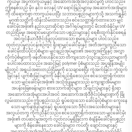
ကွယ်မှု၊ အပူကာကွယ်မှုနှင့် အဆောက်အအုံအလှဆင်မှုတို့ ပါဝင်သည်။
ဤစနစ်သည် မိုး၊ နှင်း၊ လေနှင့် UV ရောင်ခြည်များမှ အဆောက်အအုံများ
ကို ထိရောက်စွာ ကာကွယ်ပေးပြီး သဘာဝပစ္စည်းများကဲ့သို့ အသက်ရှူနိုင်
မှုဂုဏ်သတ္တိကို ထိန်းသိမ်းထားသည်။ စင်သေတ္တာရိုက်ထားသော မျှင်
ခေါင်မိုးအဖုံး၏ နည်းပညာဆိုင်ရာ အင်္ဂါရပ်များတွင် မီးဒဏ်ခံနိုင်မှု၊ UV
တည်ငြိမ်မှု၊ အရောင်မပျောက်သော ပစ္စည်းများနှင့် ရေစီးထွက်နိုင်စေရန်
အင်ဂျင်နီယာဒီဇိုင်းပြုလုပ်ထားသော စွမ်းရည်များ ပါဝင်သည်။
ထုတ်လုပ်မှုလုပ်ငန်းစဉ်တွင် ရိုးရာမျှင်ခေါင်မိုးနှင့် အတိအကျတူညီသော
ခေါင်မိုးထိပ်ပိုင်းပုံစံများ၊ မျှင်ချည်အုပ်များ၏ အတွေ့အကြုံနှင့် အလွှာ
လိုက်ပုံစံများကို ဖန်တီးပေးနိုင်သော တိကျသော ပုံသွင်းနည်းပညာများကို
ပေါင်းစပ်ထားသည်။ အဆင့်မြင့် polymer ပုံစံများသည် အပူချိန်အမျိုး
မျိုးတွင် အရွယ်အစားတည်ငြိမ်မှုကို သေချာစေပြီး ကွဲအက်ခြင်း၊ ကွဲထွက်
ခြင်းနှင့် ပျက်စီးခြင်းများကို ခံနိုင်ရည်ရှိစေသည်။ စင်သေတ္တာရိုက်ထား
သော မျှင်ခေါင်မိုးအဖုံး၏ အသုံးပြုမှုများသည် ကျေးရွာအိမ်များ၊
အပန်းဖြေစခန်းများ၊ စားသောက်ဆိုင်များ၊ သီချင်းပွဲများနှင့် ရိုးရာ
အဆောက်အအုံများအပါအဝင် အဆောက်အအုံဒီဇိုင်းပုံစံများစွာကို ခြုံ
လွှမ်းထားသည်။ ဤပစ္စည်းသည် ရှုပ်ထွေးသော ခေါင်မိုးပုံစံများ၊ ကွေးနေ
သော မျက်နှာပြင်များနှင့် ရှုပ်ထွေးသော ဒီဇိုင်းအသေးစိတ်များနှင့်
အလွယ်တကူ ကိုက်ညီနိုင်သည်။ စင်သေတ္တာရိုက်ထားသော မျှင်ခေါင်မိုး
အဖုံး၏ တပ်ဆင်မှုအတွက် လွတ်လပ်မှုရှိခြင်းက စံချိန်မီခေါင်မိုးပစ္စည်း
များကို စိန်ခေါ်နေသော ခေါင်မိုးများ၊ ကပ်တို့၊ ချောင်းဝများနှင့်
အဆောက်အအုံအင်္ဂါရပ်များကို လိုက်လျောညီထွေရှိစွာ လက်ခံနိုင်