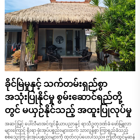
ခိုင်မြဲမှုနှင့် သက်တမ်းရှည်စွာ
အသုံးပြုနိုင်မှု စွမ်းဆောင်ရည်တို့
တွင် မယှဉ်နိုင်သည့် အထူးပြုလုပ်မှု
အဆင့်မြင့် ပေါ်လီမာအင်ဂျင်နီယာပညာနှင့် ရာသီဥတုဒဏ်ခံ ဖော်မြူလာ
များကြောင့် ရိုးရာ ဖုံးအုပ်ပစ္စည်းများထက် သာလွန်စွာ ကြာရှည်ခံသည့်
စစ်သွေးကြွ ဖုံးအုပ်ပစ္စည်းများကို ထုတ်လုပ်ပေးပါသည်။ ဤတီထွင်မှုဆန်