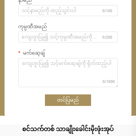
နာမည်
0/100
ကုမ္ပဏီအမည်
0/200
မက်ဆေ့ချ်
0/1000
တင်ပြမည်
စင်သက်တစ် သာချိုးခေါင်းမိုးဖုံးအုပ်