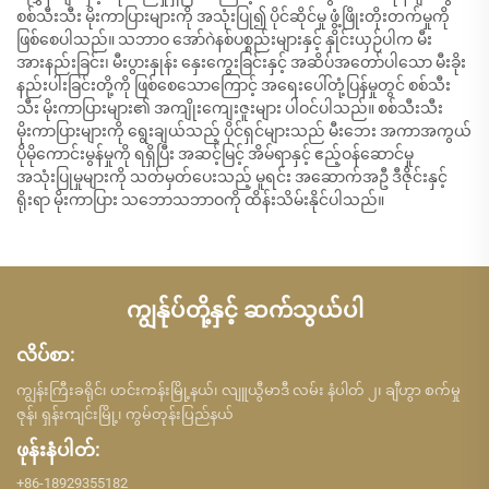
စစ်သီးသီး မိုးကာပြားများကို အသုံးပြု၍ ပိုင်ဆိုင်မှု ဖွံ့ဖြိုးတိုးတက်မှုကို
ဖြစ်စေပါသည်။ သဘာဝ အော်ဂဲနစ်ပစ္စည်းများနှင့် နှိုင်းယှဉ်ပါက မီး
အားနည်းခြင်း၊ မီးပွားနှုန်း နှေးကွေးခြင်းနှင့် အဆိပ်အတော်ပါသော မီးခိုး
နည်းပါးခြင်းတို့ကို ဖြစ်စေသောကြောင့် အရေးပေါ်တုံ့ပြန်မှုတွင် စစ်သီး
သီး မိုးကာပြားများ၏ အကျိုးကျေးဇူးများ ပါဝင်ပါသည်။ စစ်သီးသီး
မိုးကာပြားများကို ရွေးချယ်သည့် ပိုင်ရှင်များသည် မီးဘေး အကာအကွယ်
ပိုမိုကောင်းမွန်မှုကို ရရှိပြီး အဆင့်မြင့် အိမ်ရာနှင့် ဧည့်ဝန်ဆောင်မှု
အသုံးပြုမှုများကို သတ်မှတ်ပေးသည့် မူရင်း အဆောက်အဦ ဒီဇိုင်းနှင့်
ရိုးရာ မိုးကာပြား သဘောသဘာဝကို ထိန်းသိမ်းနိုင်ပါသည်။
ကျွန်ုပ်တို့နှင့် ဆက်သွယ်ပါ
လိပ်စာ:
ကျွန်းကြီးခရိုင်၊ ဟင်းကန်းမြို့နယ်၊ လျူယွီမာဒီ လမ်း နံပါတ် ၂၊ ချီဟွာ စက်မှု
ဇုန်၊ ရှန်းကျင်းမြို့၊ ကွမ်တုန်းပြည်နယ်
ဖုန်းနံပါတ်:
+86-18929355182