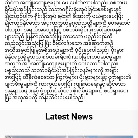
ဆိုင်ရာ အကျိုးကျေးဇူးများ ပေါ်ပေါက်လာပါသည်။ စစ်တမ်း
ရိုင်းဖုံးအုပ်ခြင်းသည် သဘာဝရိုင်းဖုံးအုပ်ခြင်းစနစ်များနှင့်
နှိုင်းယှဉ်ပါက ရိုင်းဖုံးအုပ်ခြင်း၏ ဖိအားကို ဖယ်ရှားပေးပြီး
နှိုင်းယှဉ်နိုင်သော အပူကာကွယ်မှုဂုဏ်သတ္တိများကို ပေးဆောင်
ပါသည်။ အရည်အသွေးမြင့် စစ်တမ်းရိုင်းဖုံးအုပ်ခြင်းစနစ်
များသည် ပြန်လည်အသုံးပြုထားသော ပစ္စည်းများကို
ထည့်သွင်းအသုံးပြုပြီး စိမ်းလန်းသော အဆောက်အဦ
အသိအမှတ်ပြုမှုအစီအစဉ်များကို ပံ့ပိုးပေးပါသည်။ ပိုးမွှား
ခံနိုင်ရည်ရှိမှုသည် စစ်တမ်းရိုင်းဖုံးအုပ်ခြင်းတပ်ဆင်မှုများ
အတွက် အပိုအကျိုးကျေးဇူးများကို ပေးဆောင်ပါသည်။
ပစ္စည်းသည် သဘာဝရိုင်းဖုံးအုပ်ခြင်းစနစ်များကို အများ
အားဖြင့် ထိခိုက်စေသော ကြွက်များ၊ ပိုးမွှားများနှင့် ငှက်များ၏
ပျက်စီးမှုများကို ကာကွယ်ပေးပြီး ကျန်းမာရေးနှင့် ဆိုင်သော
အန္တရာယ်များနှင့် ဖွဲ့စည်းပုံဆိုင်ရာ စိုးရိမ်မှုများကို ဖယ်ရှားပေး
ပြီး အလှအပကို ထိန်းသိမ်းပေးပါသည်။
Latest News