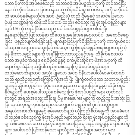
သော မိုးကာဖုံးအုပ်စနစ်သည် သဘာဝဖုံးအုပ်ပစ္စည်းများကို တပ်ဆင်ပြီး
နောက် လိုအပ်သော ပြင်းထန်သည့် ထိန်းသိမ်းမှု စက်ဝန်းများကို မလိုအပ်
ဘဲ ဆယ်စုနှစ်များတိုင်အောင် ဖွဲ့စည်းပုံ တည်ငြိမ်မှုနှင့် အဆင်ပြေသော
ပုံပန်းသဏ္ဍာန်ကို ထိန်းသိမ်းပေးပါသည်။ စစ်သွေးကြွ ဖုံးအုပ်ပစ္စည်းများ
တွင် UV ကို တည်ငြိမ်စေသည့် ပေါင်းစပ်ပစ္စည်းများ ပါဝင်ပြီး
နေရောင်ခြည် ပြင်းထန်စွာ ထိတွေ့မှုအခြေအနေများတွင်ပါ အရောင်ဖျော့
ခြင်း၊ ပစ္စည်းပျက်စီးခြင်းနှင့် မျက်နှာပြင်ပျက်စီးခြင်းများကို ကာကွယ်ပေး
ပါသည်။ အရည်အသွေးမြင့် စစ်သွေးကြွ ဖုံးအုပ်ပစ္စည်းစနစ်များသည် ပုံ
မှန် မိုးကာပစ္စည်းများကို အချိန်ကြာလာသည်နှင့်အမျှ ထိခိုက်စေတတ်
သော အပူခံစက်ဝန်း၊ ရေစိမ့်ဝင်မှုနှင့် စက်ပိုင်းဆိုင်ရာ ဖိအားများကို ထိ
ရောက်စွာ ခံနိုင်ရည်ရှိပါသည်။ စစ်သွေးကြွ ဖုံးအုပ်ပစ္စည်းများ
တည်ဆောက်ရာတွင် အသုံးပြုသော အင်ဂျင်နီယာပေါ်လီမာမက်ထရစ်
သည် ရာသီဥတုဒဏ်ကြောင့် ကွဲအက်ပြီး ပြိုကွဲတတ်သော သဘာဝပစ္စည်း
များနှင့် နှိုင်းယှဉ်ပါက ပိုမိုကောင်းမွန်သော ပျော့ပြောင်းမှုနှင့် ထိခိုက်မှုခံ
နိုင်ရည်ကို ပေးစွမ်းပါသည်။ စစ်သွေးကြွ ဖုံးအုပ်ပစ္စည်းများ ထုတ်လုပ်
ရာတွင် အရည်အသွေးထိန်းချုပ်မှု measures များကို ထည့်သွင်းအသုံးပြု
ပြီး ထုတ်လုပ်မှု လုပ်ငန်းစဉ်တစ်လျှောက် ပစ္စည်း၏ ဂုဏ်သတ္တိများ၊
အရွယ်အစားတိကျမှုနှင့် စွမ်းဆောင်ရည် ယုံကြည်စိတ်ချမှုကို အာမခံပေး
ပါသည်။ စစ်သွေးကြွ ဖုံးအုပ်ပစ္စည်းများသည် ရိုးရာ ဖုံးအုပ်ပစ္စည်းများကို
ပျက်စီးစေတတ်သော မုန်တိုင်းများ၊ လေပြင်းများနှင့် အပူချိန် ပြောင်းလဲမှု
များ အပါအဝင် ပြင်းထန်သော ရာသီဥတုဖြစ်စဉ်များအတွင်း မူလ