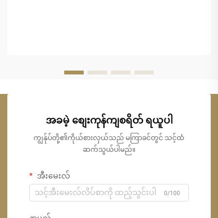
အခမဲ့ စျေးကုန်ကျစရိတ် ရယူပါ
ကျွန်ုပ်တို့၏ကိုယ်စားလှယ်သည် မကြာခင်တွင် သင့်ထံ
ဆက်သွယ်ပါမည်။
အီးမေးလ်
0/100