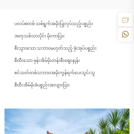
ပလပ်စတစ် သစ်ရွက်အမိုးပြုလုပ်သည့်ပစ္စည်း
အတုသစ်သားပိုင်း မိုးကာပြား
စီးသွားသော သဘာဝမဟုတ်သည့် ဖုံးအုပ်ပစ္စည်း
စီထီးသော ဖုန်းအိမ်မိုးတန်းစီးဈေးနှုန်း
စင်သတ်တစ်သဘာဝအမိုးကွန်ရက်ပေးသွင်းသူ
စီထီးအိမ်မိုးခံပစ္စည်းအလျားပြား