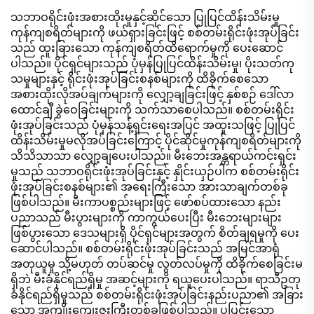
သဘာဝရိုင်းဖုံးအစားထိုးမှုနှင့်ဆိုင်သော ပြုပြင်ထိန်းသိမ်းမှု
ကုန်ကျစရိတ်များကို ဖယ်ရှားခြင်းဖြင့် စစ်တမ်းရိုင်းဖုံးအုပ်ခြင်း
သည် ထူးခြားသော ကုန်ကျစရိတ်ထိရောက်မှုကို ပေးဆောင်
ပါသည်။ ပိုင်ရှင်များသည် ပုံမှန်ပြုပြင်ထိန်းသိမ်းမှု၊ ပိုးသတ်ကု
သမှုများနှင့် ရိုင်းဖုံးအုပ်ခြင်းစနစ်များကို ထိခိုက်စေသော
အစားထိုးလိုအပ်ချက်များကို လျှော့ချခြင်းဖြင့် နှစ်စဉ် ဒေါ်လာ
ထောင်ချီ ခွဲဝေခြင်းများကို သက်သာစေပါသည်။ စစ်တမ်းရိုင်း
ဖုံးအုပ်ခြင်းသည် ပုံမှန်သန့်ရှင်းရေးအပြင် အထူးသဖြင့် ပြုပြင်
ထိန်းသိမ်းမှုမလိုအပ်ခြင်းကြောင့် ပိုင်ဆိုင်မှုကုန်ကျစရိတ်များကို
သိသိသာသာ လျှော့ချပေးပါသည်။ မီးဘေးအန္တရာယ်ကင်းရှင်း
မှုသည် သဘာဝရိုင်းဖုံးအုပ်ခြင်းနှင့် နှိုင်းယှဉ်ပါက စစ်တမ်းရိုင်း
ဖုံးအုပ်ခြင်းစနစ်များ၏ အရေးကြီးသော အားသာချက်တစ်ခု
ဖြစ်ပါသည်။ မီးကာပစ္စည်းများဖြင့် ဖော်စပ်ထားသော နည်း
ပညာသည် မီးပွားများကို ကာကွယ်ပေးပြီး မီးဘေးများများ
ဖြစ်ပွားသော ဒေသများရှိ ပိုင်ရှင်များအတွက် စိတ်ချရမှုကို ပေး
ဆောင်ပါသည်။ စစ်တမ်းရိုင်းဖုံးအုပ်ခြင်းသည် အမြင်အာရုံ
အတုယူမှု သို့မဟုတ် တပ်ဆင်မှု လွတ်လပ်မှုကို ထိခိုက်စေခြင်းမ
ရှိဘဲ မီးခံနိုင်ရည်ရှိမှု အဆင့်များကို ရယူပေးပါသည်။ ရာသီဥတု
ခံနိုင်ရည်ရှိမှုသည် စစ်တမ်းရိုင်းဖုံးအုပ်ခြင်းနည်းပညာ၏ အခြား
သော အကျိုးကျေးဇူးကြီးတစ်ခုဖြစ်ပါသည်။ ပူပြင်းသော