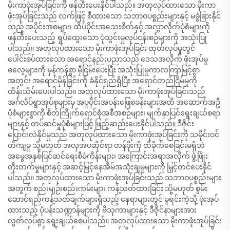
မိုးကာဖုံးအုပ်ခြင်းကို ဖန်တီးပေးနိုင်ပါသည်။ အတုလုပ်ထားသော မိုးကာ
ဖုံးအုပ်ခြင်းသည် လက်ဖြင့် စီထားသော သဘာဝပစ္စည်းများနှင့် မခွဲခြားနိုင်
သည့် အပိုင်းအစများ၊ ထိပ်ပိုင်းအသေးစိတ်နှင့် အလွှာလိုက်ပုံစံများကို
ဖန်တီးပေးသည့် ရှုပ်ထွေးသော ပုံသွင်းမှုလုပ်ငန်းစဉ်များကို အသုံးပြု
ပါသည်။ အတုလုပ်ထားသော မိုးကာဖုံးအုပ်ခြင်း ထုတ်လုပ်မှုတွင်
ပေါင်းစပ်ထားသော အရောင်နည်းပညာသည် ဒေသအလိုက် ဖုံးအုပ်မှု
ဓလေ့များကို မှန်ကန်စွာ မှီငြမ်းပေးပြီး အသုံးပြုမှုကာလကြာမြင့်စွာ
အတွင်း အရောင်မှိန်ခြင်းကို ခံနိုင်ရည်ရှိပြီး အရောင်တည်ငြိမ်မှုကို
ထိန်းသိမ်းပေးပါသည်။ အတုလုပ်ထားသော မိုးကာဖုံးအုပ်ခြင်းသည်
အင်္ဂလိပ်ရွာအုပ်စုများမှ အပူပိုင်းအပန်းဖြေစခန်းများအထိ အဆောက်အဦ
ပုံစံများစွာကို စိတ်ကြိုက်ရောင်စုံအစီအစဉ်များ၊ မျက်နှာပြင်ရွေးချယ်စရာ
များနှင့် တပ်ဆင်မှုပုံစံများဖြင့် ဖြည့်ဆည်းပေးနိုင်ပါသည်။ ဒီဇိုင်း
ပြောင်းလဲနိုင်မှုသည် အတုလုပ်ထားသော မိုးကာဖုံးအုပ်ခြင်းကို သမိုင်းဝင်
တိကျမှု သို့မဟုတ် အလှအပဆိုင်ရာ တန်ဖိုးကို ထိခိုက်စေခြင်းမရှိဘဲ
အမွေအနှစ်ပြင်ဆင်ရေးစီမံကိန်းများ၊ အကြောင်းအရာအလိုက် ဖွံ့ဖြိုး
တိုးတက်မှုများနှင့် အဆင့်မြင့်နေအိမ်အသုံးချမှုများကို မြှင့်တင်ပေးနိုင်
ပါသည်။ အတုလုပ်ထားသော မိုးကာဖုံးအုပ်ခြင်းသည် သဘာဝပစ္စည်းများ
အတွက် စည်းမျဉ်းစည်းကမ်းများ ကန့်သတ်ထားခြင်း သို့မဟုတ် စွမ်း
ဆောင်ရည်ကန့်သတ်ချက်များရှိသည့် နေရာများတွင် မူရင်းကဲ့သို့ ဖုံးအုပ်
ထားသည့် ပုံပန်းသဏ္ဍာန်များကို ဗိသုကာများနှင့် ဒီဇိုင်နာများအား
လွတ်လပ်စွာ ရွေးချယ်စေပါသည်။ အတုလုပ်ထားသော မိုးကာဖုံးအုပ်ခြင်း