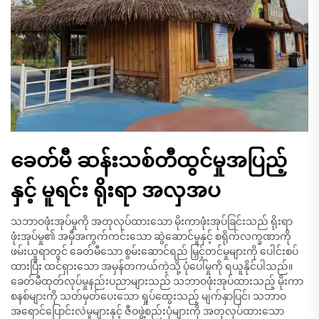
ခေတ်မီ ဆန်းသစ်တီထွင်မှုအပြည့်
နှင့် မူရင်း ရိုးရာ အလှအပ
သဘာဝဖုံးအုပ်မှုကို အတုလုပ်ထားသော မိုးကာဖုံးအုပ်ခြင်းသည် ရိုးရာ
ဖုံးအုပ်မှု၏ အမှီအကွက်ကင်းသော ဆွဲဆောင်မှုနှင့် စရိုက်လက္ခဏာကို
ဖမ်းယူရာတွင် ခေတ်မီသော စွမ်းဆောင်ရည် မြှင့်တင်မှုများကို ပေါင်းစပ်
ထားပြီး ထင်ရှားသော အမှန်တကယ်ကဲ့သို့ ပုံပေါ်မှုကို ရယူနိုင်ပါသည်။
ခေတ်မီထုတ်လုပ်မှုနည်းပညာများသည် သဘာဝဖုံးအုပ်ထားသည့် မိုးကာ
စနစ်များကို သတ်မှတ်ပေးသော ရှုပ်ထွေးသည့် မျက်နှာပြင်၊ သဘာဝ
အရောင်ပြောင်းလဲမှုများနှင့် ဇီဝဖွဲ့စည်းပုံများကို အတုလုပ်ထားသော