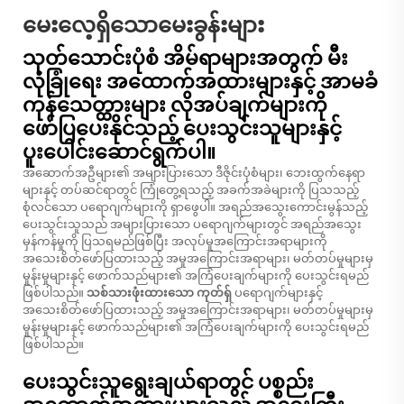
မေးလေ့ရှိသောမေးခွန်းများ
သုတ်သောင်းပုံစံ အိမ်ရာများအတွက် မီး
လုံခြုံရေး အထောက်အထားများနှင့် အာမခံ
ကုန်သေတ္ထားများ လိုအပ်ချက်များကို
ဖော်ပြပေးနိုင်သည့် ပေးသွင်းသူများနှင့်
ပူးပေါင်းဆောင်ရွက်ပါ။
အဆောက်အဦများ၏ အများပြားသော ဒီဇိုင်းပုံစံများ၊ ဘေးထွက်နေရာ
များနှင့် တပ်ဆင်ရာတွင် ကြုံတွေ့ရသည့် အခက်အခဲများကို ပြသသည့်
စုံလင်သော ပရောဂျက်များကို ရှာဖွေပါ။ အရည်အသွေးကောင်းမွန်သည့်
ပေးသွင်းသူသည် အများပြားသော ပရောဂျက်များတွင် အရည်အသွေး
မှန်ကန်မှုကို ပြသရမည်ဖြစ်ပြီး အလုပ်မှုအကြောင်းအရာများကို
အသေးစိတ်ဖော်ပြထားသည့် အမှုအကြောင်းအရာများ၊ မတ်တပ်မှုများမှ
မှုန်းမှုများနှင့် ဖောက်သည်များ၏ အကြံပေးချက်များကို ပေးသွင်းရမည်
ဖြစ်ပါသည်။
သစ်သားဖုံးထားသော ကုတ်ရှ်
ပရောဂျက်များနှင့်
အသေးစိတ်ဖော်ပြထားသည့် အမှုအကြောင်းအရာများ၊ မတ်တပ်မှုများမှ
မှုန်းမှုများနှင့် ဖောက်သည်များ၏ အကြံပေးချက်များကို ပေးသွင်းရမည်
ဖြစ်ပါသည်။
ပေးသွင်းသူရွေးချယ်ရာတွင် ပစ္စည်း