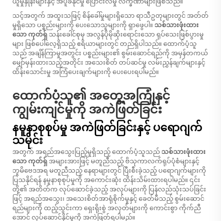
ယူမှုနှုန်းများနှင့် အပူခံနိုင်မှု ပြောင်းလဲမှု လက္ခဏာများဖြစ်သည်။
သင့်အတွက် အထူးသဖြင့် စိန်ခေါ်မှုများရှိသော ရာသီဥတုများတွင် အတ်တ်
မှုရှိသော ပစ္စည်းများကို ပေးသောသူများကို ရှာဖွေပါ။
သစ်သားဖုံးထား
သော ကုတ်ရှ်
သန်းခေါင်စုမှ အလွန်ပိုမိုဆိုးရောင်းသော ရုပ်သေးဖြစ်ပွားမှု
များ ဖြစ်ပေါ်လေ့ရှိသည့် ဧရိယာများတွင် တည်ရှိပါသည်။ ထောက်ပံ့သူ
သည် အချိန်ကြာမှုအတွင်း ပစ္စည်းများ၏ စွမ်းဆောင်ရည်ကို အမှန်တကယ်
မျှော်မှန်းထားသည့်အတိုင်း အသေးစိတ် တပ်ဆင်မှု လမ်းညွှန်ချက်များနှင့်
ထိန်းသောင်းမှု အကြံပေးချက်များကို ပေးပေးရပါမည်။
ထောက်ပံ့သူ၏ အတွေ့အကြုံနှင့်
ကျွမ်းကျင်မှုကို အကဲဖြတ်ခြင်း
နမူနာစုစုပ်မှု အကဲဖြတ်ခြင်းနှင့် ပရောဂျက်
သမိုင်း
အတွက် အရည်အသွေးပြည့်မှုရှိသည့် ထောက်ပံ့သူသည်
သစ်သားဖုံးထား
သော ကုတ်ရှ်
အများအားဖြင့် မတူညီသည့် ဗိသုကာလက်ရုပ်ပုံစံများနှင့်
ဘူမိဗေဒအရ မတူညီသည့် နေရာများတွင် ပြီးစီးခဲ့သည့် ပရောဂျက်များကို
ပြသနိုင်ရန် နမူနာစုစုပ်မှုကို အကောင်းဆုံး ထိန်းသိမ်းထားရပါမည်။ ၎င်း
တို့၏ အတိတ်က လုပ်ဆောင်ခဲ့သည့် အလုပ်များကို ပြန်လည်သုံးသပ်ခြင်း
ဖြင့် အရည်အသွေး၊ အသေးစိတ်အာရုံစိုက်မှုနှင့် ခေတ်မီသည့် စွမ်းဆောင်
ရည်များကို ထည့်သွင်းကာ ရှေးရိုးစွဲ အလှတ်များကို ကောင်းစွာ ကိုက်ညီ
အောင် လုပ်ဆောင်နိုင်မှုကို အကဲဖြတ်ရပါမည်။