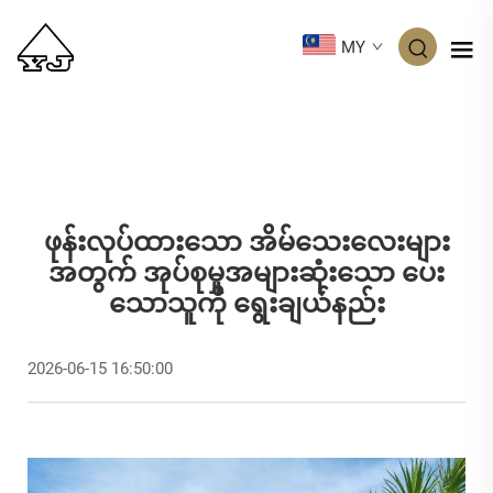
MY
ဖုန်းလုပ်ထားသော အိမ်သေးလေးများ
အတွက် အုပ်စုမှုအများဆုံးသော ပေး
သောသူကို ရွေးချယ်နည်း
2026-06-15 16:50:00