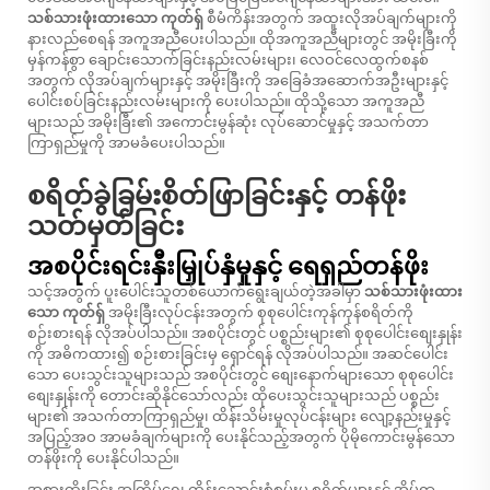
သစ်သားဖုံးထားသော ကုတ်ရှ်
စီမံကိန်းအတွက် အထူးလိုအပ်ချက်များကို
နားလည်စေရန် အကူအညီပေးပါသည်။ ထိုအကူအညီများတွင် အမိုးခြီးကို
မှန်ကန်စွာ ချောင်းသောက်ခြင်းနည်းလမ်းများ၊ လေဝင်လေထွက်စနစ်
အတွက် လိုအပ်ချက်များနှင့် အမိုးခြီးကို အခြေခံအဆောက်အဦးများနှင့်
ပေါင်းစပ်ခြင်းနည်းလမ်းများကို ပေးပါသည်။ ထိုသို့သော အကူအညီ
များသည် အမိုးခြီး၏ အကောင်းမွန်ဆုံး လုပ်ဆောင်မှုနှင့် အသက်တာ
ကြာရှည်မှုကို အာမခံပေးပါသည်။
စရိတ်ခွဲခြမ်းစိတ်ဖြာခြင်းနှင့် တန်ဖိုး
သတ်မှတ်ခြင်း
အစပိုင်းရင်းနှီးမြှုပ်နှံမှုနှင့် ရေရှည်တန်ဖိုး
သင့်အတွက် ပူးပေါင်းသူတစ်ယောက်ရွေးချယ်တဲ့အခါမှာ
သစ်သားဖုံးထား
သော ကုတ်ရှ်
အမိုးခြီးလုပ်ငန်းအတွက် စုစုပေါင်းကုန်ကုန်စရိတ်ကို
စဉ်းစားရန် လိုအပ်ပါသည်။ အစပိုင်းတွင် ပစ္စည်းများ၏ စုစုပေါင်းစျေးနှုန်း
ကို အဓိကထား၍ စဉ်းစားခြင်းမှ ရှောင်ရန် လိုအပ်ပါသည်။ အဆင်ပေါင်း
သော ပေးသွင်းသူများသည် အစပိုင်းတွင် စျေးနောက်များသော စုစုပေါင်း
စျေးနှုန်းကို တောင်းဆိုနိုင်သော်လည်း ထိုပေးသွင်းသူများသည် ပစ္စည်း
များ၏ အသက်တာကြာရှည်မှု၊ ထိန်းသိမ်းမှုလုပ်ငန်းများ လျော့နည်းမှုနှင့်
အပြည့်အဝ အာမခံချက်များကို ပေးနိုင်သည့်အတွက် ပိုမိုကောင်းမွန်သော
တန်ဖိုးကို ပေးနိုင်ပါသည်။
အစားထိုးခြင်း အကြိမ်ရေ၊ ထိန်းသောင်းစုံစမ်းမှု စရိတ်များနှင့် အိမ်ရာ