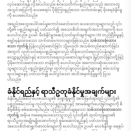
လုပ်ဆောင်ရန် လိုအပ်ပါသည်။ စင်သေတိက်ပစ္စည်းများသည် အလားတူ
အသွင်အပြင်ကို ပေးစေရင်း ပိုမိုကြာရှည်သော သက်တမ်းနှင့် မိုးရေခံနိုင်မှု
ကို ပေးစေပါသည်။
အရည်အသွေးပေါင်းစပ်မှုကောင်းမောင်းသော ပေးသောသူများသည် ၎င်း
တို့၏ ပစ္စည်းများနှင့် ပတ်သက်၍ အသေးစိတ်အချက်အလက်များကို ပေး
ပေးပါသည်။ ဥပမါ- မီးခံနိုင်မှုအဆင့်သတ်မှတ်ချက်များ၊ UV တည်ငြိမ်မှုနှင့်
မျှော်မှန်းထားသော သက်တမ်းကာလများဖြစ်သည်။
သစ်သားဖုံးထား
သော ကုတ်ရှ်
ပြန်လည်ပုံစောင်ခြင်း သို့မဟုတ် အသစ်တည်ဆောက်ခြင်း
အတွက် သုတ်သင်ရေးပစ္စည်းများသည် ထိန်းသောင်ရေးလုပ်ငန်းများ
လျော့နည်းခြင်းနှင့် ဘေးကင်းရေးလုပ်ဆောင်ချက်များ မြှင့်တင်ခြင်းတို့ဖြင့်
ပိုမိုကောင်းမောင်းသော တန်ဖိုးကို ပေးပါသည်။ အကောင်းဆုံးပေးသော
သူများသည် ပစ္စည်းဖွဲ့စည်းမှု၊ ထုတ်လုပ်မှုလုပ်ငန်းစဉ်များနှင့် စမ်းသပ်မှု
ရလဒ်များနှင့် ပတ်သက်၍ ပေါ်လွင်သော အသိအမှတ်ပြုမှုကို ပြသ
ပါသည်။
ခံနိုင်ရည်နှင့် ရာသီဥတုခံနိုင်မှုအချက်များ
ခံနိုင်ရည်အပေါ် ပေးသောသူ၏ သစ္စာရှိမှုကို အကဲဖြတ်ရာတွင် ၎င်းတို့၏
ပစ္စည်းစမ်းသပ်မှု လုပ်ထုံးလုပ်နည်းများနှင့် အာမခံချက်ပေးခြင်းများကို စိ
စိမ့်စိစိမ့် စစ်ဆေးရပါမည်။ ယုံကြည်စိတ်ချရသော
သစ်သားဖုံးထားသော
ကုတ်ရှ်
အမိုးဖ покရေးပေးသောသူသည် ၎င်းတို့၏ ထုတ်ကုန်များ၏
ရာသီဥတုအမျိုးမျိုးအောက်တွင် စွမ်းဆောင်ရည်နှင့် ပတ်သက်၍
အသေးစိတ်စာရွက်စာတမ်းများကို ပေးပါသည်။ ဥပမါ- လေခံနိုင်မှု၊ ရေစုပ်