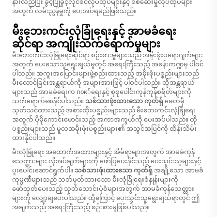
နားလည်ပြီး ခွင့်ပြုခွင့်လိုင်စင်လုပ်ထုပ်များနှင့် စစ်ဆေးမှုလုပ်ထုပ်များ
အတွက် လမ်းညွန်မှုကို ပေးအပ်ရမည်ဖြစ်သည်။
မီးဘေးကင်းလုံခြုံရေးနှင့် အာမခံရေး
ဆိုင်ရာ အကျိုးသက်ရောက်မှုများ
မီးဘေးကင်းလုံခြုံရေးဆိုင်ရာ စဉ်းစားမှုများသည် အမိုးဖုံးပရောဂျက်များ
အတွက် ပေးသောသူရွေးချယ်မှုတွင် အရေးကြီးသည့် အခန်းကဏ္ဍမှ ပါဝင်
ပါသည်။ အကူးအပြောင်းများဖွဲ့စည်းထားသည့် အမိုးဖုံးပစ္စည်းများသည်
မီးလောင်ခြင်းအန္တရာယ်ကို အများအားဖြင့် ပါဝင်ပါသည်။ ထိုအန္တရာယ်
များသည် အာမခံရေးက пок်ရေးနှင့် စုစုပေါင်းကုန်ကုန်စရိတ်များကို
သက်ရောက်စေနိုင်ပါသည်။
သစ်သားဖုံးထားသော ကုတ်ရှ်
ခေတ်မှီ
သုတ်သင်ထားသည့် အစားထိုးပစ္စည်းများသည် မီးဘေးကင်းလုံခြုံရေး
အတွက် ပိုမိုကောင်းမောင်းသည့် အကာအကွယ်ကို ပေးအပ်ပါသည်။ ထို
ပစ္စည်းများသည် မူလအမိုးဖုံးပစ္စည်းများ၏ အသွင်အပြင်ကို ထိန်းသိမ်း
ထားနိုင်ပါသည်။
မီးလုံခြုံရေး အထောက်အထားများနှင့် အိမ်ရာများအတွက် အာမခံကုန်
သေတ္ထားများ လိုအပ်ချက်များကို ဖော်ပြပေးနိုင်သည့် ပေးသွင်းသူများနှင့်
ပူးပေါင်းဆောင်ရွက်ပါ။
သစ်သားဖုံးထားသော ကုတ်ရှ်
အချို့သော အာမခံ
ကုမ္ပဏီများသည် သတ်မှတ်ထားသော မီးလုံခြုံရေးစံနှုန်းများကို
ဖော်ထုတ်ပေးသည့် သုတ်သောင်းပုံစံများအတွက် အာမခံကုန်သေတ္ထား
များကို လျှော့ချပေးပါသည်။ ထို့ကြောင့် ပေးသွင်းသူရွေးချယ်ရာတွင် ဤ
အချက်သည် အရေးကြီးသည့် စဉ်းစားမှုဖြစ်ပါသည်။