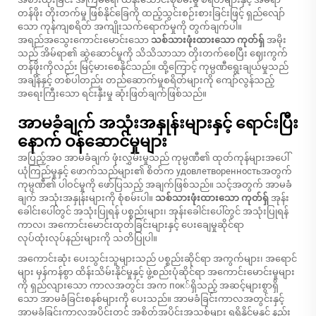
တန်ဖိုး တိုးတက်မှု ဖြစ်နိုင်ခြေကို ထည့်သွင်းစဉ်းစားခြင်းဖြင့် ရှည်လျော်
သော ကုန်ကျစရိတ် အကျိုးသက်ရောက်မှုကို တွက်ချက်ပါ။
အရည်အသွေးကောင်းမောင်းသော
သစ်သားဖုံးထားသော ကုတ်ရှ်
အမိုး
သည် အိမ်ရာ၏ ဆွဲဆောင်မှုကို သိသိသာသာ တိုးတက်စေပြီး ဈေးကွက်
တန်ဖိုးကိုလည်း မြင့်မားစေနိုင်သည်။ ထို့ကြောင့် ကုမ္ပဏီရွေးချယ်မှုသည်
အချိန်နှင့် တစ်ပါတည်း တည်ဆောက်မှုစရိတ်များကို ကျော်လွန်သည့်
အရေးကြီးသော ရင်းနှီးမှု ဆုံးဖြတ်ချက်ဖြစ်သည်။
အာမခံချက် အသုံးအနှုန်းများနှင့် ရောင်းပြီး
နောက် ဝန်ဆောင်မှုများ
အပြည့်အဝ အာမခံချက် ဖုံးလွှမ်းမှုသည် ကုမ္ပဏီ၏ ထုတ်ကုန်များအပေါ်
ယုံကြည်မှုနှင့် ဖောက်သည်များ၏ စိတ်က удовлетворенностьအတွက်
ကုမ္ပဏီ၏ ပါဝင်မှုကို ဖော်ပြသည့် အချက်ဖြစ်သည်။ သင့်အတွက် အာမခံ
ချက် အသုံးအနှုန်းများကို စုံစမ်းပါ။
သစ်သားဖုံးထားသော ကုတ်ရှ်
အုန်း
ခေါင်းပေါ်တွင် အသုံးပြုရန် ပစ္စည်းများ၊ အုန်းခေါင်းပေါ်တွင် အသုံးပြုရန်
ကာလ၊ အကောင်းမောင်းထုတ်ခြင်းများနှင့် ပေးချေမှုဆိုင်ရာ
လုပ်ထုံးလုပ်နည်းများကို သတိပြုပါ။
အကောင်းဆုံး ပေးသွင်းသူများသည် ပစ္စည်းဆိုင်ရာ အကွက်များ၊ အရောင်
များ မှန်ကန်စွာ ထိန်းသိမ်းနိုင်မှုနှင့် ဖွဲ့စည်းပုံဆိုင်ရာ အကောင်းမောင်းမှုများ
ကို ရှည်လျားသော ကာလအတွင်း အက пок်ရှိသည့် အဆင့်များစွာရှိ
သော အာမခံခြင်းစနစ်များကို ပေးသည်။ အာမခံခြင်းကာလအတွင်းနှင့်
အာမခံခြင်းကာလအပိုင်းတွင် အစိတ်အပိုင်းအသစ်များ ရရှိနိုင်မှုနှင့် နည်း