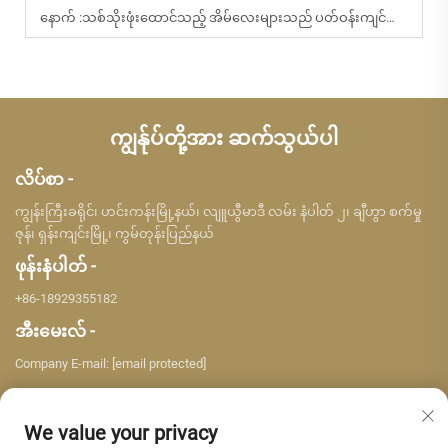
နောက် :
သစ်သိုးဖုံးထောင်သည့် အိမ်လေးများသည် ပတ်ဝန်းကျင်ကို ဂရုစိုက်သည့် ခရီးသွားဧည့်သည်များကို မည်သို့ ဆွဲဆောင်နိုင်သနည်း
ကျွန်ုပ်တို့အား ဆက်သွယ်ပါ
လိပ်စာ -
ကျွန်းကြီးခရိုင်၊ ဟင်းကန်းမြို့နယ်၊ လျူယွီမာဒီ လမ်း နံပါတ် ၂၊ ချီဟွာ စက်မှု
ဇုန်၊ ရှန်းကျင်းမြို့၊ ကွမ်တုန်းပြည်နယ်
ဖုန်းနံပါတ် -
+86-18929355182
အီးမေးလ် -
Company E-mail:
[email protected]
We value your privacy