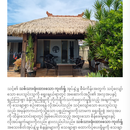
သင့်၏
သစ်သားဖုံးထားသော ကုတ်ရှ်
အုပ်နှံ့မှု စီမံကိန်းအတွက် သင့်လျော်
သော ပေးသွင်းသူကို ရွေးချယ်ရာတွင် အဆောက်အဦး၏ အလှအပနှင့်
ရှည်ကြာစွာ ခံနိုင်ရည်ရှိမှုကို တိုက်ရိုက်သက်ရောက်မှုရှိသည့် အချက်များ
ကို သေချာစွာ စဉ်းစားရန် လိုအပ်ပါသည်။ သင့်လျော်သော ပေးသွင်းသူ
သည် အမှန်တကယ်ကဲ့သို့သော ပစ္စည်းများကိုသာမက ရှေးရိုးစွဲ အလှအပ
ကို ထိန်းသောင်းရာတွင် ဖြစ်ပေါ်လာသည့် အထူးသော စိန်ခေါ်မှုများနှင့်
လိုအပ်ချက်များကိုလည်း နားလည်ပါသည်။
သစ်သားဖုံးထားသော ကုတ်ရှ်
အသေးစိတ်အုပ်နှံ့မှု စံနှုန်းများကို သေချာစွာ ထောက်ပံ့ပေးရှိမှုကို သေချာ