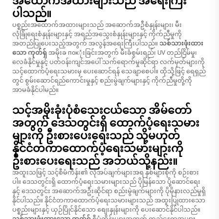
အထောက်အထားများသည် အရေးကြီး
ပါသည်။
ပစ္စည်းအထောက်အထားများသည် အဆောက်အဦစံနှုန်းများ၊ မီး
လုံခြုံရေးစံနှုန်းများနှင့် အရည်အသွေးစံနှုန်းများနှင့် ကိုက်ညီမှုကို
အတည်ပြုပေးသည့်အတွက် အလွန်အရေးကြီးပါသည်။
သစ်သားဖုံးထား
သော ကုတ်ရှ်
အမိုးခ покုံးခြင်းအတွက် မီးခံစွမ်းရည်၊ UV တည်ငြိမ်မှု၊
လေခံနိုင်မှုနှင့် ပတ်ဝန်းကျင်အပေါ် သက်ရောက်မှုဆိုင်ရာ လက်မှတ်များကို
သင့်ထောက်ပံ့ရေးသမားမှ ပေးဆောင်ရန် သေချာစေပါ။ ထိုသို့ဖြင့် ရေရှည်
တွင် စွမ်းဆောင်ရည်ကောင်းမှုနှင့် စည်းမွဲချက်များနှင့် ကိုက်ညီမှုတို့ကို
အာမခံနိုင်ပါမည်။
သင့်အမိုးခုံးပုံစံသေးငယ်သော အိမ်တော်
အတွက် ဒေသတွင်းရှိ ထောက်ပံ့ရေးသမား
များကို ဦးစားပေးရေးသည် သို့မဟုတ်
နိုင်ငံတကာထောက်ပံ့ရေးသမားများကို
ဦးစားပေးရေးသည် အဘယ်သို့နည်း။
အထူးသဖြင့် သင့်စီမံကိန်း၏ လိုအပ်ချက်များအရ နှစ်များစုံကို စဉ်းစား
ပါ။ ဒေသတွင်းရှိ ထောက်ပံ့ရေးသမားများသည် ပိုမြန်သော ပို့ဆောင်ရေး
နှင့် ဒေသတွင်း အဆောက်အဦးဆိုင်ရာ စည်းမွဲချက်များကို ပိုမိုနားလည်မှုရှိ
နိုင်ပါသည်။ နိုင်ငံတကာထောက်ပံ့ရေးသမားများသည် အထူးပြုထားသော
ပစ္စည်းများနှင့် ယှဉ်ပြိုင်နိုင်သော စျေးနှုန်းများကို ပေးဆောင်နိုင်ပါသည်။
သစ်သားဖုံးထားသော ကုတ်ရှ်
စီမံကိန်းများအတွက် တည်နေရာအများ