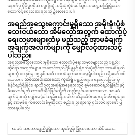
နောက်မှ မှီခိုမှုမရှိဘဲ ရှေးရိုးစွဲ အမိုးခုံးပုံစံပေါ်တွင် အတွေ့အကြုံရှိသော
ထောက်ပံ့ရေးသမားများကို ဦးစားပေးပါ။
အရည်အသွေးကောင်းမှုရှိသော အမိုးခုံးပုံစံ
သေးငယ်သော အိမ်တော်အတွက် ထောက်ပံ့
ရေးသမားများထံမှ မည်သည့် အာမခံချက်
အချက်အလက်များကို မျှော်လင့်ထားသင့်
ပါသည်။
အရည်အသွေးကောင်းမှုရှိသော ထောက်ပံ့ရေးသမားများသည် ပစ္စည်း
ဆိုင်ရာ အကွက်များ၊ အရောင်တည်ငြိမ်မှုနှင့် ဖွဲ့စည်းပုံဆိုင်ရာ အာမခံချက်
များကို ၁၀ နှစ်မှ ၁၅ နှစ်အထိ အာမခံချက်ပေးလေ့ရှိပါသည်။ သို့သော် စင်
သေတိက
သစ်သားဖုံးထားသော ကုတ်ရှ်
ပစ္စည်းများ၊ နေရောင်ခြင်းကို
ခံနိုင်ရည်ရှိခြင်း၊ ရာသီဥတုအခြေအနေများတွင် စွမ်းဆောင်ရည်ရှိခြင်းနှင့်
မီးလောင်မှုကို တားဆီးနိုင်ခြင်းတို့ကို ထည့်သွင်းပေးထားသော အာမခံ
ချက်များကို မျှော်လင့်ပါသည်။ ထို့အပါတ် ထိန်းသိမ်းရေးလုပ်ငန်းစဉ်များ
နှင့် အာမခံချက်တောင်းခံမှုဆိုင်ရာ စည်းမျဉ်းများကို ရှင်းလင်းစွာဖော်ပြ
ထားရပါမည်။
ယခင် :
သဘောတူညီမှုရှိသော အုတ်မှုန်းခြုံထားသော အိမ်သေးလေးနှင့် ပတ်ဝန်းကျင်အမြင်အာရုံ