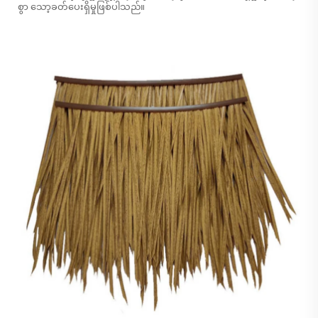
စွာ သော့ခတ်ပေးရှိမှုဖြစ်ပါသည်။