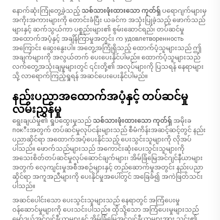
နောက်ဆုံးကြုံတွေ့ခဲ့သည့်
သစ်သားဖုံးထားသော ကုတ်ရှ်
ပရောဂျက်များမှ
အကိုးအကားများကို တောင်းခံပြီး ယခင်က အသုံးပြုခဲ့သည့် ဖောက်သည်
များနှင့် ဆက်သွယ်ကာ ပစ္စည်းများ၏ စွမ်းဆောင်ရည်၊ တပ်ဆင်မှု
အထောက်အပံ့နှင့် အချိန်ကြာမှုအတွင်း က удовлетворенность
အကြောင်း ဆွေးနွေးပါ။ အတွေ့အကြုံရှိသည့် ထောက်ပံ့သူများသည် ဤ
အချက်များကို အလွယ်တက် ပေးပေးနိုင်ပါမည်။ ထောက်ပံ့သူများသည်
လက်တွေ့အသုံးချမှုများတွင် ၎င်းတို့၏ အလုပ်များကို ပြသရန် နေရာများ
သို့ လာရောက်ကြည့်ရှုရန် အဆင်ပေးပေးနိုင်ပါမည်။
နည်းပညာအထောက်အပံ့နှင့် တပ်ဆင်မှု
လမ်းညွှန်မှု
ရွေးချယ်မှု၏ ရှုပ်ထွေးမှုသည်
သစ်သားဖုံးထားသော ကုတ်ရှ်
အမိုးခ
покီးအတွက် တပ်ဆင်မှုလုပ်ငန်းများသည် စီမံကိန်းအဆင့်ဆင့်တွင် နည်း
ပညာဆိုင်ရာ အထောက်အပံ့ပေးနိုင်သည့် ပေးသွင်းသူများကို လိုအပ်
ပါသည်။ ဖောက်သည်များသည် အကောင်းဆုံးပေးသွင်းသူများကို
အသေးစိတ်တပ်ဆင်မှုလုပ်ဆောင်ချက်များ၊ အိမ်ခြံမြေအင်ဂျင်နီယာများ
အတွက် လေ့ကျင်းမှုအစီအစဉ်များနှင့် တည်ဆောက်မှုအတွင်း နည်းပညာ
ဆိုင်ရာ အကူအညီများကို ပေးနိုင်မှုအပေါ်တွင် အခြေခံ၍ အကဲဖြတ်သင်း
ပါသည်။
အဆင်ပေါင်းသော ပေးသွင်းသူများသည် နေရာတွင် အကြံပေးမှု
ဝန်ဆောင်မှုများကို ပေးသင်းပါသည်။ ထိုသို့သော အကြံပေးမှုများသည်
မော်ဒယ်အင်ဂျင်နီယာများနှင့် အိမ်ခြံမြေအင်ဂျင်နီယာများအား သင်း၏