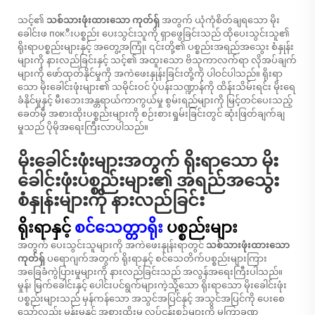
သင့်၏
သစ်သားဖုံးထားသော ကုတ်ရှ်
အတွက် ယုံကုံစိတ်ချရသော မိုး
ခေါင်းဖ покီးပစ္စည်း ပေးသွင်းသူကို ရှာဖွေခြင်းသည် ထိုပေးသွင်းသူ၏
ရိုးရာပစ္စည်းများနှင့် အတွေ့အကြုံ၊ ၎င်းတို့၏ ပစ္စည်းအရည်အသွေး စံနှုန်း
များကို နားလည်ခြင်းနှင့် သင့်၏ အထူးသော ဗိသုကာလက်ရာ လိုအပ်ချက်
များကို ဖော်ထုတ်နိုင်မှုကို အကဲဖေးနှုန်းခြင်းတို့ကို ပါဝင်ပါသည်။ ရိုးရာ
သော မိုးခေါင်းဖုံးများ၏ သမိုင်းဝင် ပုံပန်းသဏ္ဍာန်ကို ထိန်းသိမ်းရင်း မိုးရေ
ခံနိုင်မှုနှင့် မီးဘေးအန္တရာယ်ကာကွယ်မှု စွမ်းရည်များကို မြင့်တင်ပေးသည့်
ခေတ်မှီ အစားထိုးပစ္စည်းများကို စဉ်းစားရှုမ်းခြင်းတွင် ဆုံးဖြတ်ချက်ချ
မှုသည် ပိုမိုအရေးကြီးလာပါသည်။
မိုးခေါင်းဖုံးများအတွက် ရိုးရာသော မိုး
ခေါင်းဖုံးပစ္စည်းများ၏ အရည်အသွေး
စံနှုန်းများကို နားလည်ခြင်း
ရိုးရာနှင့်
စင်သေတ္တာရိုး
ပစ္စည်းများ
အတွက် ပေးသွင်းသူများကို အကဲဖေးနှုန်းရာတွင်
သစ်သားဖုံးထားသော
ကုတ်ရှ်
ပရောဂျက်အတွက် ရိုးရာနှင့် စင်သေတိက်ပစ္စည်းများကြား
အခြေခံကွဲပြားမှုများကို နားလည်ခြင်းသည် အလွန်အရေးကြီးပါသည်။
မှုန်၊ မြက်ခေါင်းနှင့် ပေါင်းပင်ရွက်များကဲ့သို့သော ရိုးရာသော မိုးခေါင်းဖုံး
ပစ္စည်းများသည် မှန်ကန်သော အသွင်အပြင်နှင့် အသွင်အပြင်ကို ပေးစေ
သော်လည်း မှုန်းမှုနှင့် အစားထိုးမှု လုပ်ငန်းစဉ်များကို မကြာခဏ