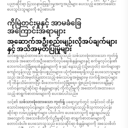
ပညာဆိုင်ရာ ပြဿနာဖြေရှင်းမှုအကူအညီများ ပေးသည့် အောက်ခေါင်း
ပေးသွင်းသူများကို စဉ်းစားပါ။
ကိုမြဲတင်းမှုနှင့် အာမခံခြေ
အကြောင်းအရာများ
အဆောက်အဦးစည်းမျဉ်းလိုအပ်ချက်များ
နှင့် အသိအမှတ်ပြုမှုများ
သင်ရွေးချယ်ထားသော ပေးသွင်းသူသည်
သစ်သားဖုံးထားသော ကုတ်ရှ်
ဒေသခံ အဆောက်အဦးဆောက်လုပ်ရေးစံနှုန်းများနှင့် စက်မှုလုပ်ငန်း၏
ဘေးကင်းလုံခြုံရေးစံနှုန်းများကို ဖ уд်နေသည့် (သို့မဟုတ်) ထက်များစွာ
ကျော်လွန်သည့် အမိုးဖုံးပစ္စည်းများ။ ယုံကုံစေရေးရှိသည့် ပေးသောသူများ
သည် အသိအမှတ်ပြုထားသည့် စမ်းသပ်မှုအဖွဲ့များမှ လက်ရှိအထုပ်များ
ကို ထိန်းသိမ်းထားပြီး မီးဘေးကင်းလုံခြုံရေး၊ ဖွဲ့စည်းပုံအလေးချိန်နှင့်
ပတ်ဝန်းကျင်ဆိုင်ရာ စံနှုန်းများနှင့် ကိုက်ညီမှုကို အထောက်အထားပေး
သည့် စာရွက်စာတမ်းများကို ပေးအပ်ပါသည်။
သင့်၏
သစ်သားဖုံးထားသော ကုတ်ရှ်
ပရောဂျက်တွင် သမိုင်းဝင် ထိန်း
သောင်းရေးလုပ်ငန်းများ သို့မဟုတ် တင်းကျပ်သည့် ဗိသုကာလုပ်ငန်း
ဆိုင်ရာ လမ်းညွန်ချက်များ ပါဝင်ပါက ပေးသောသူကို ရွေးချယ်မည့်
အလျောက် အသေးစိတ်ကိုက်ညီမှုဆိုင်ရာ စာရွက်စာတမ်းများကို
တောင်းခံပါ။ ပေးသောသူသည် ဒေသဆိုင်ရာ စံနှုန်းများကို အသေးစိတ်