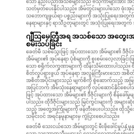
သော နည်းပညာအသစ်များသည် ဗိသုကာများအား အသုံးပြု
သတ်မှတ်ပေးနိုင်ပါသည်။
အိမ်တွင်းများပါသော ဖုံးအု
သဘောကျဖွယ်ရာ ပစ္စည်းများကို အသုံးပြုရေးအတွက် လ
နေရာများနှင့် ရာသီဥတုများတွင် အသုံးပြုရေးအတွက်
ဂျီဩမေတြီအရ အသစ်သော အတွေးအခေါ်မျာ
စမ်းသပ်ခြင်း
ခေတ်မီ သစ်သွေးဖြင့် အုပ်ထားသော အိမ်များ၏ ဒီဇိုင်းမျ
အိမ်များ၏ အုပ်နေရာ ပုံစံများကို စူးစမ်းလေ့လာခြင်း
သော စရိုက်လက္ခဏာများကို ထိန်းသိမ်းထားပါသည်။ ဗိသ
စိတ်လှုပ်ရှားဖွယ် အုပ်နေရာ အလွန်ကြီးမားသော အစိတ
အစိတ်အပိုင်းများသည် မျက်စိကို စွဲဆောက်သည့် အမြင်အ
အပြင်ဘက် အိမ်သုံးနေရာများကို လုပ်ဆောင်နိုင်စေပါသည
ဖြင့် အုပ်ထားသော အိမ်များ၏ ဒီဇိုင်းများကို စိန်ခေါ
ပါသည်။ ထိုဒီဇိုင်းများသည် မြင်ကွင်းများကို အများဆုံး
သည့် အတွေ့အကြုံများကို ဖန်တီးပေးပါသည်။ ထိုသို့သ
သမိုင်းဝင် အရင်နမူနာများမှ ကွဲပြားစေပါသည်။
ခေတ်မီ သေးငယ်သော အိမ်များတွင် မီးဖိုခေါင်မှုပ်နှံ့မှုနှ
သော သဘောတူညီမှုများနှင့် လေဝင်လေထွက်စနစ်များကို 