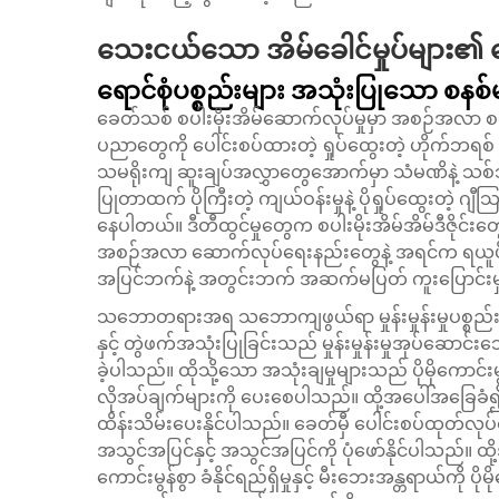
သေးငယ်သော အိမ်ခေါင်မှုပ်များ၏ 
ရောင်စုံပစ္စည်းများ အသုံးပြုသော စနစ်
ခေတ်သစ် စပါးမိုးအိမ်ဆောက်လုပ်မှုမှာ အစဉ်အလာ စ
ပညာတွေကို ပေါင်းစပ်ထားတဲ့ ရှုပ်ထွေးတဲ့ ဟိုက်ဘရ
သမရိုးကျ ဆူးချပ်အလွှာတွေအောက်မှာ သံမဏိနဲ့ သစ်သားဘ
ပြုတာထက် ပိုကြီးတဲ့ ကျယ်ဝန်းမှုနဲ့ ပိုရှုပ်ထွေးတဲ့ 
နေပါတယ်။ ဒီတီထွင်မှုတွေက စပါးမိုးအိမ်အိမ်ဒီဇိုင်းတွေ
အစဉ်အလာ ဆောက်လုပ်ရေးနည်းတွေနဲ့ အရင်က ရယူဖို့စိန်ခေါ်
အပြင်ဘက်နဲ့ အတွင်းဘက် အဆက်မပြတ် ကူးပြောင်းမှ
သဘောတရားအရ သဘောကျဖွယ်ရာ မှုန်းမှုန်းမှုပစ္စ
နှင့် တွဲဖက်အသုံးပြုခြင်းသည် မှုန်းမှုန်းမှုအုပ်ဆော
ခဲ့ပါသည်။ ထိုသို့သော အသုံးချမှုများသည် ပိုမိုကောင်းမွန
လိုအပ်ချက်များကို ပေးစေပါသည်။ ထို့အပေါ်အခြေခံ၍ မ
ထိန်းသိမ်းပေးနိုင်ပါသည်။ ခေတ်မှီ ပေါင်းစပ်ထုတ်လုပ်ထ
အသွင်အပြင်နှင့် အသွင်အပြင်ကို ပုံဖော်နိုင်ပါသည်။ 
ကောင်းမွန်စွာ ခံနိုင်ရည်ရှိမှုနှင့် မီးဘေးအန္တရာယ်ကို ပို