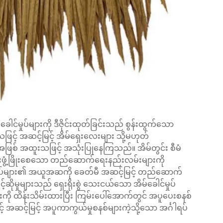
မှုပ်များကို ဒီဇိုင်းထုတ်ခြင်းသည် စွန်းထွက်သော
ဖြင့် အဆင့်မြင့် အိမ်ရှေးလေးများ သို့မဟုတ်
ြစ် အထူးသဖြင့် အသုံးပြုနေကြသည်။ အိမ်တွင်း စီမံ
းမှုများဖွံ့ဖြိုးစေသော တည်ဆောက်ရေးနည်းလမ်းများကို
ါင်မှုပ်များ၏ အယူအဆကို ခေတ်မီ အဆင့်မြင့် တည်ဆောက်
ဆိုမှုများသည် ရှေးရိုးစွဲ သေးငယ်သော အိမ်ခေါင်မှုပ်
းကို ထိန်းသိမ်းထားပြီး ကြမ်းပေါ်အောက်တွင် အပူပေးစနစ်
င့် အဆင့်မြင့် အပူကာကွယ်မှုစနစ်များကဲ့သို့သော အင်္ဂါရပ်