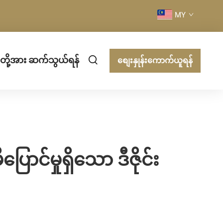
MY
ပ်တို့အား ဆက်သွယ်ရန်
စျေးနှုန်းကောက်ယူရန်
င်မှုရှိသော ဒီဇိုင်း