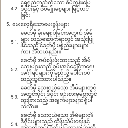
ရေရှည်တည်တံ့သော စီမံကုန်းမြေ
ဒီဇိုင်းနှင့် ဇီဝမျိုးစေ့များ မြင့်တင်
ခြင်း
မေးလေ့ရှိသောမေးခွန်းများ
ခေတ်မှီ မိုးရေစုပ်ခြင်းအတွက် အိမ်
များ တည်ဆောက်ရာတွင် အသုံးပြု
နိုင်သည့် ခေတ်မှီ ပစ္စည်းများများ
ကား အဘယ်နည်း။
ခေတ်မှီ အပ်စုန်းဖုံးထားသည့် အိမ်
သေးများသည် စွမ်းအင်ချွေတာရေး
အင်္ဂါရပ်များကို မည်သို့ ပေါင်းစပ်
ထည့်သွင်းထားပါသည်။
ခေတ်မှီ သေးငယ်သော အိမ်များတွင်
အတွင်းပိုင်း ဒီဇိုင်း စဥ်းစားမှုများတွင်
ထူးခြားသည့် အချက်များများ ရှိပါ
သလား။
ခေတ်မှီ သေးငယ်သော အိမ်များ၏
ဒီဇိုင်းများသည် ထိန်းသိမ်းရေးနှင့်
အသက်တမ်း ရှည်မှု ပြဿနာများကို