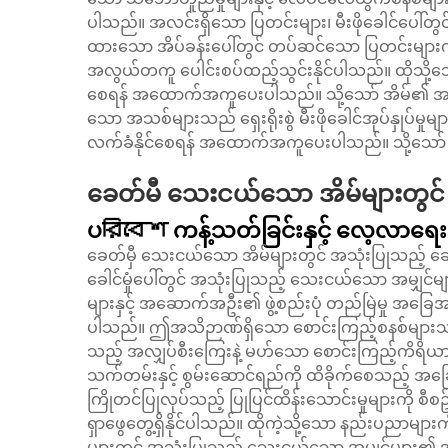
ပါသည်။ အလင်းရှိသော ပြတင်းများ၊ မီးဖိုခေါင်ပေါ်တွ
ထားသော အိပ်ခန်းပေါ်တွင် တပ်ဆင်သော ပြတင်းများကို 
အလွယ်တကူ ပေါင်းစပ်ထည့်သွင်းနိုင်ပါသည်။ ထိုသို့သ
စေရန် အထောက်အကူပေးပါသည်။ သို့သော် အိမ်၏ အပြင်ဘက
သော အသစ်များသည် ရှေးရိုးစွဲ မီးဖိုခေါင်အုပ်နှုပ်မှ
လက်ခံနိုင်စေရန် အထောက်အကူပေးပါသည်။ သို့သော် ဗိသ
ခေတ်မီ သေးငယ်သော အိမ်များတွင် 
ပরিবেশ ကန့်သတ်ခြင်းနှင့် လေ့လာရေး
ခေတ်မှီ သေးငယ်သော အိမ်များတွင် အသုံးပြုသည့် ခ
ခေါင်မှုံပေါ်တွင် အသုံးပြုသည့် သေးငယ်သော အမျှင်မ
များနှင့် အဆောက်အဦး၏ ဖွဲ့စည်းပုံ တည်မြဲမှု အခြေအန
ပါသည်။ ဤအသိဉာဏ်ရှိသော စောင်းကြည့်စနစ်မျာ
သည့် အလျှပ်စီးကြေးနဲ့ မဟ်သော စောင်းကြည့်ကိရိယာ
သက်တမ်းနှင့် စွမ်းဆောင်ရည်ကို ထိခိုက်စေသည့် အခြ
ကြိုတင်ပြုလုပ်သည့် ပြုပြင်ထိန်းသောင်းမှုများကို စီစဥ်
ရှာဖွေတွေ့ရှိနိုင်ပါသည်။ ထိုကဲ့သို့သော နည်းပညာများ
များတွင် အသုံးပြုသည့် သေးငယ်သော အမျှင်များ၏ အက