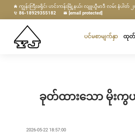
ကျွန်းကြီးခရိုင်၊ ဟင်းကန်းမြို့နယ်၊ လျူယွီမာဒီ လမ်း နံပါတ် ၂၊ 
86-18929355182
[email protected]
ပင်မစာမျက်နှာ
ထုတ်
ခုတ်ထားသော မိုးကွယ်
2026-05-22 18:57:00