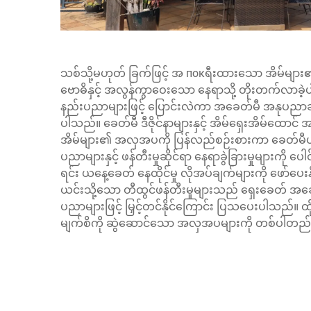
သစ်သို့မဟုတ် ခြက်ဖြင့် အ покရီးထားသော အိမ်မျ
ဗောဓိနှင့် အလွန်ကွာဝေးသော နေရာသို့ တိုးတက်လာခဲ့
နည်းပညာများဖြင့် ပြောင်းလဲကာ အခေတ်မီ အနုပညာဆိ
ပါသည်။ ခေတ်မီ ဒီဇိုင်နာများနှင့် အိမ်ရှေးအိမ်ထောင
အိမ်များ၏ အလှအပကို ပြန်လည်စဉ်းစားကာ ခေတ်မီပစ္
ပညာများနှင့် ဖန်တီးမှုဆိုင်ရာ နေရာခွဲခြားမှုများကို
ရင်း ယနေ့ခေတ် နေထိုင်မှု လိုအပ်ချက်များကို ဖော်ပ
ယင်းသို့သော တီထွင်ဖန်တီးမှုများသည် ရှေးခေတ် အ
ပညာများဖြင့် မြှင့်တင်နိုင်ကြောင်း ပြသပေးပါသည်။ ထိ
မျက်စိကို ဆွဲဆောင်သော အလှအပများကို တစ်ပါတည်း 