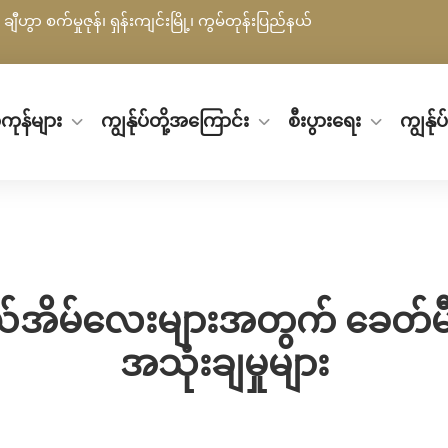
ချီဟွာ စက်မှုဇုန်၊ ရှန်းကျင်းမြို့၊ ကွမ်တုန်းပြည်နယ်
ကုန်များ
ကျွန်ုပ်တို့အကြောင်း
စီးပွားရေး
ကျွန်ု
အိမ်လေးများအတွက် ခေတ်မီပြော
အသုံးချမှုများ