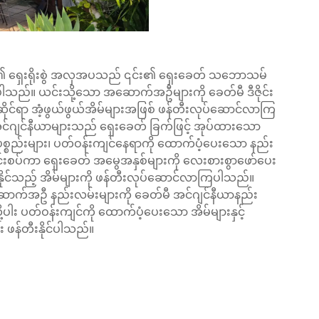
ား၏ ရှေးရိုးစွဲ အလှအပသည် ၎င်း၏ ရှေးခေတ် သဘောသမ်
ပါသည်။ ယင်းသို့သော အဆောက်အဦများကို ခေတ်မီ ဒီဇိုင်း
ုင်ရာ အံ့ဖွယ်ဖွယ်အိမ်များအဖြစ် ဖန်တီးလုပ်ဆောင်လာကြ
် အင်ဂျင်နီယာများသည် ရှေးခေတ် ခြက်ဖြင့် အုပ်ထားသော
စည်းများ၊ ပတ်ဝန်းကျင်နေရာကို ထောက်ပံ့ပေးသော နည်း
 ပေါင်းစပ်ကာ ရှေးခေတ် အမွေအနှစ်များကို လေးစားစွာဖော်ပေး
ေးနိုင်သည့် အိမ်များကို ဖန်တီးလုပ်ဆောင်လာကြပါသည်။
ဆောက်အဦ နည်းလမ်းများကို ခေတ်မီ အင်ဂျင်နီယာနည်း
ု့ပါး ပတ်ဝန်းကျင်ကို ထောက်ပံ့ပေးသော အိမ်များနှင့်
ဖန်တီးနိုင်ပါသည်။