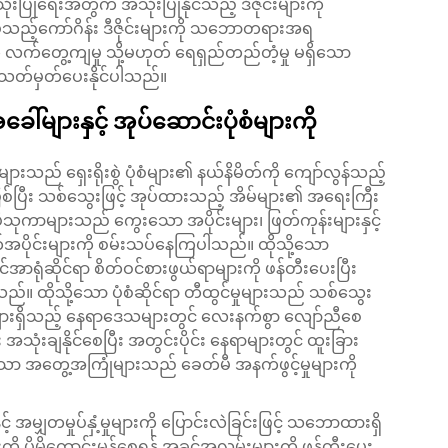
ရေးအတွက် အသုံးပြုနိုင်သည့် ဒီဇိုင်းများကို
ပ်သည့်ကော်ဂိန်း
ဒီဇိုင်းများကို သဘောတရားအရ
က်တွေ့ကျမှု သို့မဟုတ် ရေရှည်တည်တံ့မှု မရှိသော
 သတ်မှတ်ပေးနိုင်ပါသည်။
းနှင့် အုပ်ဆောင်းပုံစံများကို
ားသည် ရှေးရိုးစွဲ ပုံစံများ၏ နယ်နိမိတ်ကို ကျော်လွန်သည့်
ဖြစ်ပြီး သစ်သွေးဖြင့် အုပ်ထားသည့် အိမ်များ၏ အရေးကြီး
ုကာများသည် ကွေးသော အပိုင်းများ၊ ဖြတ်ကုန်းများနှင့်
်အပိုင်းများကို စမ်းသပ်နေကြပါသည်။ ထိုသို့သော
ာရုံဆိုင်ရာ စိတ်ဝင်စားဖွယ်ရာများကို ဖန်တီးပေးပြီး
်။ ထိုသို့သော ပုံစံဆိုင်ရာ တီထွင်မှုများသည် သစ်သွေး
်မှုများရှိသည့် နေရာဒေသများတွင် လေးနက်စွာ လျော်ညီစေ
 အသုံးချနိုင်စေပြီး အတွင်းပိုင်း နေရာများတွင် ထူးခြား
ော အတွေ့အကြုံများသည် ခေတ်မီ အနက်ဖွင့်မှုများကို
င့် အမျှတမှုပ်နှံ့မှုများကို ပြောင်းလဲခြင်းဖြင့် သဘောထားရှိ
ပိုမိုကောင်းမွန်စေရန် အခွင့်အလမ်းများကို ဖန်တီးပေး