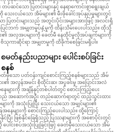
င် တပ်ဆင်သော ပြတင်းများနှင့် နေရာကောင်းစွာရွေးချယ်
သေးငယ်သော အိမ်များ၏ မီးဖိုခေါင်အုပ်နှုပ်မှုများတွင်
ော ပြတင်းများသည် အတွင်းပိုင်းအများအားဖြင့် အလင်းရှိ
် အမျှတမှုပ်နှံ့မှုကို ထိန်းသိမ်းပေးပါသည်။ ထိုသို့
ုများ၏ အလှအပများကို ခေတ်မီ နေထိုင်မှုလိုအပ်ချက်များကို
ုကာဆိုင်ရာ အမျှတမှုကို ထိခိုက်စေခြင်းမရှိပါ။
စမတ်နည်းပညာများ ပေါင်းစပ်ခြင်း
 စနစ်
ေတ်မှီသော ပတ်ဝန်းကျင်စောင်းကြည့်စနစ်များသည် အိမ်
ျား၏ အလွန်အမင်း စိုထိုင်းဆ၊ အပူခါးမှု အပြောင်းအလဲ
ေများကို အချိန်နှင့်တစ်ပါတ်တွင် စောင်းကြည့်ပေး
းသည် အဆောက်အဦး တည်ဆောက်ရာတွင် ထည့်သွင်းထား
များကို အသုံးပြုပြီး သေးငယ်သော အမျှင်များ၏
ေအနေများကို စောင်းကြည့်ပေးပါသည်။ ထို့ကြောင့်
နိုင်ပြီး ဖြစ်နိုင်ခြေရှိသည့် ပြဿနာများကို အစောပိုင်းတွင်
ကို ပေါင်းစပ်အသုံးပြုခြင်းဖြင့် ခေတ်မှီသေးငယ်သော အိမ်
ောင်းဆုံး စွမ်းဆောင်ရည်ကို ထိန်းသိမ်းပေးနိုင်ပါသည်။