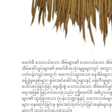
ခေတ်မီ သေးငယ်သော အိမ်များ၏ သေးငယ်သော အိမ်ခေါင်
အိမ်ခေါင်မှုပ်များ၏ ခေတ်မီအသုံးချမှုများတွင် အထူးသ
ပတ်ဝန်းကျင်အတွက် အကောင်းများသော နေအိမ်များအဖ
ခန့်ခွဲမှုစနစ်များ၊ စွမ်းအင်ခေါင်းစဥ်များနှင့် ဖန်တီ
ပေါင်းစပ်ခြင်းဖြင့် ရှေးရိုးစွဲ သေးငယ်သော အိမ်ခေ
ရေးအဖြစ် မြင့်တင်ပေးခဲ့သည်။ ဤခေတ်မီ အဓိပ္ပာယ်ဖွင့်
များ၏ ထူးခြားသော ပုံပန်းသဏ္ဍာန်နှင့် သဘောသမ်မျာ
များ၊ နေရောင်ခြင်းမှ စွမ်းအင်ထုတ်လုပ်ခြင်းစနစ်များနှ
များကို ထည့်သွင်းပေးခဲ့သည်။