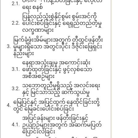
ပরিবেশ ကန့်သတ်ခြင်းနှင့် လေ့လာ
ရေး စနစ်
ပြန်လည်သုံးစွဲနိုင်စွမ်း စွမ်းအင်ကို
ပေါင်းစပ်ခြင်းနှင့် ရေရှည်တည်တံ့မှု
လက္ခဏာများ
မြက်ခုံဖုံးအိမ်များအတွက် တီထွင်ဖန်တီး
မှုများရှိသော အတွင်းပိုင်း ဒီဇိုင်းဖြေရှင်း
နည်းများ
နေရာအသုံးချမှု အကောင်းဆုံး
ဖော်ထုတ်ခြင်းနှင့် ဖွင့်လှစ်သော
အစီအစဉ်များ
သဘောတူညီမှုရှိသည့် အလင်းရေး
နှင့် မြင်သာသည့် ဆက်သွယ်မှု
မြေပြင်နှင့် အပြင်ထွက် နေထိုင်ခြင်းတို့
တွင် မြေခင်းပေါင်းစပ်ခြင်း
အပြင်ခန်းများ ဖန်တီးခြင်းနှင့်
ဥယျာဉ်များအတွက် အဆက်မပြတ်
ပြောင်းလဲခြင်း