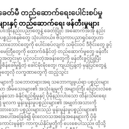
ခေတ်မီ တည်ဆောက်ရေးပေါင်းစပ်မှု
များနှင့် တည်ဆောက်ရေး ဖန်တီးမှုများ
ပါးအိုးနည်းပညာတွေနဲ့ ခေတ်ပြိုင် အဆောက်အအုံ နည်း
စ် ပစ္စည်းစနစ်တွေ သုံးပါတယ်။ ဗိသုကာပညာရှင်တွေဟာ
ောင်တွေကို ပေါင်းစပ်လျက် သမိုင်းဝင် ဒီဇိုင်းတွေ ခွင့်
ဂျီသြမေတြီတွေကို ထောက်ခံနိုင်တဲ့ တည်ဆောက်မှုတွေ ဖန်တီး
အတွင်းမှာ ပွင့်လင်းတဲ့အခန်းတွေကို ဖန်တီးခွင့်ပြုပြီး
မှုရှိတဲ့ ခေါင်မိုးမိုးတွေ၊ ကျယ်ပြန့်တဲ့ မှန်ပြင်တွေနဲ့
ုတွေလို လက္ခဏာတွေကို ထည့်သွင်း
ည်းများကို သဘောတရားအရ သဘောကျဖွယ်ရာ ပစ္စည်းများ
င်းသော အိမ်သေးများ၏ အသုံးချမှုကို အများကြီး ပြောင်းလဲစေ
်သော ခံနိုင်ရည်ရှိမှုနှင့် ပိုမိုနည်းပါးသော ထိန်းသိမ်းရေး
ူလက မှုန်းမှုန်းမှုပစ္စည်းများ၏ အမျှတ်အသားကို
ားသော ပစ္စည်းများသည် မှုန်းမှုန်းမှုပစ္စည်းများ၏
ထို့အပေါ်အခြေခံ၍ မိုးလေဝသအခြေအနေများကို ပိုမို
မိုကောင်းမွန်စွာ ကာကွယ်နိုင်မှုတို့ကို ပေးစေပါသည်။ ထိုသို့