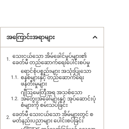
အကြောင်းအရာများ
သေးငယ်သော အိမ်ခေါင်မှုပ်များ၏
ခေတ်မီ တည်ဆောက်ရေးပေါင်းစပ်မှု
ရောင်စုံပစ္စည်းများ အသုံးပြုသော
စနစ်များနှင့် တည်ဆောက်ရေး
ဖန်တီးမှုများ
ဂျီဩမေတြီအရ အသစ်သော
အတွေးအခေါ်များနှင့် အုပ်ဆောင်းပုံ
စံများကို စမ်းသပ်ခြင်း
ခေတ်မီ သေးငယ်သော အိမ်များတွင် စ
မတ်နည်းပညာများ ပေါင်းစပ်ခြင်း