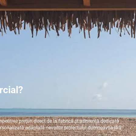
rcial?
mpetitive
prețuri direct de la fabrică
și asistență dedicată
 personalizată adaptată nevoilor proiectului dumneavoastră.