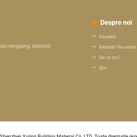
Despre noi
Garantie
ada Henggang, districtul
Întrebări frecvente
De ce noi?
Știri
Shenzhen Yujing Building Material Co. LTD. Toate drepturile reze