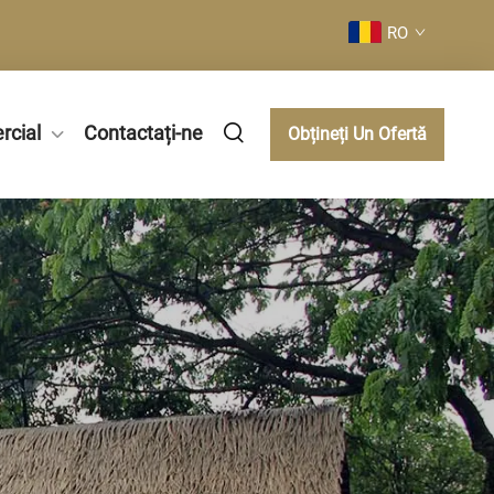
RO
rcial
Contactați-ne
Obțineți Un Ofertă