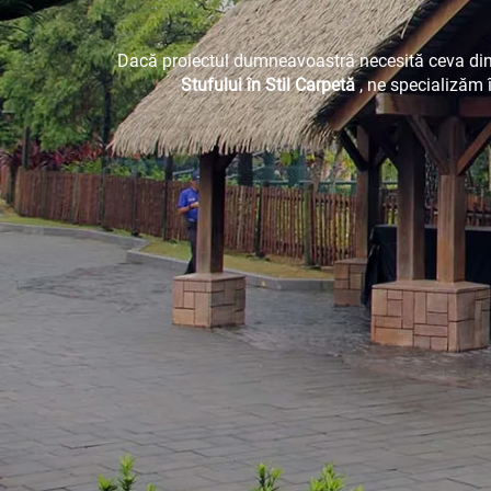
Dacă proiectul dumneavoastră necesită ceva din
Stufului în Stil Carpetă
, ne specializăm 