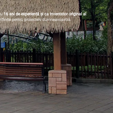
Cu
16 ani de experiență și ca inventator original al
 infinite pentru proiectele dumneavoastră.