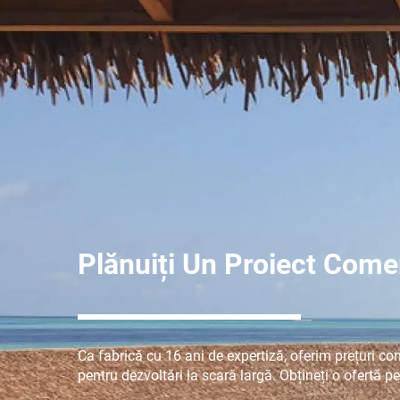
Plănuiți Un Proiect Come
Ca fabrică cu 16 ani de expertiză, oferim prețuri co
pentru dezvoltări la scară largă. Obțineți o ofertă