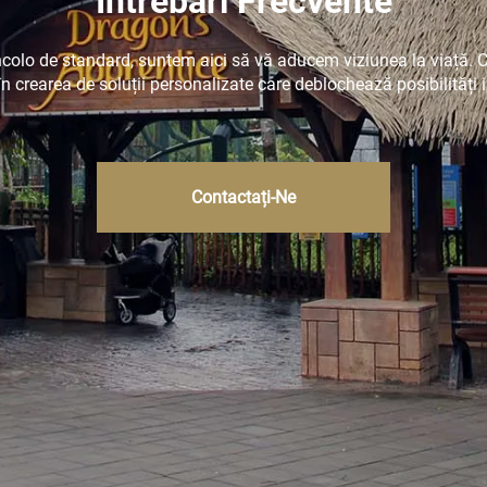
Întrebări Frecvente
colo de standard, suntem aici să vă aducem viziunea la viață. 
în crearea de soluții personalizate care deblochează posibilități
Contactați-Ne