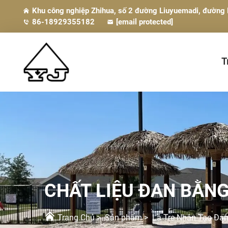
Khu công nghiệp Zhihua, số 2 đường Liuyuemadi, đườn
86-18929355182
[email protected]
T
CHẤT LIỆU ĐAN BẰN
Trang Chủ
>
Sản phẩm
>
Lá Tre Nhân Tạo Đa