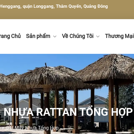
g Henggang, quận Longgang, Thâm Quyến, Quảng Đông
rang Chủ
Sản phẩm
Về Chúng Tôi
Thương Mại
G NHỰA RATTAN TỔNG HỢP
n
>
Dệt Mây Nhựa Tổng Hợp