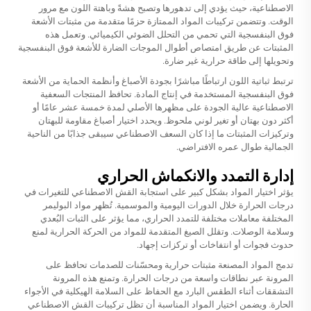
الاصطناعية، حيث يؤدي إلى تدهورها وتصبح هشةً وباهتة اللون مع مرور
الوقت. وتتضمن تركيبات المواد الممتازة حزمًا متقدمة من مثبتات الأشعة
فوق البنفسجية التي تحمي من التحلل الضوئي الكيميائي. وتعمل هذه
المثبتات عن طريق امتصاص أطوال الموجات الضارة للأشعة فوق البنفسجية
وتحويلها إلى طاقة حرارية غير ضارة.
ترتبط ثباتية اللون ارتباطًا مباشرًا بجودة الأصباغ وأنظمة الحماية من الأشعة
فوق البنفسجية المستخدمة في إنتاج المادة. تحافظ المنتجات السعفية
الاصطناعية عالية الجودة على مظهرها الأصلي لمدة خمسة عشر عامًا أو
أكثر دون بهتان أو تغير لوني ملحوظ. ويحدد اختيار أصباغ مقاومة للبهتان
وتركيزات المثبتات ما إذا كان السعف الاصطناعي سيبقى جذابًا من الناحية
الجمالية طوال عمره الافتراضي.
إدارة التمدد والانكماش الحراري
يؤثر اختيار المواد بشكل كبير على استجابة القش الاصطناعي للتغيرات في
درجات الحرارة خلال الدورات اليومية والموسمية. تُظهر مواد البوليمر
المختلفة معاملات مختلفة للتمدد الحراري، مما يؤثر على الثبات البُعدي
وسلامة الوصلات. وتقلل الصيغ المتقدمة للمواد من الحركة الحرارية لمنع
حدوث فجوات أو انتفاخات أو تركزات إجهاد.
تدمج المواد المصنعة مثبتات حرارية ومحسّنات للصدمات تحافظ على
المرونة عبر نطاقات واسعة من درجات الحرارة. وتمنع هذه المرونة
التشققات أثناء الطقس البارد مع الحفاظ على السلامة الهيكلية في الأجواء
الحارة. ويضمن اختيار المواد المناسبة أن تظل تركيبات القش الاصطناعي