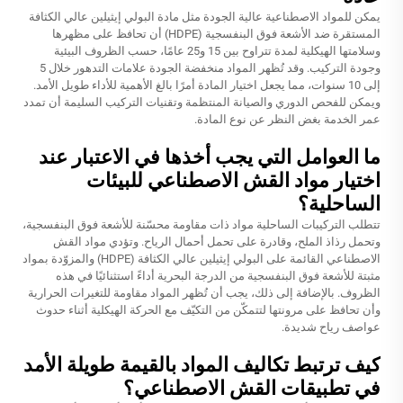
يمكن للمواد الاصطناعية عالية الجودة مثل مادة البولي إيثيلين عالي الكثافة
المستقرة ضد الأشعة فوق البنفسجية (HDPE) أن تحافظ على مظهرها
وسلامتها الهيكلية لمدة تتراوح بين 15 و25 عامًا، حسب الظروف البيئية
وجودة التركيب. وقد تُظهر المواد منخفضة الجودة علامات التدهور خلال 5
إلى 10 سنوات، مما يجعل اختيار المادة أمرًا بالغ الأهمية للأداء طويل الأمد.
ويمكن للفحص الدوري والصيانة المنتظمة وتقنيات التركيب السليمة أن تمدد
عمر الخدمة بغض النظر عن نوع المادة.
ما العوامل التي يجب أخذها في الاعتبار عند
اختيار مواد القش الاصطناعي للبيئات
الساحلية؟
تتطلب التركيبات الساحلية مواد ذات مقاومة محسّنة للأشعة فوق البنفسجية،
وتحمل رذاذ الملح، وقادرة على تحمل أحمال الرياح. وتؤدي مواد القش
الاصطناعي القائمة على البولي إيثيلين عالي الكثافة (HDPE) والمزوّدة بمواد
مثبتة للأشعة فوق البنفسجية من الدرجة البحرية أداءً استثنائيًا في هذه
الظروف. بالإضافة إلى ذلك، يجب أن تُظهر المواد مقاومة للتغيرات الحرارية
وأن تحافظ على مرونتها لتتمكّن من التكيّف مع الحركة الهيكلية أثناء حدوث
عواصف رياح شديدة.
كيف ترتبط تكاليف المواد بالقيمة طويلة الأمد
في تطبيقات القش الاصطناعي؟