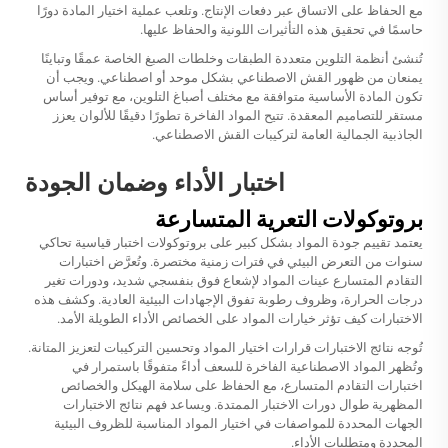
مع الحفاظ على الاتساق عبر دفعات الإنتاج. وتلعب عملية اختيار المادة دورًا
حاسمًا في تحقيق هذه التأثيرات اللونية والحفاظ عليها.
تُنشئ أنظمة التلوين متعددة الطبقات وخلطات الصبغ الخاصة عمقًا وتباينًا
يمنعان من ظهور القش الاصطناعي بشكل موحد أو اصطناعي. ويجب أن
تكون المادة الأساسية متوافقة مع مختلف أصباغ التلوين، مع توفير أساس
مستقر للتصاميم المعقدة. تتيح المواد الفاخرة تطورًا دقيقًا للألوان يعزز
الجاذبية الجمالية العامة لتركيبات القش الاصطناعي.
اختبار الأداء وضمان الجودة
بروتوكولات التعرية المتسارعة
يعتمد تقييم جودة المواد بشكل كبير على بروتوكولات اختبار قياسية تحاكي
سنوات من التعرض البيئي في فترات زمنية مختصرة. وتُعرَّض اختبارات
التقادم المتسارع عينات المواد لإشعاع فوق بنفسجي شديد، ودورات تغير
درجات الحرارة، وظروف رطوبة تفوق الإجهادات البيئية العادية. وكشف هذه
الاختبارات كيف تؤثر خيارات المواد على الخصائص الأداء الطويلة الأمد.
تُوجه نتائج الاختبارات قرارات اختيار المواد وتحسين التركيبات لتعزيز المتانة.
وتُظهر المواد الاصطناعية الفاخرة للسعف أداءً متفوقًا باستمرار في
اختبارات التقادم المتسارع، مع الحفاظ على سلامة الهيكل والخصائص
المظهرية طوال دورات الاختبار الممتدة. ويساعد فهم نتائج الاختبارات
الجهات المحددة للمواصفات في اختيار المواد المناسبة للظروف البيئية
المحددة ومتطلبات الأداء.