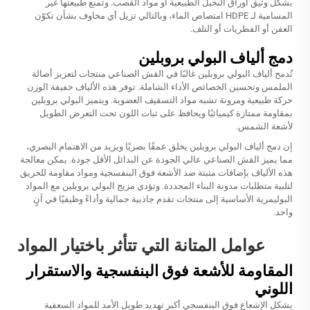
بشكل وثيق أوراق النخيل الطبيعية أو مواد القصب. وتمنع طبيعتها غير
المسامية لـ HDPE امتصاص الماء، وبالتالي تزيل أي مخاوف بشأن تكوّن
العفن أو الفطريات أو التلف.
دمج ألياف البولي بروبلين
تُدمج ألياف البولي بروبلين غالبًا في
القش الصناعي
منتجات لتعزيز أصالة
الملمس وتحسين الخصائص الأداء الشاملة. توفر هذه الألياف خفيفة الوزن
حركة طبيعية ومرونة تشبه مواد التسقيف العضوية. ويتميز البولي بروبلين
بمقاومة ممتازة كيميائيًا ويحافظ على ثبات اللون تحت التعرض الطويل
لأشعة الشمس.
إن دمج ألياف البولي بروبلين يخلق عمقًا بصريًا ويزيد من الاهتمام البصري،
مما يميز القش الصناعي عالي الجودة عن البدائل الأقل جودة. يمكن معالجة
هذه الألياف بإضافات مثبتة ضد الأشعة فوق البنفسجية ومواد مقاومة للحريق
لتلبية متطلبات مدونة البناء المحددة. وتؤدي مزيج البولي بروبلين مع المواد
البوليمرية الأساسية إلى منتجات تقدم جاذبية جمالية وأداءً وظيفيًا في آنٍ
واحد.
عوامل المتانة التي تتأثر باختيار المواد
المقاومة للأشعة فوق البنفسجية والاستقرار
اللوني
يشكل الإشعاع فوق البنفسجي أكبر تهديد طويل الأمد للمواد السعفية