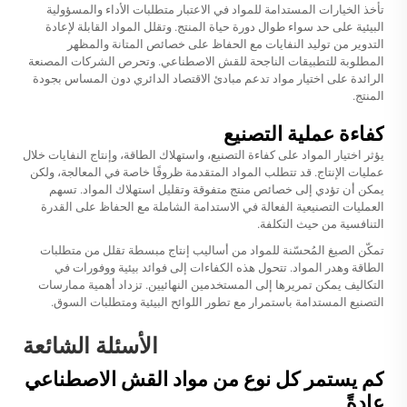
تأخذ الخيارات المستدامة للمواد في الاعتبار متطلبات الأداء والمسؤولية
البيئية على حد سواء طوال دورة حياة المنتج. وتقلل المواد القابلة لإعادة
التدوير من توليد النفايات مع الحفاظ على خصائص المتانة والمظهر
المطلوبة للتطبيقات الناجحة للقش الاصطناعي. وتحرص الشركات المصنعة
الرائدة على اختيار مواد تدعم مبادئ الاقتصاد الدائري دون المساس بجودة
المنتج.
كفاءة عملية التصنيع
يؤثر اختيار المواد على كفاءة التصنيع، واستهلاك الطاقة، وإنتاج النفايات خلال
عمليات الإنتاج. قد تتطلب المواد المتقدمة ظروفًا خاصة في المعالجة، ولكن
يمكن أن تؤدي إلى خصائص منتج متفوقة وتقليل استهلاك المواد. تسهم
العمليات التصنيعية الفعالة في الاستدامة الشاملة مع الحفاظ على القدرة
التنافسية من حيث التكلفة.
تمكّن الصيغ المُحسّنة للمواد من أساليب إنتاج مبسطة تقلل من متطلبات
الطاقة وهدر المواد. تتحول هذه الكفاءات إلى فوائد بيئية ووفورات في
التكاليف يمكن تمريرها إلى المستخدمين النهائيين. تزداد أهمية ممارسات
التصنيع المستدامة باستمرار مع تطور اللوائح البيئية ومتطلبات السوق.
الأسئلة الشائعة
كم يستمر كل نوع من مواد القش الاصطناعي
عادةً