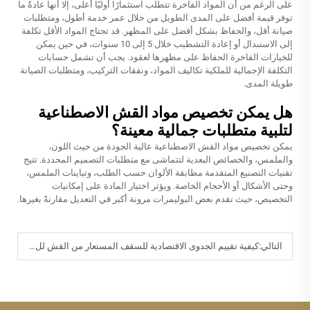
على الرغم من أن المواد الفاخرة تتطلب استثمارًا أوليًا أعلى، إلا أنها عادةً ما
توفر قيمة أفضل على المدى الطويل من خلال عمر خدمة أطول، ومتطلبات
صيانة أقل، والحفاظ بشكل أفضل على المظهر. قد تحتاج المواد الأقل تكلفة
إلى الاستبدال أو إعادة التشطيب خلال 5 إلى 10 سنوات، في حين يمكن
للخيارات الفاخرة الحفاظ على مظهرها لعقود. يجب أن تشمل حسابات
التكلفة الإجمالية للملكية تكاليف المواد، ونفقات التركيب، ومتطلبات الصيانة
طويلة المدى.
هل يمكن تخصيص مواد القش الاصطناعية
لتلبية متطلبات جمالية معينة؟
يمكن تخصيص مواد القش الاصطناعية عالية الجودة من حيث اللون،
والملمس، والخصائص البعدية لتتماشى مع متطلبات التصميم المحددة. تتيح
تقنيات التصنيع المتقدمة مطابقة الألوان حسب الطلب، وتباينات الملمس،
وحتى الأشكال أو الأحجام الخاصة. ويؤثر اختيار المادة على إمكانيات
التخصيص، حيث تقدم بعض البوليمرات مرونة أكبر في التعديل مقارنةً بغيرها.
التالي:
كيفية تقييم الجدوى الاقتصادية للسقف المستعار من القش للProjects التجارية