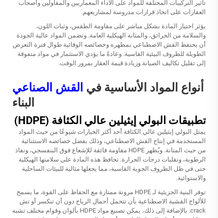
تأثير التركيبات المختلفة للمواد على الأداء المعماريين والمقاولين وأصحاب
العقارات على اتخاذ قرارات مدروسة لمشاريعهم.
يؤثر اختيار المادة بشكل مباشر على مقاومة الطقس، وثبات اللون،
والسلامة من الحرائق، والمتانة الهيكلية العامة. وتضمن المواد عالية الجودة
أن يحتفظ القش الاصطناعي بمظهره وخصائصه الوقائية طوال فترة التعرض
الطويلة للظروف البيئية القاسية. وعادةً ما يؤدي الاستثمار في مواد متفوقة
إلى تقليل تكاليف الصيانة وزيادة قيمة العقار بمرور الوقت.
أنواع المواد الأساسية في
القش الصناعي
البناء
تطبيقات البولي إيثيلين عالي الكثافة (HDPE)
يمثل البولي إيثيلين عالي الكثافة أحد أكثر الخيارات شيوعًا من حيث المواد
المستخدمة في إنتاج القش الاصطناعي، وذلك بفضل خصائصه الاستثنائية
من حيث المتانة. ويُظهر HDPE مقاومة فائقة للإشعاع فوق البنفسجي، ونفاذ
الرطوبة، وتقلبات درجات الحرارة. تحافظ هذه المادة على سلامتها الهيكلية
حتى في ظل الظروف الجوية القاسية، مما يجعلها مثالية للبيئات الساحلية
والاستوائية.
توفر البنية الجزيئية لـ HDPE مرونة ممتازة مع الحفاظ على القوة، ما يسمح
للألواح القشية الاصطناعية بأن تتحمل أحمال الرياح دون أن تنكسر أو تش
crack. بالإضافة إلى ذلك، يمكن تصنيع مواد HDPE بألوان وقوام مختلف تشبه