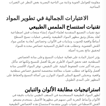
مقاومة للعوامل الجوية وثابتة من الناحية البصرية بغض النظر عن التغيرات
المناخية.
الاعتبارات الجمالية في تطوير المواد
تقنيات استنساخ الملمس الطبيعي
تتيح تقنيات التصنيع المتقدمة لعلماء المواد إنشاء منتجات قش اصطناعية
تُقلد بشكل وثيق مظهر المواد الطبيعية. وتُضفي عمليات نسيج السطح
أنماطًا واقعية للحبوب، وتباينات في الألوان، وخصائص أبعادية تعكس مواد
القَش العضوية. وتتطلب هذه الطرق النسيجية خصائص محددة للمواد
لتحقيق نتائج بصرية أصيلة.
يؤثر اختيار المادة على فعالية عمليات النسيج وعلى متانة الخصائص
السطحية. فقد تحقق المواد الأطرى تعريفًا أفضل للنسيج ولكنها قد تتآكل
بسرعة أكبر تحت الضغوط البيئية. على النقيض، توفر المواد الأقسى متانة
أفضل ولكنها قد تتطلب تقنيات معالجة متخصصة لتحقيق خصائص سطحية
واقعية. وتحسّن الصيغ المثلى للمواد التوازن بين أصالة النسيج والحفاظ على
المظهر على المدى الطويل.
استراتيجيات مطابقة الألوان والتباين
تُظهر المواد الطبيعية المستخدمة في السقف الطيني تباينات دقيقة في
الألوان وأنماط التعرية التي تسهم في مظهرها الأصيل. يستخدم مصنعو
القش الاصطناعي تقنيات تلوين متقدمة لاستنساخ هذه الخصائص الطبيعية