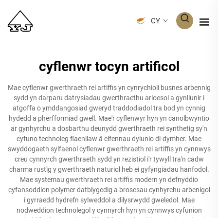
CY
cyflenwr tocyn artificol
Mae cyflenwr gwerthraeth rei artiffis yn cynrychioli busnes arbennig
sydd yn darparu datrysiadau gwerthraethu arloesol a gynllunir i
atgoffa o ymddangosiad gweryd traddodiadol tra bod yn cynnig
hydedd a pherfformiad gwell. Mae'r cyflenwyr hyn yn canolbwyntio
ar gynhyrchu a dosbarthu deunydd gwerthraeth rei synthetig sy'n
cyfuno technoleg flaenllaw â elfennau dylunio di-dymher. Mae
swyddogaeth sylfaenol cyflenwr gwerthraeth rei artiffis yn cynnwys
creu cynnyrch gwerthraeth sydd yn rezistiol i'r tywyll tra'n cadw
charma rustïg y gwerthraeth naturiol heb ei gyfyngiadau hanfodol.
Mae systemau gwerthraeth rei artiffis modern yn defnyddio
cyfansoddion polymer datblygedig a brosesau cynhyrchu arbenigol
i gyrraedd hydrefn sylweddol a dilysrwydd gweledol. Mae
nodweddion technolegol y cynnyrch hyn yn cynnwys cyfunion