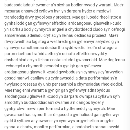
buddsoddiadau'r cwsmer a'n sicrhau bodlonrwydd y warant. Mae'r
mesurau ansawdd cyflawn hyn yn darparu hyder a meddwl
trandoedig drwy gydol oes y prosiect. Mae galluoedd rheoli stoc a
gynhaliodd gan gyflenwyr effeithiol arddangosau glaswellt исudd
yn sicrhau bod y cynnyrch ar gael a chydorddedd cludo sy'n cefnogi
amserleniau adeiladu cryf ac yn lleihau oediadau prosiect. Mae'r
rhwydweithiau logisteg a weithredir gan gyflenwyr sefydledig yn
cynnwys canolfannau dosbarthu sydd wedi'u lleoli'n strategol a
partneriaethau trafnidiaeth sy'n uchafu effeithlonrwydd y
dosbarthiad ac yn lleihau costau cludo i gwsmeriaid. Mae dogfennu
technegol a chymorth penodol a gynigir gan gyflenwyr
arddangosau glaswellt исudd gwybodus yn cynnwys cyfarwydion
gosod manwl, canllawiau cydnawsedd, a data perfformiad sy'n
hwyluso prosesau dylunio pensaernïol a chymeriadau rheoleiddiol.
Mae rhaglenni warant a gynigir gan gyflenwyr adnabyddus
arddangosau glaswellt исudd yn darparu cwmpasu cyflawn sy'n
amddiffyn buddsoddiadau'r cwsmer a'n dangos hyder y
gynhyrchwr mewn perfformiad a hydfernedd y cynnyrch. Mae
gwasanaethau cymorth ar ôl-gosod a gynhaliodd gan gyflenwyr
sydd â sylfaen ar y cwsmer yn cynnwys argymhellion ar gyfer
cynnal a chadw, monitro perfformiad, a bodolaeth rannau newid