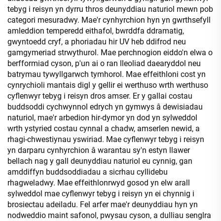
tebyg i reisyn yn dyrru thros deunyddiau naturiol mewn pob
categori mesuradwy. Mae'r cynhyrchion hyn yn gwrthsefyll
amleddion temperedd eithafol, bwrddfa ddramatig,
gwyntoedd cryf, a phoriadau hir UV heb ddifrod neu
gamgymeriad strwythurol. Mae perchnogion eiddo'n elwa o
berfformiad cyson, p'un ai o ran lleoliad daearyddol neu
batrymau tywyllgarwch tymhorol. Mae effeithloni cost yn
cynrychioli mantais digl y gellir ei werthuso wrth werthuso
cyflenwyr tebyg i reisyn dros amser. Er y gallai costau
buddsoddi cychwynnol edrych yn gymwys â dewisiadau
naturiol, mae'r arbedion hir-dymor yn dod yn sylweddol
wrth ystyried costau cynnal a chadw, amserlen newid, a
rhagi-chwestiynau yswiriad. Mae cyflenwyr tebyg i reisyn
yn darparu cynhyrchion â warantau sy'n estyn llawer
bellach nag y gall deunyddiau naturiol eu cynnig, gan
amddiffyn buddsoddiadau a sicrhau cyllidebu
rhagweladwy. Mae effeithlonrwyd gosod yn elw arall
sylweddol mae cyflenwyr tebyg i reisyn yn ei chynnig i
brosiectau adeiladu. Fel arfer mae'r deunyddiau hyn yn
nodweddio maint safonol, pwysau cyson, a dulliau senglra