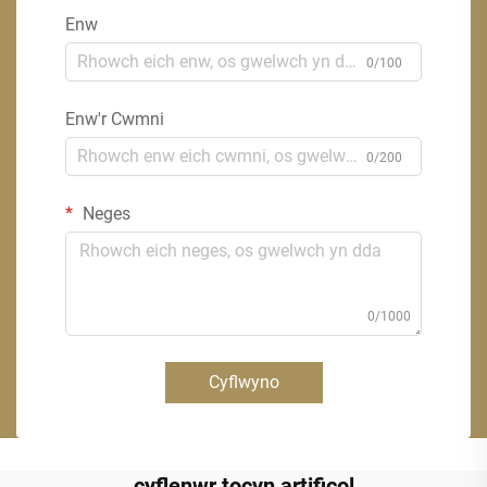
Enw
0/100
Enw'r Cwmni
0/200
Neges
0/1000
Cyflwyno
cyflenwr tocyn artificol