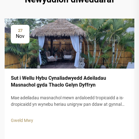
27
Nov
Sut i Wellu Hybu Cynaliadwyedd Adeiladau
Masnachol gyda Thaclo Gelyn Dyffryn
Mae adeiladau masnachol mewn ardaloedd tropicaidd a is-
dropicaidd yn wynebu heriau unigryw pan ddaw at gynnal
ymddangosiad esthetig tra bod siŵr o hyd-drafod hir dymor.
Mae deunyddiau traddodiadol ar gyfer to, a chwarae, yn aml
Gweld Mwy
yn methu pan gaiff eu rhoi i agored i'w gofodolaeth gryf.