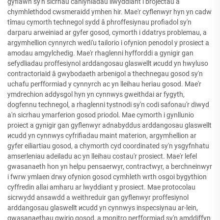
gyflawn sy'n sicrhau canlyniadau llwyddiant i brojectau a
chymhlethdod cwsmeraidd ymhen hir. Mae'r cyflenwyr hyn yn cadw
tîmau cymorth technegol sydd â phroffesiynau profiadol sy'n
darparu arweiniad ar gyfer gosod, cymorth i ddatrys problemau, a
argymhellion cynnyrch wedi'u tailorio i ofynion penodol y prosiect a
amodau amgylchedig. Mae'r rhaglenni hyfforddi a gynigir gan
sefydliadau proffesiynol arddangosau glaswellt исudd yn hwyluso
contractoriaid â gwybodaeth arbenigol a thechnegau gosod sy'n
uchafu perfformiad y cynnyrch ac yn lleihau heriau gosod. Mae'r
ymdrechion addysgol hyn yn cynnwys gweithdai ar fygyth,
dogfennu technegol, a rhaglenni tystnodi sy'n codi safonau'r diwyd
a'n sicrhau ymarferion gosod priodol. Mae cymorth i gynllunio
proiect a gynigir gan gyflenwyr adnabyddus arddangosau glaswellt
исudd yn cynnwys cyfrifiadau maint materion, argymhellion ar
gyfer eiliartiau gosod, a chymorth cyd coordinated sy'n ysgyfnhatu
amserleniau adeiladu ac yn lleihau costau'r prosiect. Mae'r lefel
gwasanaeth hon yn helpu pensaerwyr, contractwyr, a berchneinwyr
i fwrw ymlaen drwy ofynion gosod cymhleth wrth osgoi bygythion
cyffredin allai amharu ar lwyddiant y prosiect. Mae protocolau
sicrwydd ansawdd a weithreduir gan gyflenwyr proffesiynol
arddangosau glaswellt исudd yn cynnwys inspecsiynau ar-lein,
gwasanaethau gwirio gosod, a monitro perfformiad sy'n amddiffyn