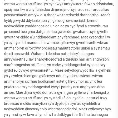
wierau wierau artiffisnol yn cynnwys amrywiaeth fawr o ddoniadau,
opsiynau lliw a chyfluniadau dimensiynol sy'n addasu i arddulliau
pensaernïaeth amrywiol a rhagnweithredoedd rhanbarthol. Mae'r
hyblygrwydd ddylunio hon yn galluogi cwsmeriaid i bennu
nodweddion ymddangosiad union ac yn cyd-fynd â strwythurau
presennol neu greu datganiadau gweledol gwahanol sy'n gwella
gwerth yr eiddo a'u hddbuddiant ar y farchnad. Mae cysonder lliw
yn cynrychioli manudd mawr mae cyflenwyr gwerthraeth wierau
artiffisnol yn ei roi trwy brosesau manufactorio union a systemau
rheoli ansawdd. Wahanol i deilsiau naturiol sy'n dangos
amrywiaethau lliw anargyhoeddfad a threulio naill ai'n anghyson,
mae'r amgenion artiffisnol yn cadw ymddangosiad cyson drwy
gydol eu bywyd gwasanaethu. Mae'r sefydlogrwydd lliw a gynhelir
yn y cynhyrchion gan gyflenwyr adnabyddus o wierau wierau
artiffisnol yn sicrhau bodloniant estetig hir-dymor ac yn dileu
pryderon am ymddangosiad tywyll patchy neu anghyson dros
amser. Mae dilysrwydd doniad a gyrrir gan gyflenwyr arbenigol o
wierau wierau artiffisnol yn cystadlu â deunyddiau naturiol trwy
brosesau moldio manylion sy'n dyplio patrymau cymhleth a
nodweddion dimensiynol y wier traddodiadol. Mae'r cyflenwyr hyn
yn ymroi sylw fawr at ymchwil a datblygu i berffaithu technegau