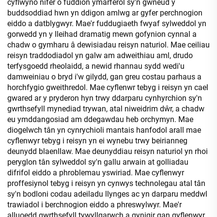
cyflwyno nifer o fuddion ymarferol sy'n gwneud y
buddsoddiad hwn yn ddigon amlwg ar gyfer perchnogion
eiddo a datblygwyr. Mae'r fuddugiaeth fwyaf sylweddol yn
gorwedd yn y lleihad dramatig mewn gofynion cynnal a
chadw o gymharu â dewisiadau reisyn naturiol. Mae ceiliau
reisyn traddodiadol yn galw am adweithiau aml, drudo
terfysgoedd rheolaidd, a newid rhannau sydd wedi'u
damweiniau o bryd i'w gilydd, gan greu costau parhaus a
horchfygio gweithredol. Mae cyflenwr tebyg i reisyn yn cael
gwared ar y pryderon hyn trwy ddarparu cynhyrchion sy'n
gwrthsefyll mynediad trywan, atal niweidrim dŵr, a chadw
eu ymddangosiad am ddegawdau heb orchymyn. Mae
diogelwch tân yn cynrychioli mantais hanfodol arall mae
cyflenwyr tebyg i reisyn yn ei wynebu trwy beirianneg
deunydd blaenllaw. Mae deunyddiau reisyn naturiol yn rhoi
peryglon tân sylweddol sy'n gallu arwain at golliadau
difrifol eiddo a phroblemau yswiriad. Mae cyflenwyr
proffesiynol tebyg i reisyn yn cynwys technolegau atal tân
sy'n bodloni codau adeiladu llynges ac yn darparu meddwl
trawiadol i berchnogion eiddo a phreswylwyr. Mae'r
alluoedd gwrthsefyll tywyllgarwch a gynigir gan gyflenwyr