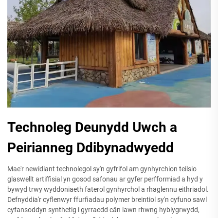
Technoleg Deunydd Uwch a
Peirianneg Ddibynadwyedd
Mae'r newidiant technolegol sy'n gyfrifol am gynhyrchion teilsio
glaswellt artiffisial yn gosod safonau ar gyfer perfformiad a hyd y
bywyd trwy wyddoniaeth faterol gynhyrchol a rhaglennu eithriadol.
Defnyddia'r cyflenwyr ffurfiadau polymer breintiol sy'n cyfuno sawl
cyfansoddyn synthetig i gyrraedd cân iawn rhwng hyblygrwydd,