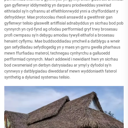
gan gyflenwyr iddiymedrig yn darparu priodweddau yswiriad
eithriadol sy'n cyfrannu at effeithlonrwydd ynni a chyfforddiant y
defnyddwyr. Mae protocolau rheoli ansawdd a gweithreir gan
gyflenwyr teilsio glaswellt artiffisial adnabyddus yn sicrhau bod pob
cynnyrch yn cyd-fynd ag ofodau perfformiad gryf trwy brosesau
profi cwmpasu sy'n debygu amodau tywyll eithafol a brosesau
henaint cyflymu. Mae buddsoddiadau ymchwil a datblygu a wneir
gan sefydliadau sefydlogedig yn y maes yn gyrru gwella pharhaus
mewn ffurfiadau materol, technegau cynhyrchu a galluoedd
perfformiad cynnyrch. Mae'r addewid i newidiant hwn yn sicrhau
bod cwsmeriaid yn derbyn datrysiadau ar ymyl y dyfodol sy'n
cynnwys y datblygiadau diweddaraf mewn wyddoniaeth faterol
synthetig a dyluniad systemau teilsio.