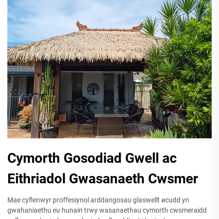
Cymorth Gosodiad Gwell ac
Eithriadol Gwasanaeth Cwsmer
Mae cyflenwyr proffesiynol arddangosau glaswellt исudd yn
gwahaniaethu eu hunain trwy wasanaethau cymorth cwsmeraidd