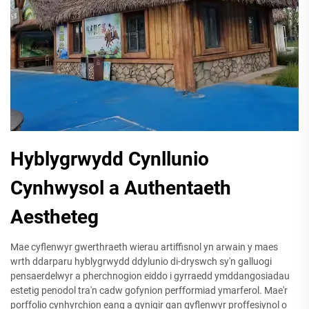
Hyblygrwydd Cynllunio
Cynhwysol a Authentaeth
Aestheteg
Mae cyflenwyr gwerthraeth wierau artiffisnol yn arwain y maes
wrth ddarparu hyblygrwydd ddylunio di-dryswch sy'n galluogi
pensaerdelwyr a pherchnogion eiddo i gyrraedd ymddangosiadau
estetig penodol tra'n cadw gofynion perfformiad ymarferol. Mae'r
porffolio cynhyrchion eang a gynigir gan gyflenwyr proffesiynol o