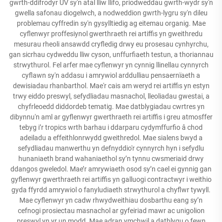
gwrth-ddifrodyr UV sy'n atal lliw llifo, priodweddau gwrth-wydr sy'n
gwella safonau diogelwch, a nodweddion gwrth-lygru sy'n dileu
problemau cyffredin sy'n gysylltiedig ag eitemau organig. Mae
cyflenwyr proffesiynol gwerthraeth rei artiffis yn gweithredu
mesurau rheoli ansawdd cryfledig drwy eu prosesau cynhyrchu,
gan sicrhau cydweddu lliw cyson, unffurfiaeth testun, a thoriannau
strwythurol. Fel arfer mae cyflenwyr yn cynnig llinellau cynnyrch
cyflawn sy'n addasu i amrywiol arddulliau pensaernïaeth a
dewisiadau rhanbarthol. Mae'r cais am weryd rei artiffis yn estyn
trwy eiddo preswyl, sefydliadau masnachol, lleoliadau gwestai, a
chyfrleoedd diddordeb tematig. Mae datblygiadau cwrtres yn
dibynnu'n aml ar gyflenwyr gwerthraeth rei artiffis i greu atmosffer
tebyg i’r tropics wrth barhau i ddarparu cydymffurfio â chod
adeiladu a effeithlonrwydd gweithredol. Mae sialens bwyd a
sefydliadau manwerthu yn defnyddio'r cynnyrch hyn i sefydlu
hunaniaeth brand wahaniaethol sy’n tynnu cwsmeriaid drwy
ddangos gweledol. Mae’r amrywiaeth osod sy’n cael ei gynnig gan
gyflenwyr gwerthraeth rei artiffis yn galluogi contractwyr i weithio
gyda ffyrdd amrywiol o fanyludiaeth strwythurol a chyflwr tywyll.
Mae cyflenwyr yn cadw rhwydweithiau dosbarthu eang sy’n
cefnogi prosiectau masnachol ar gyfeiriad mawr ac unigolion
preswyl yn yr un modd. Mae adran ymchwil a datblygu o fewn