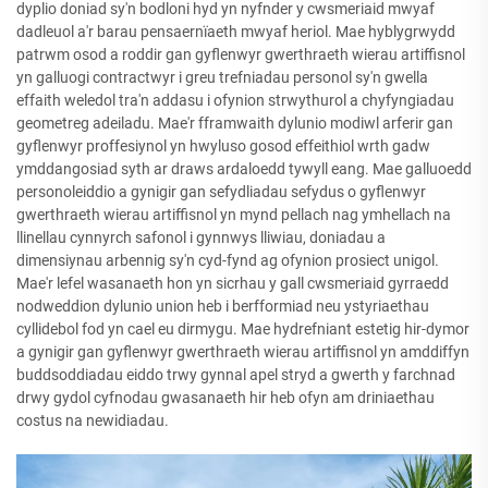
dyplio doniad sy'n bodloni hyd yn nyfnder y cwsmeriaid mwyaf
dadleuol a'r barau pensaernïaeth mwyaf heriol. Mae hyblygrwydd
patrwm osod a roddir gan gyflenwyr gwerthraeth wierau artiffisnol
yn galluogi contractwyr i greu trefniadau personol sy'n gwella
effaith weledol tra'n addasu i ofynion strwythurol a chyfyngiadau
geometreg adeiladu. Mae'r fframwaith dylunio modiwl arferir gan
gyflenwyr proffesiynol yn hwyluso gosod effeithiol wrth gadw
ymddangosiad syth ar draws ardaloedd tywyll eang. Mae galluoedd
personoleiddio a gynigir gan sefydliadau sefydus o gyflenwyr
gwerthraeth wierau artiffisnol yn mynd pellach nag ymhellach na
llinellau cynnyrch safonol i gynnwys lliwiau, doniadau a
dimensiynau arbennig sy'n cyd-fynd ag ofynion prosiect unigol.
Mae'r lefel wasanaeth hon yn sicrhau y gall cwsmeriaid gyrraedd
nodweddion dylunio union heb i berfformiad neu ystyriaethau
cyllidebol fod yn cael eu dirmygu. Mae hydrefniant estetig hir-dymor
a gynigir gan gyflenwyr gwerthraeth wierau artiffisnol yn amddiffyn
buddsoddiadau eiddo trwy gynnal apel stryd a gwerth y farchnad
drwy gydol cyfnodau gwasanaeth hir heb ofyn am driniaethau
costus na newidiadau.