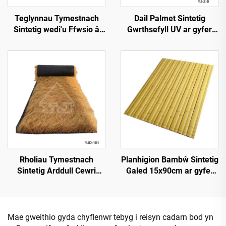
Teglynnau Tymestnach
Dail Palmet Sintetig
Sintetig wedi'u Ffwsio â
Gwrthsefyll UV ar gyfer
Chynhesiad 50cmx3m â
Gwddylwriaeth Allforol
Gwell Gwrthsefyll Tân
Rholiau Tymestnach
Planhigion Bambŵ Sintetig
Sintetig Arddull Cewri
Galed 15x90cm ar gyfer
1*15m Ochr ar gyfer
Darn a Chladdu
Gosod Cyflym
Mae gweithio gyda chyflenwr tebyg i reisyn cadarn bod yn