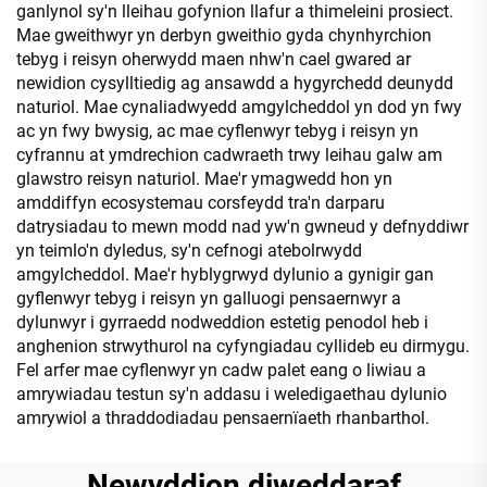
ganlynol sy'n lleihau gofynion llafur a thimeleini prosiect.
Mae gweithwyr yn derbyn gweithio gyda chynhyrchion
tebyg i reisyn oherwydd maen nhw'n cael gwared ar
newidion cysylltiedig ag ansawdd a hygyrchedd deunydd
naturiol. Mae cynaliadwyedd amgylcheddol yn dod yn fwy
ac yn fwy bwysig, ac mae cyflenwyr tebyg i reisyn yn
cyfrannu at ymdrechion cadwraeth trwy leihau galw am
glawstro reisyn naturiol. Mae'r ymagwedd hon yn
amddiffyn ecosystemau corsfeydd tra'n darparu
datrysiadau to mewn modd nad yw'n gwneud y defnyddiwr
yn teimlo'n dyledus, sy'n cefnogi atebolrwydd
amgylcheddol. Mae'r hyblygrwyd dylunio a gynigir gan
gyflenwyr tebyg i reisyn yn galluogi pensaernwyr a
dylunwyr i gyrraedd nodweddion estetig penodol heb i
anghenion strwythurol na cyfyngiadau cyllideb eu dirmygu.
Fel arfer mae cyflenwyr yn cadw palet eang o liwiau a
amrywiadau testun sy'n addasu i weledigaethau dylunio
amrywiol a thraddodiadau pensaernïaeth rhanbarthol.
Newyddion diweddaraf