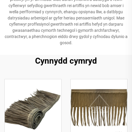
cyflenwyr sefydlog gwerthraeth rei artiffis yn newid bob amser i
wella perfformiad y cynnyrch, ehangu opsiynau lliw, a datblygu
datrysiadau arbenigol ar gyfer heriau pensaernïaeth unigol. Mae
cyflenwyr proffesiynol gwerthraeth rei artiffis hefyd yn darparu
gwasanaethau cymorth technegol i gymorth archfarchwyr,
contractwyr, a pherchnogion eiddo drwy gydol y cyfnodau dylunio a
gosod.
Cynnydd cymryd