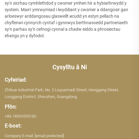
sy'n sicrhau cymhlethdod y cwsmer ymhen hir a hybiathrwydd y
system. Mae'r ymrwymiad i lwyddiant y cwsmer a ddangosir gan
arloeswyr arddangosau glaswellt исudd yn estyn pellach na
chyflenwi cynnyrch cyntaf i gynnwys berthnasoedd partneriaeth
sy'n parhau sy'n cefnogi cynnal a chadw eiddo a phrosiectau
ehangu yn y dyfodol.
Cysylltu â Ni
Cyfeiriad:
Zhihua Industrial Park, No. 2 Liuyuemadi Street, Henggang Street,
Longgang District, Shenzhen, Guangdong
Ffôn:
+86-18929355182
E-bost:
Company E-mail:
[email protected]