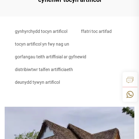
gynhyrchydd tocyn artificol
ffatri toc artifad
tocyn artificol yn fwy nag un
gorfangau teith artiffisial ar gyfnewid
distribiwtwr talfen artifficiaeth
deunydd tywyn artificol