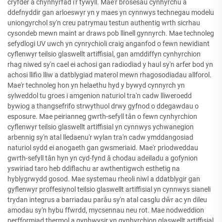
cryfder a chynhyrfad i'r tywyll. Mae'r brosesau cynhyrchu a
ddefnyddir gan arloeswyr yn y maes yn cynnwys technegau modelu
uniongyrchol sy'n creu patrymau testun authentig wrth sicrhau
cysondeb mewn maint ar draws pob llinell gynnyrch. Mae technoleg
sefydlogi UV uwch yn cynrychioli craig anganfod o fewn newidiant
cyflenwyr teilsio glaswellt artiffisial, gan amddiffyn cynhyrchion
rhag niwed sy'n cael ei achosi gan radiodiad y haul sy'n arfer bod yn
achosi llifio lliw a datblygiad materol mewn rhagosodiadau allforol.
Mae'r technoleg hon yn helaethu hyd y bywyd cynnyrch yn
sylweddol tu groes i amgenion naturiol tra'n cadw lliweroedd
bywiog a thangsefrifo strwythuol drwy gyfnod o ddegawdau o
esposure. Mae peirianneg gwrth-sefyll tân o fewn cynhyrchion
cyflenwyr teilsio glaswellt artiffisial yn cynnwys ychwanegion
arbennig sy'n atal lledaenu'r wylan tra'n cadw ymddangosiad
naturiol sydd ei anogaeth gan gwsmeriaid. Mae'r priodweddau
gwrth-sefyll tân hyn yn cyd-fynd â chodau adeiladu a gofynion
yswiriad taro heb ddiflachu ar awthentigwch esthetig na
hyblygrwydd gosod. Mae systemau rheoli niwl a ddatblygir gan
gyflenwyr proffesiynol teilsio glaswellt artiffisial yn cynnwys sianeli
trydan integrus a barriadau parâu sy'n atal casglu dŵr ac yn dileu
amodau sy'n hybu ffwrdd, mycsennau neu rot. Mae nodweddion
perfformiad thermol a gynhwysir yn gynhyrchion glaswellt artiffisial