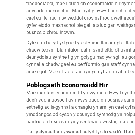
traddodiadol, mae'r buddion economaidd hir-dymor
adeiladu masnachol. Mae hyd y bywyd hirach o deu
cael eu lleihau'n sylweddol dros gyfnod gweithredu'
gyfer eiddo masnachol ble gall ataluo gan weithga
busnes a chreu incwm.
Dylem ni hefyd ystyried y gofynion llai ar gyfer ll
chadw tebyg i blanhigion palm syntheitig o'i gymha
deunyddiau syntheitig yn golygu nad yw sgiliau go
cynnal a chadw gael eu perfformio gan staff cynna
arbenigol. Mae'r ffactorau hyn yn cyfrannu at arbed
Poblogaeth Economaidd Hir
Mae mantais economaidd y gwynnen dywyll synthet
ddefnydd a gosod i gynnwys buddion busnes eang
esthetig ac is-gynnal a chasglu yn aml yn cael cy
ymddangosiad cyson y deunydd synthetig yn helpu 
hanfodol i fusnesau yn y sectorau gwestai, marchn
Gall ystyriaethau yswiriad hefyd fyddo wedi'u ffa