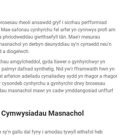
rosesau rheoli ansawdd gryf i sicrhau perfformiad
 Mae safonau cynhyrchu fel arfer yn cynnwys profi am
 a phriodweddau gwrthsefyll tân. Mae'r mesurau
asnachol yn derbyn deunyddiau sy'n cyrraedd neu'n
d a diogelwch.
thau amgylcheddol, gyda llawer o gynhyrchwyr yn
 palmyr dafnad synthetig. Nid yw'r fframwaith hwn yn
t arferion adeiladu cynaliadwy sydd yn rhagor a rhagor
 cysondeb cynhyrchu a gynhyrchir drwy brosesau
adau masnachol mawr yn cadw ymddangosiad unffurf
r Cymwysiadau Masnachol
y'n gallu dal fyny i amodau tywyll eithafol heb