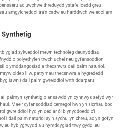
, pensaeru ac uwchweithreduydd ystafelloedd greu
sau amgylcheddol tra'n cadw eu harddwch weledol am
 Synthetig
datblygiad sylweddol mewn technoleg deunyddiau
defnyddio polyethylen trwch uchel neu gyfansoddion
silio ymddangosiad a thecsnwra dail balm naturiol.
amrywioldeb lliw, patrymau thecsnwra a hygrededd
ebyg iawn i dail palm gwreiddiol wrth ddarparu
dail palmyn synthetig o ansawdd yn cynnwys sefydlwyr
r haul. Mae'r cyfansoddiad cemegol hwn yn sicrhau bod
ol gwreiddiol hyd yn oed ar ôl blynyddoedd o'i
 dail palm naturiol sy'n sychu, yn chreu, ac yn gofyn
adw eu hyblygrwydd a'u hymddygiad trwy gydol eu