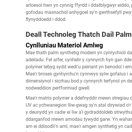
arloesol hwn yn cynnig ffyrdd i ddatblygwyr eiddo
gofodau masnachol anhygoel sy'n gwrthsefyll pwy
flynyddoedd i ddod.
Deall Technoleg Thatch Dail Palm
Cynlluniau Materiol Amlwg
Mae thath palm synthetig modern yn cynrychioli 
adeiladu. Fel arfer, cynhelir y cynnyrch hyn gan d
polymer tebyg sydd wedi'u peiriant yn benodol i em
Mae'r broses gynhyrchu'n cynnwys sylw gofalus i 
dimensiynol i sicrhau bod y cynnyrch terfynol yn d
nodweddion perfformiad gwell.
Mae'r matris polymer a ddefnyddir mewn stregiau 
UV ac ychwanegion lliw-gwag sy'n atal dirywiad o'
y deunydd yn cadw ei liw a'i gydraddoldeb strwythur
ddarganfod mewn amodau tywydd garw. Yn wahanol i
am ei ddisodli'n aml, mae'r amgen synthetig yn c