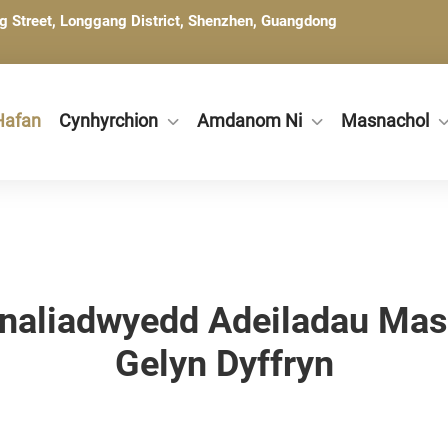
ng Street, Longgang District, Shenzhen, Guangdong
Hafan
Cynhyrchion
Amdanom Ni
Masnachol
ynaliadwyedd Adeiladau Ma
Gelyn Dyffryn