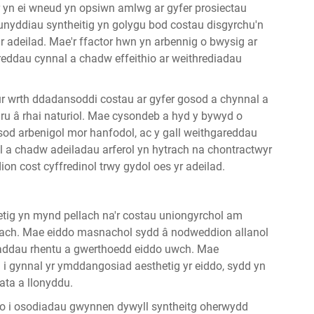
 yn ei wneud yn opsiwn amlwg ar gyfer prosiectau
nyddiau syntheitig yn golygu bod costau disgyrchu'n
r adeilad. Mae'r ffactor hwn yn arbennig o bwysig ar
reddau cynnal a chadw effeithio ar weithrediadau
afur wrth ddadansoddi costau ar gyfer gosod a chynnal a
ru â rhai naturiol. Mae cysondeb a hyd y bywyd o
sod arbenigol mor hanfodol, ac y gall weithgareddau
l a chadw adeiladau arferol yn hytrach na chontractwyr
ion cost cyffredinol trwy gydol oes yr adeilad.
ig yn mynd pellach na'r costau uniongyrchol am
ach. Mae eiddo masnachol sydd â nodweddion allanol
fraddau rhentu a gwerthoedd eiddo uwch. Mae
i gynnal yr ymddangosiad aesthetig yr eiddo, sydd yn
ata a llonyddu.
frio i osodiadau gwynnen dywyll syntheitg oherwydd