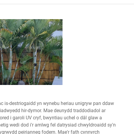
 is-destriogaidd yn wynebu heriau unigryw pan ddaw
liadwyedd hir-dymor. Mae deunydd traddodiadol ar
red i garoli UV cryf, bwyntiau uchel o dâl glaw a
hetig
wedi dod i'r amlwg fel datrysiad chwyldroaidd sy'n
lygrwydd peirianneg fodern. Mae'r fath cynnyrch