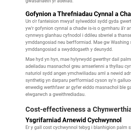
gwasanaeth yr adeilad.
Gofynion a Threfniadau Cynnal a Ch
Un o'r fanteision mwyaf sylweddol sydd gyda gwert
yw'r gofynion cynnal a chadw is-is o gymharu â'r 
cynnwys glanhau cyfnodol i ddileu sbwriel a thansei
ymddangosiad neu berfformiad. Mae gw Washing sy
ymddangosiad a swyddogaeth y deunydd.
Mae hyd yn hyn, mae hylyrwydd gwerthyr dail palm 
adeiladau masnachol greu amserlenni a thyllau c
naturiol sydd angen ymchwiliadau aml a newid ad
synthetig yn darparu perfformiad cyson sy'n gallu
enwedig werthfawr ar gyfer eiddo masnachol ble ga
elwgarwch a gweithrediadau.
Cost-effectiveness a Chynwerthi
Ysgrifarniad Arnewid Cychwynnol
Er y gall cost cychwynnol tebyg i blanhigion palm s