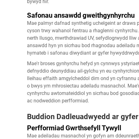
bywyd hir.
Safonau ansawdd gweithgynhyrchu
Mae palmyr dafnad synthetig uchelgeint ar draws p
cyson trwy wahanol fentrau a rhaglenni cynhyrchu.
nerth llusgo, mwrthdrawiad UV, sefydlogrwydd lliw
ansawdd hyn yn sicrhau bod rhagnodau adeiladu m
hymateb i safonau diwydiant ar gyfer hywyddrwyd
Mae'r broses gynhyrchu hefyd yn cynnwys ystyriae
defnyddio deunyddiau ail-gylchu yn eu cynhyrchion
lleihau effaith amgylcheddol dim ond yn cyfrannu a
o bwys ym mhrosiectau adeiladu masnachol. Mae'r
cynhyrchu awtomateiddiol yn sicrhau bod gosodi
ac nodweddion perfformiad.
Buddion Dadleuadwyedd ar gyfe
Perfformiad Gwrthsefyll Tywyll
Mae adeiladau masnachol yn gofyn am ddeunraeth s