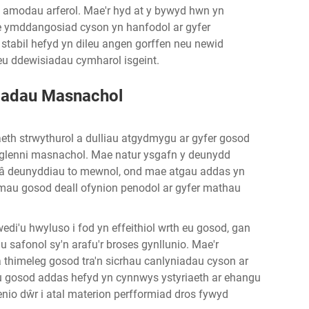
 amodau arferol. Mae'r hyd at y bywyd hwn yn
e ymddangosiad cyson yn hanfodol ar gyfer
stabil hefyd yn dileu angen gorffen neu newid
eu ddewisiadau cymharol isgeint.
iladau Masnachol
eth strwythurol a dulliau atgydmygu ar gyfer gosod
haglenni masnachol. Mae natur ysgafn y deunydd
ru â deunyddiau to mewnol, ond mae atgau addas yn
timau gosod deall ofynion penodol ar gyfer mathau
di'u hwyluso i fod yn effeithiol wrth eu gosod, gan
safonol sy'n arafu'r broses gynllunio. Mae'r
a thimeleg gosod tra'n sicrhau canlyniadau cyson ar
 gosod addas hefyd yn cynnwys ystyriaeth ar ehangu
enio dŵr i atal materion perfformiad dros fywyd