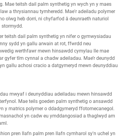
g. Mae teitsh dail palm synthetig yn wych yn y maes
glaw a thrysiannau tymheredd. Mae'r adeiladu polymer
o olwg heb dorri, ni chyfarfod â deunraeth naturiol
d stormydd.
fer
teitsh dail palm synthetig
yn nifer o gymwysiadau
ny sydd yn gallu arwain at rot, ffwrdd neu
enwedig werthfawr mewn hinsawdd cymylau lle mae
ar gyfer tîm cynnal a chadw adeiladau. Mae’r deunydd
 yn gallu achosi cracio a datgymeryd mewn deunyddiau
thiadau mwyaf i deunyddiau adeiladau mewn hinsawdd
 terfynol. Mae teils goeden palm synthetig o ansawdd
yn y matrics polymer o ddadgymeryd ffotomecanegol.
u masnachol yn cadw eu ymddangosiad a thaglwyd am
aml.
ion pren llafn palm pren llafn cymharol sy'n uchel yn