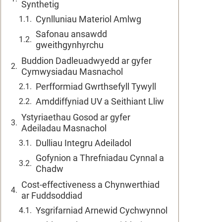
Synthetig
Cynlluniau Materiol Amlwg
Safonau ansawdd
gweithgynhyrchu
Buddion Dadleuadwyedd ar gyfer
Cymwysiadau Masnachol
Perfformiad Gwrthsefyll Tywyll
Amddiffyniad UV a Seithiant Lliw
Ystyriaethau Gosod ar gyfer
Adeiladau Masnachol
Dulliau Integru Adeiladol
Gofynion a Threfniadau Cynnal a
Chadw
Cost-effectiveness a Chynwerthiad
ar Fuddsoddiad
Ysgrifarniad Arnewid Cychwynnol