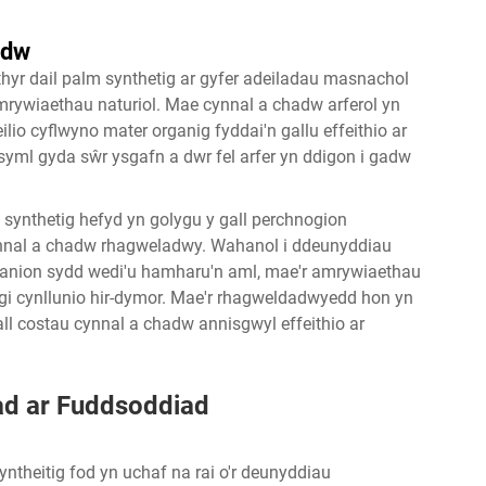
adw
hyr dail palm synthetig ar gyfer adeiladau masnachol
amrywiaethau naturiol. Mae cynnal a chadw arferol yn
lio cyflwyno mater organig fyddai'n gallu effeithio ar
ml gyda sŵr ysgafn a dwr fel arfer yn ddigon i gadw
synthetig hefyd yn golygu y gall perchnogion
ynnal a chadw rhagweladwy. Wahanol i ddeunyddiau
ranion sydd wedi'u hamharu'n aml, mae'r amrywiaethau
ogi cynllunio hir-dymor. Mae'r rhagweldadwyedd hon yn
ll costau cynnal a chadw annisgwyl effeithio ar
ad ar Fuddsoddiad
yntheitig fod yn uchaf na rai o'r deunyddiau