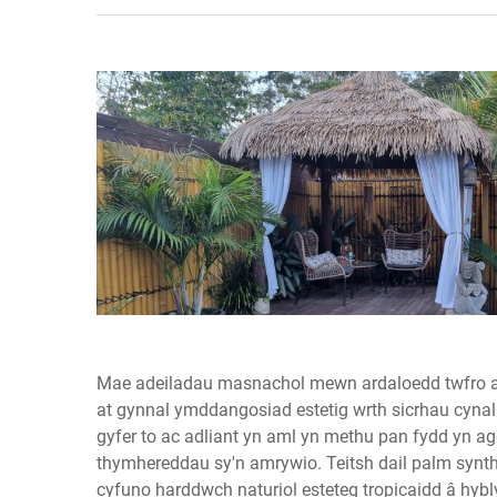
Mae adeiladau masnachol mewn ardaloedd twfro ac
at gynnal ymddangosiad estetig wrth sicrhau cyna
gyfer to ac adliant yn aml yn methu pan fydd yn ago
thymhereddau sy'n amrywio.
Teitsh dail palm synt
cyfuno harddwch naturiol esteteg tropicaidd â hyb