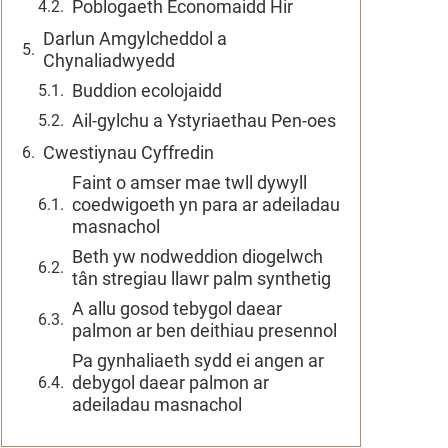
Poblogaeth Economaidd Hir
Darlun Amgylcheddol a
Chynaliadwyedd
Buddion ecolojaidd
Ail-gylchu a Ystyriaethau Pen-oes
Cwestiynau Cyffredin
Faint o amser mae twll dywyll
coedwigoeth yn para ar adeiladau
masnachol
Beth yw nodweddion diogelwch
tân stregiau llawr palm synthetig
A allu gosod tebygol daear
palmon ar ben deithiau presennol
Pa gynhaliaeth sydd ei angen ar
debygol daear palmon ar
adeiladau masnachol