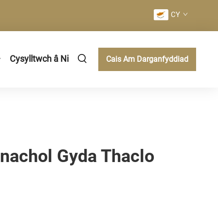
CY
Cysylltwch â Ni
Cais Am Darganfyddiad
snachol Gyda Thaclo