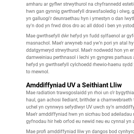
amharu ar gyflwr strwythurol na chyfrannedd esteti
hwn gan gynnig gwrthsefyll drawsfaoledig i olwg, 
yn galluogi'r deunraethau hyn i ymestyn o dan lwyth
sy'n dod yn frwd dros dro ac all ddod i ben yn ysto
Mae gwrthsefyll dŵr hefyd yn fudd sylfaenol ar gy
masnachol. Mae’r arwyneb nad yw’n pori yn atal hyn
ddatgymeryd strwythurol. Mae’r nodwedd hon yn 
damweiniau perthnasol i lechi yn gyngres parhaus 
hefyd yn gwrthsefyll cylchoedd rhewio-haenu sydd
to mewnol.
Amddiffyniad UV a Seithiant Lliw
Mae radiation trawsgoslaidd yn rhoi un o’r bygy
haul, gan achosi llediant, brithder a chamwebraeth
uchel yn cynnwys sefydlwyr UV uwch sy’n amddiff
Mae’r amddiffyniad hwn yn sicrhau bod adeilada
gyfnodau hir heb orfod eu newid neu eu cynnal yn 
Mae profi amddiffyniad lliw yn dangos bod cynhyrch