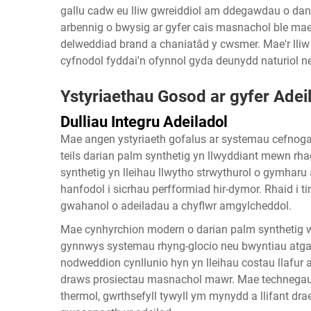
gallu cadw eu lliw gwreiddiol am ddegawdau o dan
arbennig o bwysig ar gyfer cais masnachol ble ma
delweddiad brand a chaniatâd y cwsmer. Mae'r lliw 
cyfnodol fyddai'n ofynnol gyda deunydd naturiol n
Ystyriaethau Gosod ar gyfer Ade
Dulliau Integru Adeiladol
Mae angen ystyriaeth gofalus ar systemau cefnoga
teils darian palm synthetig yn llwyddiant mewn r
synthetig yn lleihau llwytho strwythurol o gymha
hanfodol i sicrhau perfformiad hir-dymor. Rhaid i 
gwahanol o adeiladau a chyflwr amgylcheddol.
Mae cynhyrchion modern o darian palm synthetig we
gynnwys systemau rhyng-glocio neu bwyntiau atgau 
nodweddion cynllunio hyn yn lleihau costau llafur 
draws prosiectau masnachol mawr. Mae technegau
thermol, gwrthsefyll tywyll ym mynydd a llifant dra