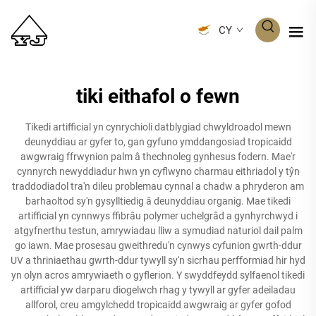
CY
tiki eithafol o fewn
Tikedi artifficial yn cynrychioli datblygiad chwyldroadol mewn
deunyddiau ar gyfer to, gan gyfuno ymddangosiad tropicaidd
awgwraig ffrwynion palm â thechnoleg gynhesus fodern. Mae'r
cynnyrch newyddiadur hwn yn cyflwyno charmau eithriadol y tŷn
traddodiadol tra'n dileu problemau cynnal a chadw a phryderon am
barhaoltod sy'n gysylltiedig â deunyddiau organig. Mae tikedi
artifficial yn cynnwys ffibrâu polymer uchelgrâd a gynhyrchwyd i
atgyfnerthu testun, amrywiadau lliw a symudiad naturiol dail palm
go iawn. Mae prosesau gweithredu'n cynwys cyfunion gwrth-ddur
UV a thriniaethau gwrth-ddur tywyll sy'n sicrhau perfformiad hir hyd
yn olyn acros amrywiaeth o gyflerion. Y swyddfeydd sylfaenol tikedi
artifficial yw darparu diogelwch rhag y tywyll ar gyfer adeiladau
allforol, creu amgylchedd tropicaidd awgwraig ar gyfer gofod