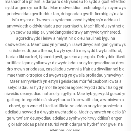
masnachol a phlant, a darparu datrysiadau to sydd â gost effeithiol
sydd angen cymorth llai. Mae nodweddion technolegol yn cynnwys
priodweddau gwrth-ddur tan, dringoadau gwrth-ficrobig sy'n atal
tyfu mycor a ffwrwm, a systemau osod hyblyg sy'n addasu i
amrywiaeth o ddyluniadau pensaernïaeth. Mae'r ffibrâu synthetig
yn cadw eu siâp a'u ymddangosiad trwy amrywio tymheredd,
agoredrwydd i leinw a helynt hir o oleu haul heb lygu na
dadweldredu. Mae'r cais yn ymestyn i sawl diwydiant gan gynnwys
crëcheleddi, parc thema, bwyty sydd â meysydd bwyta allforol,
bariau tiki cartref, tŷnoedd pwll, gazebo a pergola. Defnyddir tikedi
artifficial gan gynllunwyr digwyddiadau ar gyfer gosodiadau dros
dro mewn priodasau, casgliadau cwmni a ffairiau diwylliannol ble
mae themio tropicaidd awgwraig yn gwella profiadau ymwelwyr.
Mae'r amrywiaeth yn estyn i geisiadau môr fel ceubonti cwta a
sefydliadau ar hyd y môr lle byddai agoredrwydd i ddwr halog yn
niweidio deunyddiau naturiol yn gyflym. Mae hyblygrwydd gosod yn
galluogi integreiddio â strwythurau fframwaith dur, alwminiwm a
choed, gan wneud tikedi artifficial yn addas ar gyfer prosiectau
adeiladu newydd a diwygio uwchraddio. Mae'r cynnyrch yn delio â'r
galw twf am deunyddiau adeiladu synhwyrol trwy ddileu'r angen i
gloi adnoddau palm naturiol wrth ddarparu hydref mor gwell na
elfennau organig.