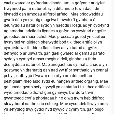
cael gwared ar gyfnodau disoddi aml a gofynnir ar gyfer
frwynnod palm naturiol, sy'n diflannu o fewn dau i dri
blynedd dan amodau allforol arferol. Mae priodweddau
gwrth-dân yn cynnig diogelwch uwch o'i gymharu â
deunyddiau naturiol sydd yn haeddu i losgi, ac yn cyd-fynd
ag amodau adeiladu llynges a gofynion yswiriad ar gyfer
gosodiadau masnachol. Mae prosesau gosod yn cael eu
hystyried yn gliriach oherwydd bod tiki thec artificiol yn
cyrraedd wedi'i drin o flaen llaw ac yn barod ar gyfer
defnyddio ar unwaith, gan gael gwared ar gamau paratoi
sydd yn cymryd amser megis didoli, glanhau a thrin
deunyddiau naturiol. Mae anogaethau cynnal a chadw yn
gostwng yn dramatig gan nad yw ffibr synthetig yn cynnal
pebyll, datblygu ffwrwm neu ofyn am driniaethau
pestiglaim rheolaidd sydd eu hangen ar thec organig. Mae
galluoedd gwrth-sefyll tywyll yn caniatáu i tiki thec artificiol
wyro amodau eithafol gan gynnwys bwrddfa trwm,
gwyntoedd cryf a phoriadau hir o olwg trwm heb ddifrod
strwythurol na threchu esteteg. Mae cysondeb lliw yn aros
yn sefydlog trwy gydol hyd bywyd y cynnyrch, gan osgoi