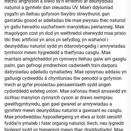
trechu anghyson a lliwio sy'n effeithio ar deunyddiau
naturiol a gynhelir dan oleuadau UV. Mae'r ddyluniad
ysgafn yn lleihau gofynion llwydro strwythurol, gan
ganiatáu gosod ar adeiladau ble mae pwysau thec naturiol
yn gallu hevadrio uuchafswm manylebau peirianneg. Mae
rhagolygon cost yn dod yn weithredol oherwydd mae prisio
tiki thec artificiol yn aros yn sefydlog, yn wahanol i
deunyddiau naturiol sydd yn ddarostyngedig i amrywiadau
tymhorol mewn hygrededd a therfynau casglu. Mae
mantais amgylcheddol yn cynnwys lleihau galw am gasglu
palm, gan gefnogi ymdrechion cadwraeth tra'n darparu
datrysiadau adeiladu cynaliadwy. Mae opsiynau addasu yn
galluogi cydweddu â chynlluniau lliw penodol a gofynion
trwch ar gyfer prosiectau pensaernïaeth sydd angen
cydorddedd esteteg union. Mae safonau rheoli ansawdd yn
sicrhau manylion cynnyrch cyson ar draws swmpiau
gweithgynhyredu, gan gael gwared ar amrywiadau a
gyniferir mewn deunyddiau naturiol a gawsant eu casglu.
Mae priodweddau hypoallergenig yn elwa ar bobl sensitif
fyddai'n ymateb i fater organig naturiol, llwch, neu lygredd
biolegol sydd yn bresennol mewn thec draddodiadol. Mae