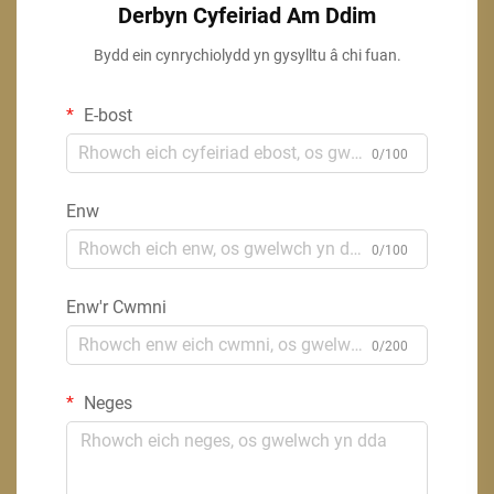
Derbyn Cyfeiriad Am Ddim
Bydd ein cynrychiolydd yn gysylltu â chi fuan.
E-bost
0/100
Enw
0/100
Enw'r Cwmni
0/200
Neges