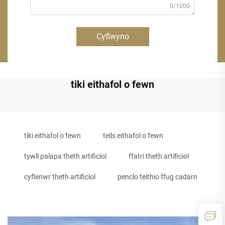
0/1000
Cyflwyno
tiki eithafol o fewn
tiki eithafol o fewn
teils eithafol o fewn
tywll palapa theth artificiol
ffatri theth artificiol
cyflenwr theth artificiol
penclo teithio ffug cadarn