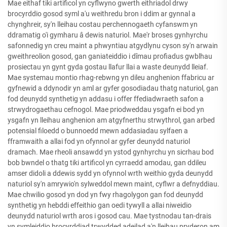
Mae eithaf tiki artificol yn cyflwyno gwerth eithriadol drwy
brocyrddio gosod syml a'u weithredu bron i ddim ar gynnal a
chynghreir, sy'n lleihau costau perchennogaeth cyfanswm yn
ddramatig o'i gymharu â dewis naturiol. Mae'r broses gynhyrchu
safonnedig yn creu maint a phwyntiau atgydlynu cyson sy'n arwain
gweithreolion gosod, gan ganiateiddio i dîmau profiadus gwblhau
prosiectau yn gynt gyda gostau llafur llai a waste deunydd lleiaf.
Mae systemau montio rhag-rebwng yn dileu anghenion ffabricu ar
gyfnewid a ddynodir yn aml ar gyfer gosodiadau thatg naturiol, gan
fod deunydd synthetig yn addasu i offer ffediadwraeth safon a
strwydrogaethau cefnogol. Mae priodweddau ysgafn ei bod yn
ysgafn yn lleihau anghenion am atgyfnerthu strwythrol, gan arbed
potensial filoedd o bunnoedd mewn addasiadau sylfaen a
fframwaith a allai fod yn ofynnol ar gyfer deunydd naturiol
dramach. Mae rheoli ansawdd yn ystod gynhyrchu yn sicrhau bod
bob bwndel o thatg tiki artificol yn cyrraedd amodau, gan ddileu
amser didoli a ddewis sydd yn ofynnol wrth weithio gyda deunydd
naturiol sy'n amrywio'n sylweddol mewn maint, cyflwr a defnyddiau.
Mae chwilio gosod yn dod yn fwy rhagolygon gan fod deunydd
synthetig yn hebddi effeithio gan oedi tywyll a allai niweidio
deunydd naturiol wrth aros i gosod cau. Mae tystnodau tan-drais
yn symleiddio brocyrddiad trwydded adeilad a'n lleihau pryderon am