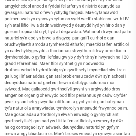
amgylcheddol anodd a fyddai fel arfer yn dinistrio deunyddiau
gwasgaru naturiol o fewn ychydig fasgedi. Mae cyfansawdd
polimer uwch yn cynnwys cyfunion sydd wedi'u stablennu wrth UV
sy'n atal llifio lliw a dadniweidrwydd y deunydd hyd yn hir o dan y
goleuni trôpicaidd cryf, hyd at degawdau. Wahanol i frwynnod palm
naturiol sy'n dod yn brwd a disgyegi pan gaiff eu rhoi o dan
oruchwyliaeth amodau tymheredd eithafol, mae tiki talfen artificiol
yn cadw hyblygrwydd a thoriannau strwythurol drwy amrediad o
dymhereddau o gyfler i lefelau gwlyb y dyfr tir sy'n hwyrach na 120
gradd Ffarenhaid. Mae'r ffibr synthetig yn nodweddio
druthostwriaeth hydroffobig sy'n gwrthsefyll mynediad niwl tra'n
galluogi llif aer addas, gan atal problemau cadw dŵr sy'n achosi i
deunyddiau naturiol gael eu rhewi a datblygu colofnau môr
sylwedd. Mae galluoedd gwrthsefyll gwynt yn arglwyddo dros
amgenion organig oherwydd bod ffibr peiriannus yn cadw cryfder
pwell cyson heb y pwyntiau diffuant a gynhyrchir gan batrymau
tyfu naturiol a amrywiadau tymhorol yn ansawdd frwynnod palm.
Mae gosodiadau arfordirol yn elwa'n enwedig o gynhyrchiant
gwrthsefyll sêl, gan nad yw tiki talfen artificiol yn cymeryd y dŵr
halog corrosgaol sy'n adwaelu deunyddiau naturiol yn gyflym
mewn amgylchiadau môr. Mae'r broses wneud yn cynwys asiantau