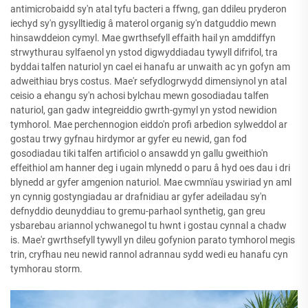
antimicrobaidd sy'n atal tyfu bacteri a ffwng, gan ddileu pryderon
iechyd sy'n gysylltiedig â materol organig sy'n datguddio mewn
hinsawddeion cymyl. Mae gwrthsefyll effaith hail yn amddiffyn
strwythurau sylfaenol yn ystod digwyddiadau tywyll difrifol, tra
byddai talfen naturiol yn cael ei hanafu ar unwaith ac yn gofyn am
adweithiau brys costus. Mae'r sefydlogrwydd dimensiynol yn atal
ceisio a ehangu sy'n achosi bylchau mewn gosodiadau talfen
naturiol, gan gadw integreiddio gwrth-gymyl yn ystod newidion
tymhorol. Mae perchennogion eiddo'n profi arbedion sylweddol ar
gostau trwy gyfnau hirdymor ar gyfer eu newid, gan fod
gosodiadau tiki talfen artificiol o ansawdd yn gallu gweithio'n
effeithiol am hanner deg i ugain mlynedd o paru â hyd oes dau i dri
blynedd ar gyfer amgenion naturiol. Mae cwmnïau yswiriad yn aml
yn cynnig gostyngiadau ar drafnidiau ar gyfer adeiladau sy'n
defnyddio deunyddiau to gremu-parhaol synthetig, gan greu
ysbarebau ariannol ychwanegol tu hwnt i gostau cynnal a chadw
is. Mae'r gwrthsefyll tywyll yn dileu gofynion parato tymhorol megis
trin, cryfhau neu newid rannol adrannau sydd wedi eu hanafu cyn
tymhorau storm.