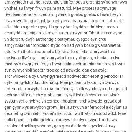
amrywiaeth naturiol, testunau a anfernodau organig sy'nghynnwys
yn thatiau frwyn frwyn palm naturiol. Mae prosesau cymysgu
lliwblaendrefnol yn creu amrywiaeth goelus goelus o fewn frwyn
frwyn synthetig unigol, gan edrych ar batrymau o oedru naturiol a
effeithiau o gael eu gwylltio gan y haul sydd yn datblygu mewn
deunydd organig dros amser. Mae'r strwythor ffibr tri dimensiynol
yn darparu dwfn authentig a patrymau cysgod sy'n creu
amgylchiadau tropicaidd ffyddlon nad yw'n bosib gwahaniaethu
oddi wrth thatiau naturiol o bellter arferol. Mae amrywiaeth o
opsiynau lliw'n galluogi amrywiaeth o gynlluniau, o toniau melyn
medl sy'n awgrymu frwyn frwyn palm oedran i sianau brown trwm
sy'n cynrychioli haoeth tropicaidd newydd, gan ganiatád i
archwilioedd a dylunwyr gyrraedd nodweddion estetig penodol ar
gyfer amgylchiadau thematig. Mae peiriannu testun yn cynwys
anfernodau arwybait a rhannu ffibr sy'n adlewyrchu ymddangosiad
oedran naturiol heb y problemau cysylltiedig â chwilennu. Mae'r
system seilio hyblyg yn cefnogi rhaglenni archwbyddol creadigol
gan gynnwys arwybon grom, llinellau tywyn anfernodol a ddyluniau
geometrig cymhleth fyddai'n her i ddulliau thatio traddodiadol. Mae
gallu haenu'n galluogi lefelau amrywiol o dwysrwydd ar draws
ardaloedd seilio gwahanol, gan greu diddordeb gweledol trwy