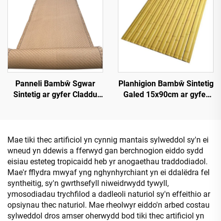
Panneli Bambŵ Sgwar
Planhigion Bambŵ Sintetig
Sintetig ar gyfer Claddu
Galed 15x90cm ar gyfer
Walliau Mewnol a Thramor
Darn a Chladdu
Mae tiki thec artificiol yn cynnig mantais sylweddol sy'n ei
wneud yn ddewis a fferwyd gan berchnogion eiddo sydd
eisiau esteteg tropicaidd heb yr anogaethau traddodiadol.
Mae'r fflydra mwyaf yng nghynhyrchiant yn ei ddalëdra fel
syntheitig, sy'n gwrthsefyll niweidrwydd tywyll,
ymosodiadau trychfilod a dadleoli naturiol sy'n effeithio ar
opsiynau thec naturiol. Mae rheolwyr eiddo'n arbed costau
sylweddol dros amser oherwydd bod tiki thec artificiol yn