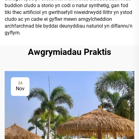
buddion cludo a storio yn codi o natur synthetig, gan fod
tiki thec artificiol yn gwrthsefyll niweidrwydd llithr yn ystod
cludo ac yn cadw ei gyflwr mewn amgylcheddion
archfarchnad ble byddai deunyddiau naturiol yn diflannu'n
gyflym.
Awgrymiadau Praktis
24
Nov