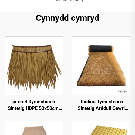
Cynnydd cymryd
pannel Dymestnach
Rholiau Tymestnach
Sintetig HDPE 50x50cm,
Sintetig Arddull Cewri
Gwrthsefyll UV 15
1*15m Ochr ar gyfer
mlynedd ar gyfer Gwestai
Gosod Cyflym
Tropicaidd