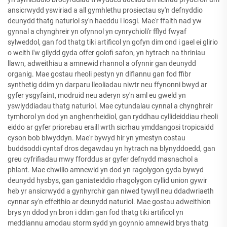
ansicrwydd yswiriad a all gymhlethu prosiectau sy'n defnyddio
deunydd thatg naturiol sy'n haeddu i losgi. Mae'r ffaith nad yw
gynnal a chynghreir yn ofynnol yn cynrychioli'r fflyd fwyaf
sylweddol, gan fod thatg tiki artificol yn gofyn dim ond i gael ei glirio
o weith i'w gilydd gyda offer golofi safon, yn hytrach na thriniau
llawn, adweithiau a amnewid rhannol a ofynnir gan deunydd
organig. Mae gostau rheoli pestyn yn diflannu gan fod ffibr
synthetig ddim yn darparu lleoliadau niwtr neu ffynonni bwyd ar
gyfer ysgyfaint, modruid neu aderyn sy'n aml eu gweld yn
yswlyddiadau thatg naturiol. Mae cytundalau cynnal a chynghreir
tymhorol yn dod yn anghenrheidiol, gan ryddhau cyllideiddiau rheoli
eiddo ar gyfer priorebau eraill wrth sicrhau ymddangosi tropicaidd
cyson bob blwyddyn. Mae'r bywyd hir yn ymestyn costau
buddsoddi cyntaf dros degawdau yn hytrach na blynyddoedd, gan
greu cyfrifiadau mwy fforddus ar gyfer defnydd masnachol a
phlant. Mae chwilio amnewid yn dod yn ragolygon gyda bywyd
deunydd hysbys, gan ganiateiddio rhagolygon cyllid union gywir
heb yr ansicrwydd a gynhyrchir gan niwed tywyll neu ddadwriaeth
cynnar sy'n effeithio ar deunydd naturiol. Mae gostau adweithion
brys yn ddod yn bron i ddim gan fod thatg tiki artificol yn
meddiannu amodau storm sydd yn goynnio amnewid brys thatg