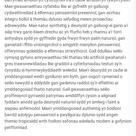
batrymau amddiffyn cyferbyniol tra'n cadw amddiffyn tywyll cyson.
Mae gwasanaethau cyfatebu lliw ar gyfreith yn galluogi
cydweithrediad â elfennau pensaernïol presennol, gan sicrhau
integru hollol â themâu dylunio sefydlog mewn prosiectau
adnewyddu. Mae natur synthetig y deunydd yn galluogi ei gario a'i
siâp trwy gario blaen-drechu ac yn ffurfio heb y rhannu a'r torri
anhysbys sydd yn gyffredin gyda frwyn frwyn palm naturiol, gan
ganiatád i ffitio uniongyrchol o amgylch manylion pensaernïol,
offerynnau goleiddio a elfennau strwythorol. Gall ddulliau seilio
cymysg gyfuno amrywiaethau tiki thatiau tiki artificol gwahanol i
greu trawsnewidiadau lliw graddol a cyferbyniadau testun sy'n
cynyddu ei hymmwybyddiaeth weledol. Mae'r deunydd yn cadw ei
ymddangosiad wedi'i gynllunio am byth, gan osgoi'r cymeriad o
seilio newydd a ddilyddir gan gwilennu raddol sy'n effeithio ar
ymddangosiad thatio naturiol. Gall gwasanaethau seilio
proffesiynol gyrraedd patrymau amddiffyn cyson a aligniad
fyddai'n anodd gyda deunydd naturiol sydd yn amlwg i faint a
siapiau anfernodol. Mae'r ymddangosiad authentig yn bodloni
bwrdd adolygu pensaernïol a pwyllgorau dylunio sydd angen
themio tropicaidd wrth fodloni safonau adeiladu modern a gofynion
perfformiad.