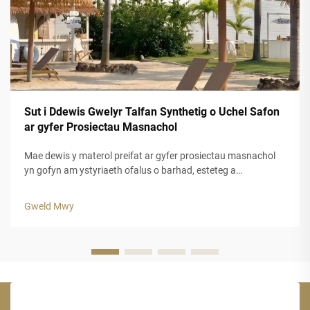
Sut i Ddewis Gwelyr Talfan Synthetig o Uchel Safon
ar gyfer Prosiectau Masnachol
Mae dewis y materol preifat ar gyfer prosiectau masnachol
yn gofyn am ystyriaeth ofalus o barhad, esteteg a
pherfformiad hir dymor. Mae gwely fwyd cynhyrchus yn
cynnig datrysiad addas i fusnesau sy'n chwilio am
Gweld Mwy
ymddangosiad awdurhaol y traddodiad...