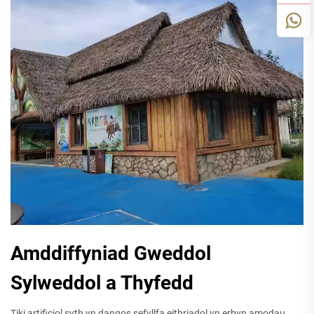
Amddiffyniad Gweddol
Sylweddol a Thyfedd
Tiki artificiol syth yn dangos sefyllfa eithriadol yn erbyn amodau