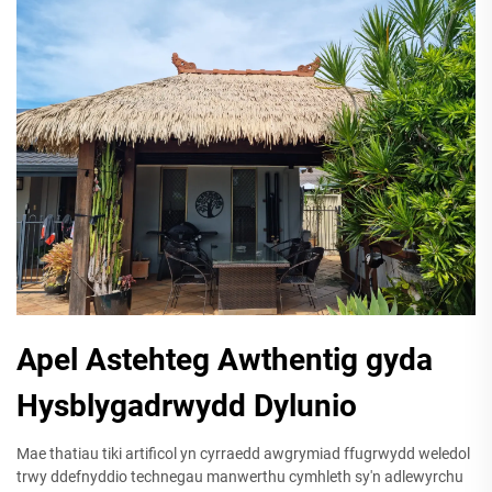
Apel Astehteg Awthentig gyda
Hysblygadrwydd Dylunio
Mae thatiau tiki artificol yn cyrraedd awgrymiad ffugrwydd weledol
trwy ddefnyddio technegau manwerthu cymhleth sy'n adlewyrchu