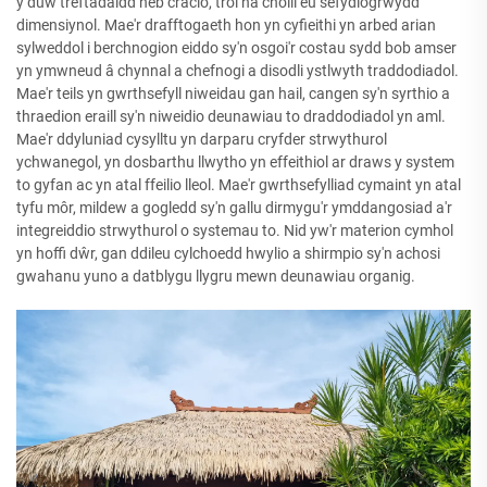
y duw treftadaidd heb cracio, troi na cholli eu sefydlogrwydd
dimensiynol. Mae'r drafftogaeth hon yn cyfieithi yn arbed arian
sylweddol i berchnogion eiddo sy'n osgoi'r costau sydd bob amser
yn ymwneud â chynnal a chefnogi a disodli ystlwyth traddodiadol.
Mae'r teils yn gwrthsefyll niweidau gan hail, cangen sy'n syrthio a
thraedion eraill sy'n niweidio deunawiau to draddodiadol yn aml.
Mae'r ddyluniad cysylltu yn darparu cryfder strwythurol
ychwanegol, yn dosbarthu llwytho yn effeithiol ar draws y system
to gyfan ac yn atal ffeilio lleol. Mae'r gwrthsefylliad cymaint yn atal
tyfu môr, mildew a gogledd sy'n gallu dirmygu'r ymddangosiad a'r
integreiddio strwythurol o systemau to. Nid yw'r materion cymhol
yn hoffi dŵr, gan ddileu cylchoedd hwylio a shirmpio sy'n achosi
gwahanu yuno a datblygu llygru mewn deunawiau organig.