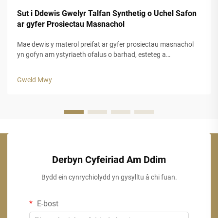
Sut i Ddewis Gwelyr Talfan Synthetig o Uchel Safon
ar gyfer Prosiectau Masnachol
Mae dewis y materol preifat ar gyfer prosiectau masnachol
yn gofyn am ystyriaeth ofalus o barhad, esteteg a
pherfformiad hir dymor. Mae gwely fwyd cynhyrchus yn
cynnig datrysiad addas i fusnesau sy'n chwilio am
Gweld Mwy
ymddangosiad awdurhaol y traddodiad...
Derbyn Cyfeiriad Am Ddim
Bydd ein cynrychiolydd yn gysylltu â chi fuan.
E-bost