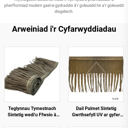
pherfformiad modern gael ei gydraddio â’r goleuedd hir a’r goleuedd
diogelwch.
Arweiniad i'r Cyfarwyddiadau
Teglynnau Tymestnach
Dail Palmet Sintetig
Sintetig wedi'u Ffwsio â
Gwrthsefyll UV ar gyfer
Chynhesiad 50cmx3m â
Gwddylwriaeth Allforol
Gwell Gwrthsefyll Tân