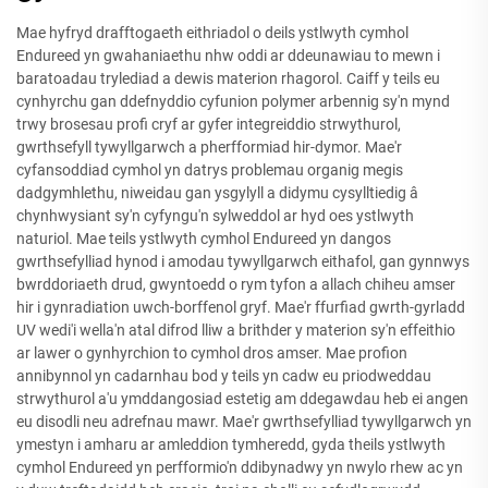
Mae hyfryd drafftogaeth eithriadol o deils ystlwyth cymhol
Endureed yn gwahaniaethu nhw oddi ar ddeunawiau to mewn i
baratoadau trylediad a dewis materion rhagorol. Caiff y teils eu
cynhyrchu gan ddefnyddio cyfunion polymer arbennig sy'n mynd
trwy brosesau profi cryf ar gyfer integreiddio strwythurol,
gwrthsefyll tywyllgarwch a pherfformiad hir-dymor. Mae'r
cyfansoddiad cymhol yn datrys problemau organig megis
dadgymhlethu, niweidau gan ysgylyll a didymu cysylltiedig â
chynhwysiant sy'n cyfyngu'n sylweddol ar hyd oes ystlwyth
naturiol. Mae teils ystlwyth cymhol Endureed yn dangos
gwrthsefylliad hynod i amodau tywyllgarwch eithafol, gan gynnwys
bwrddoriaeth drud, gwyntoedd o rym tyfon a allach chiheu amser
hir i gynradiation uwch-borffenol gryf. Mae'r ffurfiad gwrth-gyrladd
UV wedi'i wella'n atal difrod lliw a brithder y materion sy'n effeithio
ar lawer o gynhyrchion to cymhol dros amser. Mae profion
annibynnol yn cadarnhau bod y teils yn cadw eu priodweddau
strwythurol a'u ymddangosiad estetig am ddegawdau heb ei angen
eu disodli neu adrefnau mawr. Mae'r gwrthsefylliad tywyllgarwch yn
ymestyn i amharu ar amleddion tymheredd, gyda theils ystlwyth
cymhol Endureed yn perfformio'n ddibynadwy yn nwylo rhew ac yn