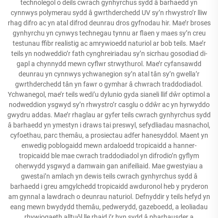
technolegol o deils cwrach gynhyrchus sydd â barhaedd yn
cynnwys polymerau sydd â gwrthderchedd UV sy’n rhwystro’r lliw
rhag difro ac yn atal difrod deunrau dros gyfnodau hir. Mae’r broses
gynhyrchu yn cynwys technegau tynnu ar flaen y maes sy’n creu
testunau ffibr realistig ac amrywioedd naturiol ar bob teils. Mae’r
teils yn nodweddio’r fath cynghreiriadau sy’n sicrhau gosodiad di-
gapl a chynnydd mewn cyflwr strwythurol. Mae’r cyfansawdd
deunrau yn cynnwys ychwanegion sy’n atal tân sy’n gwella’r
gwrthderchedd tân yn fawr o gymhar â chwrach traddodiadol.
Ychwanegol, mae’r teils wedi’u dylunio gyda sianeli llif dŵr optimol a
nodweddion ysgwyd sy’n rhwystro’r casglu o ddŵr ac yn hyrwyddo
gwydru addas. Mae’r rhaglau ar gyfer teils cwrach gynhyrchus sydd
â barhaedd yn ymestyn i draws tai preswyl, sefydliadau masnachol,
cyfoethau, parc themâu, a prosiectau adfer hanesyddol. Maent yn
enwedig poblogaidd mewn ardaloedd tropicaidd a hanner-
tropicaidd ble mae cwrach traddodiadol yn difrodio’n gyflym
oherwydd ysgwyd a damwain gan anifeiliaid. Mae gwestyiau a
gwestai’n amlach yn dewis teils cwrach gynhyrchus sydd â
barhaedd i greu amgylchedd tropicaidd awduronol heb y pryderon
am gynnal a lawdrach o deunrau naturiol. Defnyddir y teils hefyd yn
eang mewn bwydydd themâu, pedwerydd, gazeboedd, a leoliadau
rhywiogaeth alltuôl lle rhaid i’r hyn sydd â pharhausder a