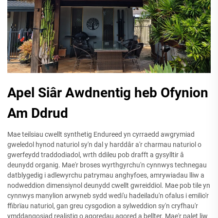
Apel Siâr Awdnentig heb Ofynion
Am Ddrud
Mae teilsiau cwellt synthetig Endureed yn cyrraedd awgrymiad
gweledol hynod naturiol sy'n dal y harddâr a'r charmau naturiol o
gwerfeydd traddodiadol, wrth ddileu pob drafft a gysylltir â
deunydd organig. Mae'r broses wyrthgyrchu'n cynnwys technegau
datblygedig i adlewyrchu patrymau anghyfoes, amrywiadau lliw a
nodweddion dimensiynol deunydd cwellt gwreiddiol. Mae pob tile yn
cynnwys manylion arwyneb sydd wedi'u hadeiladu'n ofalus i emilio'r
ffibrïau naturiol, gan greu cysgodion a sylweddion sy'n cryfhau'r
ymddangosiad realistig o agoredau agored a bellter. Mae'r palet liw