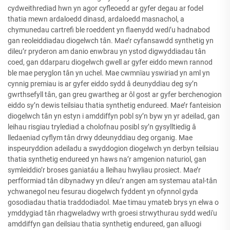
cydweithrediad hwn yn agor cyfleoedd ar gyfer degau ar fodel
thatia mewn ardaloedd dinasd, ardaloedd masnachol, a
chymunedau cartrefi ble roeddent yn flaenydd wedi’u hadnabod
gan reoleiddiadau diogelwch tân. Mae’r cyfansawdd synthetig yn
dileu’r pryderon am danio enwbrau yn ystod digwyddiadau tân
coed, gan ddarparu diogelwch gwell ar gyfer eiddo mewn rannod
ble mae peryglon tân yn uchel. Mae cwmnïau yswiriad yn aml yn
cynnig premiau is ar gyfer eiddo sydd â deunyddiau deg sy’n
gwrthsefyll tân, gan greu gwartheg ar ôl gost ar gyfer berchenogion
eiddo sy’n dewis teilsiau thatia synthetig endureed. Mae’r fanteision
diogelwch tân yn estyn i amddiffyn pobl sy’n byw yn yr adeilad, gan
leihau risgiau trylediad a cholofnau posibl sy’n gysylltiedig â
lledaeniad cyflym tân drwy ddeunyddiau deg organig. Mae
inspeuryddion adeiladu a swyddogion diogelwch yn derbyn teilsiau
thatia synthetig endureed yn haws na’r amgenion naturiol, gan
symleiddio’r broses ganiatáu a lleihau hwyliau prosiect. Mae’r
perfformiad tân dibynadwy yn dileu’r angen am systemau atal-tân
ychwanegol neu fesurau diogelwch fyddent yn ofynnol gyda
gosodiadau thatia traddodiadol. Mae timau ymateb brys yn elwa o
ymddygiad tân rhagweladwy wrth groesi strwythurau sydd wedi'u
amddiffyn gan deilsiau thatia synthetig endureed, gan alluogi