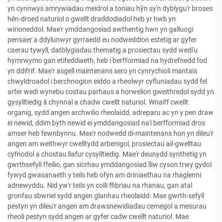
yn cynnwys amrywiadau meidrol a toniau hŷn sy'n dyblygu'r broses
hên-droed naturiol o gwellt draddodiadol heb yr hwb yn
wirioneddol. Mae'r ymddangosiad awthentig hwn yn galluogi
pensaer a ddylunwyr gyrraedd eu nodweddion estetig ar gyfer
caerau tywyll, datblygiadau thematig a prosiectau sydd wedi'u
hymrwymo gan etifeddiaeth, heb i berfformiad na hydrefnedd fod
yn ddifrif. Mae'r asgell maintenans sero yn cynrychioli mantais
chwyldroadol i berchnogion eiddo a rheolwyr cyfluniadau sydd fel
arfer wedi wynebu costau parhaus a horwelion gweithredol sydd yn
gysylltiedig â chynnal a chadw cwellt naturiol. Wnaiff cwellt
organig, sydd angen archwilio rheolaidd, adreparu ac yn y pen draw
ei newid, ddim byth newid ei ymddangosiad na'i berfformiad dros
amser heb fewnbynnu. Mae'r nodwedd di-maintenans hon yn dileu'r
angen am weithwyr cwelltydd arbenigol, prosiectau ail-gwelltau
cyfnodol a chostau llafur cysylltiedig. Mae'r deunydd synthetig yn
gwrthsefyll ffeilio, gan sicrhau ymddangosiad lliw cyson trwy gydol
fywyd gwasanaeth y teils heb ofyn am driniaethau na rhaglenni
adnewyddu. Nid yw'r teils yn colli ffibrïau na rhanau, gan atal
gronfau sbwriel sydd angen glanhau rheolaidd. Mae gwrth-sefyll
pestyn yn dileu'r angen am drawsnewidiadau cemegol a mesurau
rheoli pestyn sydd angen ar gyfer cadw cwellt naturiol. Mae