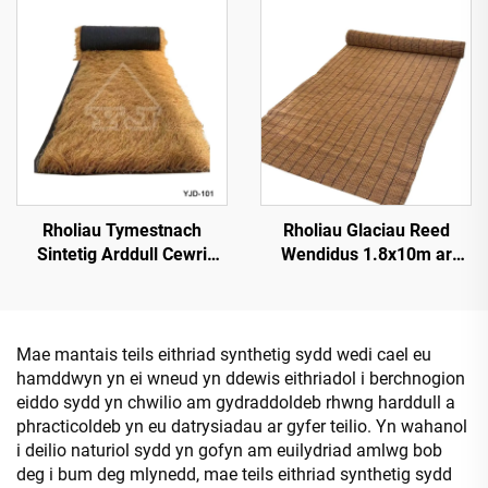
Rholiau Tymestnach
Rholiau Glaciau Reed
Sintetig Arddull Cewri
Wendidus 1.8x10m ar
1*15m Ochr ar gyfer
gyfer Sgrinio Preifatrwydd
Gosod Cyflym
Mae mantais teils eithriad synthetig sydd wedi cael eu
hamddwyn yn ei wneud yn ddewis eithriadol i berchnogion
eiddo sydd yn chwilio am gydraddoldeb rhwng harddull a
phracticoldeb yn eu datrysiadau ar gyfer teilio. Yn wahanol
i deilio naturiol sydd yn gofyn am euilydriad amlwg bob
deg i bum deg mlynedd, mae teils eithriad synthetig sydd