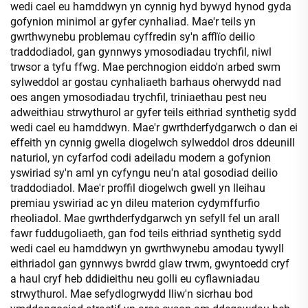
wedi cael eu hamddwyn yn cynnig hyd bywyd hynod gyda
gofynion minimol ar gyfer cynhaliad. Mae'r teils yn
gwrthwynebu problemau cyffredin sy'n afflïo deilio
traddodiadol, gan gynnwys ymosodiadau trychfil, niwl
trwsor a tyfu ffwg. Mae perchnogion eiddo'n arbed swm
sylweddol ar gostau cynhaliaeth barhaus oherwydd nad
oes angen ymosodiadau trychfil, triniaethau pest neu
adweithiau strwythurol ar gyfer teils eithriad synthetig sydd
wedi cael eu hamddwyn. Mae'r gwrthderfydgarwch o dan ei
effeith yn cynnig gwella diogelwch sylweddol dros ddeunill
naturiol, yn cyfarfod codi adeiladu modern a gofynion
yswiriad sy'n aml yn cyfyngu neu'n atal gosodiad deilio
traddodiadol. Mae'r proffil diogelwch gwell yn lleihau
premiau yswiriad ac yn dileu materion cydymffurfio
rheoliadol. Mae gwrthderfydgarwch yn sefyll fel un arall
fawr fuddugoliaeth, gan fod teils eithriad synthetig sydd
wedi cael eu hamddwyn yn gwrthwynebu amodau tywyll
eithriadol gan gynnwys bwrdd glaw trwm, gwyntoedd cryf
a haul cryf heb ddidieithu neu golli eu cyflawniadau
strwythurol. Mae sefydlogrwydd lliw'n sicrhau bod