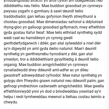
ymddangosiad atractif yn aros cyson am ddegawdau heb
ddiddieithu neu feilio. Mae buddion gosodiad yn cynnwys
pwysau ysgafn o gymharu â sawl deunill teilio
traddodiadol, gan leihau gofynion llwyth strwythurol a
chostau gosodiad. Mae dimensiadau safonol a ddyluniad
rhyng-gloc yn galluogi gosodiad gyflymach, mwy effeithlon
gyda gostau llafur lleiaf. Mae teils eithriad synthetig sydd
wedi cael eu hamddwyn yn cynnig gwell
gwrthderfydgarwch i ddŵr, gan atal sylweddol a niwl dŵr
sy'n digwydd yn aml gyda deilio naturiol. Mae'r deunill
synthetig yn gwrthwynebu hynodiant y dŵr, gan atal
ymestyn, troi a ddiddieithiant gysylltiedig â deunill teilio
organig. Mae buddion amgylcheddol yn cynnwys
cynaliadwydd drwy ddeunill aml-adfer ac yn dileu
gwastraff adnewyddiad cyfnodol. Mae natur synthetig yn
golygu dim ffrwydro grawn naturiol neu ddeunill palm, gan
gefnogi ymdrechion cadwraeth amgylcheddol. Mae gwella
effeithlonrwydd ynni yn dod o briodweddau yswiriad sy'n
helpu i reoli tymhereddau mewnol a lleihau costau teimlo a
chwydu.