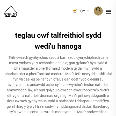
CY
teglau cwf talfreithiol sydd
wedi'u hanoga
Teils cwrach gynhyrchus sydd â barhaedd cynrychiolaeth cam
mawr ymlaen yn y technoleg ar gipio, gan gyfuno’r hyn sydd â
pharhausder a pherfformiad modern gyda’r hyn sydd â
pharhausder a pherfformiad modern. Mae’r teils newydd dathliadol
hyn yn cael eu peiriant yn ofalus gan ddefnyddio deunrau
cynhyrchus o ansawdd uchel sy’n adlewyrchu’r testun naturiol,
amrywioedd lliw, a’r hud golygu o gwrach awduronol tra’n dileu’r
diffygion a naturiol i deunrau organig. Mae’r prif swyddogaeth o
deils cwrach gynhyrchus sydd â barhaedd i ddarparu amddiffyn
gwell rhag y tywyll tra’n cadw’r ymddangosiad tladus, llun-darog
sy’n gwneud ceiniau cwrach mor dymnus. Mae’r nodweddion