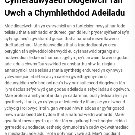
Cymeradwyaeth Diogelwch Tân
Uwch a Chymhlethdod Adeiladu
Mae diogelwch tân yn cynrychioli un o fanteision mwyaf hanfodol
teilsiau thatia eithriadol endureed, gan ddileu’r pryder sylfaenol sy’n
cyfyngu neu’n gwahardd gosod thatia naturiol mewn llawer o
dreftadaethau. Mae deunyddiau thatia traddodiadol yn creu
peryglon tân sylweddol oherwydd eu cyfansawdd organig a’u
nodweddion lledaenu ffiamau'n gyflym, sy’n arwain i lawer o godau
adeiladu a chwmnïau yswiriad eu dosbarthu nhw fel risgiau
annerbyniol. Mae teilsiau thatia synthetig endureed yn cynnwys
ychwanegion atal-tân ac yn cael eu gweithgynhyrchu o
ddeunyddiau sy’n bodloni neu'n fwy na'r safleoedd diogelwch tân
llym daclus sefydlwyd gan godau adeiladu a sefydliadau diogelwch.
Mae profion annibynnol ar dân yn cadarnhau bod y teilsiau hyn yn
gwrthsefyll tanio, yn cyfyngu ar ledaeniad y ffiam, ac yn ni wneud
ychydig i roi bwyd i'r tân, gan wneud nhw'n addas ar gyfer gosod
mewn ardaloedd ble byddai thatia naturiol wedi’i wahardd. Mae’r
gwelliant mewn gwrth-gleifder tân yn galluogi berchnogion eiddo i
gyrraedd eu nodiadau esthetig dymunol tra'n cadw cydweithrediad
â rheoliadau adeiladu lleol a gofynion yswiriad. Mae’r buddiant