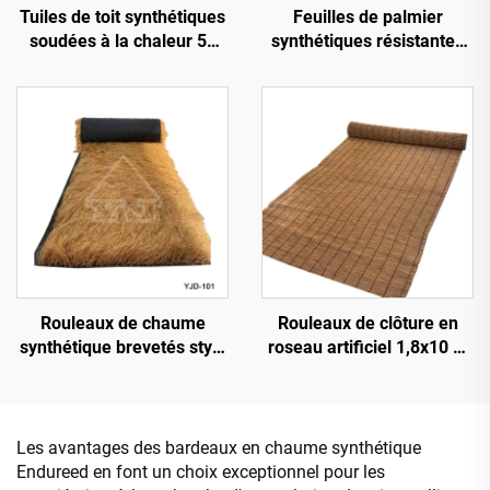
Tuiles de toit synthétiques
Feuilles de palmier
soudées à la chaleur 50
synthétiques résistantes
cm x 3 m avec résistance
aux UV pour décoration
au feu améliorée
paysagère extérieure
Rouleaux de chaume
Rouleaux de clôture en
synthétique brevetés style
roseau artificiel 1,8x10 m
tapis, largeur 1 x 15 m,
pour occultation visuelle
pour installation rapide
Les avantages des bardeaux en chaume synthétique
Endureed en font un choix exceptionnel pour les