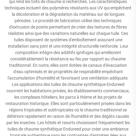
qui rend les toits de chaume si recherchés. Les caractéristiques
techniques incluent des polymères résistants aux UV qui empêchent
la décoloration et la dégradation du matériau sur de longues
périodes. Le procédé de fabrication utilise des techniques
d'extrusion de pointe permettant de créer des textures de fibres
réalistes ainsi que des variations naturelles sur chaque tuile. Ces
tuiles disposent de systèmes d'emboîtement assurant une
installation sans joint et une intégrité structurelle renforcée. Leur
composition intègre des additifs ignifuges qui améliorent
considérablement la résistance au feu par rapport au chaume
traditionnel. En outre, elles sont dotées de canaux d'évacuation
d'eau optimisés et de propriétés de respirabilité empêchant
l'accumulation d'humidité et favorisant une ventilation adéquate.
Les applications des tuiles de chaume synthétique Endureed
couvrent les habitations privées, les établissements commerciaux,
les complexes hôteliers, les parcs à thème et les projets de
restauration historique. Elles sont particulièrement prisées dans les
régions tropicales et subtropicales où le chaume traditionnel se
détériore rapidement en raison de l'humidité et des dégâts causés
par les insectes. Les hôtels et resorts choisissent fréquemment les
tuiles de chaume synthétique Endureed pour créer une ambiance
tropicale authentique sans les contraintes d'entretien liées aux