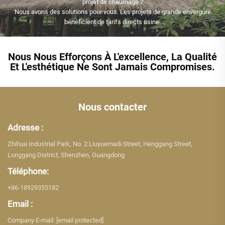
projet de chaumage ?
Nous avons des solutions pour vous. Les projets de grande envergure
bénéficient de tarifs directs usine.
Nous Nous Efforçons À L'excellence, La Qualité
Et L'esthétique Ne Sont Jamais Compromises.
Nous contacter
Adresse :
Zhihua Industrial Park, No. 2 Liuyuemadi Street, Henggang Street,
Longgang District, Shenzhen, Guangdong
Téléphone:
+86-18929355182
Email :
Company E-mail:
[email protected]