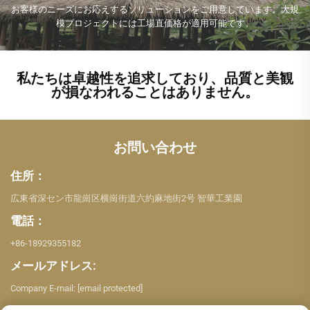
お客様のニーズにお応えするソリューションをご用意しています。大規
模プロジェクトには工場直価格が適用可能です。
私たちは卓越性を追求しており、品質と美観
が損なわれることはありません。
お問い合わせ
住所：
広東省深セン市龍崗区横崗街道六約麻地街2号 智華工業園
電話：
+86-18929355182
メールアドレス:
Company E-mail:
[email protected]