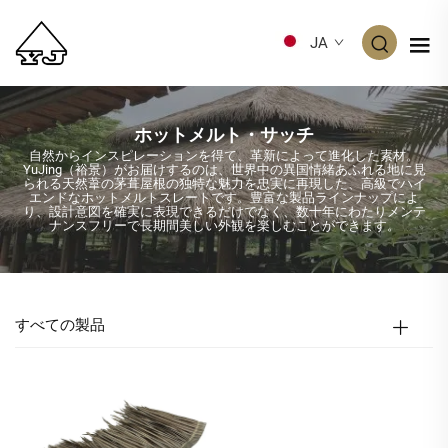
JA
ホットメルト・サッチ
自然からインスピレーションを得て、革新によって進化した素材。
YuJing（裕景）がお届けするのは、世界中の異国情緒あふれる地に見
られる天然葦の茅葺屋根の独特な魅力を忠実に再現した、高級でハイ
エンドなホットメルトスレートです。豊富な製品ラインナップによ
り、設計意図を確実に表現できるだけでなく、数十年にわたりメンテ
ナンスフリーで長期間美しい外観を楽しむことができます。
すべての製品