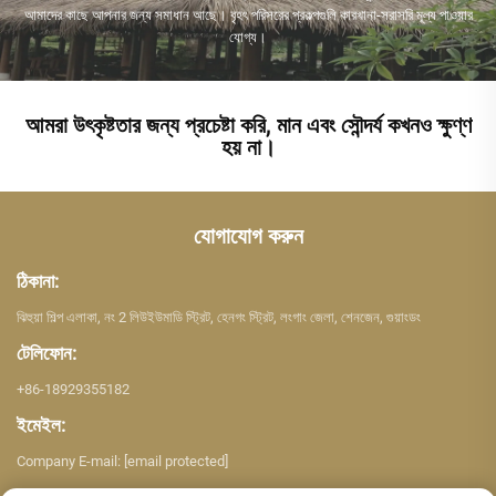
আমাদের কাছে আপনার জন্য সমাধান আছে। বৃহৎ পরিসরের প্রকল্পগুলি কারখানা-সরাসরি মূল্য পাওয়ার
যোগ্য।
আমরা উৎকৃষ্টতার জন্য প্রচেষ্টা করি, মান এবং সৌন্দর্য কখনও ক্ষুণ্ণ
হয় না।
যোগাযোগ করুন
ঠিকানা:
ঝিহুয়া শিল্প এলাকা, নং 2 লিউইউমাডি স্ট্রিট, হেনগং স্ট্রিট, লংগাং জেলা, শেনজেন, গুয়াংডং
টেলিফোন:
+86-18929355182
ইমেইল:
Company E-mail:
[email protected]