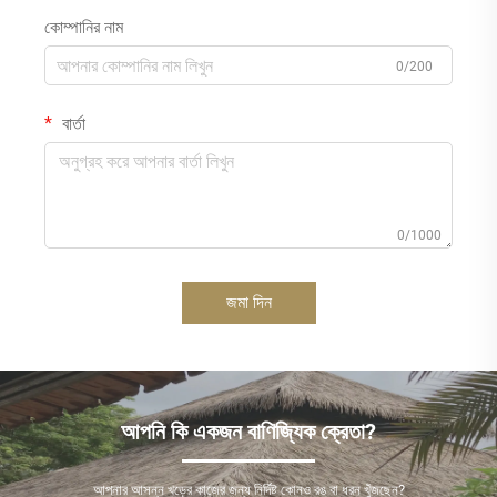
কোম্পানির নাম
0/200
বার্তা
0/1000
জমা দিন
আপনি কি একজন বাণিজ্যিক ক্রেতা?
আপনার আসন্ন খড়ের কাজের জন্য নির্দিষ্ট কোনও রঙ বা ধরন খুঁজছেন?