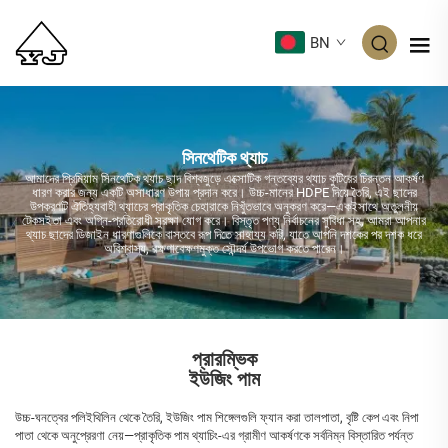
BN
সিনথেটিক থ্যাচ
আমাদের প্রিমিয়াম সিনথেটিক থ্যাচ ছাদ বিশ্বজুড়ে এক্সোটিক গন্তব্যের থ্যাচ কুটিরের চিরন্তন আকর্ষণ
ধারণ করার জন্য একটি অসাধারণ উপায় প্রদান করে। উচ্চ-মানের HDPE দিয়ে তৈরি, এই ছাদের
উপকরণটি ঐতিহ্যবাহী থ্যাচের প্রাকৃতিক চেহারাকে নিখুঁতভাবে অনুকরণ করে—একইসাথে অতুলনীয়
টেকসইতা এবং অগ্নি-প্রতিরোধী সুরক্ষা যোগ করে। বিস্তৃত পণ্য নির্বাচনের সুবিধা সহ, আমরা আপনার
থ্যাচ ছাদের ডিজাইন ধারণাগুলিকে বাস্তবে রূপ দিতে সাহায্য করি, যাতে আপনি দশকের পর দশক ধরে
অবিশ্বাস্য, রক্ষণাবেক্ষণমুক্ত সৌন্দর্য উপভোগ করতে পারেন।
প্রারম্ভিক
ইউজিং পাম
উচ্চ-ঘনত্বের পলিইথিলিন থেকে তৈরি, ইউজিং পাম শিঙ্গেলগুলি ফ্যান করা তালপাতা, বৃষ্টি কেপ এবং নিপা
পাতা থেকে অনুপ্রেরণা নেয়—প্রাকৃতিক পাম থ্যাচিং-এর গ্রামীণ আকর্ষণকে সর্বনিম্ন বিস্তারিত পর্যন্ত