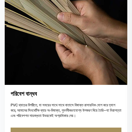
পরিবেশ বান্ধব
PVC থ্যাচের বিপরীতে, যা সময়ের সাথে সাথে বাতাসে বিষাক্ত রাসায়নিক যোগ করে ত্যাগ
করে, আমাদের সিনথেটিক থ্যাচ অ-বিষাক্ত, পুনর্নবীকরণযোগ্য উপকরণ দিয়ে তৈরি—যা নিরাপত্তা
এবং পরিবেশগত দায়বদ্ধতা উভয়কেই অগ্রাধিকার দেয়।