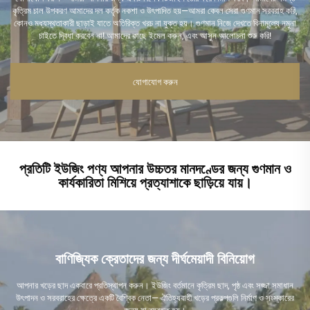
কৃত্রিম চাল উপকরণ আমাদের দল কর্তৃক নকশা ও উৎপাদিত হয়—আমরা কেবল সেরা গুণমান সরবরাহ করি,
কোনও মধ্যস্থতাকারী ছাড়াই যাতে অতিরিক্ত খরচ না যুক্ত হয়। গুণমান নিজে দেখতে বিনামূল্যে নমুনা
চাইতে দ্বিধা করবেন না! আমাদের কাছে ইমেল করুন, এবং আসুন আলোচনা শুরু করি!
যোগাযোগ করুন
প্রতিটি ইউজিং পণ্য আপনার উচ্চতর মানদণ্ডের জন্য গুণমান ও
কার্যকারিতা মিশিয়ে প্রত্যাশাকে ছাড়িয়ে যায়।
বাণিজ্যিক ক্রেতাদের জন্য দীর্ঘমেয়াদী বিনিয়োগ
আপনার খড়ের ছাদ একবারে প্রতিস্থাপন করুন। ইউজিং বর্তমানে কৃত্রিম ছাদ, পৃষ্ঠ এবং সজ্জা সমাধান
উৎপাদন ও সরবরাহের ক্ষেত্রে একটি বৈশ্বিক নেতা— ঐতিহ্যবাহী খড়ের প্রকল্পগুলি নির্মাণ ও সংস্কারের