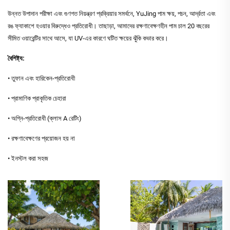
উন্নত উপাদান পরীক্ষা এবং গুণগত নিয়ন্ত্রণ প্রক্রিয়ার সমর্থনে, YuJing পাম ক্ষয়, পচন, আর্দ্রতা এবং
রঙ ফ্যাকাশে হওয়ার বিরুদ্ধেও প্রতিরোধী। তাছাড়া, আমাদের রক্ষণাবেক্ষণহীন পাম চাল 20 বছরের
সীমিত ওয়ারেন্টির সাথে আসে, যা UV-এর কারণে ঘটিত ক্ষয়ের ঝুঁকি কভার করে।
বৈশিষ্ট্য:
• তুফান এবং হারিকেন-প্রতিরোধী
• প্রামাণিক প্রাকৃতিক চেহারা
• অগ্নি-প্রতিরোধী (ক্লাস A রেটিং)
• রক্ষণাবেক্ষণের প্রয়োজন হয় না
• ইনস্টল করা সহজ