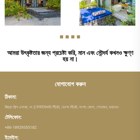
আমরা উৎকৃষ্টতার জন্য প্রচেষ্টা করি, মান এবং সৌন্দর্য কখনও ক্ষুণ্ণ
হয় না।
যোগাযোগ করুন
ঠিকানা:
ঝিহুয়া শিল্প এলাকা, নং 2 লিউইউমাডি স্ট্রিট, হেনগং স্ট্রিট, লংগাং জেলা, শেনজেন, গুয়াংডং
টেলিফোন:
+86-18929355182
ইমেইল: