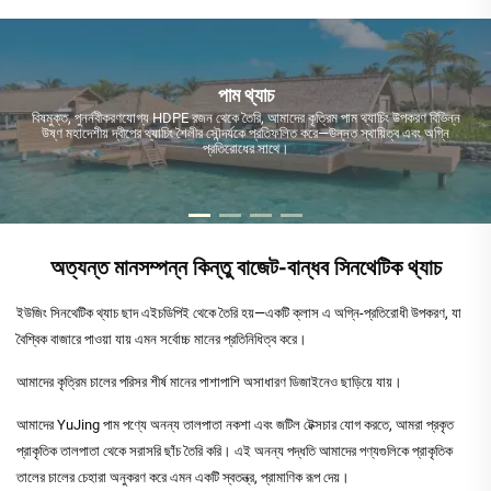
পাম থ্যাচ
বিষমুক্ত, পুনর্নবীকরণযোগ্য HDPE রজন থেকে তৈরি, আমাদের কৃত্রিম পাম থ্যাচিং উপকরণ বিভিন্ন
উষ্ণ মহাদেশীয় দ্বীপের থ্যাচিং শৈলীর সৌন্দর্যকে প্রতিফলিত করে—উন্নত স্থায়িত্ব এবং অগ্নি
প্রতিরোধের সাথে।
অত্যন্ত মানসম্পন্ন কিন্তু বাজেট-বান্ধব সিনথেটিক থ্যাচ
ইউজিং সিনথেটিক থ্যাচ ছাদ এইচডিপিই থেকে তৈরি হয়—একটি ক্লাস এ অগ্নি-প্রতিরোধী উপকরণ, যা
বৈশ্বিক বাজারে পাওয়া যায় এমন সর্বোচ্চ মানের প্রতিনিধিত্ব করে।
আমাদের কৃত্রিম চালের পরিসর শীর্ষ মানের পাশাপাশি অসাধারণ ডিজাইনেও ছাড়িয়ে যায়।
আমাদের YuJing পাম পণ্যে অনন্য তালপাতা নকশা এবং জটিল টেক্সচার যোগ করতে, আমরা প্রকৃত
প্রাকৃতিক তালপাতা থেকে সরাসরি ছাঁচ তৈরি করি। এই অনন্য পদ্ধতি আমাদের পণ্যগুলিকে প্রাকৃতিক
তালের চালের চেহারা অনুকরণ করে এমন একটি স্বতন্ত্র, প্রামাণিক রূপ দেয়।