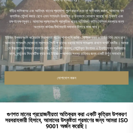
জন্য যা ব্যবহৃত হয়।
বাড়ির মালিকদের এবং আতিথ্য খাতের প্রত্যাশা পূরণ করতে এবং তা অতিক্রম করতে, আমাদের দল
ক্লাসিক সৌন্দর্য বজায় রেখে এমন পণ্যগুলি ডিজাইন ও উন্নয়নে ফোকাস করেছে যা টেকসই এবং
রক্ষণাবেক্ষণমুক্ত। আমাদের প্রস্তাবগুলি প্রাকৃতিক খড়ের অতিরিক্ত কাটার বৈশ্বিক সমস্যার জন্য
অত্যন্ত কার্যকর দীর্ঘমেয়াদি সমাধান হিসাবে কাজ করে।
ইউজিং উপকরণগুলি কঠোরতম নিরাপত্তা মানের পাশাপাশি বর্তমান বৈশ্বিক ভবন ও নির্মাণ বিধি মেনে চলে।
আমাদের পণ্যগুলি যেকোনো স্থাপত্য শৈলী বা ছাদের ধরনের সাথে সামঞ্জস্য রাখতে যথেষ্ট নমনীয়। আমরা
যে উচ্চমানের উপকরণ ব্যবহার করি, এবং একটি অনন্য, পেটেন্টকৃত উৎপাদন ও ইনস্টলেশন প্রক্রিয়ার
ফলে, ব্র্যান্ডেড সিনথেটিক থ্যাচ সহ ইউজিং—আপনার সমস্ত চাহিদার জন্য একটি নিখুঁত সমাধান।
যোগাযোগ করুন
গুণগত মানের প্রয়োজনীয়তা অতিক্রম করা একটি কৃত্রিম উপকরণ
সরবরাহকারী হিসাবে, আমাদের উৎকৃষ্টতা প্রমাণের জন্য আমরা ISO
9001 অর্জন করেছি।