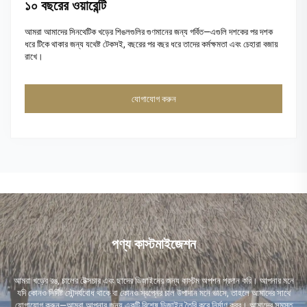
১০ বছরের ওয়ারেন্টি
আমরা আমাদের সিনথেটিক খড়ের শিঙলগুলির গুণমানের জন্য গর্বিত—এগুলি দশকের পর দশক
ধরে টিকে থাকার জন্য যথেষ্ট টেকসই, বছরের পর বছর ধরে তাদের কর্মক্ষমতা এবং চেহারা বজায়
রাখে।
যোগাযোগ করুন
পণ্য কাস্টমাইজেশন
আমরা খড়ের রঙ, চালের টেক্সচার এবং ছাদের ডিজাইনের জন্য কাস্টম অপশন প্রদান করি। আপনার মনে
যদি কোনও নির্দিষ্ট সৌন্দর্যবোধ থাকে বা কোনও স্বপ্নের চাল উপাদান মনে ভাসে, তাহলে আমাদের সাথে
যোগাযোগ করুন—আমরা আপনার জন্য একটি বিশেষ ডিজাইন তৈরি করে নির্মাণ করব। আমাদের সমস্ত