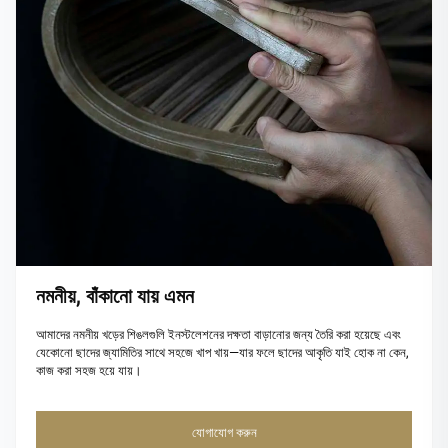
নমনীয়, বাঁকানো যায় এমন
আমাদের নমনীয় খড়ের শিঙলগুলি ইনস্টলেশনের দক্ষতা বাড়ানোর জন্য তৈরি করা হয়েছে এবং
যেকোনো ছাদের জ্যামিতির সাথে সহজে খাপ খায়—যার ফলে ছাদের আকৃতি যাই হোক না কেন,
কাজ করা সহজ হয়ে যায়।
যোগাযোগ করুন