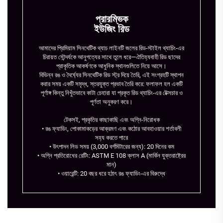
প্রারম্ভিক
ইউজিং রিড
আমাদের প্রিমিয়াম সিনথেটিক থ্যাচ লাইনটি জলের রিড-স্টাইল থ্যাচিং-এর
চিরায়ত সৌন্দর্যকে আনুগত্যের সাথে তুলে ধরে—ঐতিহ্যবাহী রিড ছাদের
প্রাকৃতিক আকর্ষণকে আধুনিক স্থানগুলিতে নিয়ে আসে।
বিভিন্ন রঙ ও দৈর্ঘ্যের সিনথেটিক রিড স্ট্র দিয়ে তৈরি, এই সংগ্রহটি স্থাপন
করার সময় একটি সমৃদ্ধ, স্তরযুক্ত প্রভাব তৈরি করে: ফলাফল হল একটি
পূর্ণাঙ্গ কিন্তু নিখুঁতভাবে কাটা চেহারা যা প্রকৃত রিড থ্যাচিং-এর টেক্সচার ও
পূর্ণতা অনুকরণ করে।
টেকসই, প্রকৃতির কাছাকাছি এবং অগ্নি-নিরোধক
• রঙ ফ্যাডিং, পোকামাকড়ের আক্রমণ এবং কঠোর আবহাওয়ার শর্তাবলী
সহ্য করতে পারে
• উৎপাদন লিড সময় (3,000 বর্গমিটারের জন্য): 20 দিনের কম
• অগ্নি প্রতিরোধের রেটিং: ASTM E 108 ক্লাস A (মার্কিন যুক্তরাষ্ট্রের
মান)
• ওয়ারেন্টি: 20 বছর ধরে হঠাৎ রঙ ফ্যাডিং-এর বিরুদ্ধে