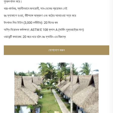
পুনরুৎপাদন করে।
খরচ-কার্যকর, স্বাধীনভাবে জলরোধী, সাব-ডেকের প্রয়োজন নেই
রঙ ফ্যাকাশে হওয়া, কীটপতঙ্গ আক্রমণ এবং কঠোর আবহাওয়া সহ্য করে
উৎপাদন লিড টাইম (3,000 বর্গমিটার): 20 দিনের কম
অগ্নি-নিরোধক কর্মদক্ষতা: ASTM E 108 ক্লাস A (মার্কিন যুক্তরাষ্ট্রের মান)
ওয়ারেন্টি কভারেজ: 20 বছর ধরে হঠাৎ রঙ ফ্যাডিং-এর বিরুদ্ধে
যোগাযোগ করুন