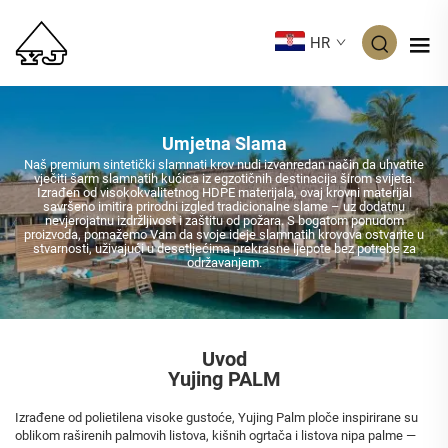
HR
Umjetna Slama
Naš premium sintetički slamnati krov nudi izvanredan način da uhvatite
vječiti šarm slamnatih kućica iz egzotičnih destinacija širom svijeta.
Izrađen od visokokvalitetnog HDPE materijala, ovaj krovni materijal
savršeno imitira prirodni izgled tradicionalne slame – uz dodatnu
nevjerojatnu izdržljivost i zaštitu od požara. S bogatom ponudom
proizvoda, pomažemo Vam da svoje ideje slamnatih krovova ostvarite u
stvarnosti, uživajući u desetljećima prekrasne ljepote bez potrebe za
održavanjem.
Uvod
Yujing PALM
Izrađene od polietilena visoke gustoće, Yujing Palm ploče inspirirane su
oblikom raširenih palmovih listova, kišnih ogrtača i listova nipa palme —