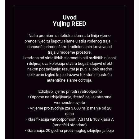
Uvod
Yujing REED
Naša premium sintetička slamnata linija vjerno
prenosi vječitu ljepotu slame u stilu vodenog trsja —
donoseći prirodni šarm tradicionalnih krovova od
trsja u moderne prostore.
Izrađena od sintetičkih slamnatih niti različitih nijansi
i duljina, ova kolekcija stvara bogat, slojevit efekt
nakon postavljanja: rezultat je pun, a ipak uredno
oblikovan izgled koji odražava teksturu i gustoću
autentične slame od trsja.
Izdržljivo, vjerno prirodi i vatrootporno
• Otporno na izbijeljivanje, štetočine i ekstremne
vremenske uvjete
• Vrijeme proizvodnje (za 3.000 m²): manje od 20
dana
• Klasifikacija vatrootpornosti: ASTM E 108 klasa A
(američki standard)
• Garancija: 20 godina protiv naglog izbijeljenja boje