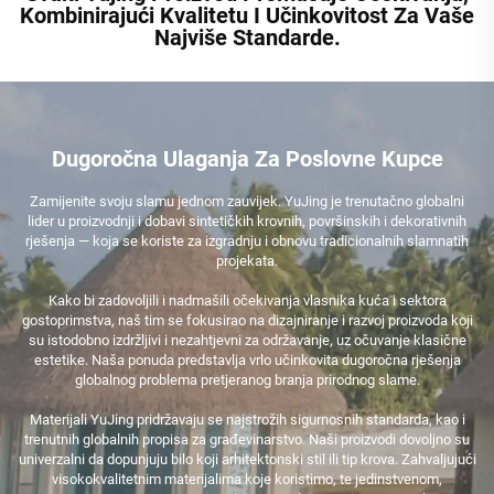
Kombinirajući Kvalitetu I Učinkovitost Za Vaše
Najviše Standarde.
Dugoročna Ulaganja Za Poslovne Kupce
Zamijenite svoju slamu jednom zauvijek. YuJing je trenutačno globalni
lider u proizvodnji i dobavi sintetičkih krovnih, površinskih i dekorativnih
rješenja — koja se koriste za izgradnju i obnovu tradicionalnih slamnatih
projekata.
Kako bi zadovoljili i nadmašili očekivanja vlasnika kuća i sektora
gostoprimstva, naš tim se fokusirao na dizajniranje i razvoj proizvoda koji
su istodobno izdržljivi i nezahtjevni za održavanje, uz očuvanje klasične
estetike. Naša ponuda predstavlja vrlo učinkovita dugoročna rješenja
globalnog problema pretjeranog branja prirodnog slame.
Materijali YuJing pridržavaju se najstrožih sigurnosnih standarda, kao i
trenutnih globalnih propisa za građevinarstvo. Naši proizvodi dovoljno su
univerzalni da dopunjuju bilo koji arhitektonski stil ili tip krova. Zahvaljujući
visokokvalitetnim materijalima koje koristimo, te jedinstvenom,