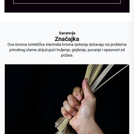
Garancija
Značajka
Ova izvrsna sintetička slamnata krovna rješenja rješavaju niz problema
prirodnog slame uključujući truljenje, gnjilenje, pucanje i opasnost od
požara.