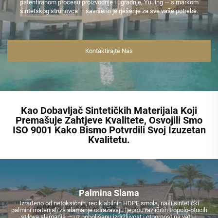
patentiranom procesu proizvodnje i ugradnje, YuJing — s markom
sintetskog struhovca — savršeno je rješenje za sve vaše potrebe.
Kontaktirajte Nas
Kao Dobavljač Sintetičkih Materijala Koji
Premašuje Zahtjeve Kvalitete, Osvojili Smo
ISO 9001 Kako Bismo Potvrdili Svoj Izuzetan
Kvalitetu.
Palmina Slama
Izrađeno od netoksičnih, reciklabilnih HDPE smola, naši sintetički
palmini materijali za slamanje odražavaju ljepotu različitih tropolo-otocih
stilova slamanja — uz poboljšanu izdržljivost i otpornost na vatru.