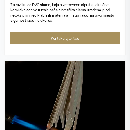
Za razliku od PVC slame, koja s vremenom otpušta toksične
kemijske aditive u zrak, naša sintetička slama izrađena je od
netoksičnih, reciklabilnih materijala – stavljajući na prvo mjesto
sigurnost i zaštitu okoliša.
Kontaktirajte Nas