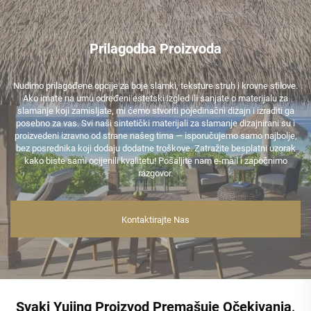
Prilagodba Proizvoda
Nudimo prilagođene opcije za boje slamki, teksture struh i krovne stilove.
Ako imate na umu određeni estetski izgled ili sanjate o materijalu za
slamanje koji zamisljate, mi ćemo stvoriti pojedinačni dizajn i izraditi ga
posebno za vas. Svi naši sintetički materijali za slamanje dizajnirani su i
proizvedeni izravno od strane našeg tima — isporučujemo samo najbolje,
bez posrednika koji dodaju dodatne troškove. Zatražite besplatni uzorak
kako biste sami ocijenili kvalitetu! Pošaljite nam e-mail i započnimo
razgovor.
Kontaktirajte Nas
Svaki Yujing Proizvod Premašuje Očekivanja,