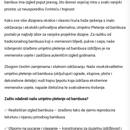
bambus ima izgled poput pravog, što donosi osjećaj mira u svaki vanjski
prostor, uz neusporedivu čvrstoću i trajnost.
Kako sve više dizajnera okolice i vlasnici kuća traže rješenja s malo
održavanja i ekološki prihvatljiva alternativa, Umjetno Pletenje od bambusa
postalo je najbolji izbor za vanjske projektne dizajne. Za razliku od
tradicionalnog bambusa koji s vremenom blijedi, pukne i cepa, naše
inženjerski izrađeno umjetno pletenje od bambusa izdržljivo je na
vremenske uvjete i zadržava autentični izgled godinama.
Zbogom čestim zamjenama i stalnom održavanju. Naše visokokvalitetno
umjetno pletenje od bambusa (uključujući ograde, stupove, ploče i
dekorativne detalje) nudi trajnu ljepotu koja izdržava ekstremne
vremenske uvjete, napade štetočina te svakodnevno trošenje.
Zašto odabrati naše umjetno pletenje od bambusa?
✅ Realističan izgled bambusa – izrađeno tako da vjerno reproducira
teksturu i nijansu prirodnog bambusa
✅ Otporno na pucanje i cijepanje – konstruirano za izuzetnu izdržljivost i