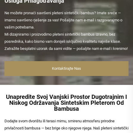
Usluga Prilagođavanja
Ne možete pronaći savršeni pleteni sintetički bambus? Imate sreće —
imamo savršeno rješenje za vas! Pošaljite nam e-mail i razgovarajmo o
vašim potrebama.
Mi dizajniramo i proizvodimo pleteni sintetički bambus izravno, bez
posrednika, kako bismo vam donijeli isključivo kvalitetu najviše klase.
Zatražite besplatni uzorak da sami vidite — pošaljite nam e-mail i krenimo!
Kontaktirajte Nas
Unapredite Svoj Vanjski Prostor Dugotrajnim I
Niskog Održavanja Sintetskim Pleterom Od
Bambusa
Dodajte svom dvorištu ili terasi mirnu, smirenu atmosferu prirodne
privlačnosti bambusa — bez brige oko njegove njega. Naš pleteni sintetički