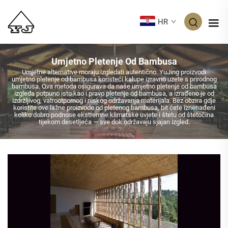
HR
Umjetno Pletenje Od Bambusa
Umjetne alternative moraju izgledati autentično. YuJing proizvodi
umjetno pletenje od bambusa koristeći kalupe izravno uzete s prirodnog
bambusa. Ova metoda osigurava da naše umjetno pletenje od bambusa
izgleda potpuno isto kao i pravo pletenje od bambusa, a izrađeno je od
izdržljivog, vatrootpornog i niskog održavanja materijala. Bez obzira gdje
koristite ove lažne proizvode od pletenog bambusa, bit ćete iznenađeni
koliko dobro podnose ekstremne klimatske uvjete i štetu od štetočina
tijekom desetljeća — sve dok održavaju sjajan izgled.