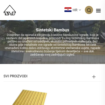
HR
Sintetski Bambus
Dizajniran da oponaša eleganciju klasične bambusove ograde, koja je
sastavni dio japanskih krajolika, proizvodi YuJing Sintetskog Bambusa
pažljivo su izrađeni od izdržljivih, ekološki prihvatljivih materijala. Bez
obzira gdje instalirate ove ograde od Sintetskog Bambusa, bit ćete
iznenađeni koliko dobro izdržavaju ekstremne vremenske uvjete, napade
štetočina i svakodnevno trošenje tijekom desetljeća — sve dok
zadržavaju svoj zadivljujući izgled.
SVI PROIZVODI