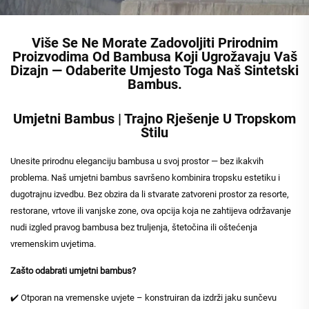
Više Se Ne Morate Zadovoljiti Prirodnim
Proizvodima Od Bambusa Koji Ugrožavaju Vaš
Dizajn — Odaberite Umjesto Toga Naš Sintetski
Bambus.
Umjetni Bambus | Trajno Rješenje U Tropskom
Stilu
Unesite prirodnu eleganciju bambusa u svoj prostor — bez ikakvih
problema. Naš umjetni bambus savršeno kombinira tropsku estetiku i
dugotrajnu izvedbu. Bez obzira da li stvarate zatvoreni prostor za resorte,
restorane, vrtove ili vanjske zone, ova opcija koja ne zahtijeva održavanje
nudi izgled pravog bambusa bez truljenja, štetočina ili oštećenja
vremenskim uvjetima.
Zašto odabrati umjetni bambus?
✔️ Otporan na vremenske uvjete – konstruiran da izdrži jaku sunčevu