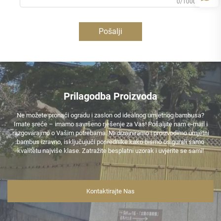
0/1000
Pošalji
Prilagodba Proizvoda
Ne možete pronaći ogradu i zaslon od idealnog umjetnog bambusa?
Imate sreće – imamo savršeno rješenje za Vas! Pošaljite nam e-mail i
razgovarajmo o Vašim potrebama. Mi dizajniramo i proizvodimo umjetni
bambus izravno, isključujući posrednike kako bismo osigurali samo
kvalitetu najviše klase. Zatražite besplatni uzorak i uvjerite se sami!
Kontaktirajte Nas