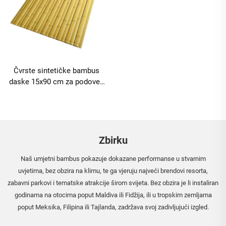
Čvrste sintetičke bambus
daske 15x90 cm za podove i
oblaganje
Zbirku
Naš umjetni bambus pokazuje dokazane performanse u stvarnim
uvjetima, bez obzira na klimu, te ga vjeruju najveći brendovi resorta,
zabavni parkovi i tematske atrakcije širom svijeta. Bez obzira je li instaliran
godinama na otocima poput Maldiva ili Fidžija, ili u tropskim zemljama
poput Meksika, Filipina ili Tajlanda, zadržava svoj zadivljujući izgled.