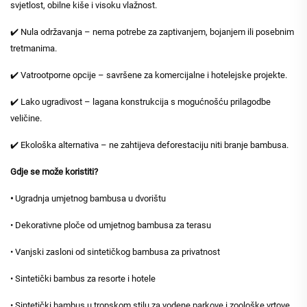
svjetlost, obilne kiše i visoku vlažnost.
✔️ Nula održavanja – nema potrebe za zaptivanjem, bojanjem ili posebnim
tretmanima.
✔️ Vatrootporne opcije – savršene za komercijalne i hotelejske projekte.
✔️ Lako ugradivost – lagana konstrukcija s mogućnošću prilagodbe
veličine.
✔️ Ekološka alternativa – ne zahtijeva deforestaciju niti branje bambusa.
Gdje se može koristiti?
•
Ugradnja umjetnog bambusa u dvorištu
• Dekorativne ploče od umjetnog bambusa za terasu
• Vanjski zasloni od sintetičkog bambusa za privatnost
• Sintetički bambus za resorte i hotele
• Sintetički bambus u tropskom stilu za vodene parkove i zoološke vrtove