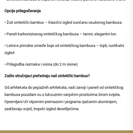
Opcije prilagođavanja
• Žuti sintetički bambus – klasični izgled sunčano osušenog bambusa
• Paneli karboniziranog sintetičkog bambusa – tamni, elegantni ton
• Letvice prirodne smeđe boje od sintetičkog bambusa – topli, rustikalni
izgled
• Prilagodba razmaka i visina (do 2 m visine)
Zašto stručnjaci preferiraju naš sintetički bambus?
Od arhitekata do pejzažnih arhitekata, naši zavoji i paneli od sintetičkog
bambusa pouzdani su u luksuznim vanjskim prostorima širom svijeta.
Opremljeni UV otpornim premazom i jezgrama ojačanim aluminijem,
zadržavaju svjež, tropski izgled desetljećima.