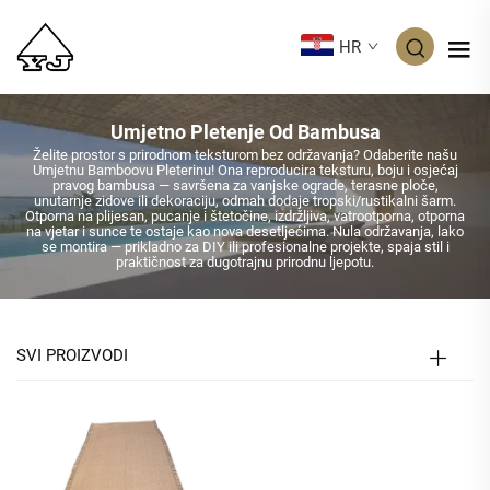
HR
Umjetno Pletenje Od Bambusa
Želite prostor s prirodnom teksturom bez održavanja? Odaberite našu
Umjetnu Bamboovu Pleterinu! Ona reproducira teksturu, boju i osjećaj
pravog bambusa — savršena za vanjske ograde, terasne ploče,
unutarnje zidove ili dekoraciju, odmah dodaje tropski/rustikalni šarm.
Otporna na plijesan, pucanje i štetočine, izdržljiva, vatrootporna, otporna
na vjetar i sunce te ostaje kao nova desetljećima. Nula održavanja, lako
se montira — prikladno za DIY ili profesionalne projekte, spaja stil i
praktičnost za dugotrajnu prirodnu ljepotu.
SVI PROIZVODI