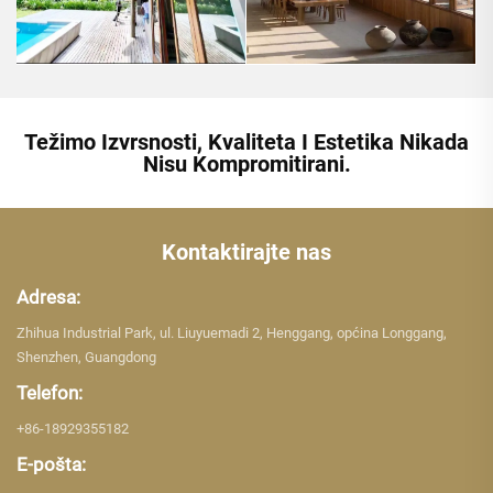
Težimo Izvrsnosti, Kvaliteta I Estetika Nikada
Nisu Kompromitirani.
Kontaktirajte nas
Adresa:
Zhihua Industrial Park, ul. Liuyuemadi 2, Henggang, općina Longgang,
Shenzhen, Guangdong
Telefon:
+86-18929355182
E-pošta: