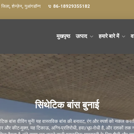
ग जिला, शेन्ज़ेन, गुआंगडॉन्ग
86-18929355182
मुखपृष्ठ
उत्पाद
हमारे बारे में
व
सिंथेटिक बांस बुनाई
थेटिक बांस वीविंग चुनें! यह वास्तविक बांस की बनावट, रंग और स्पर्श को नकल करत
 दरार और कीट-मुक्त, यह टिकाऊ, अग्नि-प्रतिरोधी, हवा/धूप-रोधी है, और दशकों त