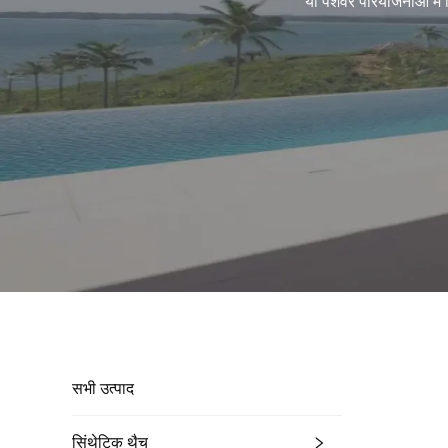
या पेशेवर परियोजनाओं मे
सभी उत्पाद
सिंथेटिक थैच