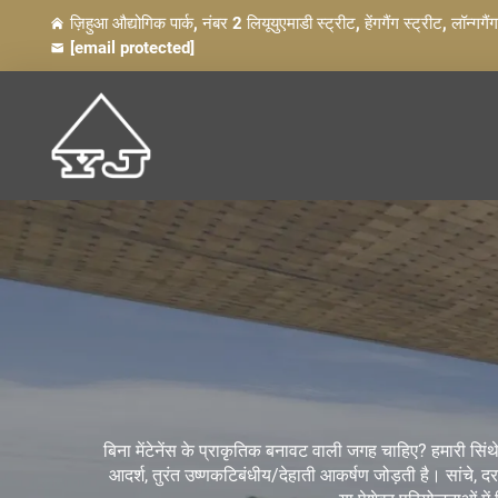
ज़िहुआ औद्योगिक पार्क, नंबर 2 लियूयुएमाडी स्ट्रीट, हेंगगैंग स्ट्रीट, लॉन्गगैं
[email protected]
बिना मेंटेनेंस के प्राकृतिक बनावट वाली जगह चाहिए? हमारी सिं
आदर्श, तुरंत उष्णकटिबंधीय/देहाती आकर्षण जोड़ती है। सांचे,