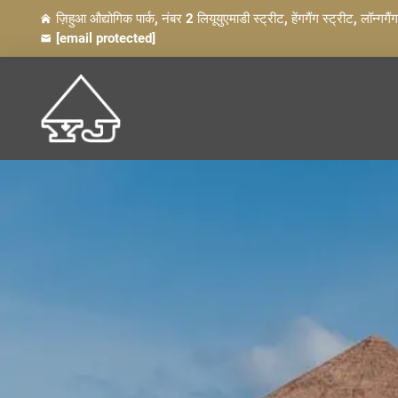
ज़िहुआ औद्योगिक पार्क, नंबर 2 लियूयुएमाडी स्ट्रीट, हेंगगैंग स्ट्रीट, लॉन्गगैं
[email protected]