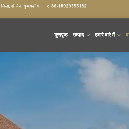
ग जिला, शेन्ज़ेन, गुआंगडॉन्ग
86-18929355182
मुखपृष्ठ
उत्पाद
हमारे बारे में
व