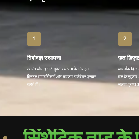
विशेषज्ञ स्थापना
छत डिज़ाइ
त्वरित और त्रुटि-मुक्त स्थापना के लिए हम
आकर्षक दिखावट
विस्तृत मार्गदर्शिकाएँ और कस्टम हार्डवेयर प्रदान
छत के झुकाव 
करते हैं।
सलाह प्राप्त क
थेटिक ताड़ के पत्ते