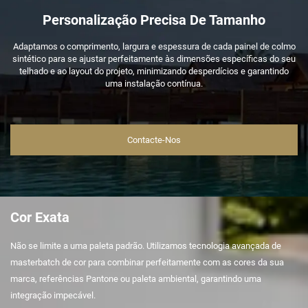
Personalização Precisa De Tamanho
Adaptamos o comprimento, largura e espessura de cada painel de colmo
sintético para se ajustar perfeitamente às dimensões específicas do seu
telhado e ao layout do projeto, minimizando desperdícios e garantindo
uma instalação contínua.
Contacte-Nos
Cor Exata
Não se limite a uma paleta padrão. Utilizamos tecnologia avançada de
masterbatch de cor para combinar perfeitamente com as cores da sua
marca, referências Pantone ou paleta ambiental, garantindo uma
integração impecável.