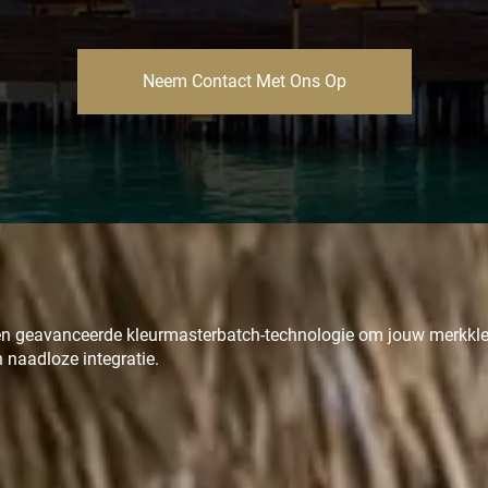
Neem Contact Met Ons Op
iken geavanceerde kleurmasterbatch-technologie om jouw merkkle
 naadloze integratie.