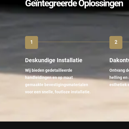
Geïntegreerde Oplossingen
Deskundige Installatie
Dakont
Wij bieden gedetailleerde
Ontvang de
handleidingen en op maat
helling en
gemaakte bevestigingsmaterialen
esthetiek e
voor een snelle, foutloze installatie.