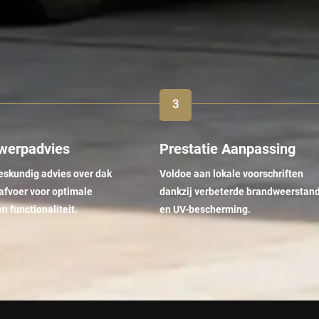
werpadvies
Prestatie Aanpassing
skundig advies over dak
Voldoe aan lokale voorschriften
 afvoer voor optimale
dankzij verbeterde brandweerstan
n functionaliteit.
en UV-bescherming.