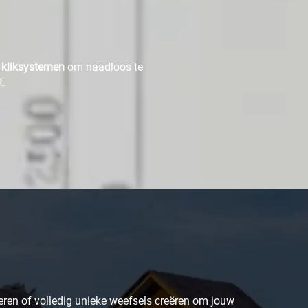
 kliksystemen
om naadloos te
t.
eren of volledig unieke weefsels creëren om jouw