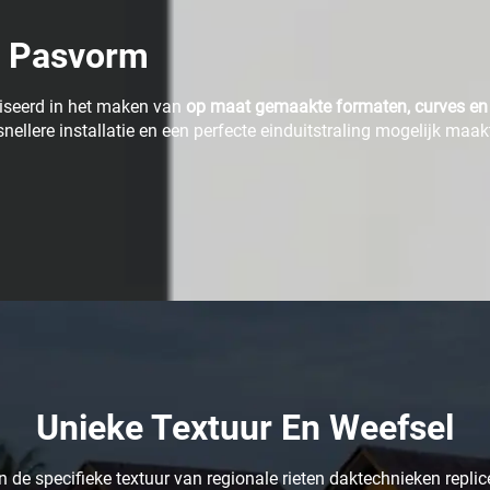
n Pasvorm
liseerd in het maken van
op maat gemaakte formaten, curves en
ellere installatie en een perfecte einduitstraling mogelijk maak
Unieke Textuur En Weefsel
de specifieke textuur van regionale rieten daktechnieken replic