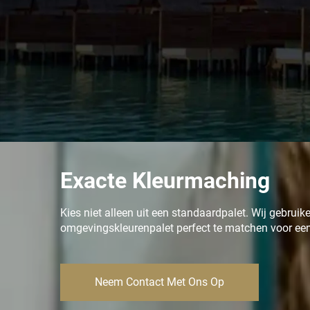
Exacte Kleurmaching
Kies niet alleen uit een standaardpalet. Wij gebru
omgevingskleurenpalet perfect te matchen voor een
Neem Contact Met Ons Op