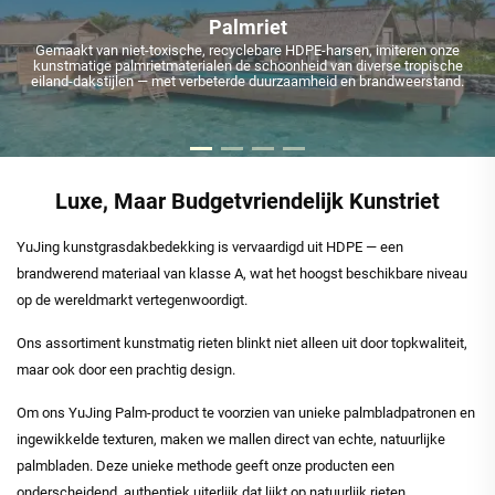
Palmriet
Gemaakt van niet-toxische, recyclebare HDPE-harsen, imiteren onze
kunstmatige palmrietmaterialen de schoonheid van diverse tropische
eiland-dakstijlen — met verbeterde duurzaamheid en brandweerstand.
Luxe, Maar Budgetvriendelijk Kunstriet
YuJing kunstgrasdakbedekking is vervaardigd uit HDPE — een
brandwerend materiaal van klasse A, wat het hoogst beschikbare niveau
op de wereldmarkt vertegenwoordigt.
Ons assortiment kunstmatig rieten blinkt niet alleen uit door topkwaliteit,
maar ook door een prachtig design.
Om ons YuJing Palm-product te voorzien van unieke palmbladpatronen en
ingewikkelde texturen, maken we mallen direct van echte, natuurlijke
palmbladen. Deze unieke methode geeft onze producten een
onderscheidend, authentiek uiterlijk dat lijkt op natuurlijk rieten