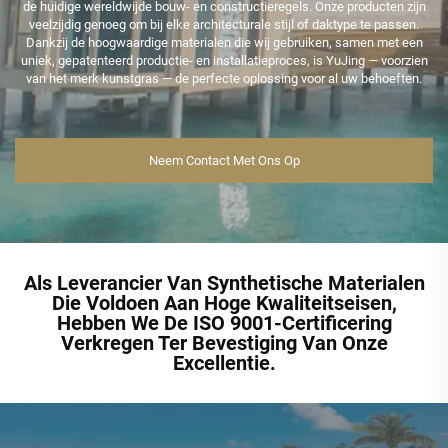
de huidige wereldwijde bouw- en constructieregels. Onze producten zijn
veelzijdig genoeg om bij elke architecturale stijl of daktype te passen.
Dankzij de hoogwaardige materialen die wij gebruiken, samen met een
uniek, gepatenteerd productie- en installatieproces, is YuJing — voorzien
van het merk kunstgras — de perfecte oplossing voor al uw behoeften.
Neem Contact Met Ons Op
Als Leverancier Van Synthetische Materialen
Die Voldoen Aan Hoge Kwaliteitseisen,
Hebben We De ISO 9001-Certificering
Verkregen Ter Bevestiging Van Onze
Excellentie.