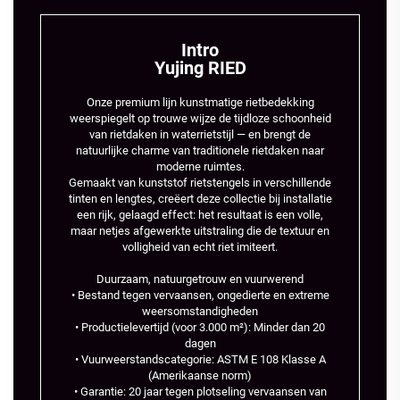
Intro
Yujing RIED
Onze premium lijn kunstmatige rietbedekking
weerspiegelt op trouwe wijze de tijdloze schoonheid
van rietdaken in waterrietstijl — en brengt de
natuurlijke charme van traditionele rietdaken naar
moderne ruimtes.
Gemaakt van kunststof rietstengels in verschillende
tinten en lengtes, creëert deze collectie bij installatie
een rijk, gelaagd effect: het resultaat is een volle,
maar netjes afgewerkte uitstraling die de textuur en
volligheid van echt riet imiteert.
Duurzaam, natuurgetrouw en vuurwerend
• Bestand tegen vervaansen, ongedierte en extreme
weersomstandigheden
• Productielevertijd (voor 3.000 m²): Minder dan 20
dagen
• Vuurweerstandscategorie: ASTM E 108 Klasse A
(Amerikaanse norm)
• Garantie: 20 jaar tegen plotseling vervaansen van