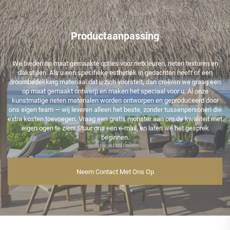
Productaanpassing
We bieden op maat gemaakte opties voor rietkleuren, rieten texturen en
dakstijlen. Als u een specifieke esthetiek in gedachten heeft of een
droombedekking materiaal dat u zich voorstelt, dan creëren we graag een
op maat gemaakt ontwerp en maken het speciaal voor u. Al onze
kunstmatige rieten materialen worden ontworpen en geproduceerd door
ons eigen team — wij leveren alleen het beste, zonder tussenpersonen die
extra kosten toevoegen. Vraag een gratis monster aan om de kwaliteit met
eigen ogen te zien! Stuur ons een e-mail, en laten we het gesprek
beginnen.
Neem Contact Met Ons Op