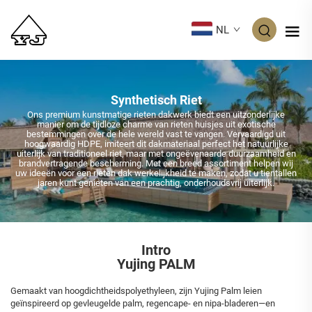
NL
Synthetisch Riet
Ons premium kunstmatige rieten dakwerk biedt een uitzonderlijke
manier om de tijdloze charme van rieten huisjes uit exotische
bestemmingen over de hele wereld vast te vangen. Vervaardigd uit
hoogwaardig HDPE, imiteert dit dakmateriaal perfect het natuurlijke
uiterlijk van traditioneel riet, maar met ongeëvenaarde duurzaamheid en
brandvertragende bescherming. Met een breed assortiment helpen wij
uw ideeën voor een rieten dak werkelijkheid te maken, zodat u tientallen
jaren kunt genieten van een prachtig, onderhoudsvrij uiterlijk.
Intro
Yujing PALM
Gemaakt van hoogdichtheidspolyethyleen, zijn Yujing Palm leien
geïnspireerd op gevleugelde palm, regencape- en nipa-bladeren—en