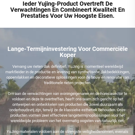
Ieder Yujing-Product Overtreft De
Verwachtingen En Combineert Kwaliteit En
Prestaties Voor Uw Hoogste Eisen.
Lange-Termijninvestering Voor Commerciële
Koper
Vervang uw rieten dak definitief. YuJing is momenteel wereldwijd
marktleider in de productie en levering van synthetische dakbedekkingen,
oppervlakken en decoratieve oplossingen voor de bouw en renovatie van
traditionele rieten projecten.
Om aan de verwachtingen van woningeigenaren en de horecasector te
voldoen en deze te overtreffen, heeft ons team zich gericht op het
ontwerpen en ontwikkelen van producten die zowel duurzaam als
onderhoudsvrij zijn, terwijl ze de klassieke esthetiek behouden. Onze
producten vormen zeer effectieve langetermijnoplossingen voor het
wereldwijde probleem van het overmatig oogsten van natuurlijk riet.
YuJing-materialen voldoen aan de strengste veiligheidsnormen, evenals