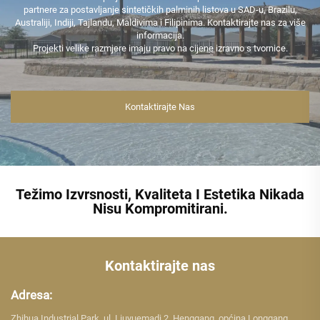
partnere za postavljanje sintetičkih palminih listova u SAD-u, Brazilu,
Australiji, Indiji, Tajlandu, Maldivima i Filipinima. Kontaktirajte nas za više
informacija.
Projekti velike razmjere imaju pravo na cijene izravno s tvornice.
Kontaktirajte Nas
Težimo Izvrsnosti, Kvaliteta I Estetika Nikada
Nisu Kompromitirani.
Kontaktirajte nas
Adresa:
Zhihua Industrial Park, ul. Liuyuemadi 2, Henggang, općina Longgang,