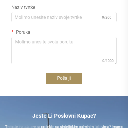
Naziv tvrtke
0/200
Poruka
0/1000
Pošalji
Jeste Li Poslovni Kupac?
Trebate instalatere za projekte sa sintetičkim palminim listovima? Imamo