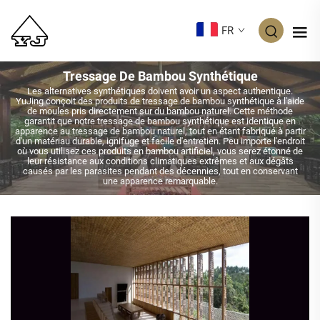
FR
Tressage De Bambou Synthétique
Les alternatives synthétiques doivent avoir un aspect authentique.
YuJing conçoit des produits de tressage de bambou synthétique à l'aide
de moules pris directement sur du bambou naturel. Cette méthode
garantit que notre tressage de bambou synthétique est identique en
apparence au tressage de bambou naturel, tout en étant fabriqué à partir
d'un matériau durable, ignifuge et facile d'entretien. Peu importe l'endroit
où vous utilisez ces produits en bambou artificiel, vous serez étonné de
leur résistance aux conditions climatiques extrêmes et aux dégâts
causés par les parasites pendant des décennies, tout en conservant
une apparence remarquable.