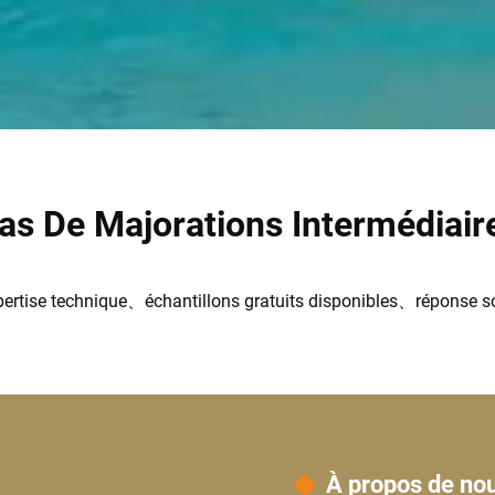
as De Majorations Intermédiair
pertise technique、échantillons gratuits disponibles、réponse s
À propos de no