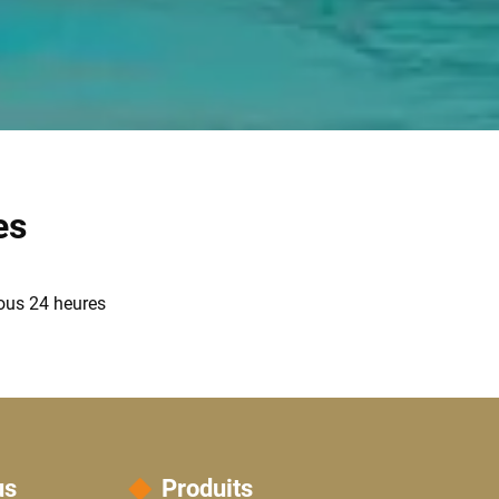
es
ous 24 heures
us
Produits