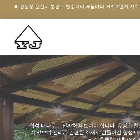
광둥성 선전시 룽강구 헝강거리 류월마디 거리 2번지 지화
합성 대나무는 진짜처럼 보여야 합니다. 유징은 천
이 있으며 관리가 간편한 소재로 만들어진 합성 대
년간 혹독한 기후 조건