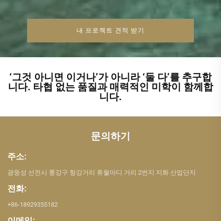
내 프로젝트 견적 받기
‘그것 아니면 이거나’가 아니라 ‘둘 다’를 추구합
니다. 타협 없는 품질과 매력적인 미학이 함께합
니다.
문의하기
주소:
광둥성 선전시 룽강구 헝강거리 류월마디 거리 2번지 지화 산업단지
전화:
+86-18929355182
이메일: