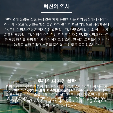
혁신의 역사
2008년에 설립된 선전 유징 건축 자재 유한회사는 지역 공장에서 시작하
여 세계적으로 인정받는 합성 조경 자재 분야의 혁신 기업으로 성장했습니
다. 우리 여정의 핵심은 획기적인 발명입니다:
카펫 스타일 논초
이는 세계
최초의 제품입니다. 이러한 혁신 정신은 인공 야자수 잎, 갈대, 직조 대나무
등 제품 라인을 확장하며 계속 이어지고 있으며, 전 세계 고객들이 지속 가
능하고 놀라운 열대 낙원을 조성할 수 있도록 돕고 있습니다.
우리의 디자인 철학
진정한 아름다움은 영원히 지속되어야 한다고 믿습니다. 우리의 핵심 가
치는
"진정한 아름다움, 오래 지속되도록 설계됨."
자연이 지닌 거친 매력
을 포착하고 첨단 기술을 통해 다듬어, 실제와 구분되지 않으면서도 내구
성, 안전성, 설치 용이성 면에서 더 뛰어난 합성 소재를 제공합니다. 우리
는 고객의 혁신적인 디자인과 실용적이며 오래 지속되는 현실 사이의 간
격을 좁히기 위해 존재합니다.