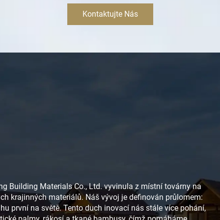
Kontaktujte Nás
 Building Materials Co., Ltd. vyvinula z místní továrny na
ých krajinných materiálů. Náš vývoj je definován průlomem:
uhu první na světě. Tento duch inovací nás stále více pohání,
etické palmy, rákosí a tkané bambusy, čímž pomáháme