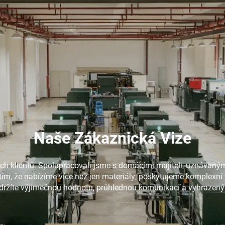
Naše Zákaznická Vize
šich klientů. Spolupracovali jsme s domácími majiteli, uznávan
tím, že nabízíme více než jen materiály; poskytujeme komplexn
obdržíte výjimečnou hodnotu, průhlednou komunikaci a vyhrazený