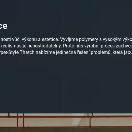
ce
anosti vůči výkonu a estetice. Vyvíjíme polymery s vysokým výk
 realismus je nepostradatelný. Proto náš výrobní proces zachycu
arpet-Style Thatch nabízíme jedinečná řešení problémů, která j