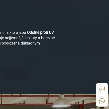
onem, které jsou
Odolné proti UV
je nejjemnější textury a barevné
sou podložena důkladným