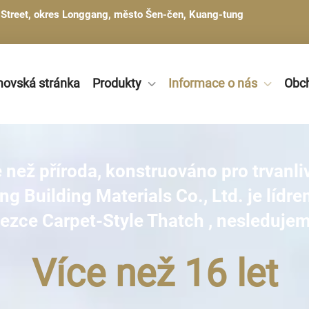
g Street, okres Longgang, město Šen-čen, Kuang-tung
ovská stránka
Produkty
Informace o nás
Obc
 než příroda, konstruováno pro trvanli
 Building Materials Co., Ltd. je lídr
ezce Carpet-Style Thatch
, nesledujem
Více než 16 let