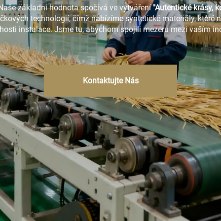
 Naše základní hodnota spočívá ve vytváření
"Autentické krásy, k
ových technologií, čímž nabízíme syntetické materiály, které ne
hosti instalace. Jsme tu, abychom spojili mezeru mezi vaším ino
Kontaktujte Nás