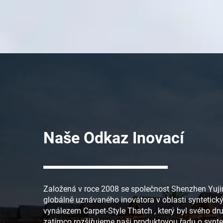
Naše Odkaz Inovací
Založená v roce 2008 se společnost Shenzhen Yujing
globálně uznávaného inovátora v oblasti syntetick
vynálezem
Carpet-Style Thatch
, který byl svého dr
zatímco rozšiřujeme naši produktovou řadu o synt