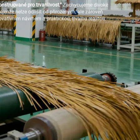
onstruované pro trvanlivost."
Zachycujeme divoké
jenže nelze odlišit od přirozených, ale zároveň
vativním návrhem a praktickou, trvalou realitou.