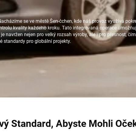
 Nacházíme se ve městě Šen-čchen, kde náš provoz využívá pokro
ntrolu kvality každého kroku. Tato integrovaná operace umožňu
 navržen nejen pro velký rozsah výroby, ale i pro přesnost, čím
 standardy pro globální projekty.
ý Standard, Abyste Mohli Očeká