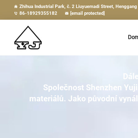
Zhihua Industrial Park, č. 2 Liuyuemadi Street, Henggan
86-18929355182
[email protected]
Dom
Dále
Společnost Shenzhen Yujing
materiálů. Jako
původní vynál