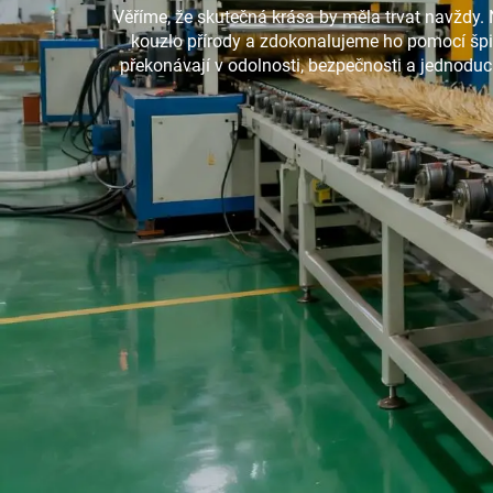
Věříme, že skutečná krása by měla trvat navždy.
kouzlo přírody a zdokonalujeme ho pomocí špičk
překonávají v odolnosti, bezpečnosti a jednoduc