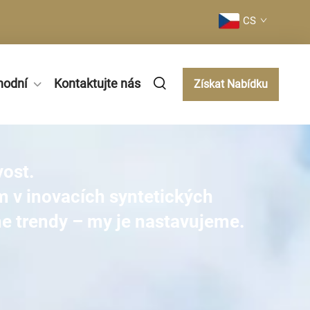
CS
hodní
Kontaktujte nás
Získat Nabídku
vost.
em v inovacích syntetických
e trendy – my je nastavujeme.