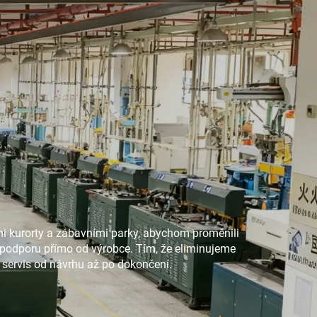
ými kurorty a zábavními parky, abychom proměnili
í podporu přímo od výrobce. Tím, že eliminujeme
 servis od návrhu až po dokončení.