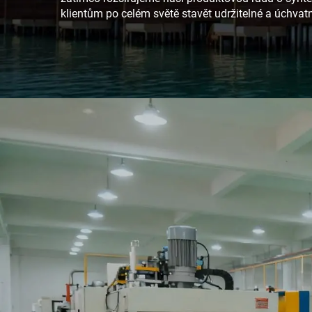
klientům po celém světě stavět udržitelné a úchvatn