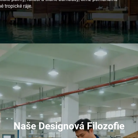
é tropické ráje.
Naše Designová Filozofie