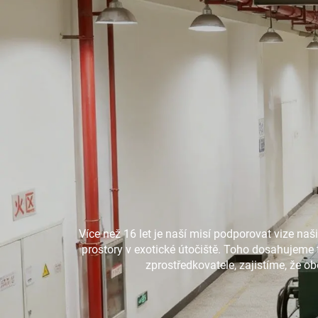
Více než 16 let je naší misí podporovat vize na
prostory v exotické útočiště. Toho dosahujeme 
zprostředkovatele, zajistíme, že 