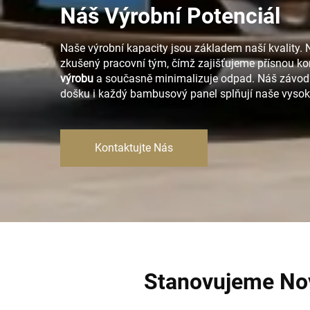
Náš Výrobní Potenciál
Naše výrobní kapacity jsou základem naší kvality.
zkušený pracovní tým, čímž zajišťujeme přísnou ko
výrobu
a současně minimalizuje odpad. Náš závod je
došku i každý bambusový panel splňují naše vysoké
Kontaktujte Nás
Stanovujeme Nov