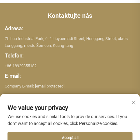
Kontaktujte nás
Adresa:
Zhihua Industrial Park, č. 2 Liuyuemadi Street, Henggang Street, okres
Longgang, město Šen-čen, Kuang-tung
Telefon:
+86-18929355182
E-mail:
Company E-mail:
[email protected]
We value your privacy
We use cookies and similar tools to provide our services. If you
don't want to accept all cookies, click Personalize cookies.
Copyright © 2026 Shenzhen Yujing Building Material Co. LTD. Všechna
práva vyhrazena. -
Zásady ochrany osobních údajů
Accept all