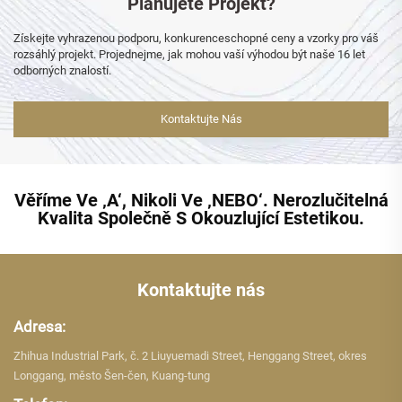
Plánujete Projekt?
Získejte vyhrazenou podporu, konkurenceschopné ceny a vzorky pro váš
rozsáhlý projekt. Projednejme, jak mohou vaší výhodou být naše 16 let
odborných znalostí.
Kontaktujte Nás
Věříme Ve ‚A‘, Nikoli Ve ‚NEBO‘. Nerozlučitelná
Kvalita Společně S Okouzlující Estetikou.
Kontaktujte nás
Adresa:
Zhihua Industrial Park, č. 2 Liuyuemadi Street, Henggang Street, okres
Longgang, město Šen-čen, Kuang-tung