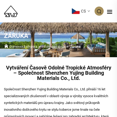
CS
ZÁRUKA
Domovská stránka
>
Informace o nás
>
Záruka
Vytváření Časově Odolné Tropické Atmosféry
– Společnost Shenzhen Yujing Building
Materials Co., Ltd.
Společnost Shenzhen Yujing Building Materials Co., Ltd. přináší 16 let
specializovaných zkušeností v oblasti vývoje a výroby vysoce kvalitních
syntetických materiálů pro úpravu krajiny. Jako světový průkopník
inovativního doškového krytu ve stylu koberce jsme trvale na čele
průmyslových inovací a nabízíme řešení pro zahradní architekturu, která