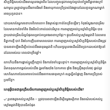
សិប្បនិម្មិតរបស់យើងមានរូបរាងដូចពិត ដែលបញ្ចូលនូវភាពស្ងប់ស្ងាត់ទៅក្នុងទីធ្លាខាងក្រៅ
ណាមួយ រួមគ្នាជាមួយនឹងភាពរឹងមាំ និងអាយុកាលប្រើប្រាស់វែងឆ្ងាយដែលគ្មានអ្នកណាម្នាក់
អាចប្រកួតបាន។
ដោយសារតែអ្នករចនាបទពិភពលោក និងម្ចាស់ផ្ទះកាន់តែច្រើនឡើងៗ កំពុងស្វែងរកជម្រើស
ដែលមានការថែទាំតិច និងមិនប៉ះពាល់ដល់បរិស្ថាន ការតម្បាញគល់ឬស្មៅសិប្បនិម្មិត បាន
ក្លាយជាជម្រើសដ៏ល្អបំផុតសម្រាប់គម្រោងរចនាក្រៅផ្ទះ។ ផ្ទុយពីគល់ឬស្មៅធម្មជាតិ ដែលមាន
និន្នាការខ្ចី បាក់ និងបែកញើយតាមពេលវេលា ការតម្បាញគល់ឬស្មៅសិប្បនិម្មិតរបស់យើងត្រូវ
បានរចនាឡើងដើម្បីទប់ទល់នឹងធាតុធម្មជាតិ ហើយរក្សារូបរាងដើមដ៏ពិតប្រាកដរបស់វាឱ្យនៅ
ដដែលអស់រយៈពេលជាច្រើនឆ្នាំ។
លាហើយនឹងការផ្លាស់ប្ដូរញឹកញាប់ និងការថែទាំបន្តបន្ទាប់។ ការតម្បាញគល់ឬស្មៅសិប្បនិម្មិត
ដ៏មានគុណភាពខ្ពស់របស់យើង (រួមទាំងរបាំង ដែកគោល ផ្ទាំង និងគ្រឿងតុបតែង) ផ្តល់នូវ
សោភ័ណភាពដែលអាចទប់ទល់នឹងអាកាសធាតុអាក្រក់ សត្វល្អិតបំផ្លាញ និងការប្រើប្រាស់
ប្រចាំថ្ងៃ។
ហេតុអ្វីបានជាគួរជ្រើសរើសការតម្បាញគល់ឬស្មៅសិប្បនិម្មិតរបស់យើង?
✅ រូបរាងដូចគល់ឬស្មៅពិត – ត្រូវបានរចនាឡើងដើម្បីចម្លងអត្ថិភាព និងពណ៌របស់គល់ឬ
ស្មៅធម្មជាតិឱ្យបានជិតបំផុត