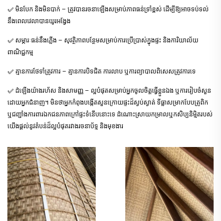
✅ មិនបែក និងមិនបាក់ – ត្រូវបានរចនាឡើងសម្រាប់ភាពធន់ទ្រាំខ្ពស់ ដើម្បីឱ្យអាចទប់ទល់
នឹងពេលវេលាបានយូរអង្វែង
✅ សម្ភារៈធន់នឹងភ្លើង – សុវត្ថិភាពបន្ថែមសម្រាប់ការប្រើប្រាស់ក្នុងផ្ទះ និងការិយាល័យ
ពាណិជ្ជកម្ម
✅ គ្មាន​ការ​ថែទាំ​ត្រូវការ – គ្មាន​ការ​បិទ​ជិត ការ​លាប ឬ​ការ​ព្យាបាល​ពិសេស​ត្រូវការ​ទេ
✅ ដំឡើង​យ៉ាង​រហ័ស និង​សាមញ្ញ – ល្អ​បំផុត​សម្រាប់​អ្នក​ចូល​ចិត្ត​ធ្វើ​ខ្លួន​ឯង ឬ​ការ​រៀប​ចំ​សួន​
ដោយ​អ្នក​ជំនាញ។ មិន​ថា​អ្នក​កំពុង​បង្កើត​សួន​ក្រោយ​ផ្ទះ​ដ៏​ស្ងប់ស្ងាត់ ទីធ្លា​សម្រាក​បែប​ត្រូពិក
ឬ​ជញ្ជាំង​ការពារ​ឯកជនភាព​ក្រៅ​ផ្ទះ​ទំនើប​នោះ​ទេ ដំណោះ​ស្រាយ​កម្រាល​ឬក​សិប្បនិម្មិត​របស់​
យើង​ផ្តល់​នូវ​តំបន់​ដ៏​ល្អ​បំផុត​រវាង​រចនាប័ទ្ម និង​មុខងារ