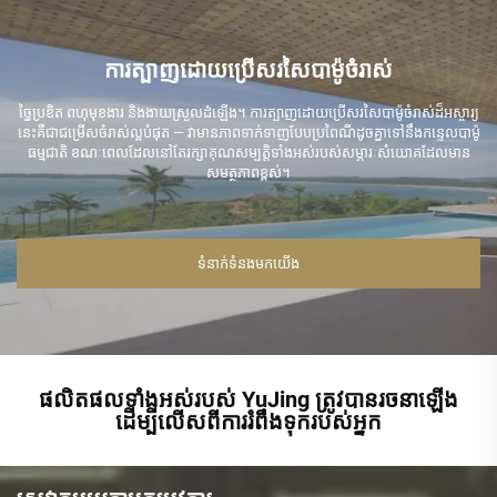
ការត្បាញដោយប្រើសរសៃបាម៉ូចំរាស់
ច្នៃប្រឌិត ពហុមុខងារ និងងាយស្រួលដំឡើង។ ការត្បាញដោយប្រើសរសៃបាម៉ូចំរាស់ដ៏អស្ចារ្យ
នេះគឺជាជម្រើសចំរាស់ល្អបំផុត — វាមានភាពទាក់ទាញបែបប្រពៃណីដូចគ្នាទៅនឹងកន្ទេលបាម៉ូ
ធម្មជាតិ ខណៈពេលដែលនៅតែរក្សាគុណសម្បត្តិទាំងអស់របស់សម្ភារៈសំយោគដែលមាន
សមត្ថភាពខ្ពស់។
ទំនាក់ទំនងមកយើង
ផលិតផលទាំងអស់របស់ YuJing ត្រូវបានរចនាឡើង
ដើម្បីលើសពីការរំពឹងទុករបស់អ្នក