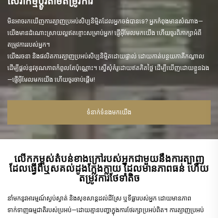
សេវាកម្មប្តូរតាមតម្រូវការ
មិនអាចរកឃើញការត្បាញប្រអប់សិប្បនិម្មិតដែលអ្នកចង់បានទេ? អ្នកកំពុងមានសំណាង—
យើងមានដំណោះស្រាយល្អឥតខ្ចោះសម្រាប់អ្នក! ផ្ញើអ៊ីមែលមកយើង ហើយចូរពិភាក្សាអំពី
តម្រូវការរបស់អ្នក។
យើងរចនា និងផលិតការត្បាញប្រអប់សិប្បនិម្មិតដោយផ្ទាល់ ដោយកាត់បន្ថយភាគីកណ្ដាល
ដើម្បីផ្តល់នូវគុណភាពកំពូលតែប៉ុណ្ណោះ។ ស្នើសុំគំរូដោយឥតគិតថ្លៃ ដើម្បីឃើញដោយខ្លួនឯង
—ផ្ញើអ៊ីមែលមកយើង ហើយចូរចាប់ផ្តើម!
ទំនាក់ទំនងមកយើង
លើកកម្ពស់តំបន់ខាងក្រៅរបស់អ្នកជាមួយនឹងការត្បាញ
ដែលធ្វើពីឬសគល់ដូងក្លែងក្លាយ ដែលមានភាពធន់ ហើយ
តម្រូវការថែទាំតិច
នាំមកនូវអារម្មណ៍ស្ងប់ស្ងាត់ និងសុខសាន្តដល់ដីស្រែ ឬទីធ្លារបស់អ្នក ដោយមានភាព
ទាក់ទាញធម្មជាតិរបស់ប្រអប់—ដោយគ្មានបញ្ហាក្នុងការថែរក្សាប្រអប់ពិត។ ការត្បាញប្រអប់