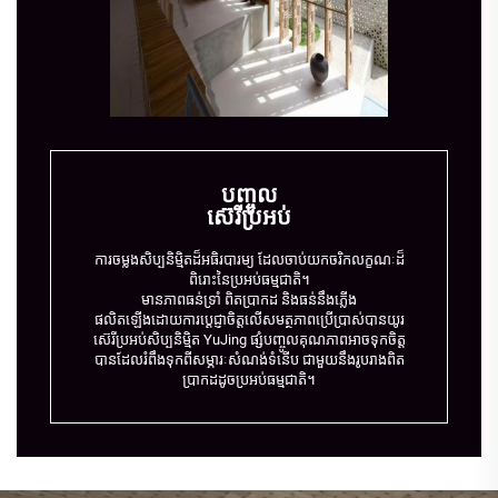
បញ្ចូល
ស៊េរីប្រអប់
ការចម្លងសិប្បនិម្មិតដ៏អធិរបារម្យ ដែលចាប់យកចរិកលក្ខណៈដ៏
ពិរោះនៃប្រអប់ធម្មជាតិ។
មានភាពធន់ទ្រាំ ពិតប្រាកដ និងធន់នឹងភ្លើង
ផលិតឡើងដោយការប្តេជ្ញាចិត្តលើសមត្ថភាពប្រើប្រាស់បានយូរ
ស៊េរីប្រអប់សិប្បនិម្មិត YuJing ផ្សំបញ្ចូលគុណភាពអាចទុកចិត្ត
បានដែលរំពឹងទុកពីសម្ភារៈសំណង់ទំនើប ជាមួយនឹងរូបរាងពិត
ប្រាកដដូចប្រអប់ធម្មជាតិ។