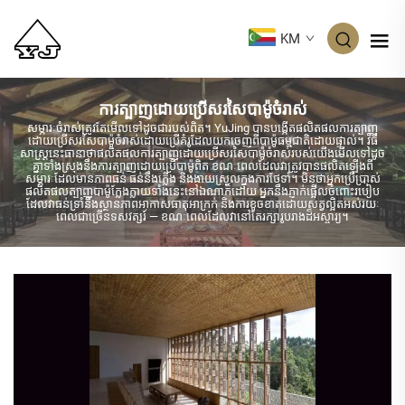
KM
ការត្បាញដោយប្រើសរសៃបាម៉ូចំរាស់
សម្ភារៈចំរាស់ត្រូវតែមើលទៅដូចជារបស់ពិត។ YuJing បានបង្កើតផលិតផលការត្បាញ
ដោយប្រើសរសៃបាម៉ូចំរាស់ដោយប្រើគំរូដែលយកចេញពីបាម៉ូធម្មជាតិដោយផ្ទាល់។ វិធី
សាស្រ្តនេះធានាថាផលិតផលការត្បាញដោយប្រើសរសៃបាម៉ូចំរាស់របស់យើងមើលទៅដូច
គ្នាទាំងស្រុងនឹងការត្បាញដោយប្រើបាម៉ូពិត ខណៈពេលដែលវាត្រូវបានផលិតឡើងពី
សម្ភារៈដែលមានភាពធន់ ធន់នឹងភ្លើង និងងាយស្រួលក្នុងការថែទាំ។ មិនថាអ្នកប្រើប្រាស់
ផលិតផលត្បាញបាម៉ូក្លែងក្លាយទាំងនេះនៅឯណាក៏ដោយ អ្នកនឹងភ្ញាក់ផ្អើលចំពោះរបៀប
ដែលវាធន់ទ្រាំនឹងស្ថានភាពអាកាសធាតុអាក្រក់ និងការខូចខាតដោយសត្វល្អិតអស់រយៈ
ពេលជាច្រើនទសវត្សរ៍ — ខណៈពេលដែលវានៅតែរក្សារូបរាងដ៏អស្ចារ្យ។