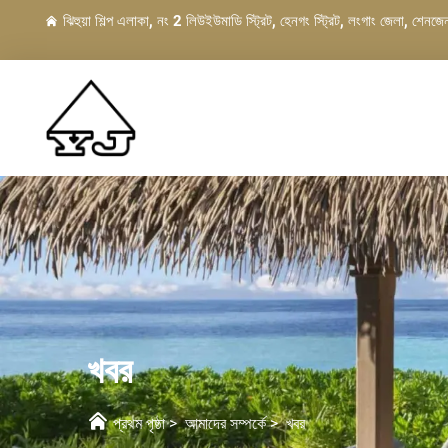
ঝিহুয়া শিল্প এলাকা, নং 2 লিউইউমাডি স্ট্রিট, হেনগং স্ট্রিট, লংগাং জেলা, শেনজেন
খবর
প্রথম পৃষ্ঠা
>
আমাদের সম্পর্কে
>
খবর