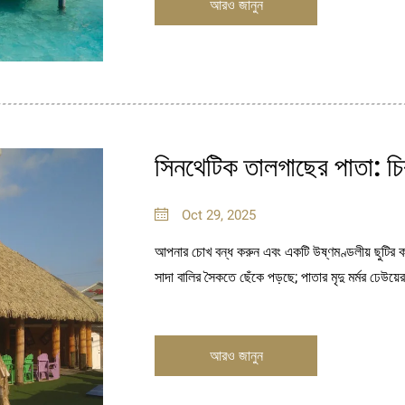
আরও জানুন
সিনথেটিক তালগাছের পাতা: চির
Oct 29, 2025
আপনার চোখ বন্ধ করুন এবং একটি উষ্ণমণ্ডলীয় ছুটির ক
সাদা বালির সৈকতে ছেঁকে পড়ছে; পাতার মৃদু মর্মর ঢেউয়
আরও জানুন