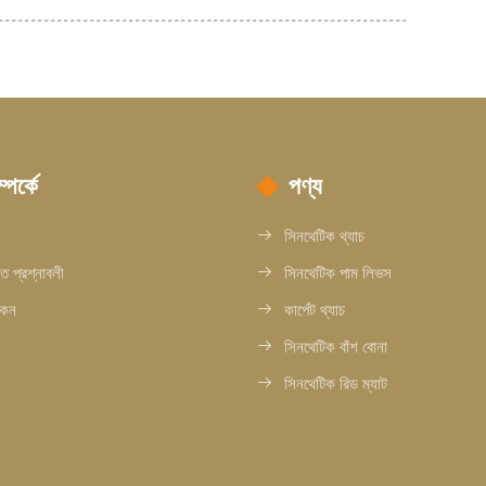
পর্কে
পণ্য
সিনথেটিক থ্যাচ
িত প্রশ্নাবলী
সিনথেটিক পাম লিভস
কেন
কার্পেট থ্যাচ
সিনথেটিক বাঁশ বোনা
সিনথেটিক রিড ম্যাট