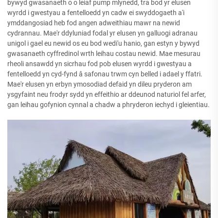
bywyd gwasanaeth o o leiaf pump mlynedd, tra bod yr elusen
wyrdd i gwestyau a fentelloedd yn cadw ei swyddogaeth a'i
ymddangosiad heb fod angen adweithiau mawr na newid
cydrannau. Mae'r ddyluniad fodal yr elusen yn galluogi adranau
unigol i gael eu newid os eu bod wedi'u hanio, gan estyn y bywyd
gwasanaeth cyffredinol wrth leihau costau newid. Mae mesurau
rheoli ansawdd yn sicrhau fod pob elusen wyrdd i gwestyau a
fentelloedd yn cyd-fynd â safonau trwm cyn belled i adael y ffatri.
Mae'r elusen yn erbyn ymosodiad defaid yn dileu pryderon am
ysgyfaint neu frodyr sydd yn effeithio ar ddeunod naturiol fel arfer,
gan leihau gofynion cynnal a chadw a phryderon iechyd i gleientiau.