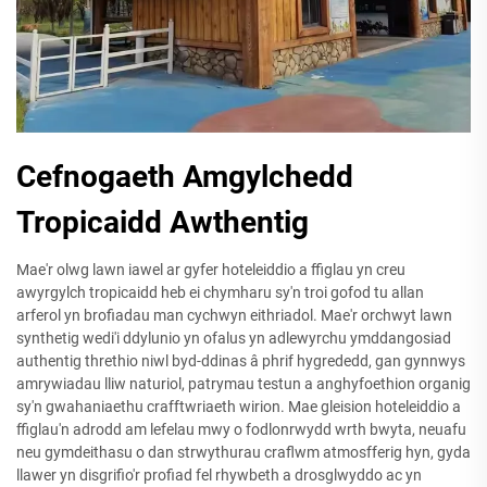
Cefnogaeth Amgylchedd
Tropicaidd Awthentig
Mae'r olwg lawn iawel ar gyfer hoteleiddio a ffiglau yn creu
awyrgylch tropicaidd heb ei chymharu sy'n troi gofod tu allan
arferol yn brofiadau man cychwyn eithriadol. Mae'r orchwyt lawn
synthetig wedi'i ddylunio yn ofalus yn adlewyrchu ymddangosiad
authentig threthio niwl byd-ddinas â phrif hygrededd, gan gynnwys
amrywiadau lliw naturiol, patrymau testun a anghyfoethion organig
sy'n gwahaniaethu crafftwriaeth wirion. Mae gleision hoteleiddio a
ffiglau'n adrodd am lefelau mwy o fodlonrwydd wrth bwyta, neuafu
neu gymdeithasu o dan strwythurau craflwm atmosfferig hyn, gyda
llawer yn disgrifio'r profiad fel rhywbeth a drosglwyddo ac yn