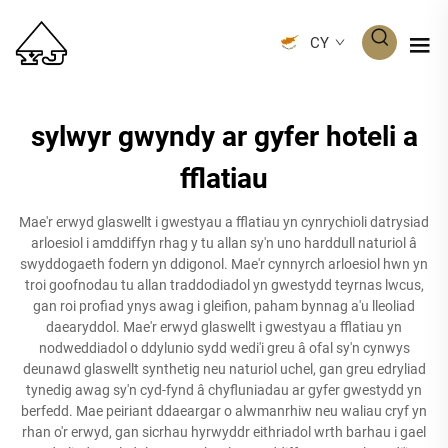
CY
sylwyr gwyndy ar gyfer hoteli a
fflatiau
Mae'r erwyd glaswellt i gwestyau a fflatiau yn cynrychioli datrysiad
arloesiol i amddiffyn rhag y tu allan sy'n uno harddull naturiol â
swyddogaeth fodern yn ddigonol. Mae'r cynnyrch arloesiol hwn yn
troi goofnodau tu allan traddodiadol yn gwestydd teyrnas lwcus,
gan roi profiad ynys awag i gleifion, paham bynnag a'u lleoliad
daearyddol. Mae'r erwyd glaswellt i gwestyau a fflatiau yn
nodweddiadol o ddylunio sydd wedi'i greu â ofal sy'n cynwys
deunawd glaswellt synthetig neu naturiol uchel, gan greu edryliad
tynedig awag sy'n cyd-fynd â chyfluniadau ar gyfer gwestydd yn
berfedd. Mae peiriant ddaeargar o alwmanrhiw neu waliau cryf yn
rhan o'r erwyd, gan sicrhau hyrwyddr eithriadol wrth barhau i gael