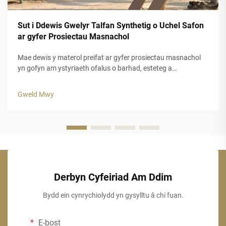
Sut i Ddewis Gwelyr Talfan Synthetig o Uchel Safon
ar gyfer Prosiectau Masnachol
Mae dewis y materol preifat ar gyfer prosiectau masnachol
yn gofyn am ystyriaeth ofalus o barhad, esteteg a
pherfformiad hir dymor. Mae gwely fwyd cynhyrchus yn
cynnig datrysiad addas i fusnesau sy'n chwilio am
Gweld Mwy
ymddangosiad awdurhaol y traddodiad...
Derbyn Cyfeiriad Am Ddim
Bydd ein cynrychiolydd yn gysylltu â chi fuan.
E-bost