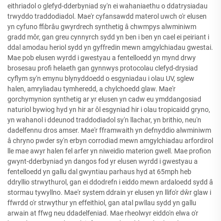
eithriadol o glefyd-dderbyniad sy'n ei wahaniaethu o ddatrysiadau
trwyddo traddodiadol. Mae'r cyfansawdd materol uwch o'r elusen
yn cyfuno ffibrâu gwyrdrech synthetig â chwmpys alwminiwm
gradd môr, gan greu cynnyrch sydd yn ben i ben yn cael ei peiriant i
ddal amodau heriol sydd yn gyffredin mewn amgylchiadau gwestai.
Mae pob elusen wyrdd i gwestyau a fentelloedd yn mynd drwy
brosesau profi helaeth gan gynnwys protocolau clefyd-drysiad
cyflym sy'n emynu blynyddoedd o esgyniadau i olau UV, sglew
halen, amryliadau tymheredd, a chylchoedd glaw. Mae'r
gorchymynion synthetig ar yr elusen yn cadw eu ymddangosiad
naturiol bywiog hyd yn hir ar ôl esgyniad hir i olau tropicaidd gryno,
yn wahanol i ddeunod traddodiadol sy'n llachar, yn brithio, neu'n
dadelfennu dros amser. Mae'r fframwaith yn defnyddio alwminiwm
â chryno pwder sy'n erbyn corrodiad mewn amgylchiadau arfordirol
lle mae awyr halen fel arfer yn niweidio materion gwell. Mae profion
gwynt-dderbyniad yn dangos fod yr elusen wyrdd i gwestyau a
fentelloedd yn gallu dal gwyntiau parhaus hyd at 65mph heb
ddryllio strwythurol, gan ei ddodrefn i eiddo mewn ardaloedd sydd â
stormau tywyllno. Mae'r system ddrain yr elusen yn llifo'r dŵr glaw i
ffwrdd o'r strwythur yn effeithiol, gan atal pwllau sydd yn gallu
arwain at ffwg neu ddadelfeniad. Mae rheolwyr eiddo'n elwa o'r