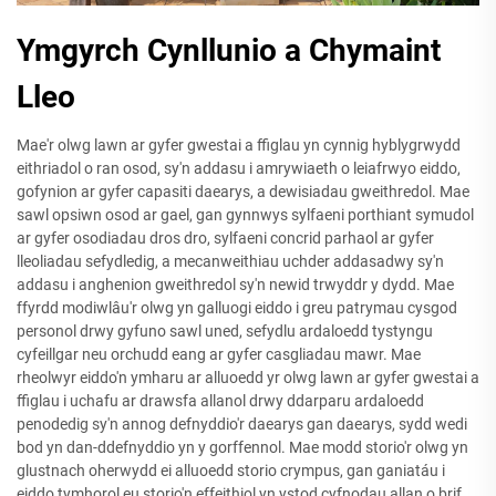
Ymgyrch Cynllunio a Chymaint
Lleo
Mae'r olwg lawn ar gyfer gwestai a ffiglau yn cynnig hyblygrwydd
eithriadol o ran osod, sy'n addasu i amrywiaeth o leiafrwyo eiddo,
gofynion ar gyfer capasiti daearys, a dewisiadau gweithredol. Mae
sawl opsiwn osod ar gael, gan gynnwys sylfaeni porthiant symudol
ar gyfer osodiadau dros dro, sylfaeni concrid parhaol ar gyfer
lleoliadau sefydledig, a mecanweithiau uchder addasadwy sy'n
addasu i anghenion gweithredol sy'n newid trwyddr y dydd. Mae
ffyrdd modiwlâu'r olwg yn galluogi eiddo i greu patrymau cysgod
personol drwy gyfuno sawl uned, sefydlu ardaloedd tystyngu
cyfeillgar neu orchudd eang ar gyfer casgliadau mawr. Mae
rheolwyr eiddo'n ymharu ar alluoedd yr olwg lawn ar gyfer gwestai a
ffiglau i uchafu ar drawsfa allanol drwy ddarparu ardaloedd
penodedig sy'n annog defnyddio'r daearys gan daearys, sydd wedi
bod yn dan-ddefnyddio yn y gorffennol. Mae modd storio'r olwg yn
glustnach oherwydd ei alluoedd storio crympus, gan ganiatáu i
eiddo tymhorol eu storio'n effeithiol yn ystod cyfnodau allan o brif