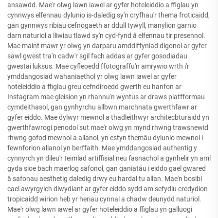
ansawdd. Mae'r olwg lawn iawel ar gyfer hoteleiddio a ffiglau yn
cynnwys elfennau dylunio is-daledig sy'n cryfhau'r thema froticaidd,
gan gynnwys ribiau cefnogaeth ar ddull tywyll, manylion garnio
darn naturiol a lliwiau tlawd sy'n cyd-fynd â elfennau tir presennol.
Mae maint mawr yr olwg yn darparu amddiffyniad digonol ar gyfer
sawl gwest tra'n cadw'r sgil fach addas ar gyfer gosodiadau
gwestai luksus. Mae cyfleoedd ffotograffu'n amrywio wrth i'r
ymddangosiad wahaniaethol yr olwg lawn iawel ar gyfer
hoteleiddio a ffiglau greu cefndiroedd gwerth eu hanfon ar
Instagram mae gleision yn rhannu'n wyntus ar draws platfformau
cymdeithasol, gan gynhyrchu allbwn marchnata gwerthfawr ar
gyfer eiddo. Mae dylwyr mewnol a thadleithwyr architecbturaidd yn
gwerthfawrogi penodol sut mae'r olwg yn mynd rhwng trawsnewid
rhwng gofod mewnol a allanol, yn estyn themâu dylunio mewnol i
fewnforion allanol yn berffaith. Mae ymddangosiad authentig y
cynnyrch yn dileu'r teimlad artiffisial neu fasnachol a gynhelir yn aml
gyda sioe bach maerlog safonol, gan ganiatáu i eiddo gael gwared
â safonau aesthetig daledig drwy eu hardal tu allan. Mae'n bosibl
cael awyrgylch diwydiant ar gyfer eiddo sydd am sefydlu credydion
tropicaidd wirion heb yr heriau cynnal a chadw deunydd naturiol.
Mae'r olwg lawn iawel ar gyfer hoteleiddio a ffiglau yn galluogi