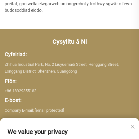
preifat, gan wella elwgarwch uniongyrchol y trothwy sgwâr o fewn
buddsoddiad eiddo.
Cysylltu â Ni
Cyfeiriad:
Zhihua Industrial Park, No. 2 Liuyuemadi Street, Henggang Street,
Longgang District, Shenzhen, Guangdong
Ffôn:
+86-18929355182
E-bost:
Company E-mail:
[email protected]
We value your privacy