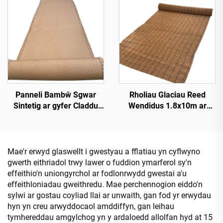
Panneli Bambŵ Sgwar
Rholiau Glaciau Reed
Sintetig ar gyfer Claddu
Wendidus 1.8x10m ar
Walliau Mewnol a Thramor
gyfer Sgrinio Preifatrwydd
Mae'r erwyd glaswellt i gwestyau a fflatiau yn cyflwyno
gwerth eithriadol trwy lawer o fuddion ymarferol sy'n
effeithio'n uniongyrchol ar fodlonrwydd gwestai a'u
effeithloniadau gweithredu. Mae perchennogion eiddo'n
sylwi ar gostau coyliad llai ar unwaith, gan fod yr erwydau
hyn yn creu arwyddocaol amddiffyn, gan leihau
tymhereddau amgylchog yn y ardaloedd allolfan hyd at 15