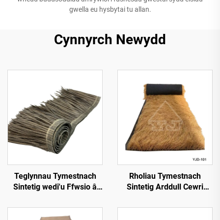
gwella eu hysbytai tu allan.
Cynnyrch Newydd
Teglynnau Tymestnach
Rholiau Tymestnach
Sintetig wedi'u Ffwsio â
Sintetig Arddull Cewri
Chynhesiad 50cmx3m â
1*15m Ochr ar gyfer
Gwell Gwrthsefyll Tân
Gosod Cyflym