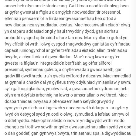
amser heb ofyn am le storio eang. Gall timau osod leoli'r olwg lawn
ar gyfer gwestai a ffiglau o amgylch nodweddion tir presennol,
elfennau pensaernïol, a hirdaear gwasanaethau heb orfod â
newidiadau neu symudiadau costus. Mae mecanwaith cludo'r olwg
yn darparu addasiad ongl y haul trwyddr y dydd, gan sicrhau
orchudd cysgod optimaidd o fore tan nos. Mae cynllunio gofod yn
fwy effeithiol wrth i olwg cysgod rhagweladwy ganiatáu cyfrifiadau
capasiti uniongyrchol ar gyfer trefniadau eistedd allan, trefniadau
bwydo, a chynlluniau digwyddiadau. Mae'r olwg lawn ar gyfer
gwestai a ffiglau'n integreiddio'n berffaith ag offer allforol
presennol, systemau goleuo, a chyflenwadau gwasanaeth, gan
gadw llif gweithredu tra'n gwella cyffordd y daearys. Mae mynediad
at gynnal a chadw dal yn gyfleus trwy ddyluniad ymlaenllaw y swm,
sy'n galluogi glanhau, ymchwiliad, a gwasanaethu cydrannau heb
ofyn am ddyfais arbennig na lawer o amser allan o weithred. Mae
dosbarthiadau pwysau a phensaernïaeth sefydlogrwydd y
cynnyrch yn sicrhau diogelwch y daearys wrth ddarparu ar gyfer y
lwydion debygol sydd yn codi o olwg, symudiad, a lefelau amrywiol
o ddefnyddio. Mae optimaleiddio incwm yn digwydd wrth i eiddo
ehangu eu trothwy sgwâr ar gyfer gwasanaethau allan sydd yn dod
o dan goddef, gan gynnwys bwyta, triniaethau spa, a digwyddiadau