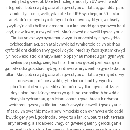
edryliad gweledol. Mae technoleg amddiffyn UV uwch wedi'i
integredu i bob erwyd glaswellt i gwestyau a fflatiau, gan ddarparu
amddiffyn haul gwell gyda ratedau UPF sy'n hepgor 50+. Mae
adeiladu'r cynnyrch yn defnyddio deunawd sydd yn gwrthsefyll
tywyll, sy'n gallu heithrio amodau tu allan anodd gan gynnwys haul
cryf, glaw trwm, a gwyryf cryf. Mae'r erwyd glaswellt i gwestyau a
fflatiau yn cynwys systemau gwyntio arloesiol sy'n hyrwyddo
cylcheddiant aer, gan atal cynyddiad tymheredd ac yn sicrhau
cyfforddiant cleifion trwy gydol y dydd. Mae'r sylfaen system erwyd
yn nodweddiadol o amrywiaeth o opsiynau monedu gan gynnwys
seiliau pwysiedig, senglau tir, a fframiau gosod parhaus, gan
ganiateiddio gosodiad hyblyg ar draws amrywiaeth o gynaliadau tu
allan. Mae pob erwyd glaswellt i gwestyau a fflatiau yn mynd drwy
brosesau profi ansawdd gryf i sicrhau bod hyrwyddr a
pherfformiad yn cyrraedd safonau'r diwydiant gwestai. Mae'r
ddyluniad fodal o'r cynnyrch yn galluogi cynhaliaeth hawdd a
disgyblu cydrannau, gan leihau costau gweithredu hir-dymor i
weithredu gwesty a fflatiau. Mae'r erwyd glaswellt i gwestyau a
fflatiau yn gweithio mewn sawl ymgeisig gan gynnwys ardaloedd
bwydo ger y pwll, goofnodau bwyd tu allan, clwbau traeth, terrasa
ar yr arbenig, a ardaloedd ymgylch gweledigaeth y gerddi, gan ei
wneud buddsoddiad amrywiol i fusnesau gwestai sydd eisiau