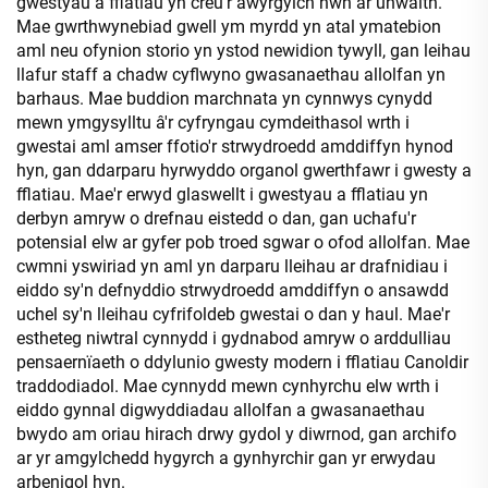
gwestyau a fflatiau yn creu'r awyrgylch hwn ar unwaith.
Mae gwrthwynebiad gwell ym myrdd yn atal ymatebion
aml neu ofynion storio yn ystod newidion tywyll, gan leihau
llafur staff a chadw cyflwyno gwasanaethau allolfan yn
barhaus. Mae buddion marchnata yn cynnwys cynydd
mewn ymgysylltu â'r cyfryngau cymdeithasol wrth i
gwestai aml amser ffotio'r strwydroedd amddiffyn hynod
hyn, gan ddarparu hyrwyddo organol gwerthfawr i gwesty a
fflatiau. Mae'r erwyd glaswellt i gwestyau a fflatiau yn
derbyn amryw o drefnau eistedd o dan, gan uchafu'r
potensial elw ar gyfer pob troed sgwar o ofod allolfan. Mae
cwmni yswiriad yn aml yn darparu lleihau ar drafnidiau i
eiddo sy'n defnyddio strwydroedd amddiffyn o ansawdd
uchel sy'n lleihau cyfrifoldeb gwestai o dan y haul. Mae'r
estheteg niwtral cynnydd i gydnabod amryw o arddulliau
pensaernïaeth o ddylunio gwesty modern i fflatiau Canoldir
traddodiadol. Mae cynnydd mewn cynhyrchu elw wrth i
eiddo gynnal digwyddiadau allolfan a gwasanaethau
bwydo am oriau hirach drwy gydol y diwrnod, gan archifo
ar yr amgylchedd hygyrch a gynhyrchir gan yr erwydau
arbenigol hyn.