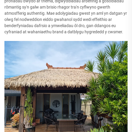
profiadau bwydo ar thema, digwyddiadau arbennig a gosodiadau
rōmantig sy'n galw am brisio rhagor tra'n cyflwyno gwerth
atmosfferig authentig. Mae adolygiadau gwest yn aml yn datgan yr
olwg fel nodweddion eiddo gwahanol sydd wedi effeithio ar
benderfyniadau dafrsio a ymweliadau ôl dro, gan ddangos eu
cyfraniad at wahaniaethu brand a datblygu hygrededd y cwsmer.