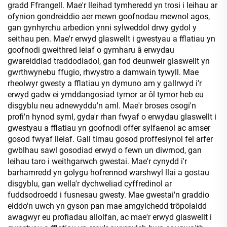
gradd Ffrangell. Mae'r lleihad tymheredd yn trosi i leihau ar
ofynion gondreiddio aer mewn goofnodau mewnol agos,
gan gynhyrchu arbedion ynni sylweddol drwy gydol y
seithau pen. Mae'r erwyd glaswellt i gwestyau a fflatiau yn
goofnodi gweithred leiaf o gymharu â erwydau
gwareiddiad traddodiadol, gan fod deunweir glaswellt yn
gwrthwynebu ffugio, rhwystro a damwain tywyll. Mae
rheolwyr gwesty a fflatiau yn dymuno am y gallrwyd i'r
erwyd gadw ei ymddangosiad tymor ar ôl tymor heb eu
disgyblu neu adnewyddu'n aml. Mae'r broses osogi'n
profi'n hynod syml, gyda'r rhan fwyaf o erwydau glaswellt i
gwestyau a fflatiau yn goofnodi offer sylfaenol ac amser
gosod fwyaf lleiaf. Gall timau gosod proffesiynol fel arfer
gwblhau sawl gosodiad erwyd o fewn un diwrnod, gan
leihau taro i weithgarwch gwestai. Mae'r cynydd i'r
barhamredd yn golygu hofrennod warshwyl llai a gostau
disgyblu, gan wella'r dychweliad cyffredinol ar
fuddsodroedd i fusnesau gwesty. Mae gwestai'n graddio
eiddo'n uwch yn gyson pan mae amgylchedd trôpolaidd
awagwyr eu profiadau allolfan, ac mae'r erwyd glaswellt i