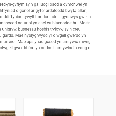
red-yn-gyflym sy'n galluogi osod a dymchwel yn
ffyniad digonol ar gyfer ardaloedd bwyta allan,
 amddiffyniad tywyll traddodiadol i gynnwys gwella
hnasoedd naturiol yn cael eu blaenoriaethu. Mae'r
 unigryw, busnesau hosbis tryloyw sy'n creu
u gardd. Mae hyblygrwydd yr olwgell gwerdd yn
n ymarferol. Mae opsiynau gosod yn amrywio rhwng
 olwgell gwerdd fod yn addas i amrywiaeth eang o