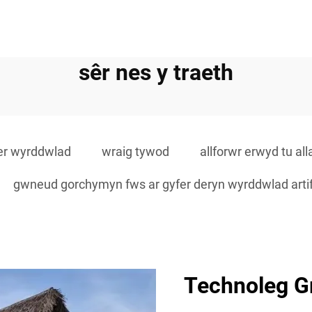
sêr nes y traeth
fer wyrddwlad
wraig tywod
allforwr erwyd tu all
gwneud gorchymyn fws ar gyfer deryn wyrddwlad artiff
Technoleg Gr