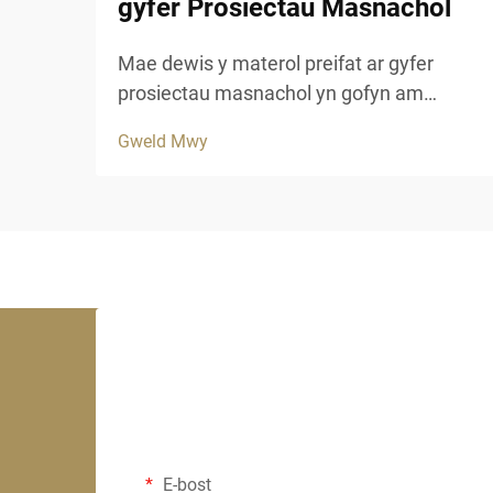
gyfer Prosiectau Masnachol
Mae dewis y materol preifat ar gyfer
prosiectau masnachol yn gofyn am
ystyriaeth ofalus o barhad, esteteg a
Gweld Mwy
pherfformiad hir dymor. Mae gwely fwyd
cynhyrchus yn cynnig datrysiad addas i
fusnesau sy'n chwilio am ymddangosiad
awdurhaol y traddodiad...
E-bost