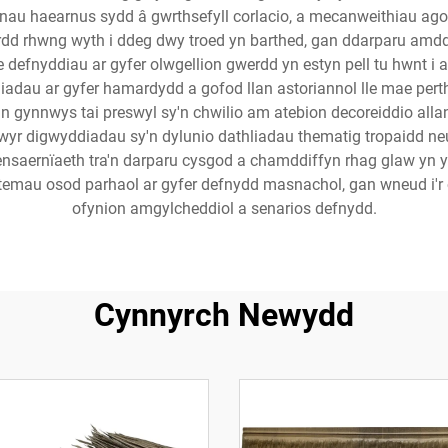
au haearnus sydd â gwrthsefyll corlacio, a mecanweithiau ago
dd rhwng wyth i ddeg dwy troed yn barthed, gan ddarparu amddi
e defnyddiau ar gyfer olwgellion gwerdd yn estyn pell tu hwnt i
diadau ar gyfer hamardydd a gofod llan astoriannol lle mae pert
gynnwys tai preswyl sy'n chwilio am atebion decoreiddio allan
yr digwyddiadau sy'n dylunio dathliadau thematig tropaidd ne
pensaernïaeth tra'n darparu cysgod a chamddiffyn rhag glaw y
ystemau osod parhaol ar gyfer defnydd masnachol, gan wneud i'r
ofynion amgylcheddiol a senarios defnydd.
Cynnyrch Newydd