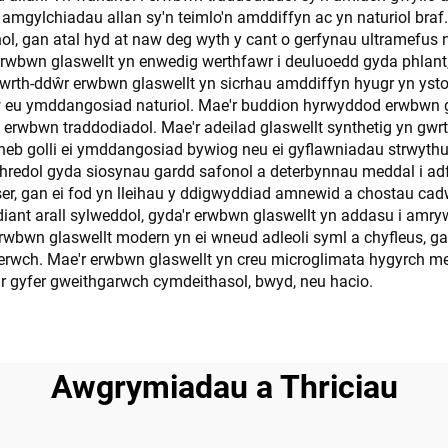
eu amgylchiadau allan sy'n teimlo'n amddiffyn ac yn naturiol bra
l, gan atal hyd at naw deg wyth y cant o gerfynau ultramefus 
rwbwn glaswellt yn enwedig werthfawr i deuluoedd gyda phlant, 
wrth-ddŵr erwbwn glaswellt yn sicrhau amddiffyn hyugr yn ystod
cadw eu ymddangosiad naturiol. Mae'r buddion hyrwyddod erwbwn 
erwbwn traddodiadol. Mae'r adeilad glaswellt synthetig yn gwrt
, heb golli ei ymddangosiad bywiog neu ei gyflawniadau strwyth
eithredol gyda siosynau gardd safonol a deterbynnau meddal i a
r, gan ei fod yn lleihau y ddigwyddiad amnewid a chostau cadw
diant arall sylweddol, gyda'r erwbwn glaswellt yn addasu i am
rwbwn glaswellt modern yn ei wneud adleoli syml a chyfleus, ga
wch. Mae'r erwbwn glaswellt yn creu microglimata hygyrch mew
r gyfer gweithgarwch cymdeithasol, bwyd, neu hacio.
Awgrymiadau a Thriciau