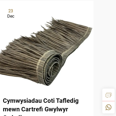
23
1
Dec
De
Cymwysiadau Coti Tafledig
Cro
mewn Cartrefi Gwylwyr
Dru