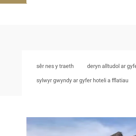
sêr nes y traeth
deryn alltudol ar gy
sylwyr gwyndy ar gyfer hoteli a fflatiau