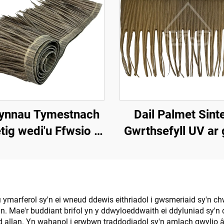
ynnau Tymestnach
Dail Palmet Sint
tig wedi'u Ffwsio â
Gwrthsefyll UV ar 
hesiad 50cmx3m â
Gwddylwriaeth All
ll Gwrthsefyll Tân
u ymarferol sy'n ei wneud ddewis eithriadol i gwsmeriaid sy'n 
 Mae'r buddiant brifol yn y ddwyloeddwaith ei ddyluniad sy'n 
 allan. Yn wahanol i erwbwn traddodiadol sy'n amlach gwylio â'