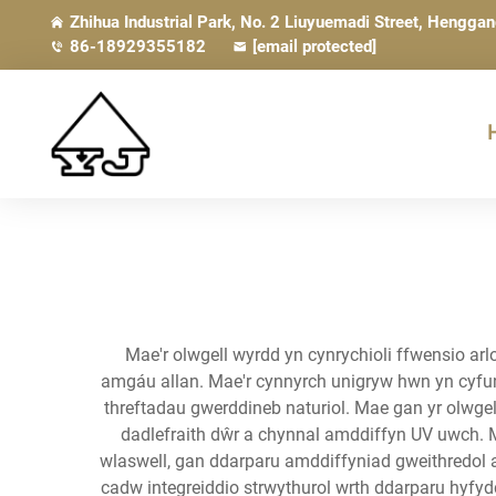
Zhihua Industrial Park, No. 2 Liuyuemadi Street, Hengga
86-18929355182
[email protected]
Mae'r olwgell wyrdd yn cynrychioli ffwensio ar
amgáu allan. Mae'r cynnyrch unigryw hwn yn cyfun
threftadau gwerddineb naturiol. Mae gan yr olwg
dadlefraith dŵr a chynnal amddiffyn UV uwch. M
wlaswell, gan ddarparu amddiffyniad gweithredol 
cadw integreiddio strwythurol wrth ddarparu hyfyd