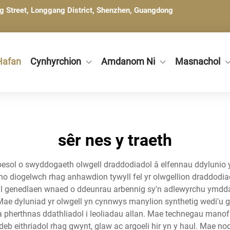
ng Street, Longgang District, Shenzhen, Guangdong
Hafan
Cynhyrchion
Amdanom Ni
Masnachol
sêr nes y traeth
loesol o swyddogaeth olwgell draddodiadol â elfennau ddylunio y
o diogelwch rhag anhawdion tywyll fel yr olwgellion draddodiad
ell genedlaen wnaed o ddeunrau arbennig sy'n adlewyrchu ymdd
ae dyluniad yr olwgell yn cynnwys manylion synthetig wedi'u 
a pherthnas ddathliadol i leoliadau allan. Mae technegau manof
deb eithriadol rhag gwynt, glaw ac argoeli hir yn y haul. Mae 