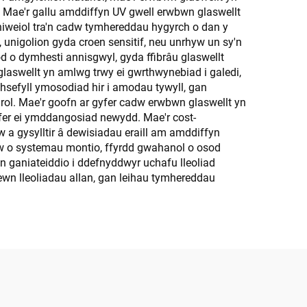
f. Mae'r gallu amddiffyn UV gwell erwbwn glaswellt
niweiol tra'n cadw tymhereddau hygyrch o dan y
unigolion gyda croen sensitif, neu unrhyw un sy'n
 o dymhesti annisgwyl, gyda ffibrâu glaswellt
glaswellt yn amlwg trwy ei gwrthwynebiad i galedi,
hsefyll ymosodiad hir i amodau tywyll, gan
urol. Mae'r goofn ar gyfer cadw erwbwn glaswellt yn
dfer ei ymddangosiad newydd. Mae'r cost-
 a gysylltir â dewisiadau eraill am amddiffyn
ryw o systemau montio, ffyrdd gwahanol o osod
n ganiateiddio i ddefnyddwyr uchafu lleoliad
n lleoliadau allan, gan leihau tymhereddau