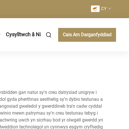
CY
Cysylltwch â Ni
Cais Am Darganfyddiad
sbidden gan natur sy'n creu datrysiad unigryw i
ol gyda pherthnas aesthetig sy'n dybio testunau a
angosiad gweledol y gwerddineb tra'n cadw cyddal
gwinio mewn patrymau sy'n creu testunau tebyg i
actwring uwch yn sicrhau bod yr olwgell gwerdd yn
nodweddion technolegol yn cynnwys esgyrn cryfhedig