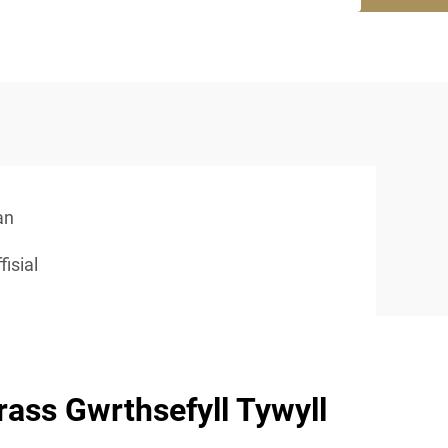
an
isial
ass Gwrthsefyll Tywyll