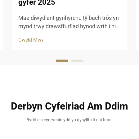
gyfer 2025
Mae diwydiant gynhyrchu tŷ bach trôs yn
mynd trwy drawsffurfiad hynod wrth i ni
agor 2025, gyda deunyddiau newyddiadol
Gweld Mwy
a phractisau cynaliadwy sy'n ailsiapio
dulliau adeiladu traddodiadol. Mae
gleifion modern a datblygwyr gwestai'n
cynyddu ...
Derbyn Cyfeiriad Am Ddim
Bydd ein cynrychiolydd yn gysylltu â chi fuan.