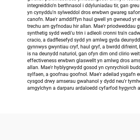
integreiddio'n berthnasol i ddyluniadau tir, gan gr
yn cynyddu'n sylweddol dros erwbwn gwareg safono
canofn. Mae'r amddiffyn haul gwell yn gwneud yr e
trechu am gyfnodau hir allan. Mae'r priodweddau g
synthetig sydd wedi'u trin i adleoli cronni tra'n 
cracio, a dadflesefyd sydd yn amlwg gyda deunydd 
gynnwys gwyntiau cryf, haul gryf, a bwrdd difreint
is na deunydd naturiol, gan ofyn dim ond clirio w
effectiveness erwbwn glaswellt yn amlwg dros amse
allan. Mae'r hyblygrwydd gosod yn cynrychioli bud
sylfaen, a goofnau goofnol. Mae'r adeilad ysgafn e
cysgod drwy amserau gwahanol y dydd neu'r tymher
amgylchyn a darparu ardaloedd cyfarfod hygyrch a