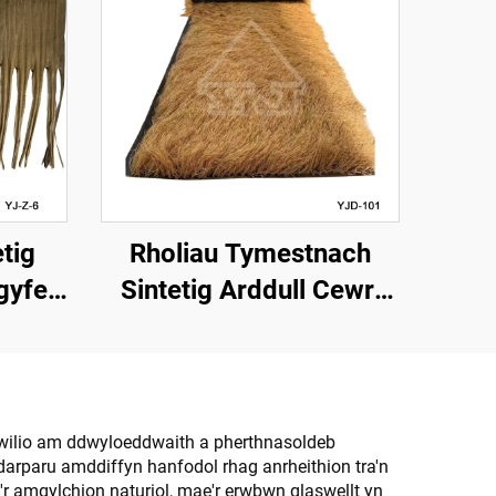
etig
Rholiau Tymestnach
gyfer
Sintetig Arddull Cewri
forol
1*15m Ochr ar gyfer
Gosod Cyflym
chwilio am ddwyloeddwaith a pherthnasoldeb
darparu amddiffyn hanfodol rhag anrheithion tra'n
r amgylchion naturiol, mae'r erwbwn glaswellt yn