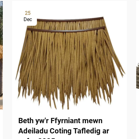
25
Dec
Beth yw'r Ffyrniant mewn
Adeiladu Coting Tafledig ar