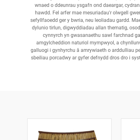
wnaed o ddeunrau ysgafn ond daeargar, cydrann
hawdd. Fel arfer mae mesuriadau'r olwgell gwer
sefyllfaoedd ger y bwria, neu leoliadau gardd. Ma
dylunio tirlun, digwyddiadau allan thematig, oso
cynnyrch yn gwasanaethu sawl farchnad gan 
amgylcheddion naturiol mympwyol, a chynllunw
galluogi i gynhyrchu â amrywiaeth o arddulliau 
sbeiliau porcadwy ar gyfer defnydd dros dro i s