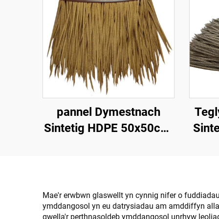
pannel Dymestnach
Tegl
Sintetig HDPE 50x50cm,
Sinte
Gwrthsefyll UV 15
Chyn
mlynedd ar gyfer
Gwe
Gwestai Tropicaidd
Mae'r erwbwn glaswellt yn cynnig nifer o fuddiada
ymddangosol yn eu datrysiadau am amddiffyn allan.
gwella'r perthnasoldeb ymddangosol unrhyw leoliad