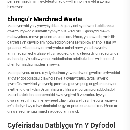
pensaernïaeth hyn i gyd-destunau diwylliannol newydd a zonau
hinsawdd.
Ehangu'r Marchnad Westai
Mae cynnydd yn y ymwybyddiaeth gan y defnyddiwr o fuddiannau
gwerthu tywod glaswellt cynhyrchus wedi yrru i gynnydd mewn
mabwysiadu mewn prosiectau adeiladu tŷnos, yn enwedig ymhlith
cartrefi sy'n chwilio am nodweddion pensaernïol gwahanol â llai i'w
gatachu. Mae deunydd cynhyrchus uchel nawr yn adlewyrchu
amryfiadau lleol o glaswellt yn agored, gan galluogi dyluniadau tŷnos
authentig sy'n adlewyrchu traddodiadau adeiladu lleol wrth ddod â
pherfformiadau modern i mewn.
Mae opsiynau arianu a ystyriaethau yswiriad wedi gwella'n sylweddol
ar gyfer gosodiadau clawr glaswellt cynhyrchus, gyda llawer o
gwmnïau yswiriad yn cynnig premiau gostyngedig ar gyfer deunydd
synthetig gwrth-dân o'i gymharu â chlaswellt organig draddodiadol.
Mae'r fanteision economaidd hwn, ynghyd â warantau bywyd
gwasanaeth hirach, yn gwneud clawr glaswellt synthetig yn opsiwn
sy'n dod yn fwy a fwy deniadol ar gyfer prosiectau adeiladu tŷnos ar
draws segmentau marchnadoedd amrywiol.
Cyfeiriadau Datblygu Yn Y Dyfodol