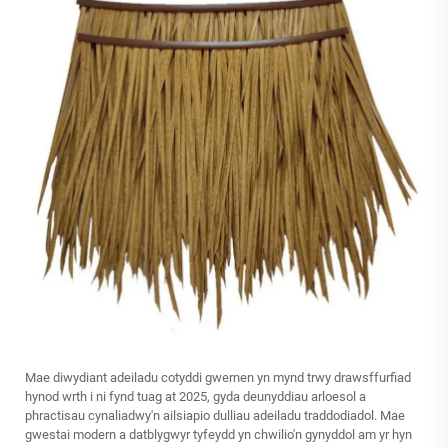
Mae diwydiant adeiladu cotyddi gwernen yn mynd trwy drawsffurfiad
hynod wrth i ni fynd tuag at 2025, gyda deunyddiau arloesol a
phractisau cynaliadwy'n ailsiapio dulliau adeiladu traddodiadol. Mae
gwestai modern a datblygwyr tyfeydd yn chwilio'n gynyddol am yr hyn