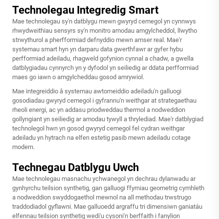
Technolegau Integredig Smart
Mae technolegau sy'n datblygu mewn gwyryd cemegol yn cynnwys
rhwydweithiau sensyrs sy'n monitro amodau amgylcheddol, llwytho
strwythurol a pherfformiad defnyddio mewn amser real. Mae'r
systemau smart hyn yn darparu data gwerthfawr ar gyfer hybu
perfformiad adeiladu, rhagweld gofynion cynnal a chadw, a gwella
datblygiadau cynnyrch yn y dyfodol yn seiliedig ar ddata perfformiad
maes go iawn o amgylcheddau gosod amrywiol.
Mae integreiddio â systemau awtomeiddio adeiladu'n galluogi
gosodiadau gwyryd cemegol i gyfrannu'n weithgar at strategaethau
rheoli energi, ac yn addasu priodweddau thermol a nodweddion
gollyngiant yn seiliedig ar amodau tywyll a thrylediad. Mae'r datblygiad
technolegol hwn yn gosod gwyryd cemegol fel cydran weithgar
adeiladu yn hytrach na elfen estetig pasib mewn adeiladu cotage
modern.
Technegau Datblygu Uwch
Mae technolegau masnachu ychwanegol yn dechrau dylanwadu ar
gynhyrchu teilsion synthetig, gan galluogi ffyrniau geometrig cymhleth
a nodweddion swyddogaethol mewnol na all methodau trwstrugo
traddodiadol gyflawni. Mae galluoedd argraffu tri dimensiwn ganiatáu
elfennau teilsion synthetig wedi'u cysoni'n berffaith i fanylion