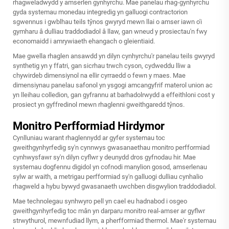
rhagweladwydd y amserlen gynhyrchu. Mae panelau rhag-gynhyrchu
gyda systemau monedau integredig yn galluogi contractorion
sgwennus i gwblhau teils tŷnos gwyryd mewn llai o amser iawn o'i
gymharu â dulliau traddodiadol â llaw, gan wneud y prosiectau'n fwy
economaidd i amrywiaeth ehangach o gleientiaid.
Mae gwella rhaglen ansawdd yn dilyn cynhyrchu'r panelau teils gwyryd
synthetig yn y ffatri, gan sicrhau trwch cyson, cydweddu lliw a
chywirdeb dimensiynol na ellir cyrraedd o fewn y maes. Mae
dimensiynau panelau safonol yn ysgogi amcangyfrif materol union ac
yn lleihau colledion, gan gyfrannu at barhadolrwydd a effeithloni cost y
prosiect yn gyffredinol mewn rhaglenni gweithgaredd tŷnos.
Monitro Perfformiad Hirdymor
Cynlluniau warant rhaglennydd ar gyfer systemau toc
gweithgynhyrfedig sy'n cynnwys gwasanaethau monitro perfformiad
cynhwysfawr sy'n dilyn cyflwr y deunydd dros gyfnodau hir. Mae
systemau dogfennu digidol yn cofnodi manylion gosod, amserlenau
sylw ar waith, a metrigau perfformiad sy'n galluogi dulliau cynhalio
rhagweld a hybu bywyd gwasanaeth uwchben disgwylion traddodiadol.
Mae technolegau synhwyro pell yn cael eu hadnabod i osgeo
gweithgynhyrfedig toc mân yn darparu monitro real-amser ar gyflwr
strwythurol, mewnfudiad llym, a pherfformiad thermol. Mae'r systemau