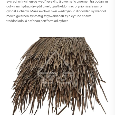
sy'n edrych yn hen-os wedi'i gysylltu â gwernefio gwernen tra bodan yn
gofyn am hydrauldrwydd gwell, gwrth-ddofn ac ofynion isafswm o
gynnal a chadw. Mae'r evoliwn hwn wedi tynnud diddordeb sylweddol
mewn
gwernen synthetig
atgyweiriadau sy'n cyfuno charm
traddodiadol â safonau perfformiad cyfoes.