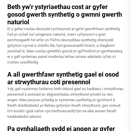
Beth yw'r ystyriaethau cost ar gyfer
gosod gwerth synthetig o gwmni gwerth
naturiol
Er y gallai costau deunydd cychwynnol ar gyfer gwerthfawr synthetig
fod yn uchaf na'r amgenion naturiol, mae'r cyfanswm o gost
perchnogaeth fel arfer yn ffafrio deunyddiau synthetig oherwydd
gofynion cynnal a chleifio llai, hyd gwasanaeth hirach, a rhaglenni
yswiriad is. Mae costau gweithlu gosod yn gyffredinol yn gymharadwy,
er y gall systemau panel modiwlau leihau amser adeiladu cyfan a'r
costau cysylltiedig.
A all gwerthfawr synthetig gael ei osod
ar strwythurau coti presennol
Ydy, gall systemau todiannu teith ddynol gael eu haddasu i strwythurau
presennol â asesiad ac atgyweiriadau strwythurol priodol os oes
angen. Mae pwysau ychydig ar systemau synthetig yn gymharol â
theith draddodiadol yn lleihau gofynion llwyth strwythurol, gan wneud
hi'n bosibl i godi safon cyn-berthnasoedd hŷn na allai arwain llwyth
traddodiadol naturiol.
Pa gynhaliaeth sydd ei angen ar gyfer