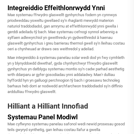
Integreiddio Effeithlonrwydd Ynni
Mae systemau ffrwydro glaswellt gynhyrchus fodern yn cynnwys
priodweddau ysweltu gwellaed sy'n rhaglanti mewydd materion
naturiol traddodiadol, gan amrymu at effeithlonrwydd ynni gwella i
gerddi adeiladu tŷ bach. Mae systemau cefnogi synnol arbennig a
sylfaen adlewyrchiol yn gweithredu yn gydweithredol â haenau
glaswellt gynhyrchus i greu barrierau thermol gwell sy'n lleihau costau
oeri a chynheuad ar draws oes weithredol y adeilad.
Mae integreiddio â systemau panelau solar wedi dod yn fwy cymhleth
yn y blynyddoedd diwethaf, gyda chynhyrchwyr ffrwydro glaswellt
gynhyrchus yn datblygu systemau montio sy'n cadw parhad aesthetig
wrth ddarparu ar gyfer gosodiadau ynni addaladwy. Mae'r dulliau
hyffordd hyn yn galluogi perchnogion tŷ bach i groesawu technoleg
barhaus heb dorri ar nodwedd archfarcheon traddodiadol sy'n diffinio
arddulliau ffrwydro glaswellt.
Hilliant a Hilliant Innofiad
Systemau Panel Modiwl
Mae cyflwyno systemau panelau safonol wedi newid prosesau gosod
teils gwyryd synthetig, gan leihau costau llafur a gwella