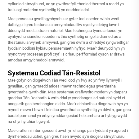
cyfluniad strwythurol, ac yn gwrthsefyll ehoniad thermol a roedd yn
tralluogi materion syntheitig tŷ yn draddodiadol.
Mae prosesau gweithgynhyrchu ar gyfer todi coeden wthio wedi
datblygu i greu testunau a amrymiadau lliw sydd yn debyg iawn i
ddeunydd reed a straen naturiol. Mae technegau tynnu arloesol yn
cynhyrchu sianelion coeden wthio synthetig unigol â diamedrau a
thestunau arwyneb amrywiol, gan greu dwfn a chreddyd ryngweithgar
fyddai'n bodloni hybiau pensaernïaeth hyfryd. Mae'r deunydd hyn yn
mynd trwy brosesau profi cryf i sicrhau perfformiad cyson ar draws
amodau amgylcheddol amrywiol.
Systemau Codiad Tán-Resistol
Mae gofynion diogelwch Tân wedi dod yn fwy ac yn fwy llymwyll i
gynulliau, gan gyrraedd arloesi mewn technolegau gwerthraha
gwerthraha gwrth-dân. Mae systemau craflwydro modern yn darparu
graddau Tân Dosbarth A wrth ddal yr ymddangosiad naturiol sydd ei
anogaeth gan berchnogion eiddo. Mae'r driniaethau diogelwch hyn yn
mynd i mewn i fewn i feintiau gwerthraha synthetig yn ddwfn, gan greu
barabl parmanol yn erbyn ymddangosiad heb amharu ar hyblygrwydd
na chynhyrchiant gwynt.
Mae craflenni intumgescent uwch yn ehangu pan fyddant yn agored i
dymhereddau uchel, gan greu haen nwydo sy'n diogelu strwythurau