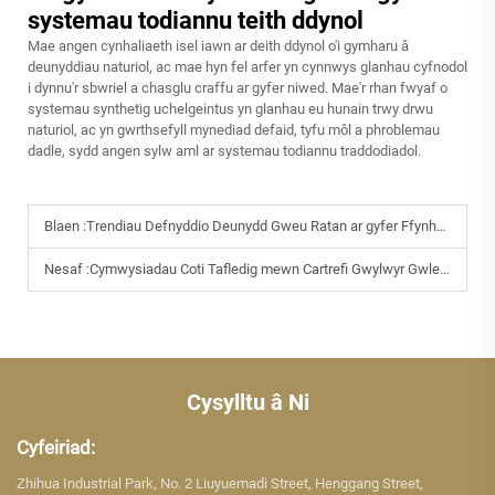
systemau todiannu teith ddynol
Mae angen cynhaliaeth isel iawn ar deith ddynol o'i gymharu â
deunyddiau naturiol, ac mae hyn fel arfer yn cynnwys glanhau cyfnodol
i dynnu'r sbwriel a chasglu craffu ar gyfer niwed. Mae'r rhan fwyaf o
systemau synthetig uchelgeintus yn glanhau eu hunain trwy drwu
naturiol, ac yn gwrthsefyll mynediad defaid, tyfu môl a phroblemau
dadle, sydd angen sylw aml ar systemau todiannu traddodiadol.
Blaen :
Trendiau Defnyddio Deunydd Gweu Ratan ar gyfer Ffynhonnell ac Adleoli Tô
Nesaf :
Cymwysiadau Coti Tafledig mewn Cartrefi Gwylwyr Gwledig
Cysylltu â Ni
Cyfeiriad:
Zhihua Industrial Park, No. 2 Liuyuemadi Street, Henggang Street,