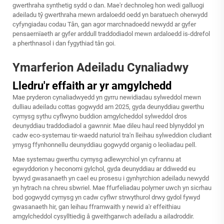
gwerthraha synthetig sydd o dan. Mae'r dechnoleg hon wedi galluogi
adeiladu tŷ gwerthraha mewn ardaloedd oedd yn baratuech oherwydd
cyfyngiadau codau Tân, gan agor marchnadoedd newydd ar gyfer
pensaernïaeth ar gyfer arddull traddodiadol mewn ardaloedd is-ddrefol
a pherthnasol i dan fygythiad tân goi.
Ymarferion Adeiladu Cynaliadwy
Lledru'r effaith ar yr amgylchedd
Mae pryderon cynaliadwyedd yn gyrru newidiadau sylweddol mewn
dulliau adeiladu cottas gogwydd am 2025, gyda deunyddiau gwerthu
cymysg sythu cyflwyno buddion amgylcheddol sylweddol dros
deunyddiau traddodiadol a gawnnir. Mae dileu haul reed blynyddol yn
cadw eco-systemau tir-waedd naturiol tra'n lleihau sylweddion cludiant
ymysg ffynhonnellu deunyddiau gogwydd organig o leoliadau pell.
Mae systemau gwerthu cymysg adlewyrchiol yn cyfrannu at
egwyddorion y heconomi gylchol, gyda deunyddiau ar ddiwedd eu
bywyd gwasanaeth yn cael eu prosesu i gynhyrchion adeiladu newydd
yn hytrach na chreu sbwriel. Mae ffurfeliadau polymer uwch yn sicrhau
bod gogwydd cymysg yn cadw cyflwr strwythurol drwy gydol fywyd
gwasanaeth hir, gan leihau fframwaith y newid a'r effeithiau
amgylcheddol cysylltiedig â gweithgarwch adeiladu a ailadroddir.