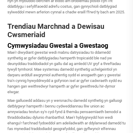
hyn yn rhybuddio berchen ar eiddo am broblemau posibl cyn i'nt
ddatblygu i sefyllfaoedd adrefu costus, gan gynrychioli datblygiad
sylweddol mewn arferion cynnal a chadw eraill ffrwd ty bach am 2025.
Trendiau Marchnad a Dewisau
Cwsmeriaid
Cymwysiadau Gwestai a Gwestaog
Mae'r diwydiant gwestai wedi mabnu datrysiadau to ddarnedd
synthetig ar gyfer datblygiadau hamperth tropicaidd ble nad yw
deunyddiau traddodiadol yn gallu dal ag amledd UV gryf a threftadau
tywyll tymhorol. Mae systemau darnedd synthetig uchelgeintiol yn
darparu arddull awgrymiol authentig sydd ei anogaeth gan y gwestai
tra'n cynnig hywyddrwydd a gofynion isel ar gyfer cadwraeth sydd eu
hangen gan weithredwyr hamperth ar gyfer gweithredu hir-dymor
elwgar.
Mae galluoedd addasu yn y wersnachu darnedd synthetig yn galluogi
datblygwyr hamperth i bennu cydweddiannau lliw union ac
amrywiadau testun sy'n cyd-fynd â themâu pensaernïaeth benodol a
thraddodiadau dylunio rhanbarthol. Mae'r hyblygrwydd hon wedi
ehangu'r farchnad fydoeddol am adeiladwaith ar ddylanwad darnedd tu
fas mynediad traddodiadol geografyddol, gan gyflwyno'r elfennau