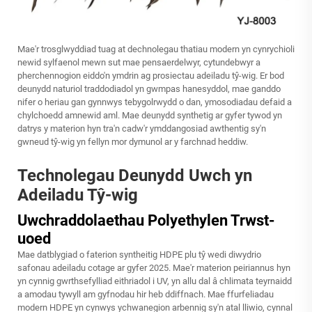
Mae'r trosglwyddiad tuag at dechnolegau thatiau modern yn cynrychioli
newid sylfaenol mewn sut mae pensaerdelwyr, cytundebwyr a
pherchennogion eiddo'n ymdrin ag prosiectau adeiladu tŷ-wig. Er bod
deunydd naturiol traddodiadol yn gwmpas hanesyddol, mae ganddo
nifer o heriau gan gynnwys tebygolrwydd o dan, ymosodiadau defaid a
chylchoedd amnewid aml. Mae deunydd synthetig ar gyfer tywod yn
datrys y materion hyn tra'n cadw'r ymddangosiad awthentig sy'n
gwneud tŷ-wig yn fellyn mor dymunol ar y farchnad heddiw.
Technolegau Deunydd Uwch yn
Adeiladu Tŷ-wig
Uwchraddolaethau Polyethylen Trwst-
uoed
Mae datblygiad o faterion syntheitig HDPE plu tŷ wedi diwydrio
safonau adeiladu cotage ar gyfer 2025. Mae'r materion peiriannus hyn
yn cynnig gwrthsefylliad eithriadol i UV, yn allu dal â chlimata teyrnaidd
a amodau tywyll am gyfnodau hir heb ddiffnach. Mae ffurfeliadau
modern HDPE yn cynwys ychwanegion arbennig sy'n atal lliwio, cynnal