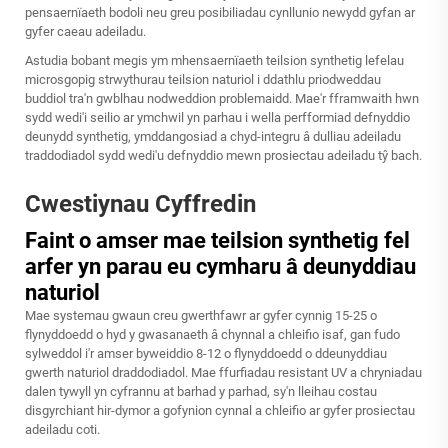
pensaernïaeth bodoli neu greu posibiliadau cynllunio newydd gyfan ar
gyfer caeau adeiladu.
Astudia bobant megis ym mhensaernïaeth teilsion synthetig lefelau
microsgopig strwythurau teilsion naturiol i ddathlu priodweddau
buddiol tra'n gwblhau nodweddion problemaidd. Mae'r fframwaith hwn
sydd wedi'i seilio ar ymchwil yn parhau i wella perfformiad defnyddio
deunydd synthetig, ymddangosiad a chyd-integru â dulliau adeiladu
traddodiadol sydd wedi'u defnyddio mewn prosiectau adeiladu tŷ bach.
Cwestiynau Cyffredin
Faint o amser mae teilsion synthetig fel
arfer yn parau eu cymharu â deunyddiau
naturiol
Mae systemau gwaun creu gwerthfawr ar gyfer cynnig 15-25 o
flynyddoedd o hyd y gwasanaeth â chynnal a chleifio isaf, gan fudo
sylweddol i'r amser byweiddio 8-12 o flynyddoedd o ddeunyddiau
gwerth naturiol draddodiadol. Mae ffurfiadau resistant UV a chryniadau
dalen tywyll yn cyfrannu at barhad y parhad, sy'n lleihau costau
disgyrchiant hir-dymor a gofynion cynnal a chleifio ar gyfer prosiectau
adeiladu coti.